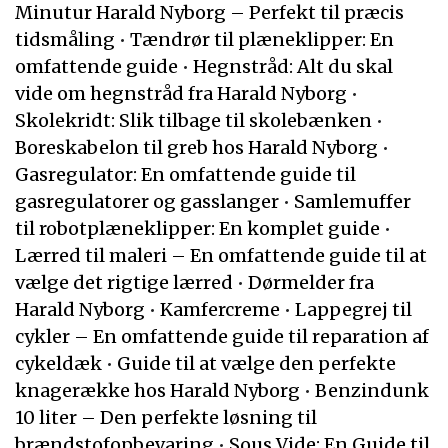
Minutur Harald Nyborg – Perfekt til præcis
tidsmåling
•
Tændrør til plæneklipper: En
omfattende guide
•
Hegnstråd: Alt du skal
vide om hegnstråd fra Harald Nyborg
•
Skolekridt: Slik tilbage til skolebænken
•
Boreskabelon til greb hos Harald Nyborg
•
Gasregulator: En omfattende guide til
gasregulatorer og gasslanger
•
Samlemuffer
til robotplæneklipper: En komplet guide
•
Lærred til maleri – En omfattende guide til at
vælge det rigtige lærred
•
Dørmelder fra
Harald Nyborg
•
Kamfercreme
•
Lappegrej til
cykler – En omfattende guide til reparation af
cykeldæk
•
Guide til at vælge den perfekte
knagerække hos Harald Nyborg
•
Benzindunk
10 liter – Den perfekte løsning til
brændstofopbevaring
•
Sous Vide: En Guide til