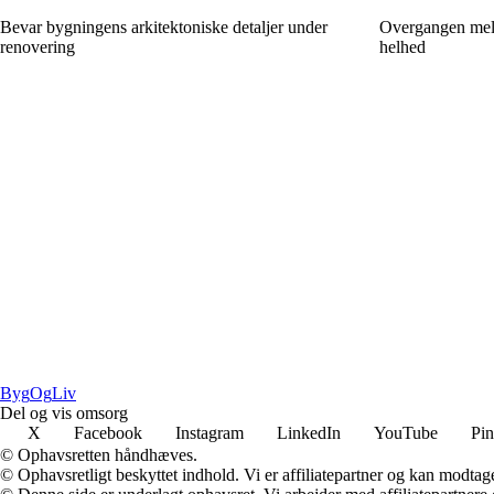
Bevar bygningens arkitektoniske detaljer under
Overgangen mell
renovering
helhed
Byg
Og
Liv
Del og vis omsorg
X
Facebook
Instagram
LinkedIn
YouTube
Pin
© Ophavsretten håndhæves.
© Ophavsretligt beskyttet indhold. Vi er affiliatepartner og kan modtag