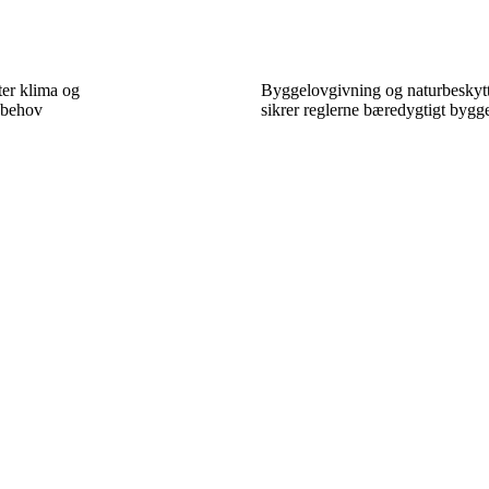
ter klima og
Byggelovgivning og naturbeskytt
sbehov
sikrer reglerne bæredygtigt bygge