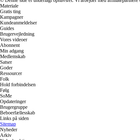
© Denne side er underlagt ophavsret. Vi arbejder med affiliatepartnere 
Materiale
Gratis ting
Kampagner
Kundeanmeldelser
Guides
Brugervejledning
Vores videoer
Abonnent
Min adgang
Medlemskab
Satser
Goder
Ressourcer
Folk
Hold forbindelsen
Følg
SoMe
Opdateringer
Brugergruppe
Beboerfællesskab
Links på siden
Sitemap
Nyheder
Arkiv