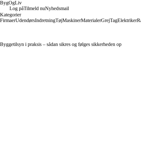
Byg
Og
Liv
Log på
Tilmeld nu
Nyhedsmail
Kategorier
Firmaer
Udendørs
Indretning
Tøj
Maskiner
Materialer
Grej
Tag
Elektriker
R
Byggetilsyn i praksis – sådan sikres og følges sikkerheden op