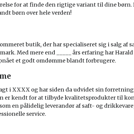
else for at finde den rigtige variant til dine børn. 
landt børn over hele verden!
mmeret butik, der har specialiseret sig i salg af s
mark. Med mere end _____ års erfaring har Harald
opnået et godt omdømme blandt forbrugere.
mme
gt i XXXX og har siden da udvidet sin forretning t
 er kendt for at tilbyde kvalitetsprodukter til ko
 som en pålidelig leverandør af saft- og drikkevar
ssionelle service.