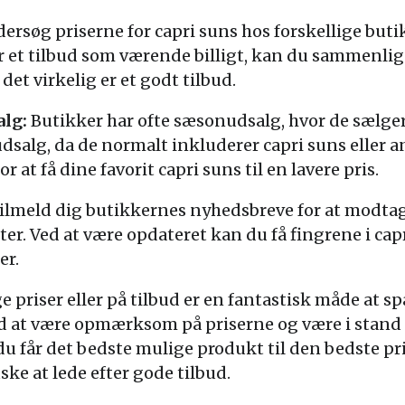
rsøg priserne for capri suns hos forskellige butik
r et tilbud som værende billigt, kan du sammenli
 det virkelig er et godt tilbud.
alg:
Butikker har ofte sæsonudsalg, hvor de sælger
 udsalg, da de normalt inkluderer capri suns eller 
 at få dine favorit capri suns til en lavere pris.
ilmeld dig butikkernes nyhedsbreve for at modta
r. Ved at være opdateret kan du få fingrene i capr
er.
lige priser eller på tilbud er en fantastisk måde a
ed at være opmærksom på priserne og være i stand
 du får det bedste mulige produkt til den bedste pr
ske at lede efter gode tilbud.