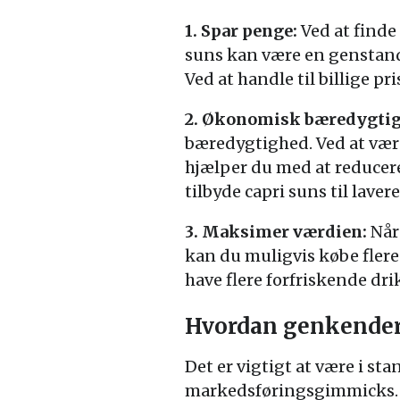
1. Spar penge:
Ved at finde 
suns kan være en genstand 
Ved at handle til billige pr
2. Økonomisk bæredygti
bæredygtighed. Ved at være
hjælper du med at reducere
tilbyde capri suns til lave
3. Maksimer værdien:
Når 
kan du muligvis købe flere 
have flere forfriskende dri
Hvordan genkender 
Det er vigtigt at være i st
markedsføringsgimmicks. He