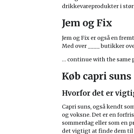
drikkevareprodukter i stør
Jem og Fix
Jem og Fix er også en frem
Med over ____ butikker ove
… continue with the same p
Køb capri suns t
Hvorfor det er vigti
Capri suns, også kendt som 
og voksne. Det er en forfri
sommerdag eller som en pr
det vigtigt at finde dem til 