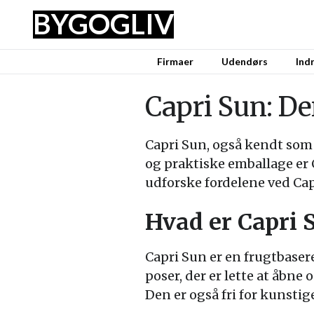
BYG
OG
LIV
Firmaer
Udendørs
Ind
Capri Sun: De
Capri Sun, også kendt som 
og praktiske emballage er C
udforske fordelene ved Capr
Hvad er Capri 
Capri Sun er en frugtbasere
poser, der er lette at åbne
Den er også fri for kunstige