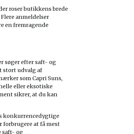
der roser butikkens brede
 Flere anmeldelser
ere en fremragende
r søger efter saft- og
 stort udvalg af
 mærker som Capri Suns,
elle eller eksotiske
ent sikrer, at du kan
res konkurrencedygtige
or forbrugere at få mest
 saft- og