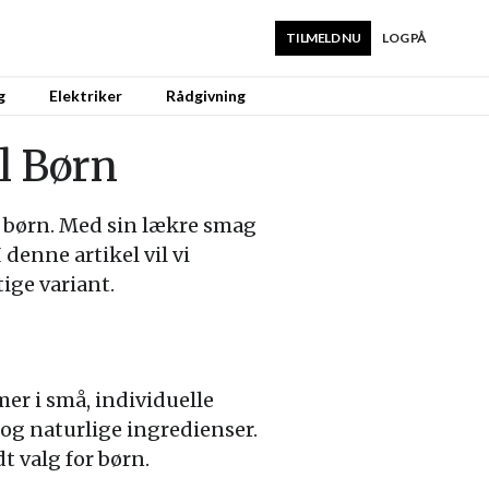
TILMELD NU
LOG PÅ
g
Elektriker
Rådgivning
il Børn
l børn. Med sin lækre smag
 denne artikel vil vi
tige variant.
mer i små, individuelle
g og naturlige ingredienser.
t valg for børn.