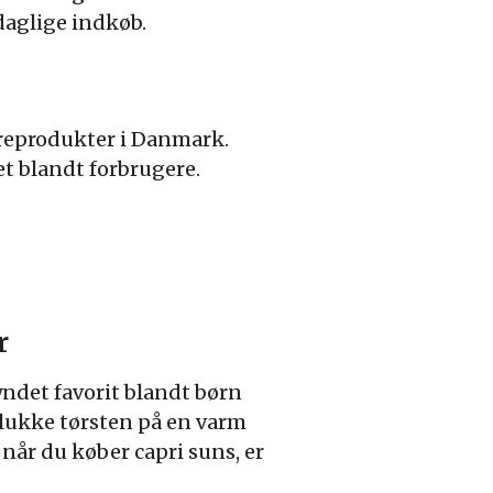
daglige indkøb.
areprodukter i Danmark.
et blandt forbrugere.
r
 yndet favorit blandt børn
 slukke tørsten på en varm
år du køber capri suns, er