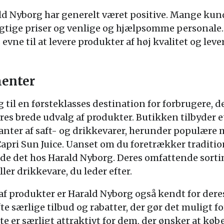
d Nyborg har generelt været positive. Mange kun
tige priser og venlige og hjælpsomme personale.
vne til at levere produkter af høj kvalitet og lev
enter
til en førsteklasses destination for forbrugere, de
es brede udvalg af produkter. Butikken tilbyder et
anter af saft- og drikkevarer, herunder populære
apri Sun Juice. Uanset om du foretrækker tradition
de det hos Harald Nyborg. Deres omfattende sortim
ller drikkevare, du leder efter.
 af produkter er Harald Nyborg også kendt for de
fte særlige tilbud og rabatter, der gør det muligt f
te er særligt attraktivt for dem, der ønsker at købe