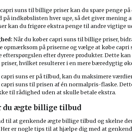
capri suns til billige priser kan du spare penge på
på indkøbslisten hver uge, så det giver mening at 
iser kan du frigøre ekstra penge til andre vigtige u
ghed:
Når du køber capri suns til billige priser, bi
 opmærksom på priserne og vælge at købe capri sun
 efterspørgslen efter dyrere produkter. Dette kan 
re priser, hvilket resulterer i en mere bæredygtig 
capri suns er på tilbud, kan du maksimere værdien
capri suns til prisen af én normalpris-flaske. Dett
kke til rådighed uden at skulle betale ekstra.
du ægte billige tilbud
and til at genkende ægte billige tilbud og skelne d
r er nogle tips til at hjælpe dig med at genkend