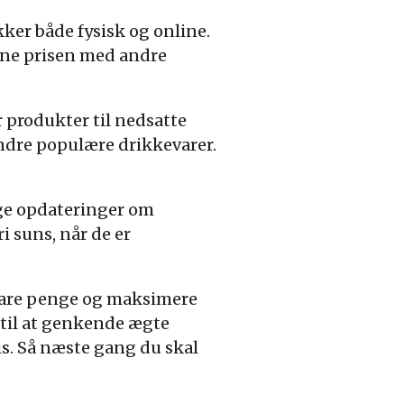
ker både fysisk og online.
gne prisen med andre
 produkter til nedsatte
andre populære drikkevarer.
ge opdateringer om
i suns, når de er
t spare penge og maksimere
 til at genkende ægte
is. Så næste gang du skal