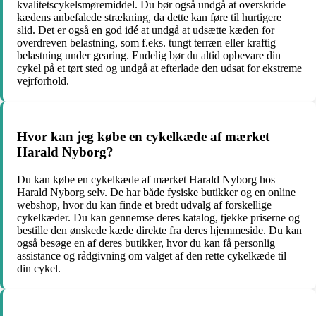
kvalitetscykelsmøremiddel. Du bør også undgå at overskride
kædens anbefalede strækning, da dette kan føre til hurtigere
slid. Det er også en god idé at undgå at udsætte kæden for
overdreven belastning, som f.eks. tungt terræn eller kraftig
belastning under gearing. Endelig bør du altid opbevare din
cykel på et tørt sted og undgå at efterlade den udsat for ekstreme
vejrforhold.
Hvor kan jeg købe en cykelkæde af mærket
Harald Nyborg?
Du kan købe en cykelkæde af mærket Harald Nyborg hos
Harald Nyborg selv. De har både fysiske butikker og en online
webshop, hvor du kan finde et bredt udvalg af forskellige
cykelkæder. Du kan gennemse deres katalog, tjekke priserne og
bestille den ønskede kæde direkte fra deres hjemmeside. Du kan
også besøge en af deres butikker, hvor du kan få personlig
assistance og rådgivning om valget af den rette cykelkæde til
din cykel.