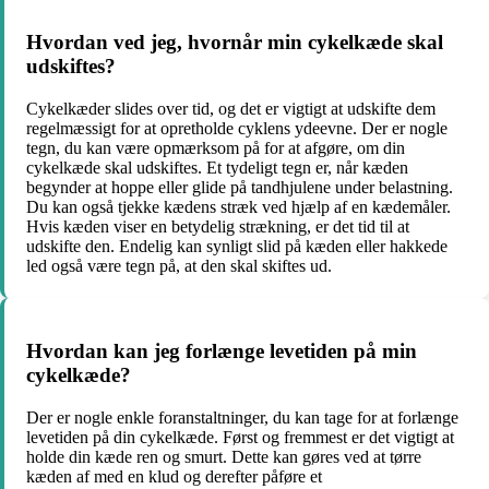
Hvordan ved jeg, hvornår min cykelkæde skal
udskiftes?
Cykelkæder slides over tid, og det er vigtigt at udskifte dem
regelmæssigt for at opretholde cyklens ydeevne. Der er nogle
tegn, du kan være opmærksom på for at afgøre, om din
cykelkæde skal udskiftes. Et tydeligt tegn er, når kæden
begynder at hoppe eller glide på tandhjulene under belastning.
Du kan også tjekke kædens stræk ved hjælp af en kædemåler.
Hvis kæden viser en betydelig strækning, er det tid til at
udskifte den. Endelig kan synligt slid på kæden eller hakkede
led også være tegn på, at den skal skiftes ud.
Hvordan kan jeg forlænge levetiden på min
cykelkæde?
Der er nogle enkle foranstaltninger, du kan tage for at forlænge
levetiden på din cykelkæde. Først og fremmest er det vigtigt at
holde din kæde ren og smurt. Dette kan gøres ved at tørre
kæden af med en klud og derefter påføre et