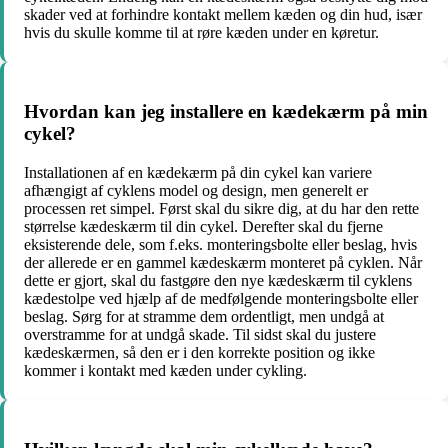
skader ved at forhindre kontakt mellem kæden og din hud, især
hvis du skulle komme til at røre kæden under en køretur.
Hvordan kan jeg installere en kædekærm på min
cykel?
Installationen af en kædekærm på din cykel kan variere
afhængigt af cyklens model og design, men generelt er
processen ret simpel. Først skal du sikre dig, at du har den rette
størrelse kædeskærm til din cykel. Derefter skal du fjerne
eksisterende dele, som f.eks. monteringsbolte eller beslag, hvis
der allerede er en gammel kædeskærm monteret på cyklen. Når
dette er gjort, skal du fastgøre den nye kædeskærm til cyklens
kædestolpe ved hjælp af de medfølgende monteringsbolte eller
beslag. Sørg for at stramme dem ordentligt, men undgå at
overstramme for at undgå skade. Til sidst skal du justere
kædeskærmen, så den er i den korrekte position og ikke
kommer i kontakt med kæden under cykling.