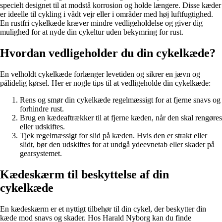
specielt designet til at modstå korrosion og holde længere. Disse kæder
er ideelle til cykling i vådt vejr eller i områder med høj luftfugtighed.
En rustfri cykelkæde kræver mindre vedligeholdelse og giver dig
mulighed for at nyde din cykeltur uden bekymring for rust.
Hvordan vedligeholder du din cykelkæde?
En velholdt cykelkæde forlænger levetiden og sikrer en jævn og
pålidelig kørsel. Her er nogle tips til at vedligeholde din cykelkæde:
Rens og smør din cykelkæde regelmæssigt for at fjerne snavs og
forhindre rust.
Brug en kædeaftrækker til at fjerne kæden, når den skal rengøres
eller udskiftes.
Tjek regelmæssigt for slid på kæden. Hvis den er strakt eller
slidt, bør den udskiftes for at undgå ydeevnetab eller skader på
gearsystemet.
Kædeskærm til beskyttelse af din
cykelkæde
En kædeskærm er et nyttigt tilbehør til din cykel, der beskytter din
kæde mod snavs og skader. Hos Harald Nyborg kan du finde