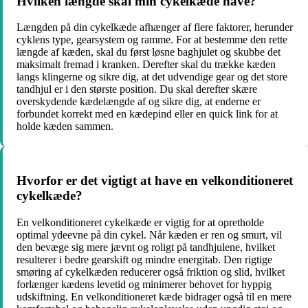
Hvilken længde skal min cykelkæde have?
Længden på din cykelkæde afhænger af flere faktorer, herunder
cyklens type, gearsystem og ramme. For at bestemme den rette
længde af kæden, skal du først løsne baghjulet og skubbe det
maksimalt fremad i kranken. Derefter skal du trække kæden
langs klingerne og sikre dig, at det udvendige gear og det store
tandhjul er i den største position. Du skal derefter skære
overskydende kædelængde af og sikre dig, at enderne er
forbundet korrekt med en kædepind eller en quick link for at
holde kæden sammen.
Hvorfor er det vigtigt at have en velkonditioneret
cykelkæde?
En velkonditioneret cykelkæde er vigtig for at opretholde
optimal ydeevne på din cykel. Når kæden er ren og smurt, vil
den bevæge sig mere jævnt og roligt på tandhjulene, hvilket
resulterer i bedre gearskift og mindre energitab. Den rigtige
smøring af cykelkæden reducerer også friktion og slid, hvilket
forlænger kædens levetid og minimerer behovet for hyppig
udskiftning. En velkonditioneret kæde bidrager også til en mere