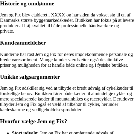
Historie og omdømme
Jem og Fix blev etableret i XXXX og har siden da vokset sig til en af
Danmarks største byggemarkedskæder. Butikken har fokus på at levere
produkter af høj kvalitet til både professionelle håndværkere og
private.
Kundeanmeldelser
Kunderne har rost Jem og Fix for deres imødekommende personale og
brede varesortiment. Mange kunder værdsætter også de attraktive
priser og muligheden for at handle både online og i fysiske butikker.
Unikke salgsargumenter
Jem og Fix adskiller sig ved at tilbyde et bredt udvalg af cykelkæder til
forskellige behov. Butikken fører både kæder til almindelige cykler og
mere specialiserede kæder til mountainbikes og racercykler. Derudover
tilbyder Jem og Fix også et væld af tilbehør til cykler, herunder
kædeskærme og vedligeholdelsesprodukter.
Hvorfor vælge Jem og Fix?
Stort udvalg:
Jem og Fix har et omfattende udvalg af