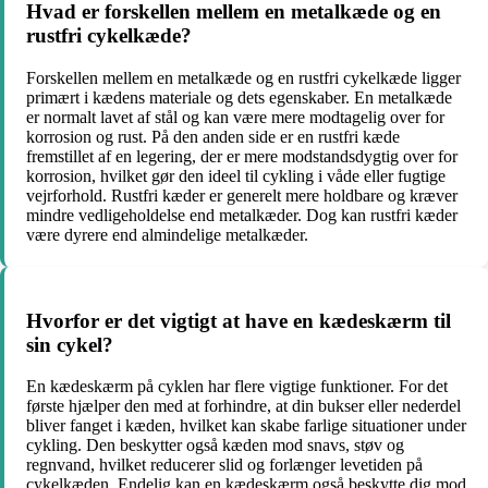
Hvad er forskellen mellem en metalkæde og en
rustfri cykelkæde?
Forskellen mellem en metalkæde og en rustfri cykelkæde ligger
primært i kædens materiale og dets egenskaber. En metalkæde
er normalt lavet af stål og kan være mere modtagelig over for
korrosion og rust. På den anden side er en rustfri kæde
fremstillet af en legering, der er mere modstandsdygtig over for
korrosion, hvilket gør den ideel til cykling i våde eller fugtige
vejrforhold. Rustfri kæder er generelt mere holdbare og kræver
mindre vedligeholdelse end metalkæder. Dog kan rustfri kæder
være dyrere end almindelige metalkæder.
Hvorfor er det vigtigt at have en kædeskærm til
sin cykel?
En kædeskærm på cyklen har flere vigtige funktioner. For det
første hjælper den med at forhindre, at din bukser eller nederdel
bliver fanget i kæden, hvilket kan skabe farlige situationer under
cykling. Den beskytter også kæden mod snavs, støv og
regnvand, hvilket reducerer slid og forlænger levetiden på
cykelkæden. Endelig kan en kædeskærm også beskytte dig mod