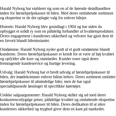
Harald Nyborg har etableret sig som en af de førende detailhandlere
inden for førstehjælpskasser til bilen. Med deres omfattende sortiment
og ekspertise er de det oplagte valg for enhver bilejer.
Historie: Harald Nyborg blev grundlagt i 1904 og har siden da
opbygget et solidt ry som en pålidelig forhandler af kvalitetsprodukter.
Deres engagement i kundernes sikkerhed og velvære har gjort dem til
en favorit blandt bilentusiaster.
Omdømme: Harald Nyborg nyder godt af et godt omdømme blandt
kunderne. Deres førstehjælpskasser er kendt for at være af høj kvalitet
og opfylder alle krav og standarder. Kunder roser også deres
fremragende kundeservice og hurtige levering.
Udvalg: Harald Nyborg har et bredt udvalg af førstehjælpskasser til
bilen, der imødekommer enhver bilists behov. Deres sortiment omfatter
førstehjælpskasser til almindelige biler, men de har også
specialtilpassede løsninger til specifikke køretøjer.
Unikke salgsargumenter: Harald Nyborg skiller sig ud med deres
konkurrencedygtige priser, pålidelige kvalitet og omfattende ekspertise
inden for førstehjælpskasser til bilen. Deres dedikation til at sikre
kundernes sikkerhed og tryghed giver dem en kant på markedet.