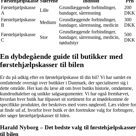
Førstehjælpskasse
Størrelse
Indhold
Pris
Førstehjælpskasse
Grundlæggende forbindinger,
200
Lille
A
bandager, sårrensning
DKK
Førstehjælpskasse
Grundlæggende forbindinger,
300
Medium
B
bandager, sårrensning, medicin
DKK
Grundlæggende forbindinger,
Førstehjælpskasse
500
Stor
bandager, sårrensning, medicin,
C
DKK
nødudstyr
En dybdegående guide til butikker med
førstehjælpskasser til bilen
Er du på udkig efter en førstehjælpskasse til din bil? Vi har samlet en
omfattende oversigt over butikker i Danmark, der specialiserer sig i
dette område. Her kan du læse alt om hver butiks historie, omdømme,
kundeudtalelser og unikke salgsargumenter. Vi har også fremhævet,
hvordan hver butik har tilpasset sit sortiment for at imødekomme de
specifikke produkter, der beskrives med vores nøgleord. Læs videre for
at finde ud af, hvorfor hver butik er det foretrukne valg for forbrugere,
der søger førstehjælpskasser til bilen.
Harald Nyborg – Det bedste valg til førstehjælpskasser
til bilen