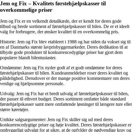
Jem og Fix – Kvalitets førstehjælpskasser til
overkommelige priser
Jem og Fix er en velkendt detailkæde, der er kendt for deres gode
tilbud og brede sortiment af førstehjælpskasser til bilen. De er et ideelt
valg for forbrugere, der ønsker kvalitet til en overkommelig pris.
Historie: Jem og Fix blev etableret i 1988 og har siden da vokset sig til
en af Danmarks største lavprisbyggemarkeder. Deres dedikation til at
tilbyde gode produkter til konkurrencedygtige priser har gjort dem
populære blandt bilentusiaster.
Omdømme: Jem og Fix nyder godt af et godt omdømme for deres
førstehjælpskasser til bilen. Kundeanmeldelser roser deres kvalitet og
pålidelighed. Derudover er der mange positive kommentarer om deres
venlige og hjælpsomme personale.
Udvalg: Jem og Fix har et bredt udvalg af førstehjælpskasser til bilen,
der passer til ethvert budget. Deres sortiment omfatter både standard
førstehjælpskasser samt mere omfattende løsninger til længere ture eller
større køretøjer.
Unikke salgsargumenter: Jem og Fix skiller sig ud med deres
konkurrencedygtige priser og høje kvalitet. Deres førstehjælpskasser er
omhyggeligt udvalgt for at sikre, at de opfylder de nødvendige krav og