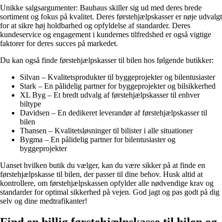
Unikke salgsargumenter: Bauhaus skiller sig ud med deres brede
sortiment og fokus på kvalitet. Deres førstehjælpskasser er nøje udvalgt
for at sikre høj holdbarhed og opfyldelse af standarder. Deres
kundeservice og engagement i kundernes tilfredshed er også vigtige
faktorer for deres succes på markedet.
Du kan også finde førstehjælpskasser til bilen hos følgende butikker:
Silvan – Kvalitetsprodukter til byggeprojekter og bilentusiaster
Stark – En pålidelig partner for byggeprojekter og bilsikkerhed
XL Byg – Et bredt udvalg af førstehjælpskasser til enhver
biltype
Davidsen – En dedikeret leverandør af førstehjælpskasser til
bilen
Thansen – Kvalitetsløsninger til bilister i alle situationer
Bygma – En pålidelig partner for bilentusiaster og
byggeprojekter
Uanset hvilken butik du vælger, kan du være sikker på at finde en
førstehjælpskasse til bilen, der passer til dine behov. Husk altid at
kontrollere, om førstehjælpskassen opfylder alle nødvendige krav og
standarder for optimal sikkerhed på vejen. God jagt og pas godt på dig
selv og dine medtrafikanter!
Find en billig førstehjælpskasse til bilen og