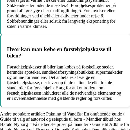
forårsaget af varme væsker eller udstødningssystemer.3.
Stikkende eller bidende insekter.4. Fordøjelsesproblemer på
grund af køresyge eller madforgiftning.5. Forstuvelser eller
forvridninger ved uheld eller aktiviteter under rejse.6.
Solforbrændinger eller solstik fra langvarig eksponering for
solen i varme klimaer.
Hvor kan man købe en førstehjælpskasse til
bilen?
Førstehjælpskasser til biler kan købes på forskellige steder,
herunder apoteker, sundhedsforsyningsbutikker, supermarkeder
og online forhandlere. Det anbefales at vælge en
førstehjælpskasse, der lever op til de nationale eller lokale
standarder for førstehjælp. Sørg for at kontrollere, om
førstehjælpskassen inkluderer alle de nødvendige elementer og
er i overensstemmelse med gældende regler og forskrifter.
Andre populære artikler:
Pakning til Vandlås: En omfattende guide
•
Guide til valg af autostol og selepude til børn
•
Mandler tilbud hos
Harald Nyborg – Få de bedste priser på mandler
•
Guide til Adblue fra
Harald Nyborg og Thansen
•
Dometic Køleboks: Den ultimative guide