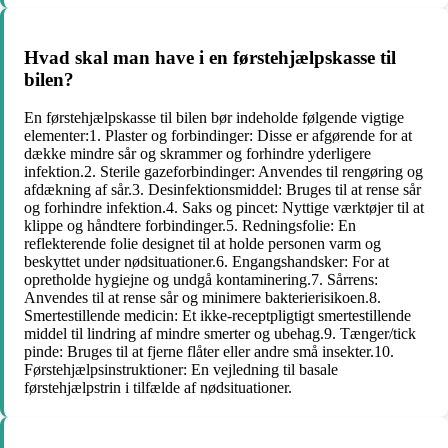
Hvad skal man have i en førstehjælpskasse til
bilen?
En førstehjælpskasse til bilen bør indeholde følgende vigtige
elementer:1. Plaster og forbindinger: Disse er afgørende for at
dække mindre sår og skrammer og forhindre yderligere
infektion.2. Sterile gazeforbindinger: Anvendes til rengøring og
afdækning af sår.3. Desinfektionsmiddel: Bruges til at rense sår
og forhindre infektion.4. Saks og pincet: Nyttige værktøjer til at
klippe og håndtere forbindinger.5. Redningsfolie: En
reflekterende folie designet til at holde personen varm og
beskyttet under nødsituationer.6. Engangshandsker: For at
opretholde hygiejne og undgå kontaminering.7. Sårrens:
Anvendes til at rense sår og minimere bakterierisikoen.8.
Smertestillende medicin: Et ikke-receptpligtigt smertestillende
middel til lindring af mindre smerter og ubehag.9. Tænger/tick
pinde: Bruges til at fjerne flåter eller andre små insekter.10.
Førstehjælpsinstruktioner: En vejledning til basale
førstehjælpstrin i tilfælde af nødsituationer.