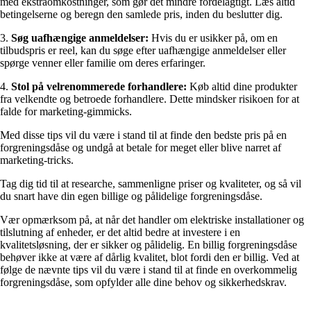
med ekstraomkostninger, som gør det mindre fordelagtigt. Læs altid
betingelserne og beregn den samlede pris, inden du beslutter dig.
3.
Søg uafhængige anmeldelser:
Hvis du er usikker på, om en
tilbudspris er reel, kan du søge efter uafhængige anmeldelser eller
spørge venner eller familie om deres erfaringer.
4.
Stol på velrenommerede forhandlere:
Køb altid dine produkter
fra velkendte og betroede forhandlere. Dette mindsker risikoen for at
falde for marketing-gimmicks.
Med disse tips vil du være i stand til at finde den bedste pris på en
forgreningsdåse og undgå at betale for meget eller blive narret af
marketing-tricks.
Tag dig tid til at researche, sammenligne priser og kvaliteter, og så vil
du snart have din egen billige og pålidelige forgreningsdåse.
Vær opmærksom på, at når det handler om elektriske installationer og
tilslutning af enheder, er det altid bedre at investere i en
kvalitetsløsning, der er sikker og pålidelig. En billig forgreningsdåse
behøver ikke at være af dårlig kvalitet, blot fordi den er billig. Ved at
følge de nævnte tips vil du være i stand til at finde en overkommelig
forgreningsdåse, som opfylder alle dine behov og sikkerhedskrav.