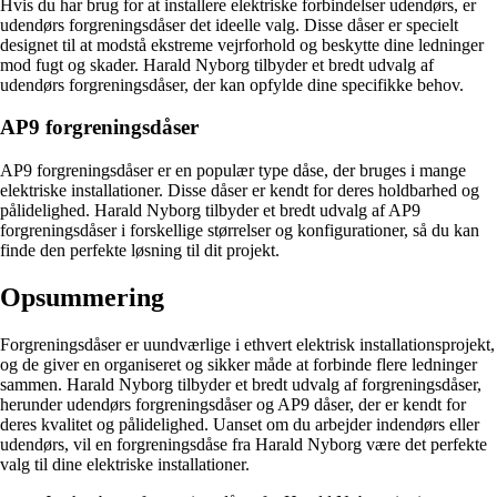
Hvis du har brug for at installere elektriske forbindelser udendørs, er
udendørs forgreningsdåser det ideelle valg. Disse dåser er specielt
designet til at modstå ekstreme vejrforhold og beskytte dine ledninger
mod fugt og skader. Harald Nyborg tilbyder et bredt udvalg af
udendørs forgreningsdåser, der kan opfylde dine specifikke behov.
AP9 forgreningsdåser
AP9 forgreningsdåser er en populær type dåse, der bruges i mange
elektriske installationer. Disse dåser er kendt for deres holdbarhed og
pålidelighed. Harald Nyborg tilbyder et bredt udvalg af AP9
forgreningsdåser i forskellige størrelser og konfigurationer, så du kan
finde den perfekte løsning til dit projekt.
Opsummering
Forgreningsdåser er uundværlige i ethvert elektrisk installationsprojekt,
og de giver en organiseret og sikker måde at forbinde flere ledninger
sammen. Harald Nyborg tilbyder et bredt udvalg af forgreningsdåser,
herunder udendørs forgreningsdåser og AP9 dåser, der er kendt for
deres kvalitet og pålidelighed. Uanset om du arbejder indendørs eller
udendørs, vil en forgreningsdåse fra Harald Nyborg være det perfekte
valg til dine elektriske installationer.