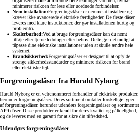
organiseret måde at forbinde flere ledninger sammen, hvilket
minimerer risikoen for løse eller uordnede forbindelser.
Nem installation:
Forgreningsdåser er nemme at installere og
kræver ikke avancerede elektriske færdigheder. De fleste dåser
leveres med klare instruktioner, der gør installationen hurtig og
problemfri.
Skalerbarhed:
Ved at bruge forgreningsdåser kan du nemt
tilføje eller fjerne ledninger efter behov. Dette gør det muligt at
tilpasse dine elektriske installationer uden at skulle ændre hele
systemet.
Brandsikkerhed:
Forgreningsdåser er designet til at opfylde
strenge sikkerhedsstandarder og minimere risikoen for brand
eller elektriske fejl.
Forgreningsdåser fra Harald Nyborg
Harald Nyborg er en velrenommeret forhandler af elektriske produkter,
herunder forgreningsdåser. Deres sortiment omfatter forskellige typer
af forgreningsdåser, herunder udendørs forgreningsdåser og sortimentet
AP9 dåser. Disse produkter er kendt for deres kvalitet og pålidelighed,
og de leveres med en garanti for at sikre din tilfredshed.
Udendørs forgreningsdåser