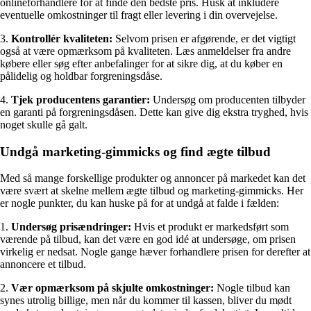
onlineforhandlere for at finde den bedste pris. Husk at inkludere
eventuelle omkostninger til fragt eller levering i din overvejelse.
3.
Kontrollér kvaliteten:
Selvom prisen er afgørende, er det vigtigt
også at være opmærksom på kvaliteten. Læs anmeldelser fra andre
købere eller søg efter anbefalinger for at sikre dig, at du køber en
pålidelig og holdbar forgreningsdåse.
4.
Tjek producentens garantier:
Undersøg om producenten tilbyder
en garanti på forgreningsdåsen. Dette kan give dig ekstra tryghed, hvis
noget skulle gå galt.
Undgå marketing-gimmicks og find ægte tilbud
Med så mange forskellige produkter og annoncer på markedet kan det
være svært at skelne mellem ægte tilbud og marketing-gimmicks. Her
er nogle punkter, du kan huske på for at undgå at falde i fælden:
1.
Undersøg prisændringer:
Hvis et produkt er markedsført som
værende på tilbud, kan det være en god idé at undersøge, om prisen
virkelig er nedsat. Nogle gange hæver forhandlere prisen for derefter at
annoncere et tilbud.
2.
Vær opmærksom på skjulte omkostninger:
Nogle tilbud kan
synes utrolig billige, men når du kommer til kassen, bliver du mødt