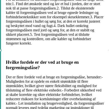
trin:1. Find det ønskede sted og lav et hul i jorden, der er stort
nok til at passe forgreningsdåsen.2. Tilslut de eksisterende
kabler til forgreningsdåsen ved at bruge egnede ledninger og
forbindelsesteknikker som for eksempel skrueklemmer.3. Placer
forgreningsdåsen i hullet og sørg for, at den er korrekt justeret
og beskyttet mod vand og fugt.4. Dæk hullet omkring
forgreningsdåsen med jord og sørg for, at den er stabilt og
sikkert placeret.5. Test forgreningsdåsen ved at tilslutte
strømmen og kontrollere, om alle kabler og forbindelser
fungerer korrekt.
Hvilke fordele er der ved at bruge en
forgreningsdåse?
Der er flere fordele ved at bruge en forgreningsdåse, herunder:-
Muligheden for at opdele en enkelt strømkilde til flere
strømkilder, hvilket giver større fleksibilitet og mulighed for
tilslutning af flere elektriske enheder.- Forbedret sikkerhed ved
at skabe korrekte og sikre elektriske forbindelser, hvilket
reducerer risikoen for kortslutninger eller overbelastning af
kabler.- Let installation og brugervenlighed, da forgreningsdåser
normalt leveres med tydelig markering og instruktioner til