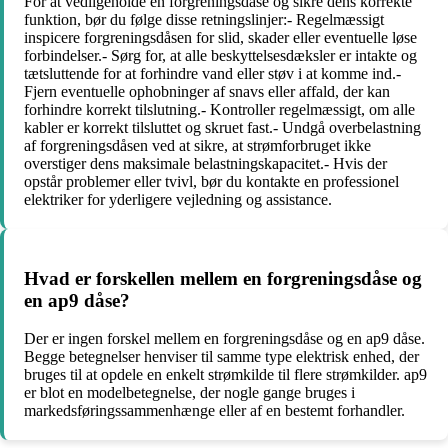
For at vedligeholde en forgreningsdåse og sikre dens korrekte
funktion, bør du følge disse retningslinjer:- Regelmæssigt
inspicere forgreningsdåsen for slid, skader eller eventuelle løse
forbindelser.- Sørg for, at alle beskyttelsesdæksler er intakte og
tætsluttende for at forhindre vand eller støv i at komme ind.-
Fjern eventuelle ophobninger af snavs eller affald, der kan
forhindre korrekt tilslutning.- Kontroller regelmæssigt, om alle
kabler er korrekt tilsluttet og skruet fast.- Undgå overbelastning
af forgreningsdåsen ved at sikre, at strømforbruget ikke
overstiger dens maksimale belastningskapacitet.- Hvis der
opstår problemer eller tvivl, bør du kontakte en professionel
elektriker for yderligere vejledning og assistance.
Hvad er forskellen mellem en forgreningsdåse og
en ap9 dåse?
Der er ingen forskel mellem en forgreningsdåse og en ap9 dåse.
Begge betegnelser henviser til samme type elektrisk enhed, der
bruges til at opdele en enkelt strømkilde til flere strømkilder. ap9
er blot en modelbetegnelse, der nogle gange bruges i
markedsføringssammenhænge eller af en bestemt forhandler.