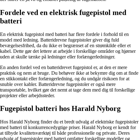
Fordele ved en elektrisk fugepistol med
batteri
En elektrisk fugepistol med batteri har flere fordele i forhold til en
model med ledning. Batteridrevne fugepistoler giver dig fuld
bevægelsesfrihed, da du ikke er begrænset af en strømkilde eller et
kabel. Dette gør det lettere at arbejde i forskellige områder og hjørner
uden at skulle tænke på ledninger eller forlængerledninger.
En anden fordel ved en batteridrevet fugepistol er, at den er mere
praktisk og nem at bruge. Du behøver ikke at bekymre dig om at finde
en stikkontakt eller forlængerledning, og du undgår risikoen for at
snuble over kabler. Batteridrevne fugepistoler er også mere
transportable, hvilket gør det nemt at tage dem med dig til forskellige
projekter eller arbejdssteder.
Fugepistol batteri hos Harald Nyborg
Hos Harald Nyborg finder du et bredt udvalg af elektriske fugepistoler
med batteri til konkurrencedygtige priser. Harald Nyborg er kendt for
at tilbyde kvalitetsværktøj til både professionelle og private. Deres
udvalg af fugepistoler med batteri omfatter forskellige modeller og