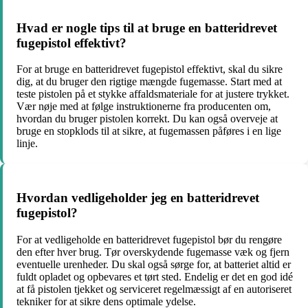
Hvad er nogle tips til at bruge en batteridrevet
fugepistol effektivt?
For at bruge en batteridrevet fugepistol effektivt, skal du sikre
dig, at du bruger den rigtige mængde fugemasse. Start med at
teste pistolen på et stykke affaldsmateriale for at justere trykket.
Vær nøje med at følge instruktionerne fra producenten om,
hvordan du bruger pistolen korrekt. Du kan også overveje at
bruge en stopklods til at sikre, at fugemassen påføres i en lige
linje.
Hvordan vedligeholder jeg en batteridrevet
fugepistol?
For at vedligeholde en batteridrevet fugepistol bør du rengøre
den efter hver brug. Tør overskydende fugemasse væk og fjern
eventuelle urenheder. Du skal også sørge for, at batteriet altid er
fuldt opladet og opbevares et tørt sted. Endelig er det en god idé
at få pistolen tjekket og serviceret regelmæssigt af en autoriseret
tekniker for at sikre dens optimale ydelse.