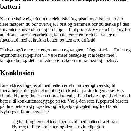
batteri
Når du skal vælge den rette elektriske fugepistol med batteri, er der
flere faktorer, du bør overveje. Først og fremmest bør du tænke på den
forventede anvendelse og omfanget af dit projekt. Hvis du har brug for
at udføre større fugearbejder, kan det være en fordel at vælge en
fugepistol med et kraftigt batteri og længere driftstid.
Du bør også overveje ergonomien og vægten af fugepistolen. En let og
ergonomisk fugepistol vil være mere behagelig at arbejde med i
længere tid, og det kan reducere risikoen for træthed og ubehag.
Konklusion
En elektrisk fugepistol med batteri er et uundværligt værktøj til
fugearbejde, der gør det nemt og effektivt at påføre fugemasse. Hos
Harald Nyborg finder du et bredt udvalg af elektriske fugepistoler med
batteri til konkurrencedygtige priser. Vælg den rette fugepistol baseret
på dine behov og projekter, og få hjælp og vejledning fra Harald
Nyborgs erfarne personale.
Jeg har brugt en elektrisk fugepistol med batteri fra Harald
Nyborg til flere projekter, og den har virkelig gjort