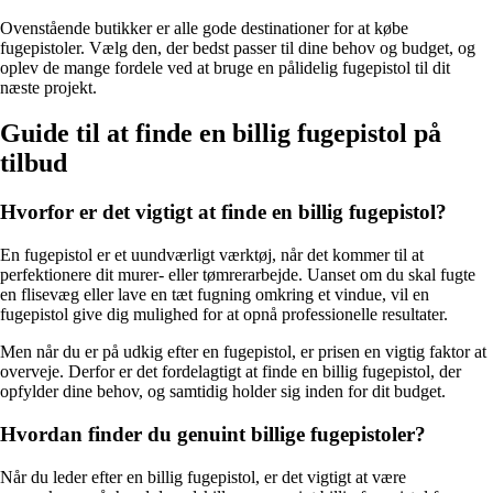
Ovenstående butikker er alle gode destinationer for at købe
fugepistoler. Vælg den, der bedst passer til dine behov og budget, og
oplev de mange fordele ved at bruge en pålidelig fugepistol til dit
næste projekt.
Guide til at finde en billig fugepistol på
tilbud
Hvorfor er det vigtigt at finde en billig fugepistol?
En fugepistol er et uundværligt værktøj, når det kommer til at
perfektionere dit murer- eller tømrerarbejde. Uanset om du skal fugte
en flisevæg eller lave en tæt fugning omkring et vindue, vil en
fugepistol give dig mulighed for at opnå professionelle resultater.
Men når du er på udkig efter en fugepistol, er prisen en vigtig faktor at
overveje. Derfor er det fordelagtigt at finde en billig fugepistol, der
opfylder dine behov, og samtidig holder sig inden for dit budget.
Hvordan finder du genuint billige fugepistoler?
Når du leder efter en billig fugepistol, er det vigtigt at være