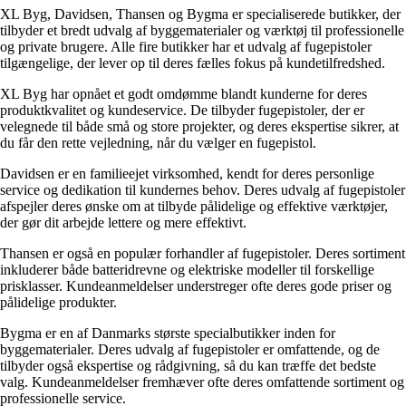
XL Byg, Davidsen, Thansen og Bygma er specialiserede butikker, der
tilbyder et bredt udvalg af byggematerialer og værktøj til professionelle
og private brugere. Alle fire butikker har et udvalg af fugepistoler
tilgængelige, der lever op til deres fælles fokus på kundetilfredshed.
XL Byg har opnået et godt omdømme blandt kunderne for deres
produktkvalitet og kundeservice. De tilbyder fugepistoler, der er
velegnede til både små og store projekter, og deres ekspertise sikrer, at
du får den rette vejledning, når du vælger en fugepistol.
Davidsen er en familieejet virksomhed, kendt for deres personlige
service og dedikation til kundernes behov. Deres udvalg af fugepistoler
afspejler deres ønske om at tilbyde pålidelige og effektive værktøjer,
der gør dit arbejde lettere og mere effektivt.
Thansen er også en populær forhandler af fugepistoler. Deres sortiment
inkluderer både batteridrevne og elektriske modeller til forskellige
prisklasser. Kundeanmeldelser understreger ofte deres gode priser og
pålidelige produkter.
Bygma er en af Danmarks største specialbutikker inden for
byggematerialer. Deres udvalg af fugepistoler er omfattende, og de
tilbyder også ekspertise og rådgivning, så du kan træffe det bedste
valg. Kundeanmeldelser fremhæver ofte deres omfattende sortiment og
professionelle service.