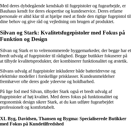
Med deres dybdegående kendskab til fugepistoler og fugearbejde, er
Bauhaus kendt for deres ekspertise og kundeservice. Deres erfarne
personale er altid klar til at hjælpe med at finde den rigtige fugepistol til
dine behov og give råd og vejledning om brugen af produktet.
Silvan og Stark: Kvalitetsfugepistoler med Fokus på
Funktion og Design
Silvan og Stark er to velrenommerede byggemarkeder, der begge har et
bredt udvalg af fugepistoler til rådighed. Begge butikker fokuserer på
at tilbyde kvalitetsprodukter, der kombinerer funktionalitet og æstetik.
Silvans udvalg af fugepistoler inkluderer både batteridrevne og
elektriske modeller i forskellige prisklasser. Kundeanmeldelser
fremhæver ofte deres gode ydeevne og holdbarhed.
På lige fod med Silvan, tilbyder Stark også et bredt udvalg af
fugepistoler af høj kvalitet. Med deres fokus på funktionalitet og
ergonomisk design sikrer Stark, at du kan udføre fugearbejdet
professionelt og komfortabelt.
XL Byg, Davidsen, Thansen og Bygma: Specialiserede Butikker
med Fokus på Kundetilfredshed