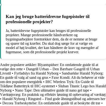
Kan jeg bruge batteridrevne fugepistoler til
professionelle projekter?
Ja, batteridrevne fugepistoler kan bruges til professionelle
projekter. Mange professionelle håndværkere og
bygningsarbejdere foretrækker dem, da de er nemme at bruge
og sparer tid og kræfter. Du skal dog sørge for at vælge en
model af høj kvalitet, der kan håndtere de krav og mængder af
fugemasse, som dit professionelle projekt kræver.
Andre populære artikler:
Blyantspidser: En omfattende guide til at
vælge den rette
•
Dangrill Urban – Den Bærbare Gasgrill til Urban
Livsstil
•
Fyrfadslys fra Harald Nyborg
•
Sandsække Harald Nyborg:
En guide til valg af sand og grus
•
Faxe Kondi: Alt du behøver at vide
om den populære energidrik
•
IHC Wireless Tryk: En Guide til
Trådløse Batteritryk til IHC-systemet
•
Sluban Titanic Lego hos Harald
Nyborg
•
Nano Tape: Den ultimative guide til nano gel tape
•
Værktøjsvæg: En praktisk og effektiv løsning til opbevaring af værktøj
•
Harald Nyborg i Ringsted – Find gode åbningstilbud og adressen her
•
Decora Træbeskyttelse: En omfattende guide til at beskytte dit træ
•