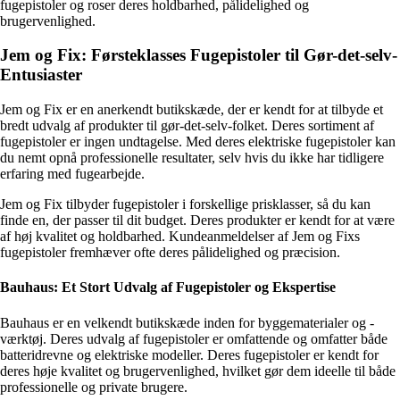
fugepistoler og roser deres holdbarhed, pålidelighed og
brugervenlighed.
Jem og Fix: Førsteklasses Fugepistoler til Gør-det-selv-
Entusiaster
Jem og Fix er en anerkendt butikskæde, der er kendt for at tilbyde et
bredt udvalg af produkter til gør-det-selv-folket. Deres sortiment af
fugepistoler er ingen undtagelse. Med deres elektriske fugepistoler kan
du nemt opnå professionelle resultater, selv hvis du ikke har tidligere
erfaring med fugearbejde.
Jem og Fix tilbyder fugepistoler i forskellige prisklasser, så du kan
finde en, der passer til dit budget. Deres produkter er kendt for at være
af høj kvalitet og holdbarhed. Kundeanmeldelser af Jem og Fixs
fugepistoler fremhæver ofte deres pålidelighed og præcision.
Bauhaus: Et Stort Udvalg af Fugepistoler og Ekspertise
Bauhaus er en velkendt butikskæde inden for byggematerialer og -
værktøj. Deres udvalg af fugepistoler er omfattende og omfatter både
batteridrevne og elektriske modeller. Deres fugepistoler er kendt for
deres høje kvalitet og brugervenlighed, hvilket gør dem ideelle til både
professionelle og private brugere.