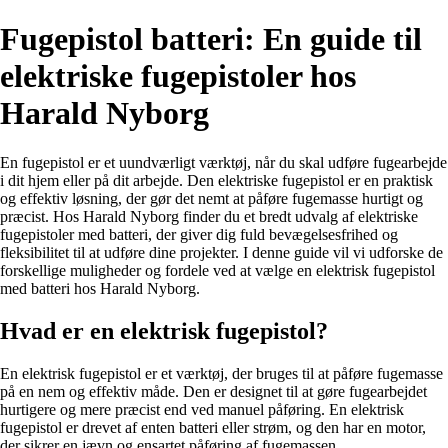
Fugepistol batteri: En guide til
elektriske fugepistoler hos
Harald Nyborg
En fugepistol er et uundværligt værktøj, når du skal udføre fugearbejde
i dit hjem eller på dit arbejde. Den elektriske fugepistol er en praktisk
og effektiv løsning, der gør det nemt at påføre fugemasse hurtigt og
præcist. Hos Harald Nyborg finder du et bredt udvalg af elektriske
fugepistoler med batteri, der giver dig fuld bevægelsesfrihed og
fleksibilitet til at udføre dine projekter. I denne guide vil vi udforske de
forskellige muligheder og fordele ved at vælge en elektrisk fugepistol
med batteri hos Harald Nyborg.
Hvad er en elektrisk fugepistol?
En elektrisk fugepistol er et værktøj, der bruges til at påføre fugemasse
på en nem og effektiv måde. Den er designet til at gøre fugearbejdet
hurtigere og mere præcist end ved manuel påføring. En elektrisk
fugepistol er drevet af enten batteri eller strøm, og den har en motor,
der sikrer en jævn og ensartet påføring af fugemassen.