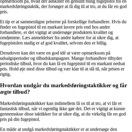
opmærksom på, hvad der adskiller en genuint billig fugepistol fra en
markedsføringstaktik, der forsøger at få dig til at tro, at du får en god
pris.
Et tip er at sammenligne priserne på forskellige forhandlere. Hvis du
finder en fugepistol til en markant lavere pris end hos andre
forhandlere, er det vigtigt at undersøge produktets kvalitet og
omdømme. Læs anmeldelser fra andre købere for at sikre dig, at
fugepistolen stadig er af god kvalitet, selvom den er billig.
Derudover kan det være en god idé at være opmærksom på
udsalgsperioder og tilbudskampagner. Mange forhandlere tilbyder
periodiske tilbud, hvor du kan få en fugepistol til en markant nedsat
pris. Hold øje med disse tilbud og vær klar til at slå til, når prisen er
rigtig.
Hvordan undgår du markedsføringstaktikker og får
ægte tilbud?
Markedsføringstaktikker kan indimellem få os til at tro, at vi får et
fantastisk tilbud, når vi egentlig ikke gør det. Det er vigtigt at kunne
gennemskue disse taktikker for at sikre dig, at du virkelig får en god
pris på din fugepistol.
En måde at undgå markedsføringstaktikker er at undersøge den