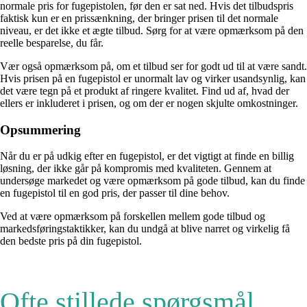
normale pris for fugepistolen, før den er sat ned. Hvis det tilbudspris
faktisk kun er en prissænkning, der bringer prisen til det normale
niveau, er det ikke et ægte tilbud. Sørg for at være opmærksom på den
reelle besparelse, du får.
Vær også opmærksom på, om et tilbud ser for godt ud til at være sandt.
Hvis prisen på en fugepistol er unormalt lav og virker usandsynlig, kan
det være tegn på et produkt af ringere kvalitet. Find ud af, hvad der
ellers er inkluderet i prisen, og om der er nogen skjulte omkostninger.
Opsummering
Når du er på udkig efter en fugepistol, er det vigtigt at finde en billig
løsning, der ikke går på kompromis med kvaliteten. Gennem at
undersøge markedet og være opmærksom på gode tilbud, kan du finde
en fugepistol til en god pris, der passer til dine behov.
Ved at være opmærksom på forskellen mellem gode tilbud og
markedsføringstaktikker, kan du undgå at blive narret og virkelig få
den bedste pris på din fugepistol.
Ofte stillede spørgsmål