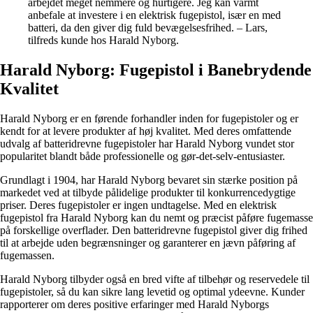
arbejdet meget nemmere og hurtigere. Jeg kan varmt
anbefale at investere i en elektrisk fugepistol, især en med
batteri, da den giver dig fuld bevægelsesfrihed. – Lars,
tilfreds kunde hos Harald Nyborg.
Harald Nyborg: Fugepistol i Banebrydende
Kvalitet
Harald Nyborg er en førende forhandler inden for fugepistoler og er
kendt for at levere produkter af høj kvalitet. Med deres omfattende
udvalg af batteridrevne fugepistoler har Harald Nyborg vundet stor
popularitet blandt både professionelle og gør-det-selv-entusiaster.
Grundlagt i 1904, har Harald Nyborg bevaret sin stærke position på
markedet ved at tilbyde pålidelige produkter til konkurrencedygtige
priser. Deres fugepistoler er ingen undtagelse. Med en elektrisk
fugepistol fra Harald Nyborg kan du nemt og præcist påføre fugemasse
på forskellige overflader. Den batteridrevne fugepistol giver dig frihed
til at arbejde uden begrænsninger og garanterer en jævn påføring af
fugemassen.
Harald Nyborg tilbyder også en bred vifte af tilbehør og reservedele til
fugepistoler, så du kan sikre lang levetid og optimal ydeevne. Kunder
rapporterer om deres positive erfaringer med Harald Nyborgs