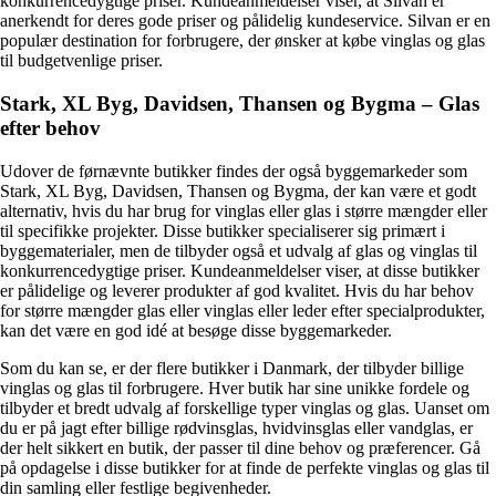
konkurrencedygtige priser. Kundeanmeldelser viser, at Silvan er
anerkendt for deres gode priser og pålidelig kundeservice. Silvan er en
populær destination for forbrugere, der ønsker at købe vinglas og glas
til budgetvenlige priser.
Stark, XL Byg, Davidsen, Thansen og Bygma – Glas
efter behov
Udover de førnævnte butikker findes der også byggemarkeder som
Stark, XL Byg, Davidsen, Thansen og Bygma, der kan være et godt
alternativ, hvis du har brug for vinglas eller glas i større mængder eller
til specifikke projekter. Disse butikker specialiserer sig primært i
byggematerialer, men de tilbyder også et udvalg af glas og vinglas til
konkurrencedygtige priser. Kundeanmeldelser viser, at disse butikker
er pålidelige og leverer produkter af god kvalitet. Hvis du har behov
for større mængder glas eller vinglas eller leder efter specialprodukter,
kan det være en god idé at besøge disse byggemarkeder.
Som du kan se, er der flere butikker i Danmark, der tilbyder billige
vinglas og glas til forbrugere. Hver butik har sine unikke fordele og
tilbyder et bredt udvalg af forskellige typer vinglas og glas. Uanset om
du er på jagt efter billige rødvinsglas, hvidvinsglas eller vandglas, er
der helt sikkert en butik, der passer til dine behov og præferencer. Gå
på opdagelse i disse butikker for at finde de perfekte vinglas og glas til
din samling eller festlige begivenheder.