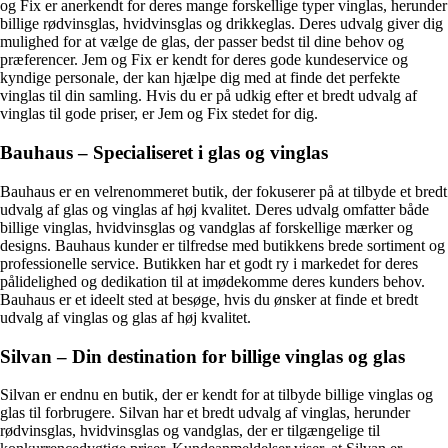
og Fix er anerkendt for deres mange forskellige typer vinglas, herunder
billige rødvinsglas, hvidvinsglas og drikkeglas. Deres udvalg giver dig
mulighed for at vælge de glas, der passer bedst til dine behov og
præferencer. Jem og Fix er kendt for deres gode kundeservice og
kyndige personale, der kan hjælpe dig med at finde det perfekte
vinglas til din samling. Hvis du er på udkig efter et bredt udvalg af
vinglas til gode priser, er Jem og Fix stedet for dig.
Bauhaus – Specialiseret i glas og vinglas
Bauhaus er en velrenommeret butik, der fokuserer på at tilbyde et bredt
udvalg af glas og vinglas af høj kvalitet. Deres udvalg omfatter både
billige vinglas, hvidvinsglas og vandglas af forskellige mærker og
designs. Bauhaus kunder er tilfredse med butikkens brede sortiment og
professionelle service. Butikken har et godt ry i markedet for deres
pålidelighed og dedikation til at imødekomme deres kunders behov.
Bauhaus er et ideelt sted at besøge, hvis du ønsker at finde et bredt
udvalg af vinglas og glas af høj kvalitet.
Silvan – Din destination for billige vinglas og glas
Silvan er endnu en butik, der er kendt for at tilbyde billige vinglas og
glas til forbrugere. Silvan har et bredt udvalg af vinglas, herunder
rødvinsglas, hvidvinsglas og vandglas, der er tilgængelige til