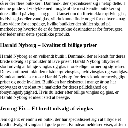
så er der flere butikker i Danmark, der specialiserer sig i netop dette. I
denne guide vil vi dykke ned i nogle af de mest kendte butikker og
deres tilbud på vinglas og glas. Uanset om du foretrækker rødvinsglas,
hvidvinsglas eller vandglas, vil du kunne finde noget for enhver smag.
Læs videre for at opdage, hvilke butikker der skiller sig ud på
markedet og hvorfor de er de foretrukne destinationer for forbrugere,
der leder efter dette specifikke produkt.
Harald Nyborg – Kvalitet til billige priser
Harald Nyborg er en velkendt butik i Danmark, der er kendt for deres
brede udvalg af produkter til lave priser. Harald Nyborg tilbyder et
stort udvalg af billige vinglas og glas i forskellige former og størrelser.
Deres sortiment inkluderer både rødvinsglas, hvidvinsglas og vandglas.
Kundeanmeldelser roser Harald Nyborg for deres konkurrencedygtige
priser og gode kvalitet. Butikken har eksisteret i mange år og har
opbygget et værdsat ry i markedet for deres pålidelighed og
forsyningsdygtighed. Hvis du leder efter billige vinglas og glas, er
Harald Nyborg et ideelt sted at besøge.
Jem og Fix – Et bredt udvalg af vinglas
Jem og Fix er endnu en butik, der har specialiseret sig i at tilbyde et
bredt udvalg af vinglas til gode priser. Kundeanmeldelser viser, at Jem