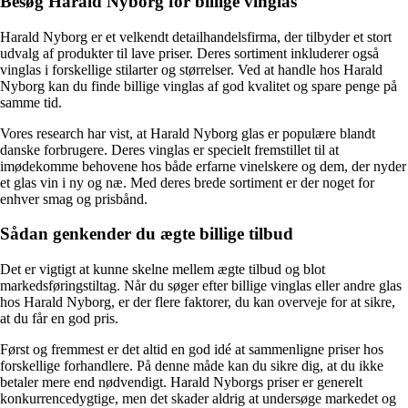
Besøg Harald Nyborg for billige vinglas
Harald Nyborg er et velkendt detailhandelsfirma, der tilbyder et stort
udvalg af produkter til lave priser. Deres sortiment inkluderer også
vinglas i forskellige stilarter og størrelser. Ved at handle hos Harald
Nyborg kan du finde billige vinglas af god kvalitet og spare penge på
samme tid.
Vores research har vist, at Harald Nyborg glas er populære blandt
danske forbrugere. Deres vinglas er specielt fremstillet til at
imødekomme behovene hos både erfarne vinelskere og dem, der nyder
et glas vin i ny og næ. Med deres brede sortiment er der noget for
enhver smag og prisbånd.
Sådan genkender du ægte billige tilbud
Det er vigtigt at kunne skelne mellem ægte tilbud og blot
markedsføringstiltag. Når du søger efter billige vinglas eller andre glas
hos Harald Nyborg, er der flere faktorer, du kan overveje for at sikre,
at du får en god pris.
Først og fremmest er det altid en god idé at sammenligne priser hos
forskellige forhandlere. På denne måde kan du sikre dig, at du ikke
betaler mere end nødvendigt. Harald Nyborgs priser er generelt
konkurrencedygtige, men det skader aldrig at undersøge markedet og