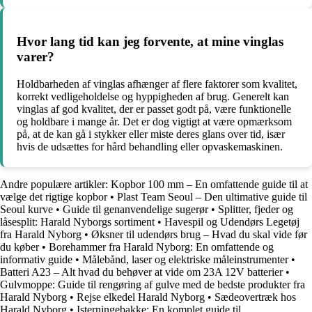
Hvor lang tid kan jeg forvente, at mine vinglas
varer?
Holdbarheden af ​​vinglas afhænger af flere faktorer som kvalitet,
korrekt vedligeholdelse og hyppigheden af ​​brug. Generelt kan
vinglas af god kvalitet, der er passet godt på, være funktionelle
og holdbare i mange år. Det er dog vigtigt at være opmærksom
på, at de kan gå i stykker eller miste deres glans over tid, især
hvis de udsættes for hård behandling eller opvaskemaskinen.
Andre populære artikler:
Kopbor 100 mm – En omfattende guide til at
vælge det rigtige kopbor
•
Plast Team Seoul – Den ultimative guide til
Seoul kurve
•
Guide til genanvendelige sugerør
•
Splitter, fjeder og
låsesplit: Harald Nyborgs sortiment
•
Havespil og Udendørs Legetøj
fra Harald Nyborg
•
Øksner til udendørs brug – Hvad du skal vide før
du køber
•
Borehammer fra Harald Nyborg: En omfattende og
informativ guide
•
Målebånd, laser og elektriske måleinstrumenter
•
Batteri A23 – Alt hvad du behøver at vide om 23A 12V batterier
•
Gulvmoppe: Guide til rengøring af gulve med de bedste produkter fra
Harald Nyborg
•
Rejse elkedel Harald Nyborg
•
Sædeovertræk hos
Harald Nyborg
•
Isterningebakke: En komplet guide til