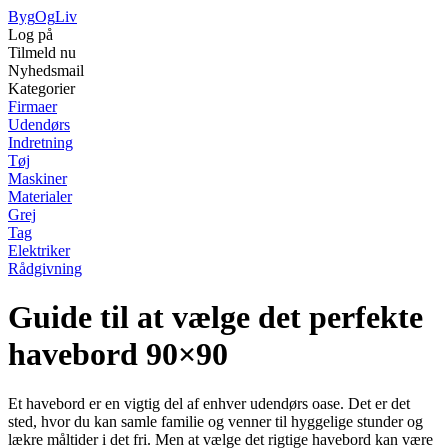
Byg
Og
Liv
Log på
Tilmeld nu
Nyhedsmail
Kategorier
Firmaer
Udendørs
Indretning
Tøj
Maskiner
Materialer
Grej
Tag
Elektriker
Rådgivning
Guide til at vælge det perfekte
havebord 90×90
Et havebord er en vigtig del af enhver udendørs oase. Det er det
sted, hvor du kan samle familie og venner til hyggelige stunder og
lækre måltider i det fri. Men at vælge det rigtige havebord kan være