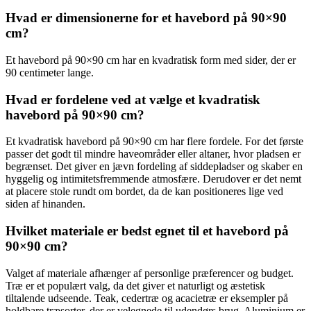
Hvad er dimensionerne for et havebord på 90×90
cm?
Et havebord på 90×90 cm har en kvadratisk form med sider, der er
90 centimeter lange.
Hvad er fordelene ved at vælge et kvadratisk
havebord på 90×90 cm?
Et kvadratisk havebord på 90×90 cm har flere fordele. For det første
passer det godt til mindre haveområder eller altaner, hvor pladsen er
begrænset. Det giver en jævn fordeling af siddepladser og skaber en
hyggelig og intimitetsfremmende atmosfære. Derudover er det nemt
at placere stole rundt om bordet, da de kan positioneres lige ved
siden af hinanden.
Hvilket materiale er bedst egnet til et havebord på
90×90 cm?
Valget af materiale afhænger af personlige præferencer og budget.
Træ er et populært valg, da det giver et naturligt og æstetisk
tiltalende udseende. Teak, cedertræ og acacietræ er eksempler på
holdbare træsorter, der er velegnede til udendørs brug. Aluminium er