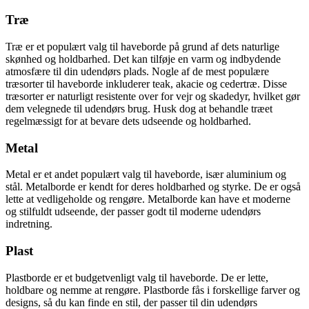
Træ
Træ er et populært valg til haveborde på grund af dets naturlige
skønhed og holdbarhed. Det kan tilføje en varm og indbydende
atmosfære til din udendørs plads. Nogle af de mest populære
træsorter til haveborde inkluderer teak, akacie og cedertræ. Disse
træsorter er naturligt resistente over for vejr og skadedyr, hvilket gør
dem velegnede til udendørs brug. Husk dog at behandle træet
regelmæssigt for at bevare dets udseende og holdbarhed.
Metal
Metal er et andet populært valg til haveborde, især aluminium og
stål. Metalborde er kendt for deres holdbarhed og styrke. De er også
lette at vedligeholde og rengøre. Metalborde kan have et moderne
og stilfuldt udseende, der passer godt til moderne udendørs
indretning.
Plast
Plastborde er et budgetvenligt valg til haveborde. De er lette,
holdbare og nemme at rengøre. Plastborde fås i forskellige farver og
designs, så du kan finde en stil, der passer til din udendørs