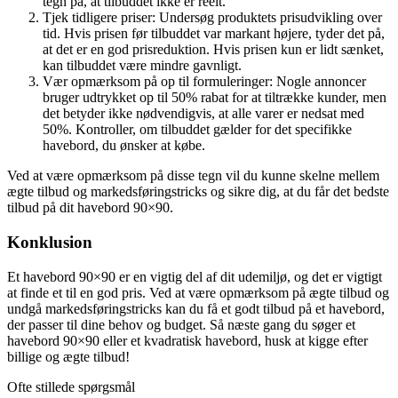
tegn på, at tilbuddet ikke er reelt.
Tjek tidligere priser: Undersøg produktets prisudvikling over
tid. Hvis prisen før tilbuddet var markant højere, tyder det på,
at det er en god prisreduktion. Hvis prisen kun er lidt sænket,
kan tilbuddet være mindre gavnligt.
Vær opmærksom på op til formuleringer: Nogle annoncer
bruger udtrykket op til 50% rabat for at tiltrække kunder, men
det betyder ikke nødvendigvis, at alle varer er nedsat med
50%. Kontroller, om tilbuddet gælder for det specifikke
havebord, du ønsker at købe.
Ved at være opmærksom på disse tegn vil du kunne skelne mellem
ægte tilbud og markedsføringstricks og sikre dig, at du får det bedste
tilbud på dit havebord 90×90.
Konklusion
Et havebord 90×90 er en vigtig del af dit udemiljø, og det er vigtigt
at finde et til en god pris. Ved at være opmærksom på ægte tilbud og
undgå markedsføringstricks kan du få et godt tilbud på et havebord,
der passer til dine behov og budget. Så næste gang du søger et
havebord 90×90 eller et kvadratisk havebord, husk at kigge efter
billige og ægte tilbud!
Ofte stillede spørgsmål