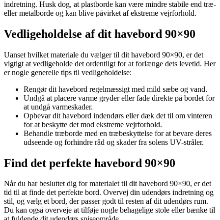
indretning. Husk dog, at plastborde kan være mindre stabile end træ-
eller metalborde og kan blive påvirket af ekstreme vejrforhold.
Vedligeholdelse af dit havebord 90×90
Uanset hvilket materiale du vælger til dit havebord 90×90, er det
vigtigt at vedligeholde det ordentligt for at forlænge dets levetid. Her
er nogle generelle tips til vedligeholdelse:
Rengør dit havebord regelmæssigt med mild sæbe og vand.
Undgå at placere varme gryder eller fade direkte på bordet for
at undgå varmeskader.
Opbevar dit havebord indendørs eller dæk det til om vinteren
for at beskytte det mod ekstreme vejrforhold.
Behandle træborde med en træbeskyttelse for at bevare deres
udseende og forhindre råd og skader fra solens UV-stråler.
Find det perfekte havebord 90×90
Når du har besluttet dig for materialet til dit havebord 90×90, er det
tid til at finde det perfekte bord. Overvej din udendørs indretning og
stil, og vælg et bord, der passer godt til resten af ​​dit udendørs rum.
Du kan også overveje at tilføje nogle behagelige stole eller bænke til
at fuldende dit udendørs spiseområde.