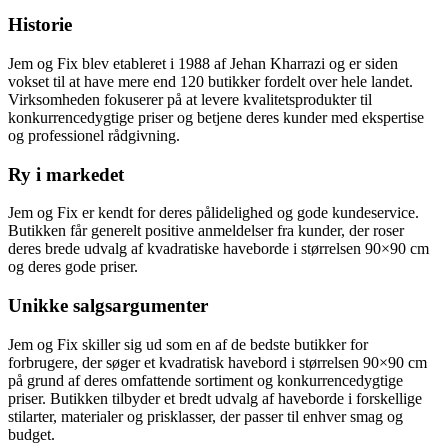
Historie
Jem og Fix blev etableret i 1988 af Jehan Kharrazi og er siden
vokset til at have mere end 120 butikker fordelt over hele landet.
Virksomheden fokuserer på at levere kvalitetsprodukter til
konkurrencedygtige priser og betjene deres kunder med ekspertise
og professionel rådgivning.
Ry i markedet
Jem og Fix er kendt for deres pålidelighed og gode kundeservice.
Butikken får generelt positive anmeldelser fra kunder, der roser
deres brede udvalg af kvadratiske haveborde i størrelsen 90×90 cm
og deres gode priser.
Unikke salgsargumenter
Jem og Fix skiller sig ud som en af de bedste butikker for
forbrugere, der søger et kvadratisk havebord i størrelsen 90×90 cm
på grund af deres omfattende sortiment og konkurrencedygtige
priser. Butikken tilbyder et bredt udvalg af haveborde i forskellige
stilarter, materialer og prisklasser, der passer til enhver smag og
budget.