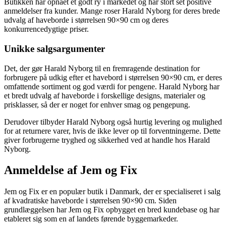
Butikken har opnået et godt ry i markedet og har stort set positive
anmeldelser fra kunder. Mange roser Harald Nyborg for deres brede
udvalg af haveborde i størrelsen 90×90 cm og deres
konkurrencedygtige priser.
Unikke salgsargumenter
Det, der gør Harald Nyborg til en fremragende destination for
forbrugere på udkig efter et havebord i størrelsen 90×90 cm, er deres
omfattende sortiment og god værdi for pengene. Harald Nyborg har
et bredt udvalg af haveborde i forskellige designs, materialer og
prisklasser, så der er noget for enhver smag og pengepung.
Derudover tilbyder Harald Nyborg også hurtig levering og mulighed
for at returnere varer, hvis de ikke lever op til forventningerne. Dette
giver forbrugerne tryghed og sikkerhed ved at handle hos Harald
Nyborg.
Anmeldelse af Jem og Fix
Jem og Fix er en populær butik i Danmark, der er specialiseret i salg
af kvadratiske haveborde i størrelsen 90×90 cm. Siden
grundlæggelsen har Jem og Fix opbygget en bred kundebase og har
etableret sig som en af landets førende byggemarkeder.