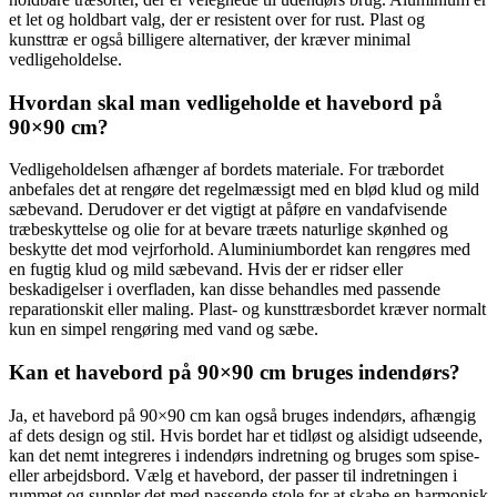
et let og holdbart valg, der er resistent over for rust. Plast og
kunsttræ er også billigere alternativer, der kræver minimal
vedligeholdelse.
Hvordan skal man vedligeholde et havebord på
90×90 cm?
Vedligeholdelsen afhænger af bordets materiale. For træbordet
anbefales det at rengøre det regelmæssigt med en blød klud og mild
sæbevand. Derudover er det vigtigt at påføre en vandafvisende
træbeskyttelse og olie for at bevare træets naturlige skønhed og
beskytte det mod vejrforhold. Aluminiumbordet kan rengøres med
en fugtig klud og mild sæbevand. Hvis der er ridser eller
beskadigelser i overfladen, kan disse behandles med passende
reparationskit eller maling. Plast- og kunsttræsbordet kræver normalt
kun en simpel rengøring med vand og sæbe.
Kan et havebord på 90×90 cm bruges indendørs?
Ja, et havebord på 90×90 cm kan også bruges indendørs, afhængig
af dets design og stil. Hvis bordet har et tidløst og alsidigt udseende,
kan det nemt integreres i indendørs indretning og bruges som spise-
eller arbejdsbord. Vælg et havebord, der passer til indretningen i
rummet og suppler det med passende stole for at skabe en harmonisk