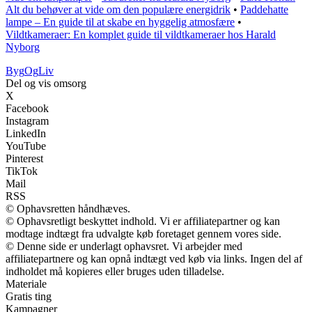
Alt du behøver at vide om den populære energidrik
•
Paddehatte
lampe – En guide til at skabe en hyggelig atmosfære
•
Vildtkameraer: En komplet guide til vildtkameraer hos Harald
Nyborg
Byg
Og
Liv
Del og vis omsorg
X
Facebook
Instagram
LinkedIn
YouTube
Pinterest
TikTok
Mail
RSS
© Ophavsretten håndhæves.
© Ophavsretligt beskyttet indhold. Vi er affiliatepartner og kan
modtage indtægt fra udvalgte køb foretaget gennem vores side.
© Denne side er underlagt ophavsret. Vi arbejder med
affiliatepartnere og kan opnå indtægt ved køb via links. Ingen del af
indholdet må kopieres eller bruges uden tilladelse.
Materiale
Gratis ting
Kampagner