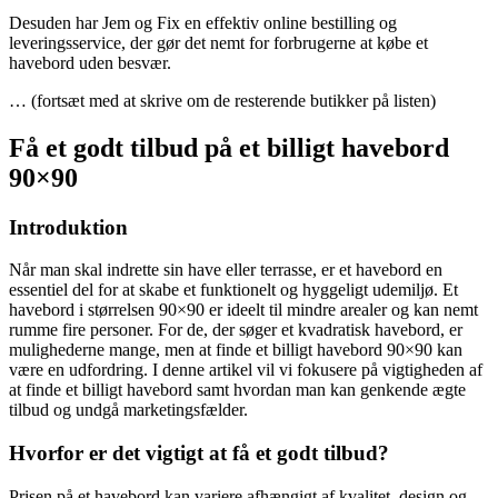
Desuden har Jem og Fix en effektiv online bestilling og
leveringsservice, der gør det nemt for forbrugerne at købe et
havebord uden besvær.
… (fortsæt med at skrive om de resterende butikker på listen)
Få et godt tilbud på et billigt havebord
90×90
Introduktion
Når man skal indrette sin have eller terrasse, er et havebord en
essentiel del for at skabe et funktionelt og hyggeligt udemiljø. Et
havebord i størrelsen 90×90 er ideelt til mindre arealer og kan nemt
rumme fire personer. For de, der søger et kvadratisk havebord, er
mulighederne mange, men at finde et billigt havebord 90×90 kan
være en udfordring. I denne artikel vil vi fokusere på vigtigheden af
at finde et billigt havebord samt hvordan man kan genkende ægte
tilbud og undgå marketingsfælder.
Hvorfor er det vigtigt at få et godt tilbud?
Prisen på et havebord kan variere afhængigt af kvalitet, design og