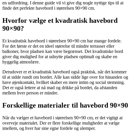
en udfordring. I denne guide vil vi give dig nogle nyttige tips til at
finde det perfekte havebord i størrelsen 90×90 cm.
Hvorfor vælge et kvadratisk havebord
90×90?
Et kvadratisk havebord i størrelsen 90×90 cm har mange fordele.
For det første er det en ideel størrelse til mindre terrasser eller
balkoner, hvor pladsen kan være begrænset. Det kvadratiske bord
giver dig mulighed for at udnytte pladsen optimalt og skabe en
hyggelig atmosfære.
Derudover er et kvadratisk havebord også praktisk, når det kommer
til at sidde rundt om bordet. Alle kan sidde lige over for hinanden og
have øjenkontakt, hvilket skaber en mere intim og social stemning.
Det er også lettere at nå mad og drikke på bordet, da afstanden
mellem hver person er mindre.
Forskellige materialer til havebord 90×90
Når du vælger et havebord i størrelsen 90×90 cm, er det vigtigt at
overveje materialet. Der er flere forskellige muligheder at vælge
imellem, og hver har sine egne fordele og ulemper.