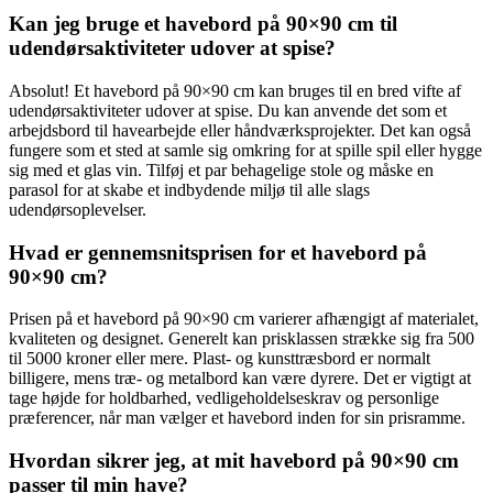
Kan jeg bruge et havebord på 90×90 cm til
udendørsaktiviteter udover at spise?
Absolut! Et havebord på 90×90 cm kan bruges til en bred vifte af
udendørsaktiviteter udover at spise. Du kan anvende det som et
arbejdsbord til havearbejde eller håndværksprojekter. Det kan også
fungere som et sted at samle sig omkring for at spille spil eller hygge
sig med et glas vin. Tilføj et par behagelige stole og måske en
parasol for at skabe et indbydende miljø til alle slags
udendørsoplevelser.
Hvad er gennemsnitsprisen for et havebord på
90×90 cm?
Prisen på et havebord på 90×90 cm varierer afhængigt af materialet,
kvaliteten og designet. Generelt kan prisklassen strække sig fra 500
til 5000 kroner eller mere. Plast- og kunsttræsbord er normalt
billigere, mens træ- og metalbord kan være dyrere. Det er vigtigt at
tage højde for holdbarhed, vedligeholdelseskrav og personlige
præferencer, når man vælger et havebord inden for sin prisramme.
Hvordan sikrer jeg, at mit havebord på 90×90 cm
passer til min have?