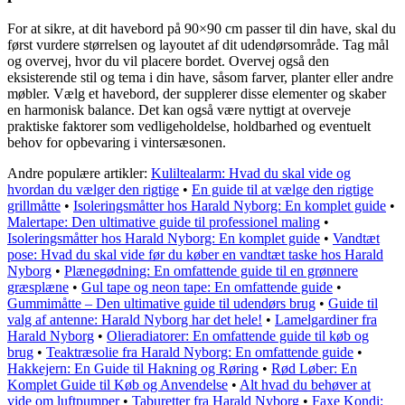
For at sikre, at dit havebord på 90×90 cm passer til din have, skal du
først vurdere størrelsen og layoutet af dit udendørsområde. Tag mål
og overvej, hvor du vil placere bordet. Overvej også den
eksisterende stil og tema i din have, såsom farver, planter eller andre
møbler. Vælg et havebord, der supplerer disse elementer og skaber
en harmonisk balance. Det kan også være nyttigt at overveje
praktiske faktorer som vedligeholdelse, holdbarhed og eventuelt
behov for opbevaring i vintersæsonen.
Andre populære artikler:
Kuliltealarm: Hvad du skal vide og
hvordan du vælger den rigtige
•
En guide til at vælge den rigtige
grillmåtte
•
Isoleringsmåtter hos Harald Nyborg: En komplet guide
•
Malertape: Den ultimative guide til professionel maling
•
Isoleringsmåtter hos Harald Nyborg: En komplet guide
•
Vandtæt
pose: Hvad du skal vide før du køber en vandtæt taske hos Harald
Nyborg
•
Plænegødning: En omfattende guide til en grønnere
græsplæne
•
Gul tape og neon tape: En omfattende guide
•
Gummimåtte – Den ultimative guide til udendørs brug
•
Guide til
valg af antenne: Harald Nyborg har det hele!
•
Lamelgardiner fra
Harald Nyborg
•
Olieradiatorer: En omfattende guide til køb og
brug
•
Teaktræsolie fra Harald Nyborg: En omfattende guide
•
Hakkejern: En Guide til Hakning og Røring
•
Rød Løber: En
Komplet Guide til Køb og Anvendelse
•
Alt hvad du behøver at
vide om luftpumper
•
Taburetter fra Harald Nyborg
•
Faxe Kondi: