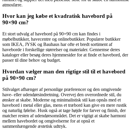
atmosfære.
Hvor kan jeg købe et kvadratisk havebord på
90×90 cm?
Et stort udvalg af havebord på 90×90 cm kan findes i
møbelbutikker, havecentre og onlinebutikker. Populære butikker
som IKEA, JYSK og Bauhaus har ofte et bredt sortiment af
haveborde i forskellige størrelser og materialer. Gennemse deres
kataloger eller besøg deres hjemmesider for at finde et havebord, der
passer til dine behov og budget.
Hvordan vælger man den rigtige stil til et havebord
på 90×90 cm?
Stilvalget afhænger af personlige præferencer og den omgivende
have- eller udendørsindretning. Overvej den overordnede stil, du
ønsker at skabe. Moderne og minimalistisk stil kan opnås med et
havebord i metal eller glas, mens et træbord kan give en mere rustik
og naturlig følelse. Husk også at tage højde for farver og finish, der
matcher resten af udendørsområdet. Det er vigtigt at skabe harmoni
mellem havebordet og omgivelserne for at opnå et
sammenhængende æstetisk udtryk.