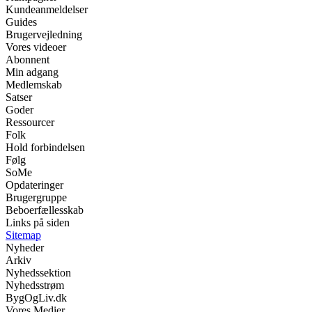
Kundeanmeldelser
Guides
Brugervejledning
Vores videoer
Abonnent
Min adgang
Medlemskab
Satser
Goder
Ressourcer
Folk
Hold forbindelsen
Følg
SoMe
Opdateringer
Brugergruppe
Beboerfællesskab
Links på siden
Sitemap
Nyheder
Arkiv
Nyhedssektion
Nyhedsstrøm
BygOgLiv.dk
Vores Medier