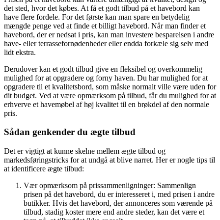
det sted, hvor det købes. At få et godt tilbud på et havebord kan
have flere fordele. For det første kan man spare en betydelig
mængde penge ved at finde et billigt havebord. Når man finder et
havebord, der er nedsat i pris, kan man investere besparelsen i andre
have- eller terrassefornødenheder eller endda forkæle sig selv med
lidt ekstra.
Derudover kan et godt tilbud give en fleksibel og overkommelig
mulighed for at opgradere og forny haven. Du har mulighed for at
opgradere til et kvalitetsbord, som måske normalt ville være uden for
dit budget. Ved at være opmærksom på tilbud, får du mulighed for at
erhverve et havemøbel af høj kvalitet til en brøkdel af den normale
pris.
Sådan genkender du ægte tilbud
Det er vigtigt at kunne skelne mellem ægte tilbud og
markedsføringstricks for at undgå at blive narret. Her er nogle tips til
at identificere ægte tilbud:
Vær opmærksom på prissammenligninger: Sammenlign
prisen på det havebord, du er interesseret i, med prisen i andre
butikker. Hvis det havebord, der annonceres som værende på
tilbud, stadig koster mere end andre steder, kan det være et