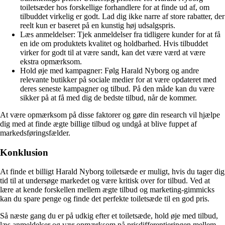
toiletsæder hos forskellige forhandlere for at finde ud af, om
tilbuddet virkelig er godt. Lad dig ikke narre af store rabatter, der
reelt kun er baseret på en kunstig høj udsalgspris.
Læs anmeldelser: Tjek anmeldelser fra tidligere kunder for at få
en ide om produktets kvalitet og holdbarhed. Hvis tilbuddet
virker for godt til at være sandt, kan det være værd at være
ekstra opmærksom.
Hold øje med kampagner: Følg Harald Nyborg og andre
relevante butikker på sociale medier for at være opdateret med
deres seneste kampagner og tilbud. På den måde kan du være
sikker på at få med dig de bedste tilbud, når de kommer.
At være opmærksom på disse faktorer og gøre din research vil hjælpe
dig med at finde ægte billige tilbud og undgå at blive fuppet af
markedsføringsfælder.
Konklusion
At finde et billigt Harald Nyborg toiletsæde er muligt, hvis du tager dig
tid til at undersøge markedet og være kritisk over for tilbud. Ved at
lære at kende forskellen mellem ægte tilbud og marketing-gimmicks
kan du spare penge og finde det perfekte toiletsæde til en god pris.
Så næste gang du er på udkig efter et toiletsæde, hold øje med tilbud,
læs anmeldelser og vær opmærksom på prisdifferentieringen mellem