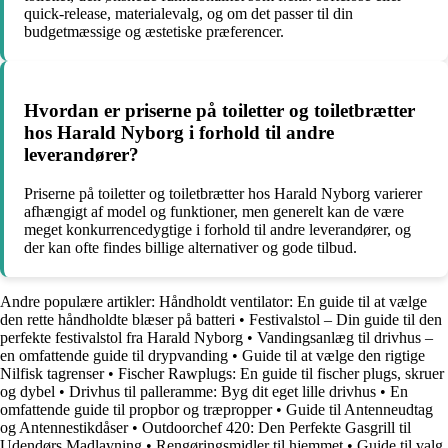
quick-release, materialevalg, og om det passer til din
budgetmæssige og æstetiske præferencer.
Hvordan er priserne på toiletter og toiletbrætter
hos Harald Nyborg i forhold til andre
leverandører?
Priserne på toiletter og toiletbrætter hos Harald Nyborg varierer
afhængigt af model og funktioner, men generelt kan de være
meget konkurrencedygtige i forhold til andre leverandører, og
der kan ofte findes billige alternativer og gode tilbud.
Andre populære artikler:
Håndholdt ventilator: En guide til at vælge
den rette håndholdte blæser på batteri
•
Festivalstol – Din guide til den
perfekte festivalstol fra Harald Nyborg
•
Vandingsanlæg til drivhus –
en omfattende guide til drypvanding
•
Guide til at vælge den rigtige
Nilfisk tagrenser
•
Fischer Rawplugs: En guide til fischer plugs, skruer
og dybel
•
Drivhus til palleramme: Byg dit eget lille drivhus
•
En
omfattende guide til propbor og træpropper
•
Guide til Antenneudtag
og Antennestikdåser
•
Outdoorchef 420: Den Perfekte Gasgrill til
Udendørs Madlavning
•
Rengøringsmidler til hjemmet
•
Guide til valg