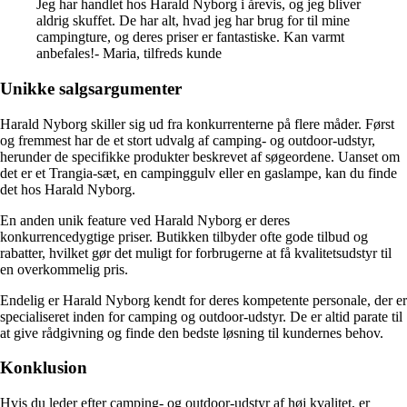
Jeg har handlet hos Harald Nyborg i årevis, og jeg bliver
aldrig skuffet. De har alt, hvad jeg har brug for til mine
campingture, og deres priser er fantastiske. Kan varmt
anbefales!- Maria, tilfreds kunde
Unikke salgsargumenter
Harald Nyborg skiller sig ud fra konkurrenterne på flere måder. Først
og fremmest har de et stort udvalg af camping- og outdoor-udstyr,
herunder de specifikke produkter beskrevet af søgeordene. Uanset om
det er et Trangia-sæt, en campinggulv eller en gaslampe, kan du finde
det hos Harald Nyborg.
En anden unik feature ved Harald Nyborg er deres
konkurrencedygtige priser. Butikken tilbyder ofte gode tilbud og
rabatter, hvilket gør det muligt for forbrugerne at få kvalitetsudstyr til
en overkommelig pris.
Endelig er Harald Nyborg kendt for deres kompetente personale, der er
specialiseret inden for camping og outdoor-udstyr. De er altid parate til
at give rådgivning og finde den bedste løsning til kundernes behov.
Konklusion
Hvis du leder efter camping- og outdoor-udstyr af høj kvalitet, er