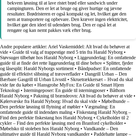
bekvem løsning til at lave ristet brød eller sandwich under
campingturen. Den er let at bruge og giver hurtige og jævne
resultater. Brødristeren er også kompakt og let, hvilket gør den
nem at transportere og opbevare. Den kræver ingen elektricitet,
hvilket gør den ideel til udendørs brug. Den er også let at
rengøre og kan nemt pakkes væk efter brug.
Andre populære artikler:
Ariel Vaskemiddel: Alt hvad du behøver at
vide
•
Guide til valg af trappestige med 5 trin fra Harald Nyborg
•
Støvsuger tilbehør hos Harald Nyborg
•
Liggeunderlag: En omfattende
guide til at finde det rette liggeunderlag til dine behov
•
Splitter, fjeder
og låsesplit: Harald Nyborgs sortiment
•
Båndpudser: En omfattende
guide til effektivt slibning af træoverflader
•
Dangrill Urban – Den
Bærbare Gasgrill til Urban Livsstil
•
Skruetrækkersæt – Hvad du skal
vide før du køber
•
Hansgrohe MyFox: En Guide til Smart Hjem
Teknologi
•
Isterningeposer: En guide til isterningposer
•
Båthorn
Harald Nyborg
•
Pakning til brændeovn: Alt hvad du behøver at vide
•
Kølervæske fra Harald Nyborg: Hvad du skal vide
•
Møbelhunde –
Den perfekte løsning til flytning af møbler
•
Vægmaling: En
omfattende guide til indendørs maling
•
Fiskestang Harald Nyborg –
Find den perfekte fiskestang hos Harald Nyborg
•
Cykelholder til 2
cykler – Find den perfekte løsning med en Branford cykelholder
•
Møbelsko til stoleben hos Harald Nyborg
•
Vandkande – Den
ultimative guide til Harald Nyborg vandkander
•
Paddehatte lampe –