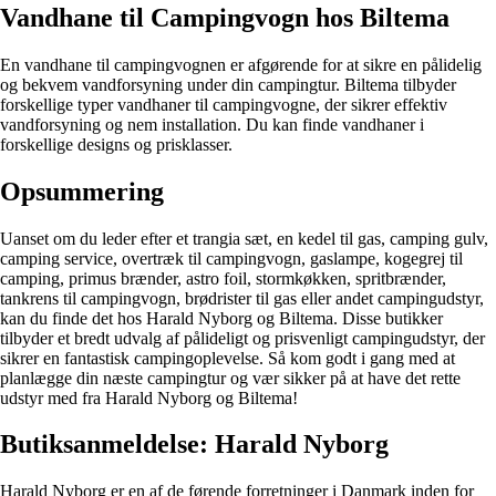
Vandhane til Campingvogn hos Biltema
En vandhane til campingvognen er afgørende for at sikre en pålidelig
og bekvem vandforsyning under din campingtur. Biltema tilbyder
forskellige typer vandhaner til campingvogne, der sikrer effektiv
vandforsyning og nem installation. Du kan finde vandhaner i
forskellige designs og prisklasser.
Opsummering
Uanset om du leder efter et trangia sæt, en kedel til gas, camping gulv,
camping service, overtræk til campingvogn, gaslampe, kogegrej til
camping, primus brænder, astro foil, stormkøkken, spritbrænder,
tankrens til campingvogn, brødrister til gas eller andet campingudstyr,
kan du finde det hos Harald Nyborg og Biltema. Disse butikker
tilbyder et bredt udvalg af pålideligt og prisvenligt campingudstyr, der
sikrer en fantastisk campingoplevelse. Så kom godt i gang med at
planlægge din næste campingtur og vær sikker på at have det rette
udstyr med fra Harald Nyborg og Biltema!
Butiksanmeldelse: Harald Nyborg
Harald Nyborg er en af de førende forretninger i Danmark inden for