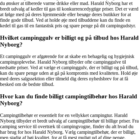
du ønsker at tilberede varme drikke eller mad. Harald Nyborg har et
bredt udvalg af kedler til gas til konkurrencedygtige priser. Det er værd
at følge med på deres hjemmeside eller besøge deres butikker for at
finde gode tilbud. Ved at holde øje med tilbuddene kan du finde en
kedel til gas til en fantastisk pris og spare penge på dit campingudstyr.
Hvilket campinggulv er billigt og på tilbud hos Harald
Nyborg?
Et campinggulv er afgørende for at skabe en behagelig og hygiejnisk
campingoplevelse. Harald Nyborg tilbyder ofte campinggulve til
nedsatte priser. Ved at vælge et campinggulv, der er billigt og på tilbud,
kan du spare penge uden at gå på kompromis med kvaliteten. Hold øje
med deres salgssektion eller tilmeld dig deres nyhedsbrev for at få
besked om de bedste tilbud.
Hvor kan du finde billigt campingtilbehør hos Harald
Nyborg?
Campingtilbehør er essentielt for en vellykket campingtur. Harald
Nyborg tilbyder et bredt udvalg af campingtilbehør til billige priser. Fra
camping service til overtræk til campingvogne, finder du alt hvad du
har brug for hos Harald Nyborg. Vælg campingtilbehør, der er billigt,
men stadig af høj kvalitet, for at få mest muligt ud af dine penge.