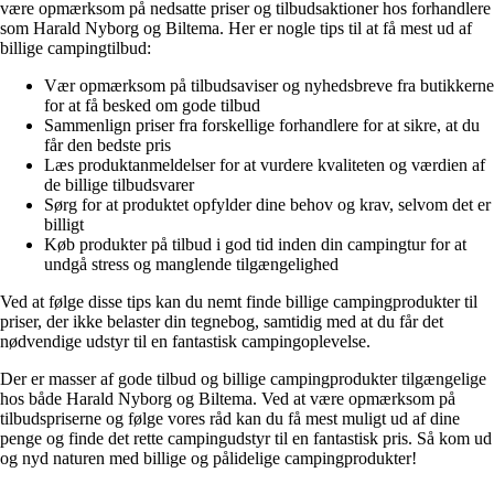
være opmærksom på nedsatte priser og tilbudsaktioner hos forhandlere
som Harald Nyborg og Biltema. Her er nogle tips til at få mest ud af
billige campingtilbud:
Vær opmærksom på tilbudsaviser og nyhedsbreve fra butikkerne
for at få besked om gode tilbud
Sammenlign priser fra forskellige forhandlere for at sikre, at du
får den bedste pris
Læs produktanmeldelser for at vurdere kvaliteten og værdien af
de billige tilbudsvarer
Sørg for at produktet opfylder dine behov og krav, selvom det er
billigt
Køb produkter på tilbud i god tid inden din campingtur for at
undgå stress og manglende tilgængelighed
Ved at følge disse tips kan du nemt finde billige campingprodukter til
priser, der ikke belaster din tegnebog, samtidig med at du får det
nødvendige udstyr til en fantastisk campingoplevelse.
Der er masser af gode tilbud og billige campingprodukter tilgængelige
hos både Harald Nyborg og Biltema. Ved at være opmærksom på
tilbudspriserne og følge vores råd kan du få mest muligt ud af dine
penge og finde det rette campingudstyr til en fantastisk pris. Så kom ud
og nyd naturen med billige og pålidelige campingprodukter!