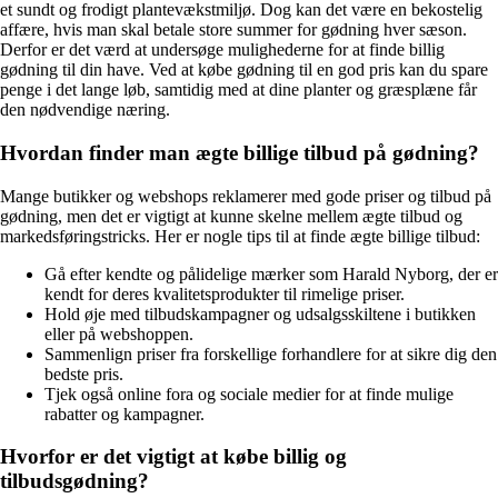
et sundt og frodigt plantevækstmiljø. Dog kan det være en bekostelig
affære, hvis man skal betale store summer for gødning hver sæson.
Derfor er det værd at undersøge mulighederne for at finde billig
gødning til din have. Ved at købe gødning til en god pris kan du spare
penge i det lange løb, samtidig med at dine planter og græsplæne får
den nødvendige næring.
Hvordan finder man ægte billige tilbud på gødning?
Mange butikker og webshops reklamerer med gode priser og tilbud på
gødning, men det er vigtigt at kunne skelne mellem ægte tilbud og
markedsføringstricks. Her er nogle tips til at finde ægte billige tilbud:
Gå efter kendte og pålidelige mærker som Harald Nyborg, der er
kendt for deres kvalitetsprodukter til rimelige priser.
Hold øje med tilbudskampagner og udsalgsskiltene i butikken
eller på webshoppen.
Sammenlign priser fra forskellige forhandlere for at sikre dig den
bedste pris.
Tjek også online fora og sociale medier for at finde mulige
rabatter og kampagner.
Hvorfor er det vigtigt at købe billig og
tilbudsgødning?