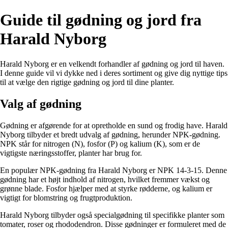
Guide til gødning og jord fra
Harald Nyborg
Harald Nyborg er en velkendt forhandler af gødning og jord til haven.
I denne guide vil vi dykke ned i deres sortiment og give dig nyttige tips
til at vælge den rigtige gødning og jord til dine planter.
Valg af gødning
Gødning er afgørende for at opretholde en sund og frodig have. Harald
Nyborg tilbyder et bredt udvalg af gødning, herunder NPK-gødning.
NPK står for nitrogen (N), fosfor (P) og kalium (K), som er de
vigtigste næringsstoffer, planter har brug for.
En populær NPK-gødning fra Harald Nyborg er NPK 14-3-15. Denne
gødning har et højt indhold af nitrogen, hvilket fremmer vækst og
grønne blade. Fosfor hjælper med at styrke rødderne, og kalium er
vigtigt for blomstring og frugtproduktion.
Harald Nyborg tilbyder også specialgødning til specifikke planter som
tomater, roser og rhododendron. Disse gødninger er formuleret med de