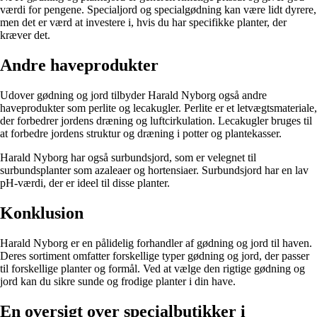
værdi for pengene. Specialjord og specialgødning kan være lidt dyrere,
men det er værd at investere i, hvis du har specifikke planter, der
kræver det.
Andre haveprodukter
Udover gødning og jord tilbyder Harald Nyborg også andre
haveprodukter som perlite og lecakugler. Perlite er et letvægtsmateriale,
der forbedrer jordens dræning og luftcirkulation. Lecakugler bruges til
at forbedre jordens struktur og dræning i potter og plantekasser.
Harald Nyborg har også surbundsjord, som er velegnet til
surbundsplanter som azaleaer og hortensiaer. Surbundsjord har en lav
pH-værdi, der er ideel til disse planter.
Konklusion
Harald Nyborg er en pålidelig forhandler af gødning og jord til haven.
Deres sortiment omfatter forskellige typer gødning og jord, der passer
til forskellige planter og formål. Ved at vælge den rigtige gødning og
jord kan du sikre sunde og frodige planter i din have.
En oversigt over specialbutikker i