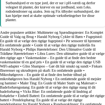
Surbundsjord er en type jord, der er sur i pH-værdi og derfor
velegnet til planter, der kræver en sur jordbund, som f.eks.
rododendroner og azalea. Jem og Fix tilbyder surbundsjord, der
kan hjælpe med at skabe optimale vækstbetingelser for disse
planter.
Andre populære artikler:
Multimeter og Spændingstester: En Komplet
Guide til Valg og Brug
•
Harald Nyborg Cykler til Børn
•
Fugepistol:
En guide til at vælge den rigtige fugepistol
•
Pir sensorer til hjemmet:
En omfattende guide
•
Guide til at vælge den rigtige trailerlås fra
Harald Nyborg
•
Philips Høretelefoner: Den Ultimative Guide til
Trådløse Høretelefoner
•
Libra Lures: Den ultimative guide til at vælge
den rigtige agn
•
Vaskemaskine – En guide til at finde den bedste
vaskemaskine til en god pris
•
En guide til at vælge den rigtige USB
WiFi-adapter
•
Gliss Shampoo – Gør dit hår smukt og sundt
•
Fiskars
fliserenser og ukrudtsjern på skaft: En omfattende guide
•
Mikrobølgeovn – En guide til at finde den bedste tilbud på
mikrobølgeovn hos Harald Nyborg
•
En omfattende guide til mejsler
og hammer
•
Maler Ting: En Guide til Maler Stativ og Malersæt
•
Badeforhængsstang: En guide til at vælge den rigtige stang til dit
badeforhæng
•
Vicks Blue: En omfattende guide til lindring af
forkølelse
•
Einhell Batteri: En omfattende guide til at vælge det rigtige
batteri
•
Pendelophæng: En guide til at vælge det rigtige
pendelophæng fra Harald Nyborg
•
Rundsavsklinger: En omfattende