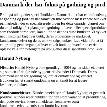
Danmark der har fokus på gødning og jord
Er du på udkig efter specialbutikker i Danmark, der har et bredt udvalg
af gødning og jord? Vi har samlet en liste over de mest kendte butikker
på markedet, der er specialiserede inden for dette område. Uanset om
du er på udkig efter plantejord, gødning til haven eller specialprodukter
som rhododendron jord, kan du finde det hos disse butikker. Vi dykker
ned i historien bag hver butik, deres omdømme på markedet,
kundeanmeldelser og deres unikke salgspunkter. Læs videre for at få
en grundig gennemgang af hver enkelt butik og hvorfor de er det
oplagte valg for forbrugere på udkig efter disse specifikke produkter.
Harald Nyborg
Historie:
Harald Nyborg blev grundlagt i 1904 og har siden etableret
sig som en af de førende byggemarkedskæder i Danmark. Deres
sortiment inden for gødning og jord er omfattende og varieret.
Butikken har et stærkt omdømme og er kendt for at levere
kvalitetsprodukter.
Kundeanmeldelser:
Kundeanmeldelser af Harald Nyborg er generelt
positive. Kunder roser butikken for den store variation af produkter og
den gode service. Flere anmeldelser fremhæver også
konkurrencedygtige priser og hurtig levering.