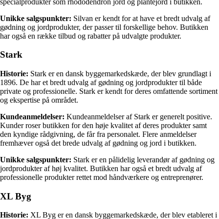
specialprodukter som rhododendron jord og plantejord i butikken.
Unikke salgspunkter:
Silvan er kendt for at have et bredt udvalg af
gødning og jordprodukter, der passer til forskellige behov. Butikken
har også en række tilbud og rabatter på udvalgte produkter.
Stark
Historie:
Stark er en dansk byggemarkedskæde, der blev grundlagt i
1896. De har et bredt udvalg af gødning og jordprodukter til både
private og professionelle. Stark er kendt for deres omfattende sortiment
og ekspertise på området.
Kundeanmeldelser:
Kundeanmeldelser af Stark er generelt positive.
Kunder roser butikken for den høje kvalitet af deres produkter samt
den kyndige rådgivning, de får fra personalet. Flere anmeldelser
fremhæver også det brede udvalg af gødning og jord i butikken.
Unikke salgspunkter:
Stark er en pålidelig leverandør af gødning og
jordprodukter af høj kvalitet. Butikken har også et bredt udvalg af
professionelle produkter rettet mod håndværkere og entreprenører.
XL Byg
Historie:
XL Byg er en dansk byggemarkedskæde, der blev etableret i