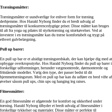
Træningsmåtter:
Træningsmåtter er uundværlige for enhver form for træning
derhjemme. Hos Harald Nyborg finder du et bredt udvalg af
træningsmåtter til konkurrencedygtige priser. Disse måtter kan bruges
til alt fra yoga og pilates til styrketræning og strækøvelser. Ved at
investere i en træningsmåtte kan du træne komfortabelt og trygt på
ethvert gulvbelægning.
Pull up barer:
En pull up bar er et alsidigt træningsredskab, der kan hjælpe dig med at
opbygge overkropsstyrke. Hos Harald Nyborg finder du pull up barer i
forskellige udformninger, herunder vægmonterede, dørmonterede og
fritstående modeller. Vælg den type, der passer bedst til dit
hjemmetræningsrum. Med en pull up bar kan du udføre en bred vifte af
øvelser såsom pull ups, chin ups og hanging leg raises.
Fitnessmåtter:
En god fitnessmåtte er afgørende for komfort og sikkerhed under
træning. Harald Nyborg tilbyder et bredt udvalg af fitnessmåtter i
forskellige tykkelser og materialer. Disse måtter er perfekte til