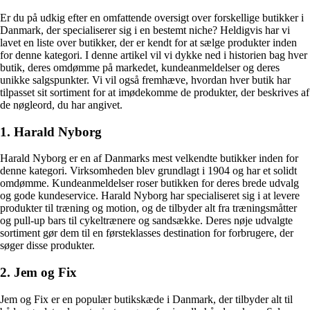
Er du på udkig efter en omfattende oversigt over forskellige butikker i
Danmark, der specialiserer sig i en bestemt niche? Heldigvis har vi
lavet en liste over butikker, der er kendt for at sælge produkter inden
for denne kategori. I denne artikel vil vi dykke ned i historien bag hver
butik, deres omdømme på markedet, kundeanmeldelser og deres
unikke salgspunkter. Vi vil også fremhæve, hvordan hver butik har
tilpasset sit sortiment for at imødekomme de produkter, der beskrives af
de nøgleord, du har angivet.
1. Harald Nyborg
Harald Nyborg er en af Danmarks mest velkendte butikker inden for
denne kategori. Virksomheden blev grundlagt i 1904 og har et solidt
omdømme. Kundeanmeldelser roser butikken for deres brede udvalg
og gode kundeservice. Harald Nyborg har specialiseret sig i at levere
produkter til træning og motion, og de tilbyder alt fra træningsmåtter
og pull-up bars til cykeltrænere og sandsække. Deres nøje udvalgte
sortiment gør dem til en førsteklasses destination for forbrugere, der
søger disse produkter.
2. Jem og Fix
Jem og Fix er en populær butikskæde i Danmark, der tilbyder alt til