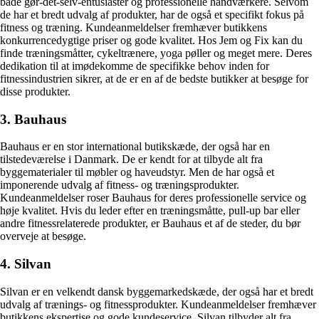
både gør-det-selv-entusiaster og professionelle håndværkere. Selvom
de har et bredt udvalg af produkter, har de også et specifikt fokus på
fitness og træning. Kundeanmeldelser fremhæver butikkens
konkurrencedygtige priser og gode kvalitet. Hos Jem og Fix kan du
finde træningsmåtter, cykeltrænere, yoga pøller og meget mere. Deres
dedikation til at imødekomme de specifikke behov inden for
fitnessindustrien sikrer, at de er en af de bedste butikker at besøge for
disse produkter.
3. Bauhaus
Bauhaus er en stor international butikskæde, der også har en
tilstedeværelse i Danmark. De er kendt for at tilbyde alt fra
byggematerialer til møbler og haveudstyr. Men de har også et
imponerende udvalg af fitness- og træningsprodukter.
Kundeanmeldelser roser Bauhaus for deres professionelle service og
høje kvalitet. Hvis du leder efter en træningsmåtte, pull-up bar eller
andre fitnessrelaterede produkter, er Bauhaus et af de steder, du bør
overveje at besøge.
4. Silvan
Silvan er en velkendt dansk byggemarkedskæde, der også har et bredt
udvalg af trænings- og fitnessprodukter. Kundeanmeldelser fremhæver
butikkens ekspertise og gode kundeservice. Silvan tilbyder alt fra