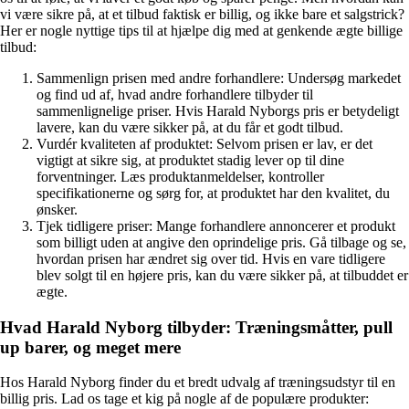
vi være sikre på, at et tilbud faktisk er billig, og ikke bare et salgstrick?
Her er nogle nyttige tips til at hjælpe dig med at genkende ægte billige
tilbud:
Sammenlign prisen med andre forhandlere: Undersøg markedet
og find ud af, hvad andre forhandlere tilbyder til
sammenlignelige priser. Hvis Harald Nyborgs pris er betydeligt
lavere, kan du være sikker på, at du får et godt tilbud.
Vurdér kvaliteten af produktet: Selvom prisen er lav, er det
vigtigt at sikre sig, at produktet stadig lever op til dine
forventninger. Læs produktanmeldelser, kontroller
specifikationerne og sørg for, at produktet har den kvalitet, du
ønsker.
Tjek tidligere priser: Mange forhandlere annoncerer et produkt
som billigt uden at angive den oprindelige pris. Gå tilbage og se,
hvordan prisen har ændret sig over tid. Hvis en vare tidligere
blev solgt til en højere pris, kan du være sikker på, at tilbuddet er
ægte.
Hvad Harald Nyborg tilbyder: Træningsmåtter, pull
up barer, og meget mere
Hos Harald Nyborg finder du et bredt udvalg af træningsudstyr til en
billig pris. Lad os tage et kig på nogle af de populære produkter: