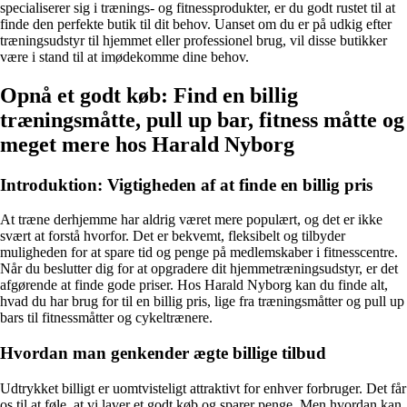
specialiserer sig i trænings- og fitnessprodukter, er du godt rustet til at
finde den perfekte butik til dit behov. Uanset om du er på udkig efter
træningsudstyr til hjemmet eller professionel brug, vil disse butikker
være i stand til at imødekomme dine behov.
Opnå et godt køb: Find en billig
træningsmåtte, pull up bar, fitness måtte og
meget mere hos Harald Nyborg
Introduktion: Vigtigheden af at finde en billig pris
At træne derhjemme har aldrig været mere populært, og det er ikke
svært at forstå hvorfor. Det er bekvemt, fleksibelt og tilbyder
muligheden for at spare tid og penge på medlemskaber i fitnesscentre.
Når du beslutter dig for at opgradere dit hjemmetræningsudstyr, er det
afgørende at finde gode priser. Hos Harald Nyborg kan du finde alt,
hvad du har brug for til en billig pris, lige fra træningsmåtter og pull up
bars til fitnessmåtter og cykeltrænere.
Hvordan man genkender ægte billige tilbud
Udtrykket billigt er uomtvisteligt attraktivt for enhver forbruger. Det får
os til at føle, at vi laver et godt køb og sparer penge. Men hvordan kan