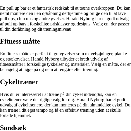
En pull up bar er et fantastisk redskab til at træne overkroppen. Du kan
nemt montere den i en døråbning derhjemme og bruge den til at lave
pull ups, chin ups og andre øvelser. Harald Nyborg har et godt udvalg
af pull up bars i forskellige prisklasser og designs. Vælg en, der passer
til din døråbning og dit træningsniveau.
Fitness måtte
En fitness måtte er perfekt til gulvøvelser som mavebøjninger, planke
og strækøvelser. Harald Nyborg tilbyder et bredt udvalg af
fitnessmåtter i forskellige tykkelser og materialer. Vælg en måtte, der er
behagelig at ligge på og nem at rengøre efter træning.
Cykeltræner
Hvis du er interesseret i at træne på din cykel indendørs, kan en
cykeltræner være det rigtige valg for dig. Harald Nyborg har et godt
udvalg af cykeltrænere, der kan monteres på din almindelige cykel. Du
kan træne i dit eget tempo og få en effektiv træning uden at skulle
forlade hjemmet.
Sandsæk