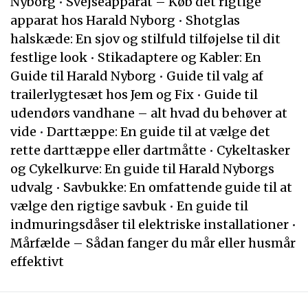
Nyborg
•
Svejseapparat – Køb det rigtige
apparat hos Harald Nyborg
•
Shotglas
halskæde: En sjov og stilfuld tilføjelse til dit
festlige look
•
Stikadaptere og Kabler: En
Guide til Harald Nyborg
•
Guide til valg af
trailerlygtesæt hos Jem og Fix
•
Guide til
udendørs vandhane – alt hvad du behøver at
vide
•
Darttæppe: En guide til at vælge det
rette darttæppe eller dartmåtte
•
Cykeltasker
og Cykelkurve: En guide til Harald Nyborgs
udvalg
•
Savbukke: En omfattende guide til at
vælge den rigtige savbuk
•
En guide til
indmuringsdåser til elektriske installationer
•
Mårfælde – Sådan fanger du mår eller husmår
effektivt