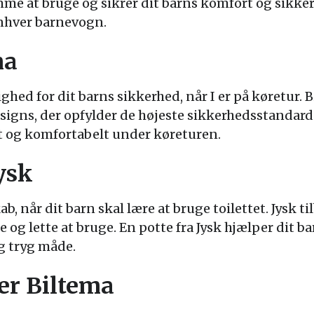
me at bruge og sikrer dit barns komfort og sikke
enhver barnevogn.
ma
hed for dit barns sikkerhed, når I er på køretur. B
esigns, der opfylder de højeste sikkerhedsstandard
ert og komfortabelt under køreturen.
Jysk
ab, når dit barn skal lære at bruge toilettet. Jysk t
e og lette at bruge. En potte fra Jysk hjælper dit b
og tryg måde.
er Biltema