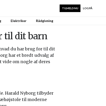
TILMELD NU
LOG PÅ
g
Elektriker
Rådgivning
til dit barn
vad du har brug for til dit
org har et bredt udvalg af
at vide om nogle af deres
de. Harald Nyborg tilbyder
træhøjstole til moderne
org.