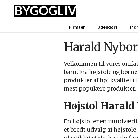
BYG
OG
LIV
Firmaer
Udendørs
Ind
Harald Nyborg:
Velkommen til vores omfatt
barn. Fra højstole og børne
produkter af høj kvalitet t
mest populære produkter.
Højstol Harald
En højstol er en uundværli
et bredt udvalg af højstole
plastikhøjstole, kan du fin