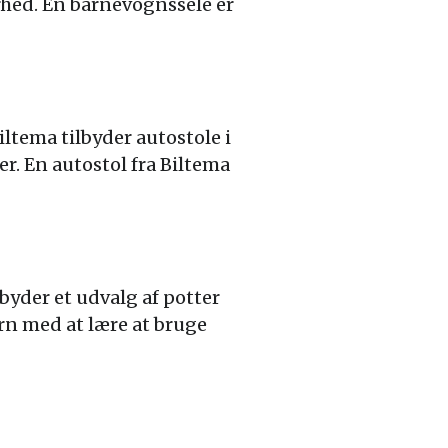
rhed. En barnevognssele er
iltema tilbyder autostole i
er. En autostol fra Biltema
ilbyder et udvalg af potter
arn med at lære at bruge