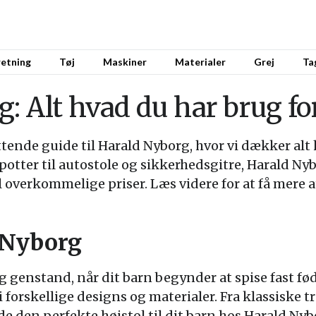
retning
Tøj
Maskiner
Materialer
Grej
Ta
 Alt hvad du har brug for 
ende guide til Harald Nyborg, hvor vi dækker alt h
potter til autostole og sikkerhedsgitre, Harald Nyb
il overkommelige priser. Læs videre for at få mere 
 Nyborg
g genstand, når dit barn begynder at spise fast fø
 i forskellige designs og materialer. Fra klassiske 
de den perfekte højstol til dit barn hos Harald Nyb