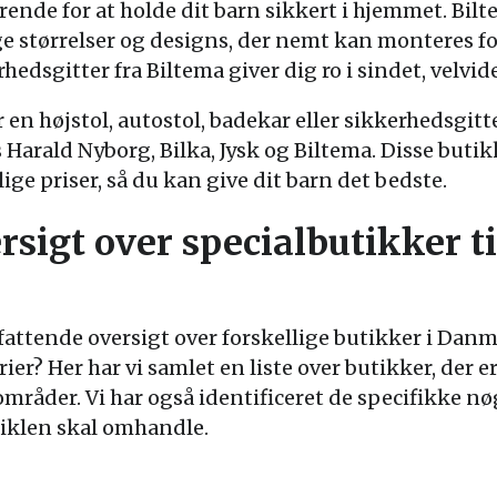
rende for at holde dit barn sikkert i hjemmet. Bilt
ge størrelser og designs, der nemt kan monteres for 
hedsgitter fra Biltema giver dig ro i sindet, velvide
 en højstol, autostol, badekar eller sikkerhedsgitt
os Harald Nyborg, Bilka, Jysk og Biltema. Disse buti
ige priser, så du kan give dit barn det bedste.
sigt over specialbutikker ti
fattende oversigt over forskellige butikker i Danma
er? Her har vi samlet en liste over butikker, der e
mråder. Vi har også identificeret de specifikke nø
tiklen skal omhandle.