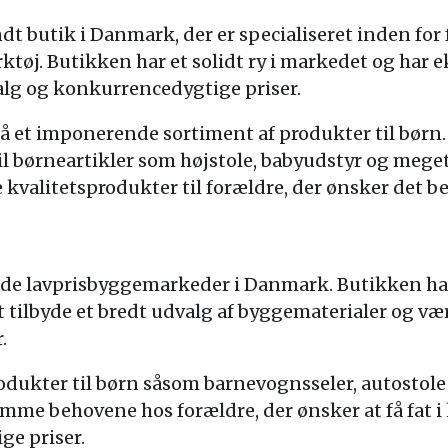
dt butik i Danmark, der er specialiseret inden for
tøj. Butikken har et solidt ry i markedet og har ek
alg og konkurrencedygtige priser.
å et imponerende sortiment af produkter til børn. 
il børneartikler som højstole, babyudstyr og mege
de kvalitetsprodukter til forældre, der ønsker det b
ende lavprisbyggemarkeder i Danmark. Butikken har
 tilbyde et bredt udvalg af byggematerialer og vær
.
rodukter til børn såsom barnevognsseler, autosto
mme behovene hos forældre, der ønsker at få fat i 
ge priser.