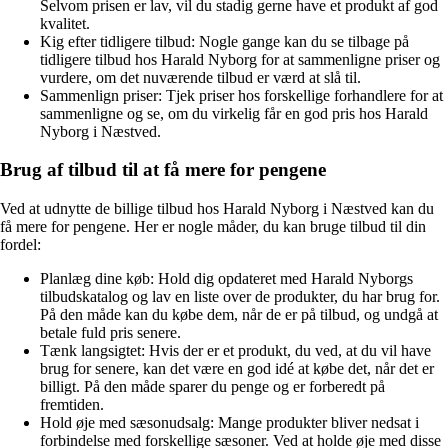
Selvom prisen er lav, vil du stadig gerne have et produkt af god
kvalitet.
Kig efter tidligere tilbud: Nogle gange kan du se tilbage på
tidligere tilbud hos Harald Nyborg for at sammenligne priser og
vurdere, om det nuværende tilbud er værd at slå til.
Sammenlign priser: Tjek priser hos forskellige forhandlere for at
sammenligne og se, om du virkelig får en god pris hos Harald
Nyborg i Næstved.
Brug af tilbud til at få mere for pengene
Ved at udnytte de billige tilbud hos Harald Nyborg i Næstved kan du
få mere for pengene. Her er nogle måder, du kan bruge tilbud til din
fordel:
Planlæg dine køb: Hold dig opdateret med Harald Nyborgs
tilbudskatalog og lav en liste over de produkter, du har brug for.
På den måde kan du købe dem, når de er på tilbud, og undgå at
betale fuld pris senere.
Tænk langsigtet: Hvis der er et produkt, du ved, at du vil have
brug for senere, kan det være en god idé at købe det, når det er
billigt. På den måde sparer du penge og er forberedt på
fremtiden.
Hold øje med sæsonudsalg: Mange produkter bliver nedsat i
forbindelse med forskellige sæsoner. Ved at holde øje med disse