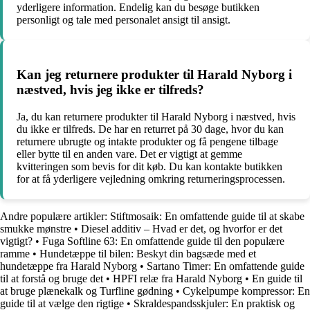
yderligere information. Endelig kan du besøge butikken
personligt og tale med personalet ansigt til ansigt.
Kan jeg returnere produkter til Harald Nyborg i
næstved, hvis jeg ikke er tilfreds?
Ja, du kan returnere produkter til Harald Nyborg i næstved, hvis
du ikke er tilfreds. De har en returret på 30 dage, hvor du kan
returnere ubrugte og intakte produkter og få pengene tilbage
eller bytte til en anden vare. Det er vigtigt at gemme
kvitteringen som bevis for dit køb. Du kan kontakte butikken
for at få yderligere vejledning omkring returneringsprocessen.
Andre populære artikler:
Stiftmosaik: En omfattende guide til at skabe
smukke mønstre
•
Diesel additiv – Hvad er det, og hvorfor er det
vigtigt?
•
Fuga Softline 63: En omfattende guide til den populære
ramme
•
Hundetæppe til bilen: Beskyt din bagsæde med et
hundetæppe fra Harald Nyborg
•
Sartano Timer: En omfattende guide
til at forstå og bruge det
•
HPFI relæ fra Harald Nyborg
•
En guide til
at bruge plænekalk og Turfline gødning
•
Cykelpumpe kompressor: En
guide til at vælge den rigtige
•
Skraldespandsskjuler: En praktisk og