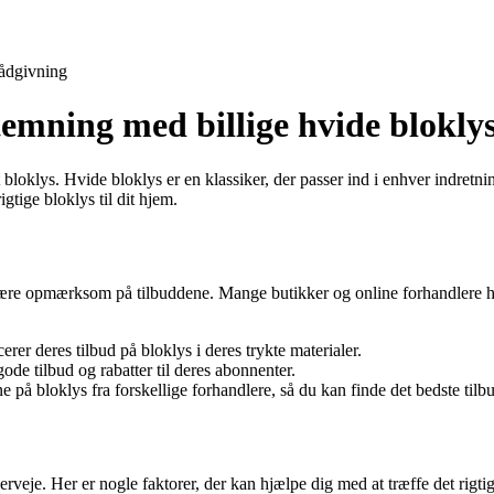
ådgivning
temning med billige hvide blokly
oklys. Hvide bloklys er en klassiker, der passer ind i enhver indretning 
gtige bloklys til dit hjem.
at være opmærksom på tilbuddene. Mange butikker og online forhandlere ha
er deres tilbud på bloklys i deres trykte materialer.
ode tilbud og rabatter til deres abonnenter.
på bloklys fra forskellige forhandlere, så du kan finde det bedste tilb
verveje. Her er nogle faktorer, der kan hjælpe dig med at træffe det rigti