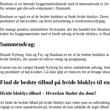
Bauhaus er en førende byggemarkedskæde med et internationalt ry for d
for seriøse gør-det-selv-entusiaster i Danmark.
Bauhaus er også en af de bedste butikker at finde hvide bloklys. Deres l
produkter af høj kvalitet, og deres prissætning er konkurrencedygtig.
De mange positive anmeldelser fra kunder, der har handlet hos Bauhaus,
inden for byggematerialer med et bredt udvalg af hvide bloklys, er Bau
Sammendrag:
Harald Nyborg, Jem og Fix, og Bauhaus er tre af de bedste butikker at 
hvide bloklys, der passer til enhver smag og pengepung.
Uanset om du vælger Harald Nyborg for deres omfattende udvalg, Jem og
og produkter af høj kvalitet. Gå ikke glip af chancen for at besøge disse
Find de bedste tilbud på hvide bloklys til en 
Hvide bloklys tilbud – Hvordan finder du dem?
At finde de bedste tilbud på hvide bloklys kan virke som en udfordring
vigtigt at være opmærksom på, hvordan du kan adskille de ægte tilbud 