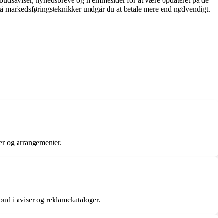
tilbudsaviser, nyhedsbreve og hjemmesider for at være opdateret på de
på markedsføringsteknikker undgår du at betale mere end nødvendigt.
der og arrangementer.
lbud i aviser og reklamekataloger.