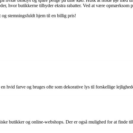
lbud på hvide bloklys og spare penge på dine køb. Husk at holde øje med 
er, hvor butikkerne tilbyder ekstra rabatter. Ved at være opmærksom 
 og stemningsfuldt hjem til en billig pris!
 en hvid farve og bruges ofte som dekorative lys til forskellige lejlighe
siske butikker og online-webshops. Der er også mulighed for at finde ti