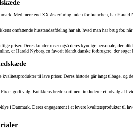
dskæde
nmark. Med mere end XX års erfaring inden for branchen, har Harald 
kkens omfattende husstandsafdeling har alt, hvad man har brug for, når 
rnuftige priser. Deres kunder roser også deres kyndige personale, der alt
line, er Harald Nyborg en favorit blandt danske forbrugere, der søger 
kedskæde
valitetsprodukter til lave priser. Deres historie går langt tilbage, og 
Fix et godt valg. Butikkens brede sortiment inkluderer et udvalg af hvi
oklys i Danmark. Deres engagement i at levere kvalitetsprodukter til lave
rialer