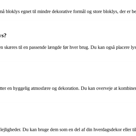
små bloklys egnet til mindre dekorative formål og store bloklys, der er b
ys?
ægen skæres til en passende længde før hver brug. Du kan også placere
ætter en hyggelig atmosfære og dekoration. Du kan overveje at kombiner
lejligheder. Du kan bruge dem som en del af din hverdagsdekor eller til f