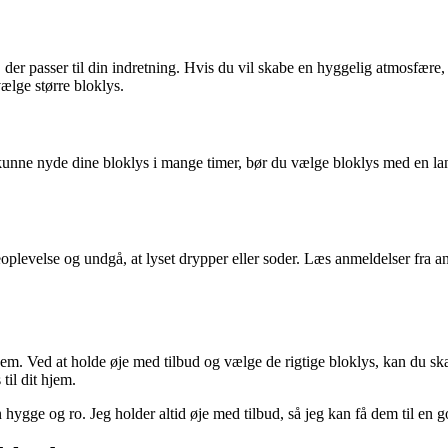
else, der passer til din indretning. Hvis du vil skabe en hyggelig atmosf
ælge større bloklys.
kunne nyde dine bloklys i mange timer, bør du vælge bloklys med en l
eoplevelse og undgå, at lyset drypper eller soder. Læs anmeldelser fra and
em. Ved at holde øje med tilbud og vælge de rigtige bloklys, kan du ska
til dit hjem.
 hygge og ro. Jeg holder altid øje med tilbud, så jeg kan få dem til en 