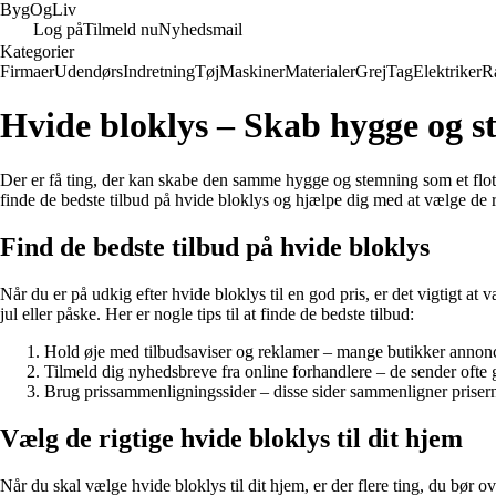
Byg
Og
Liv
Log på
Tilmeld nu
Nyhedsmail
Kategorier
Firmaer
Udendørs
Indretning
Tøj
Maskiner
Materialer
Grej
Tag
Elektriker
R
Hvide bloklys – Skab hygge og s
Der er få ting, der kan skabe den samme hygge og stemning som et flot bl
finde de bedste tilbud på hvide bloklys og hjælpe dig med at vælge de ri
Find de bedste tilbud på hvide bloklys
Når du er på udkig efter hvide bloklys til en god pris, er det vigtigt 
jul eller påske. Her er nogle tips til at finde de bedste tilbud:
Hold øje med tilbudsaviser og reklamer – mange butikker annoncer
Tilmeld dig nyhedsbreve fra online forhandlere – de sender ofte g
Brug prissammenligningssider – disse sider sammenligner priserne 
Vælg de rigtige hvide bloklys til dit hjem
Når du skal vælge hvide bloklys til dit hjem, er der flere ting, du bør o