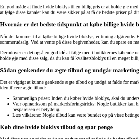
En god måde at finde hvide bloklys til en billig pris er at holde øje me
at følge disse kanaler kan du være sikker på at få de bedste priser på di
Hvornår er det bedste tidspunkt at købe billige hvide 
Når det kommer til at købe billige hvide bloklys, er timing afgørende. B
sommerudsalg. Ved at vente på disse begivenheder, kan du spare en ma
Derudover er det også en god idé at følge med i butikkernes løbende u
holde øje med disse salg, da du kan få kvalitetsbloklys til en meget bill
Sådan genkender du ægte tilbud og undgår marketin
Det er vigtigt at kunne genkende ægte tilbud og undgå at falde for marke
identificere ægte tilbud:
Sammenlign priser: Inden du køber hvide bloklys, skal du undersøge
Vær opmærksom på markedsføringstricks: Nogle butikker kan bruge 
besparelsen er betydelig.
Læs vilkårene: Nogle tilbud kan være bundet op på visse beting
Køb dine hvide bloklys tilbud og spar penge