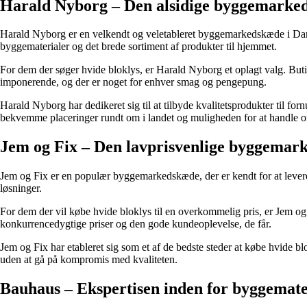
Harald Nyborg – Den alsidige byggemarke
Harald Nyborg er en velkendt og veletableret byggemarkedskæde i Da
byggematerialer og det brede sortiment af produkter til hjemmet.
For dem der søger hvide bloklys, er Harald Nyborg et oplagt valg. Buti
imponerende, og der er noget for enhver smag og pengepung.
Harald Nyborg har dedikeret sig til at tilbyde kvalitetsprodukter til fo
bekvemme placeringer rundt om i landet og muligheden for at handle on
Jem og Fix – Den lavprisvenlige byggemar
Jem og Fix er en populær byggemarkedskæde, der er kendt for at levere k
løsninger.
For dem der vil købe hvide bloklys til en overkommelig pris, er Jem og 
konkurrencedygtige priser og den gode kundeoplevelse, de får.
Jem og Fix har etableret sig som et af de bedste steder at købe hvide bl
uden at gå på kompromis med kvaliteten.
Bauhaus – Ekspertisen inden for byggemate