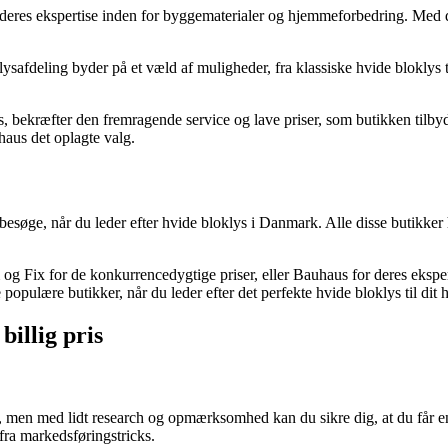
eres ekspertise inden for byggematerialer og hjemmeforbedring. Med de
ysafdeling byder på et væld af muligheder, fra klassiske hvide bloklys t
 bekræfter den fremragende service og lave priser, som butikken tilbyd
haus det oplagte valg.
besøge, når du leder efter hvide bloklys i Danmark. Alle disse butikker
 Fix for de konkurrencedygtige priser, eller Bauhaus for deres ekspert
 populære butikker, når du leder efter det perfekte hvide bloklys til dit 
billig pris
, men med lidt research og opmærksomhed kan du sikre dig, at du får en 
fra markedsføringstricks.