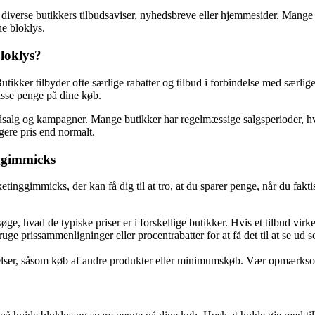
d diverse butikkers tilbudsaviser, nyhedsbreve eller hjemmesider. Mange 
ne bloklys.
bloklys?
utikker tilbyder ofte særlige rabatter og tilbud i forbindelse med særli
sse penge på dine køb.
dsalg og kampagner. Mange butikker har regelmæssige salgsperioder, hv
igere pris end normalt.
ggimmicks
tinggimmicks, der kan få dig til at tro, at du sparer penge, når du fakti
, hvad de typiske priser er i forskellige butikker. Hvis et tilbud virker
prissammenligninger eller procentrabatter for at få det til at se ud s
elser, såsom køb af andre produkter eller minimumskøb. Vær opmærksom 