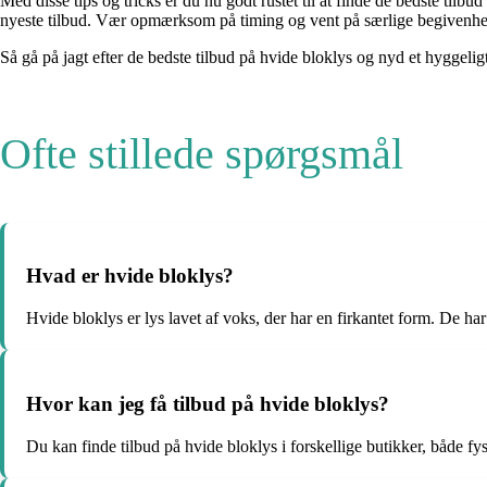
Med disse tips og tricks er du nu godt rustet til at finde de bedste ti
nyeste tilbud. Vær opmærksom på timing og vent på særlige begivenhed
Så gå på jagt efter de bedste tilbud på hvide bloklys og nyd et hyggeligt
Ofte stillede spørgsmål
Hvad er hvide bloklys?
Hvide bloklys er lys lavet af voks, der har en firkantet form. De har
Hvor kan jeg få tilbud på hvide bloklys?
Du kan finde tilbud på hvide bloklys i forskellige butikker, både fy