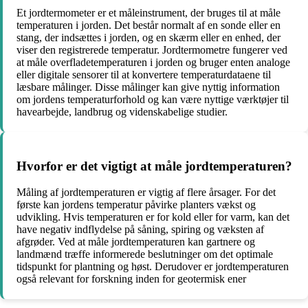
Et jordtermometer er et måleinstrument, der bruges til at måle
temperaturen i jorden. Det består normalt af en sonde eller en
stang, der indsættes i jorden, og en skærm eller en enhed, der
viser den registrerede temperatur. Jordtermometre fungerer ved
at måle overfladetemperaturen i jorden og bruger enten analoge
eller digitale sensorer til at konvertere temperaturdataene til
læsbare målinger. Disse målinger kan give nyttig information
om jordens temperaturforhold og kan være nyttige værktøjer til
havearbejde, landbrug og videnskabelige studier.
Hvorfor er det vigtigt at måle jordtemperaturen?
Måling af jordtemperaturen er vigtig af flere årsager. For det
første kan jordens temperatur påvirke planters vækst og
udvikling. Hvis temperaturen er for kold eller for varm, kan det
have negativ indflydelse på såning, spiring og væksten af
afgrøder. Ved at måle jordtemperaturen kan gartnere og
landmænd træffe informerede beslutninger om det optimale
tidspunkt for plantning og høst. Derudover er jordtemperaturen
også relevant for forskning inden for geotermisk ener