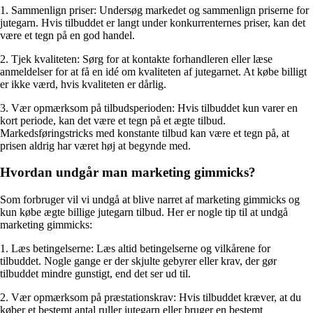
1. Sammenlign priser: Undersøg markedet og sammenlign priserne for
jutegarn. Hvis tilbuddet er langt under konkurrenternes priser, kan det
være et tegn på en god handel.
2. Tjek kvaliteten: Sørg for at kontakte forhandleren eller læse
anmeldelser for at få en idé om kvaliteten af jutegarnet. At købe billigt
er ikke værd, hvis kvaliteten er dårlig.
3. Vær opmærksom på tilbudsperioden: Hvis tilbuddet kun varer en
kort periode, kan det være et tegn på et ægte tilbud.
Markedsføringstricks med konstante tilbud kan være et tegn på, at
prisen aldrig har været høj at begynde med.
Hvordan undgår man marketing gimmicks?
Som forbruger vil vi undgå at blive narret af marketing gimmicks og
kun købe ægte billige jutegarn tilbud. Her er nogle tip til at undgå
marketing gimmicks:
1. Læs betingelserne: Læs altid betingelserne og vilkårene for
tilbuddet. Nogle gange er der skjulte gebyrer eller krav, der gør
tilbuddet mindre gunstigt, end det ser ud til.
2. Vær opmærksom på præstationskrav: Hvis tilbuddet kræver, at du
køber et bestemt antal ruller jutegarn eller bruger en bestemt