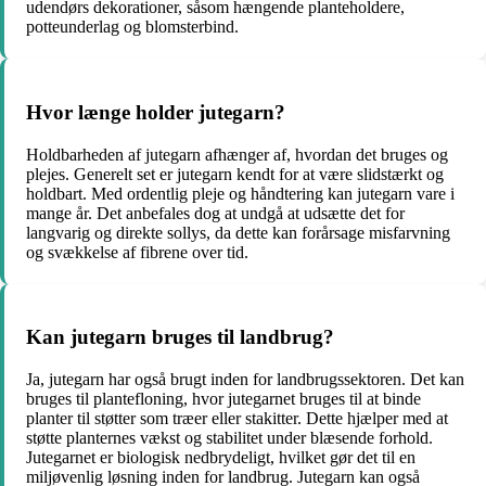
udendørs dekorationer, såsom hængende planteholdere,
potteunderlag og blomsterbind.
Hvor længe holder jutegarn?
Holdbarheden af ​​jutegarn afhænger af, hvordan det bruges og
plejes. Generelt set er jutegarn kendt for at være slidstærkt og
holdbart. Med ordentlig pleje og håndtering kan jutegarn vare i
mange år. Det anbefales dog at undgå at udsætte det for
langvarig og direkte sollys, da dette kan forårsage misfarvning
og svækkelse af fibrene over tid.
Kan jutegarn bruges til landbrug?
Ja, jutegarn har også brugt inden for landbrugssektoren. Det kan
bruges til plantefloning, hvor jutegarnet bruges til at binde
planter til støtter som træer eller stakitter. Dette hjælper med at
støtte planternes vækst og stabilitet under blæsende forhold.
Jutegarnet er biologisk nedbrydeligt, hvilket gør det til en
miljøvenlig løsning inden for landbrug. Jutegarn kan også