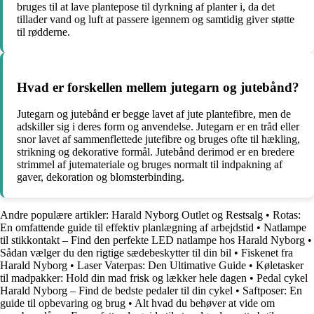
bruges til at lave plantepose til dyrkning af planter i, da det
tillader vand og luft at passere igennem og samtidig giver støtte
til rødderne.
Hvad er forskellen mellem jutegarn og jutebånd?
Jutegarn og jutebånd er begge lavet af jute plantefibre, men de
adskiller sig i deres form og anvendelse. Jutegarn er en tråd eller
snor lavet af sammenflettede jutefibre og bruges ofte til hækling,
strikning og dekorative formål. Jutebånd derimod er en bredere
strimmel af jutemateriale og bruges normalt til indpakning af
gaver, dekoration og blomsterbinding.
Andre populære artikler:
Harald Nyborg Outlet og Restsalg
•
Rotas:
En omfattende guide til effektiv planlægning af arbejdstid
•
Natlampe
til stikkontakt – Find den perfekte LED natlampe hos Harald Nyborg
•
Sådan vælger du den rigtige sædebeskytter til din bil
•
Fiskenet fra
Harald Nyborg
•
Laser Vaterpas: Den Ultimative Guide
•
Køletasker
til madpakker: Hold din mad frisk og lækker hele dagen
•
Pedal cykel
Harald Nyborg – Find de bedste pedaler til din cykel
•
Saftposer: En
guide til opbevaring og brug
•
Alt hvad du behøver at vide om