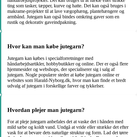
håndarbejdsprojekter. Det kan bruges til at hækle eller strikke
ting som tasker, tæpper, kurve og hatte. Det kan også bruges i
makrame-projekter til at lave vægophæng, plantehængere og
armbånd. Jutegarn kan også bindes omkring gaver som en
rustik og dekorativ gaveindpakning.
Hvor kan man købe jutegarn?
Jutegarn kan købes i specialforretninger med
håndarbejdsartikler, hobbybutikker og online. Der er også flere
hjemmesider og webshops, der specialiserer sig i salg af
jutegarn. Nogle populære steder at købe jutegarn online er
websites som Harald-Nyborg.dk, hvor man kan finde et bredt
udvalg af jutegarn i forskellige farver og tykkelser.
Hvordan plejer man jutegarn?
For at pleje jutegarn anbefales det at vaske det i hånden med
mild sæbe og koldt vand. Undgå at vride eller strække det efter
vask for at bevare dets naturlige struktur og form. Lad det tørre