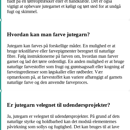
fladt på en tørreoptrækker eller et håndklæde. Det er også
vigtigt at opbevare jutegarnet et køligt og tørt sted for at undgå
fugt og skimmel.
Hvordan kan man farve jutegarn?
Jutegarn kan farves på forskellige måder. En mulighed er at
bruge tekstilfarve eller farvepigmenter beregnet til naturlige
fibre. Følg instruktionerne på farven om, hvordan man farver
garnet og lad det tørre ordentligt. En anden mulighed er at bruge
naturlige farvestoffer som frugt og grøntsagssaft eller kogning af
farveingredienser som løgskaller eller rødbeder. Vær
opmærksom på, at farvestoffet kan variere afhængigt af garnets
naturlige farve og den anvendte farveproces.
Er jutegarn velegnet til udendørsprojekter?
Ja, jutegarn er velegnet til udendørsprojekter. På grund af dets
naturlige styrke og holdbarhed kan det modstå elementernes
påvirkning som sollys og fugtighed. Det kan bruges til at lave