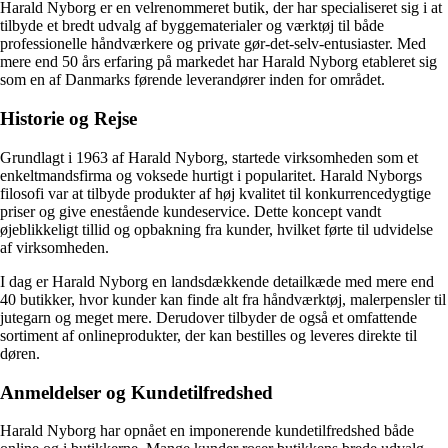
Harald Nyborg er en velrenommeret butik, der har specialiseret sig i at
tilbyde et bredt udvalg af byggematerialer og værktøj til både
professionelle håndværkere og private gør-det-selv-entusiaster. Med
mere end 50 års erfaring på markedet har Harald Nyborg etableret sig
som en af Danmarks førende leverandører inden for området.
Historie og Rejse
Grundlagt i 1963 af Harald Nyborg, startede virksomheden som et
enkeltmandsfirma og voksede hurtigt i popularitet. Harald Nyborgs
filosofi var at tilbyde produkter af høj kvalitet til konkurrencedygtige
priser og give enestående kundeservice. Dette koncept vandt
øjeblikkeligt tillid og opbakning fra kunder, hvilket førte til udvidelse
af virksomheden.
I dag er Harald Nyborg en landsdækkende detailkæde med mere end
40 butikker, hvor kunder kan finde alt fra håndværktøj, malerpensler til
jutegarn og meget mere. Derudover tilbyder de også et omfattende
sortiment af onlineprodukter, der kan bestilles og leveres direkte til
døren.
Anmeldelser og Kundetilfredshed
Harald Nyborg har opnået en imponerende kundetilfredshed både