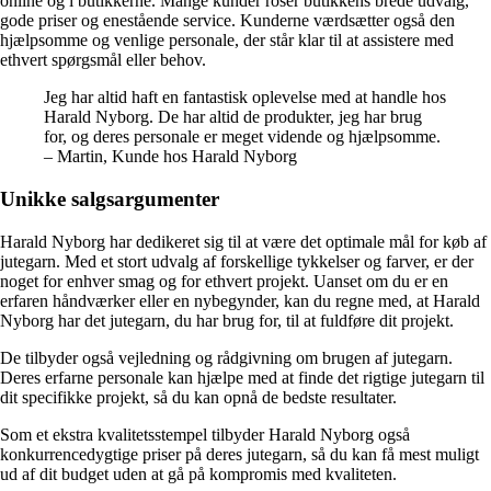
online og i butikkerne. Mange kunder roser butikkens brede udvalg,
gode priser og enestående service. Kunderne værdsætter også den
hjælpsomme og venlige personale, der står klar til at assistere med
ethvert spørgsmål eller behov.
Jeg har altid haft en fantastisk oplevelse med at handle hos
Harald Nyborg. De har altid de produkter, jeg har brug
for, og deres personale er meget vidende og hjælpsomme.
– Martin, Kunde hos Harald Nyborg
Unikke salgsargumenter
Harald Nyborg har dedikeret sig til at være det optimale mål for køb af
jutegarn. Med et stort udvalg af forskellige tykkelser og farver, er der
noget for enhver smag og for ethvert projekt. Uanset om du er en
erfaren håndværker eller en nybegynder, kan du regne med, at Harald
Nyborg har det jutegarn, du har brug for, til at fuldføre dit projekt.
De tilbyder også vejledning og rådgivning om brugen af jutegarn.
Deres erfarne personale kan hjælpe med at finde det rigtige jutegarn til
dit specifikke projekt, så du kan opnå de bedste resultater.
Som et ekstra kvalitetsstempel tilbyder Harald Nyborg også
konkurrencedygtige priser på deres jutegarn, så du kan få mest muligt
ud af dit budget uden at gå på kompromis med kvaliteten.