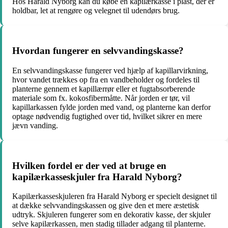
Hos Harald Nyborg kan du købe en kapilærkasse i plast, der er
holdbar, let at rengøre og velegnet til udendørs brug.
Hvordan fungerer en selvvandingskasse?
En selvvandingskasse fungerer ved hjælp af kapillarvirkning,
hvor vandet trækkes op fra en vandbeholder og fordeles til
planterne gennem et kapillærrør eller et fugtabsorberende
materiale som fx. kokosfibermåtte. Når jorden er tør, vil
kapillarkassen fylde jorden med vand, og planterne kan derfor
optage nødvendig fugtighed over tid, hvilket sikrer en mere
jævn vanding.
Hvilken fordel er der ved at bruge en
kapilærkasseskjuler fra Harald Nyborg?
Kapilærkasseskjuleren fra Harald Nyborg er specielt designet til
at dække selvvandingskassen og give den et mere æstetisk
udtryk. Skjuleren fungerer som en dekorativ kasse, der skjuler
selve kapilærkassen, men stadig tillader adgang til planterne.