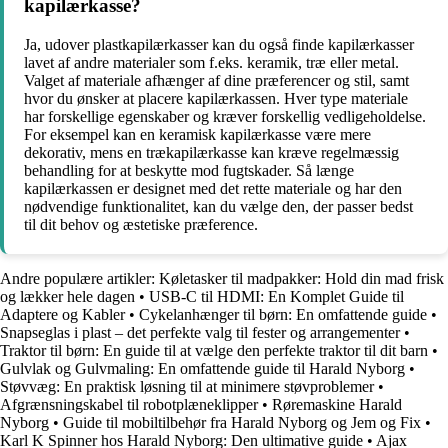
kapilærkasse?
Ja, udover plastkapilærkasser kan du også finde kapilærkasser
lavet af andre materialer som f.eks. keramik, træ eller metal.
Valget af materiale afhænger af dine præferencer og stil, samt
hvor du ønsker at placere kapilærkassen. Hver type materiale
har forskellige egenskaber og kræver forskellig vedligeholdelse.
For eksempel kan en keramisk kapilærkasse være mere
dekorativ, mens en trækapilærkasse kan kræve regelmæssig
behandling for at beskytte mod fugtskader. Så længe
kapilærkassen er designet med det rette materiale og har den
nødvendige funktionalitet, kan du vælge den, der passer bedst
til dit behov og æstetiske præference.
Andre populære artikler:
Køletasker til madpakker: Hold din mad frisk
og lækker hele dagen
•
USB-C til HDMI: En Komplet Guide til
Adaptere og Kabler
•
Cykelanhænger til børn: En omfattende guide
•
Snapseglas i plast – det perfekte valg til fester og arrangementer
•
Traktor til børn: En guide til at vælge den perfekte traktor til dit barn
•
Gulvlak og Gulvmaling: En omfattende guide til Harald Nyborg
•
Støvvæg: En praktisk løsning til at minimere støvproblemer
•
Afgrænsningskabel til robotplæneklipper
•
Røremaskine Harald
Nyborg
•
Guide til mobiltilbehør fra Harald Nyborg og Jem og Fix
•
Karl K Spinner hos Harald Nyborg: Den ultimative guide
•
Ajax