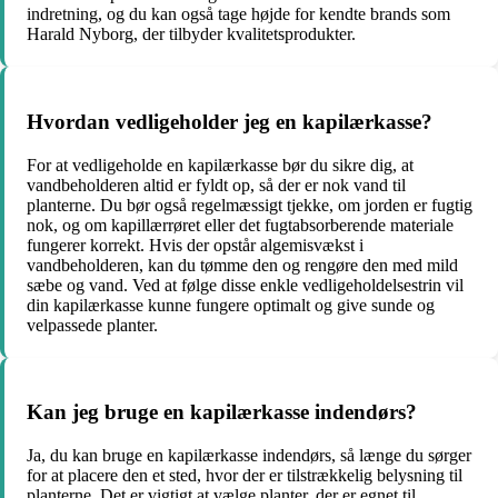
indretning, og du kan også tage højde for kendte brands som
Harald Nyborg, der tilbyder kvalitetsprodukter.
Hvordan vedligeholder jeg en kapilærkasse?
For at vedligeholde en kapilærkasse bør du sikre dig, at
vandbeholderen altid er fyldt op, så der er nok vand til
planterne. Du bør også regelmæssigt tjekke, om jorden er fugtig
nok, og om kapillærrøret eller det fugtabsorberende materiale
fungerer korrekt. Hvis der opstår algemisvækst i
vandbeholderen, kan du tømme den og rengøre den med mild
sæbe og vand. Ved at følge disse enkle vedligeholdelsestrin vil
din kapilærkasse kunne fungere optimalt og give sunde og
velpassede planter.
Kan jeg bruge en kapilærkasse indendørs?
Ja, du kan bruge en kapilærkasse indendørs, så længe du sørger
for at placere den et sted, hvor der er tilstrækkelig belysning til
planterne. Det er vigtigt at vælge planter, der er egnet til