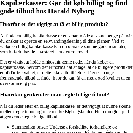
Kapilærkasser: Gør dit køb billigt og find
gode tilbud hos Harald Nyborg
Hvorfor er det vigtigt at få et billig produkt?
At finde en billig kapilærkasse er en smart måde at spare penge på, når
du ønsker at oprette en selvvandingsløsning til dine planter. Ved at
vælge en billig kapilærkasse kan du opnå de samme gode resultater,
som hvis du havde investeret i en dyrere model.
Det er vigtigt at holde omkostningerne nede, når du køber en
kapilærkasse. Selvom det er normalt at antage, at de billigere produkter
er af dårlig kvalitet, er dette ikke altid tilfældet. Der er mange
fremragende tilbud at finde, hvor du kan få en rigtig god kvalitet til en
overkommelig pris.
Hvordan genkender man ægte billige tilbud?
Når du leder efter en billig kapilærkasse, er det vigtigt at kunne skelne
mellem ægte tilbud og rene markedsføringsfælder. Her er nogle tip til
at genkende ægte billige tilbud:
Sammenlign priser: Undersøg forskellige forhandlere og
sammenlign priserne på kapilærkasser. På denne måde kan du