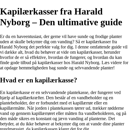
Kapilærkasser fra Harald
Nyborg – Den ultimative guide
Er du en haveentusiast, der gerne vil have sunde og frodige planter
uden at skulle bekymre dig om vanding? Så er kapilærkasser fra
Harald Nyborg det perfekte valg for dig. I denne omfattende guide vil
vi dække alt, hvad du behøver at vide om kapilærkasser, herunder
hvorfor de er så effektive, hvordan de fungerer, og hvordan du kan
finde gode tilbud på kapilærkasser hos Harald Nyborg. Læs videre for
at opdage hemmeligheden bag sunde og selvvandende planter!
Hvad er en kapilærkasse?
En kapilærkasse er en selvvandende plantekasse, der fungerer ved
hjælp af kapillærkræfter. Den består af en vandbeholder og en
plantebeholder, der er forbundet med et kapillærrør eller en
kapillærmåtte. Når jorden i plantekassen tørrer ud, trækker rødderne
vand op gennem kapillærrøret eller måtten fra vandbeholderen, og på
den måde sikres en konstant og jævn vanding af planterne. Det
betyder, at du ikke behøver at bekymre dig om at vande dine planter
regelmæssigt, da kapilærkassen klarer det for dig.