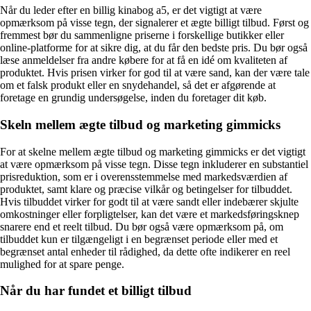
Når du leder efter en billig kinabog a5, er det vigtigt at være
opmærksom på visse tegn, der signalerer et ægte billigt tilbud. Først og
fremmest bør du sammenligne priserne i forskellige butikker eller
online-platforme for at sikre dig, at du får den bedste pris. Du bør også
læse anmeldelser fra andre købere for at få en idé om kvaliteten af
produktet. Hvis prisen virker for god til at være sand, kan der være tale
om et falsk produkt eller en snydehandel, så det er afgørende at
foretage en grundig undersøgelse, inden du foretager dit køb.
Skeln mellem ægte tilbud og marketing gimmicks
For at skelne mellem ægte tilbud og marketing gimmicks er det vigtigt
at være opmærksom på visse tegn. Disse tegn inkluderer en substantiel
prisreduktion, som er i overensstemmelse med markedsværdien af
produktet, samt klare og præcise vilkår og betingelser for tilbuddet.
Hvis tilbuddet virker for godt til at være sandt eller indebærer skjulte
omkostninger eller forpligtelser, kan det være et markedsføringsknep
snarere end et reelt tilbud. Du bør også være opmærksom på, om
tilbuddet kun er tilgængeligt i en begrænset periode eller med et
begrænset antal enheder til rådighed, da dette ofte indikerer en reel
mulighed for at spare penge.
Når du har fundet et billigt tilbud