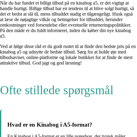
Når du har fundet et billigt tilbud på en kinabog a5, er det vigtigt at
handle hurtigt. Billige tilbud har en tendens til at blive solgt hurtigt, så
det er bedst at slå til, mens tilbuddet stadig er tilgængeligt. Husk også
at læse de nøjagtige vilkår og betingelser for tilbuddet, herunder
omkostninger ved forsendelse eller eventuelle returneringspolitikker.
På den måde er du fuldt informeret, inden du køber din nye kinabog
a5.
Ved at følge disse råd er du godt rustet til at finde den bedste pris på en
kinabog a5 og udnytte de bedste tilbud. Sørg for at holde øje med
tilbudsaviser, online-platforme og lokale butikker for at finde de mest
attraktive tilbud. God jagt og god læsning!
Ofte stillede spørgsmål
Hvad er en Kinabog i A5-format?
En Kinabog i A5-format er en lille notesbog, der typisk måler