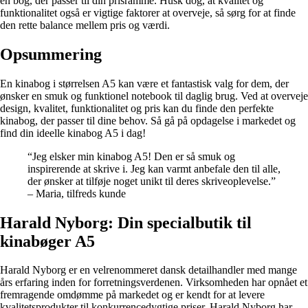
en bog, der passer til din prisramme. Husk dog, at kvalitet og
funktionalitet også er vigtige faktorer at overveje, så sørg for at finde
den rette balance mellem pris og værdi.
Opsummering
En kinabog i størrelsen A5 kan være et fantastisk valg for dem, der
ønsker en smuk og funktionel notebook til daglig brug. Ved at overveje
design, kvalitet, funktionalitet og pris kan du finde den perfekte
kinabog, der passer til dine behov. Så gå på opdagelse i markedet og
find din ideelle kinabog A5 i dag!
“Jeg elsker min kinabog A5! Den er så smuk og
inspirerende at skrive i. Jeg kan varmt anbefale den til alle,
der ønsker at tilføje noget unikt til deres skriveoplevelse.”
– Maria, tilfreds kunde
Harald Nyborg: Din specialbutik til
kinabøger A5
Harald Nyborg er en velrenommeret dansk detailhandler med mange
års erfaring inden for forretningsverdenen. Virksomheden har opnået et
fremragende omdømme på markedet og er kendt for at levere
kvalitetsprodukter til konkurrencedygtige priser. Harald Nyborg har