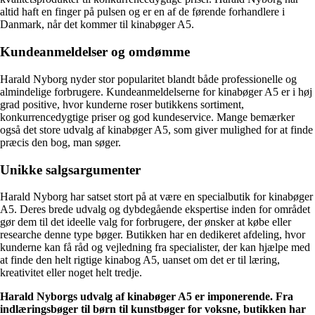
altid haft en finger på pulsen og er en af de førende forhandlere i
Danmark, når det kommer til kinabøger A5.
Kundeanmeldelser og omdømme
Harald Nyborg nyder stor popularitet blandt både professionelle og
almindelige forbrugere. Kundeanmeldelserne for kinabøger A5 er i høj
grad positive, hvor kunderne roser butikkens sortiment,
konkurrencedygtige priser og god kundeservice. Mange bemærker
også det store udvalg af kinabøger A5, som giver mulighed for at finde
præcis den bog, man søger.
Unikke salgsargumenter
Harald Nyborg har satset stort på at være en specialbutik for kinabøger
A5. Deres brede udvalg og dybdegående ekspertise inden for området
gør dem til det ideelle valg for forbrugere, der ønsker at købe eller
researche denne type bøger. Butikken har en dedikeret afdeling, hvor
kunderne kan få råd og vejledning fra specialister, der kan hjælpe med
at finde den helt rigtige kinabog A5, uanset om det er til læring,
kreativitet eller noget helt tredje.
Harald Nyborgs udvalg af kinabøger A5 er imponerende. Fra
indlæringsbøger til børn til kunstbøger for voksne, butikken har