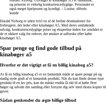
Harald Nyborg. Udvalget af kinabøger A5 er fantastisk,
og priserne er virkelig konkurrencedygtige. Personalet er
også meget hjælpsomt og kyndigt. – Louise, tilfreds
kunde
Harald Nyborg er uden tvivl en af de bedste destinationer for
forbrugere, der leder efter kinabøger A5. Med deres omfattende
udvalg, konkurrencedygtige priser og ekspertise inden for området er
de et sikkert valg for enhver, der ønsker at udforske eller købe
kinabøger A5.
Spar penge og find gode tilbud på
kinabøger a5
Hvorfor er det vigtigt at få en billig kinabog a5?
At få en billig kinabog a5 er en fantastisk måde at spare penge på og
stadig nyde godt af et fantastisk produkt. Når du kan finde denne type
produkt til en lav pris, kan du måske endda få råd til at købe flere
bøger og udvide din samling eller forsyne dig selv med ekstra kopier til
gaver.
Sådan genkender du ægte billige tilbud