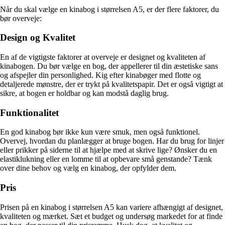
Når du skal vælge en kinabog i størrelsen A5, er der flere faktorer, du
bør overveje:
Design og Kvalitet
En af de vigtigste faktorer at overveje er designet og kvaliteten af
kinabogen. Du bør vælge en bog, der appellerer til din æstetiske sans
og afspejler din personlighed. Kig efter kinabøger med flotte og
detaljerede mønstre, der er trykt på kvalitetspapir. Det er også vigtigt at
sikre, at bogen er holdbar og kan modstå daglig brug.
Funktionalitet
En god kinabog bør ikke kun være smuk, men også funktionel.
Overvej, hvordan du planlægger at bruge bogen. Har du brug for linjer
eller prikker på siderne til at hjælpe med at skrive lige? Ønsker du en
elastiklukning eller en lomme til at opbevare små genstande? Tænk
over dine behov og vælg en kinabog, der opfylder dem.
Pris
Prisen på en kinabog i størrelsen A5 kan variere afhængigt af designet,
kvaliteten og mærket. Sæt et budget og undersøg markedet for at finde