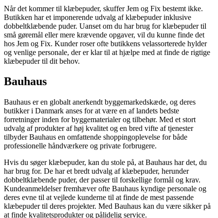
Når det kommer til klæbepuder, skuffer Jem og Fix bestemt ikke.
Butikken har et imponerende udvalg af klæbepuder inklusive
dobbeltklæbende puder. Uanset om du har brug for klæbepuder til
små gøremål eller mere krævende opgaver, vil du kunne finde det
hos Jem og Fix. Kunder roser ofte butikkens velassorterede hylder
og venlige personale, der er klar til at hjælpe med at finde de rigtige
klæbepuder til dit behov.
Bauhaus
Bauhaus er en globalt anerkendt byggemarkedskæde, og deres
butikker i Danmark anses for at være en af landets bedste
forretninger inden for byggematerialer og tilbehør. Med et stort
udvalg af produkter af høj kvalitet og en bred vifte af tjenester
tilbyder Bauhaus en omfattende shoppingoplevelse for både
professionelle håndværkere og private forbrugere.
Hvis du søger klæbepuder, kan du stole på, at Bauhaus har det, du
har brug for. De har et bredt udvalg af klæbepuder, herunder
dobbeltklæbende puder, der passer til forskellige formål og krav.
Kundeanmeldelser fremhæver ofte Bauhaus kyndige personale og
deres evne til at vejlede kunderne til at finde de mest passende
klæbepuder til deres projekter. Med Bauhaus kan du være sikker på
at finde kvalitetsprodukter og pålidelig service.