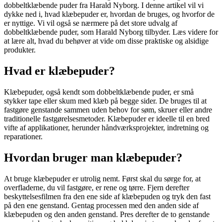
dobbeltklæbende puder fra Harald Nyborg. I denne artikel vil vi
dykke ned i, hvad klæbepuder er, hvordan de bruges, og hvorfor de
er nyttige. Vi vil også se nærmere på det store udvalg af
dobbeltklæbende puder, som Harald Nyborg tilbyder. Læs videre for
at lære alt, hvad du behøver at vide om disse praktiske og alsidige
produkter.
Hvad er klæbepuder?
Klæbepuder, også kendt som dobbeltklæbende puder, er små
stykker tape eller skum med klæb på begge sider. De bruges til at
fastgøre genstande sammen uden behov for søm, skruer eller andre
traditionelle fastgørelsesmetoder. Klæbepuder er ideelle til en bred
vifte af applikationer, herunder håndværksprojekter, indretning og
reparationer.
Hvordan bruger man klæbepuder?
At bruge klæbepuder er utrolig nemt. Først skal du sørge for, at
overfladerne, du vil fastgøre, er rene og tørre. Fjern derefter
beskyttelsesfilmen fra den ene side af klæbepuden og tryk den fast
på den ene genstand. Gentag processen med den anden side af
klæbepuden og den anden genstand. Pres derefter de to genstande