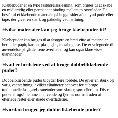
Klæbepuder er en type fastgørelsesløsning, som bruges til at skabe
en midlertidig eller permanent binding mellem to overflader. De
består af et klæbende materiale på begge sider af en tynd pude eller
tape, der giver en stærk og pålidelig vedhæftning.
Hvilke materialer kan jeg bruge klæbepuder til?
Klæbepuder kan bruges til at fastgøre en bred vifte af materialer,
herunder papir, karton, plast, glas, metal og træ. De er velegnede til
anvendelse på glatte, rene overflader og kan også klare visse
ujævnheder.
Hvad er fordelene ved at bruge dobbeltklæbende
puder?
Dobbeltklæbende puder tilbyder flere fordele. De giver en stærk og
varig vedhæftning, hvilket eliminerer behovet for at bruge
traditionelle fastgørelsesmetoder som skruer, søm eller lim. Disse
puder er også nemme at anvende og fjernes normalt uden at
efterlade rester eller skade overfladerne.
Hvordan bruger jeg dobbeltklæbende puder?