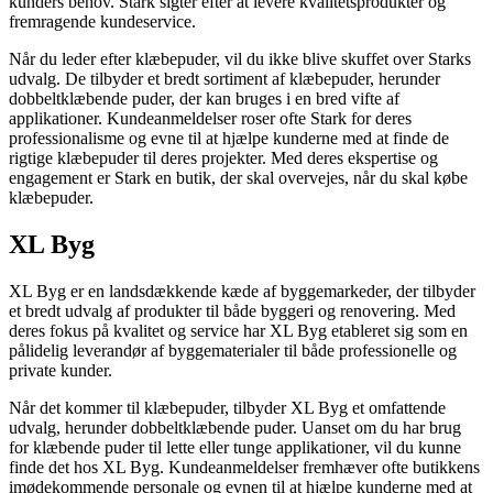
kunders behov. Stark sigter efter at levere kvalitetsprodukter og
fremragende kundeservice.
Når du leder efter klæbepuder, vil du ikke blive skuffet over Starks
udvalg. De tilbyder et bredt sortiment af klæbepuder, herunder
dobbeltklæbende puder, der kan bruges i en bred vifte af
applikationer. Kundeanmeldelser roser ofte Stark for deres
professionalisme og evne til at hjælpe kunderne med at finde de
rigtige klæbepuder til deres projekter. Med deres ekspertise og
engagement er Stark en butik, der skal overvejes, når du skal købe
klæbepuder.
XL Byg
XL Byg er en landsdækkende kæde af byggemarkeder, der tilbyder
et bredt udvalg af produkter til både byggeri og renovering. Med
deres fokus på kvalitet og service har XL Byg etableret sig som en
pålidelig leverandør af byggematerialer til både professionelle og
private kunder.
Når det kommer til klæbepuder, tilbyder XL Byg et omfattende
udvalg, herunder dobbeltklæbende puder. Uanset om du har brug
for klæbende puder til lette eller tunge applikationer, vil du kunne
finde det hos XL Byg. Kundeanmeldelser fremhæver ofte butikkens
imødekommende personale og evnen til at hjælpe kunderne med at