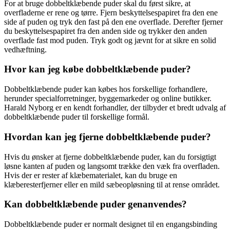
For at bruge dobbeltklæbende puder skal du først sikre, at
overfladerne er rene og tørre. Fjern beskyttelsespapiret fra den ene
side af puden og tryk den fast på den ene overflade. Derefter fjerner
du beskyttelsespapiret fra den anden side og trykker den anden
overflade fast mod puden. Tryk godt og jævnt for at sikre en solid
vedhæftning.
Hvor kan jeg købe dobbeltklæbende puder?
Dobbeltklæbende puder kan købes hos forskellige forhandlere,
herunder specialforretninger, byggemarkeder og online butikker.
Harald Nyborg er en kendt forhandler, der tilbyder et bredt udvalg af
dobbeltklæbende puder til forskellige formål.
Hvordan kan jeg fjerne dobbeltklæbende puder?
Hvis du ønsker at fjerne dobbeltklæbende puder, kan du forsigtigt
løsne kanten af puden og langsomt trække den væk fra overfladen.
Hvis der er rester af klæbematerialet, kan du bruge en
klæberesterfjerner eller en mild sæbeopløsning til at rense området.
Kan dobbeltklæbende puder genanvendes?
Dobbeltklæbende puder er normalt designet til en engangsbinding