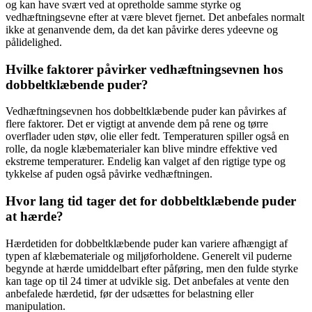
og kan have svært ved at opretholde samme styrke og
vedhæftningsevne efter at være blevet fjernet. Det anbefales normalt
ikke at genanvende dem, da det kan påvirke deres ydeevne og
pålidelighed.
Hvilke faktorer påvirker vedhæftningsevnen hos
dobbeltklæbende puder?
Vedhæftningsevnen hos dobbeltklæbende puder kan påvirkes af
flere faktorer. Det er vigtigt at anvende dem på rene og tørre
overflader uden støv, olie eller fedt. Temperaturen spiller også en
rolle, da nogle klæbematerialer kan blive mindre effektive ved
ekstreme temperaturer. Endelig kan valget af den rigtige type og
tykkelse af puden også påvirke vedhæftningen.
Hvor lang tid tager det for dobbeltklæbende puder
at hærde?
Hærdetiden for dobbeltklæbende puder kan variere afhængigt af
typen af klæbemateriale og miljøforholdene. Generelt vil puderne
begynde at hærde umiddelbart efter påføring, men den fulde styrke
kan tage op til 24 timer at udvikle sig. Det anbefales at vente den
anbefalede hærdetid, før der udsættes for belastning eller
manipulation.