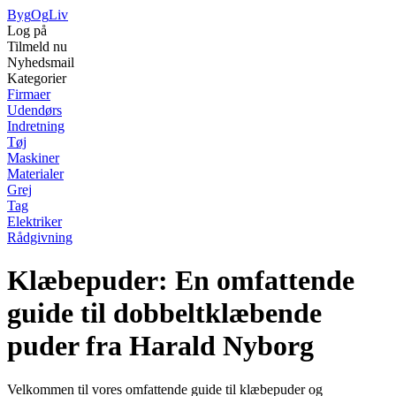
Byg
Og
Liv
Log på
Tilmeld nu
Nyhedsmail
Kategorier
Firmaer
Udendørs
Indretning
Tøj
Maskiner
Materialer
Grej
Tag
Elektriker
Rådgivning
Klæbepuder: En omfattende
guide til dobbeltklæbende
puder fra Harald Nyborg
Velkommen til vores omfattende guide til klæbepuder og