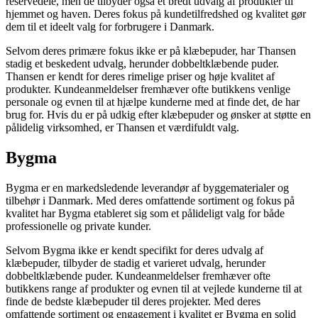
reservedele, men de tilbyder også et bredt udvalg af produkter til
hjemmet og haven. Deres fokus på kundetilfredshed og kvalitet gør
dem til et ideelt valg for forbrugere i Danmark.
Selvom deres primære fokus ikke er på klæbepuder, har Thansen
stadig et beskedent udvalg, herunder dobbeltklæbende puder.
Thansen er kendt for deres rimelige priser og høje kvalitet af
produkter. Kundeanmeldelser fremhæver ofte butikkens venlige
personale og evnen til at hjælpe kunderne med at finde det, de har
brug for. Hvis du er på udkig efter klæbepuder og ønsker at støtte en
pålidelig virksomhed, er Thansen et værdifuldt valg.
Bygma
Bygma er en markedsledende leverandør af byggematerialer og
tilbehør i Danmark. Med deres omfattende sortiment og fokus på
kvalitet har Bygma etableret sig som et pålideligt valg for både
professionelle og private kunder.
Selvom Bygma ikke er kendt specifikt for deres udvalg af
klæbepuder, tilbyder de stadig et varieret udvalg, herunder
dobbeltklæbende puder. Kundeanmeldelser fremhæver ofte
butikkens range af produkter og evnen til at vejlede kunderne til at
finde de bedste klæbepuder til deres projekter. Med deres
omfattende sortiment og engagement i kvalitet er Bygma en solid