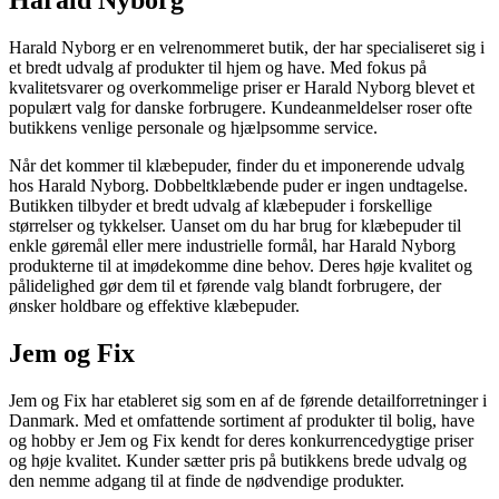
Harald Nyborg er en velrenommeret butik, der har specialiseret sig i
et bredt udvalg af produkter til hjem og have. Med fokus på
kvalitetsvarer og overkommelige priser er Harald Nyborg blevet et
populært valg for danske forbrugere. Kundeanmeldelser roser ofte
butikkens venlige personale og hjælpsomme service.
Når det kommer til klæbepuder, finder du et imponerende udvalg
hos Harald Nyborg. Dobbeltklæbende puder er ingen undtagelse.
Butikken tilbyder et bredt udvalg af klæbepuder i forskellige
størrelser og tykkelser. Uanset om du har brug for klæbepuder til
enkle gøremål eller mere industrielle formål, har Harald Nyborg
produkterne til at imødekomme dine behov. Deres høje kvalitet og
pålidelighed gør dem til et førende valg blandt forbrugere, der
ønsker holdbare og effektive klæbepuder.
Jem og Fix
Jem og Fix har etableret sig som en af de førende detailforretninger i
Danmark. Med et omfattende sortiment af produkter til bolig, have
og hobby er Jem og Fix kendt for deres konkurrencedygtige priser
og høje kvalitet. Kunder sætter pris på butikkens brede udvalg og
den nemme adgang til at finde de nødvendige produkter.