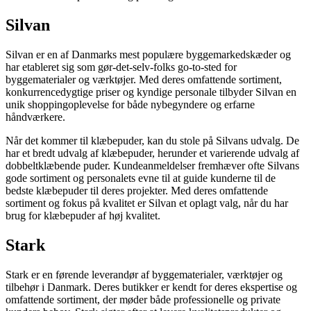
Silvan
Silvan er en af Danmarks mest populære byggemarkedskæder og
har etableret sig som gør-det-selv-folks go-to-sted for
byggematerialer og værktøjer. Med deres omfattende sortiment,
konkurrencedygtige priser og kyndige personale tilbyder Silvan en
unik shoppingoplevelse for både nybegyndere og erfarne
håndværkere.
Når det kommer til klæbepuder, kan du stole på Silvans udvalg. De
har et bredt udvalg af klæbepuder, herunder et varierende udvalg af
dobbeltklæbende puder. Kundeanmeldelser fremhæver ofte Silvans
gode sortiment og personalets evne til at guide kunderne til de
bedste klæbepuder til deres projekter. Med deres omfattende
sortiment og fokus på kvalitet er Silvan et oplagt valg, når du har
brug for klæbepuder af høj kvalitet.
Stark
Stark er en førende leverandør af byggematerialer, værktøjer og
tilbehør i Danmark. Deres butikker er kendt for deres ekspertise og
omfattende sortiment, der møder både professionelle og private