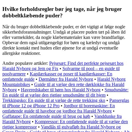
Hvilke forholdsregler bør jeg tage, når jeg bruger
dobbeltklæbende puder?
Når du bruger dobbeltklæbende puder, er det vigtigt at følge nogle
sikkerhedsforanstaltninger. Undgå at placere puden tæt på åben ild
eller varmekilder, da nogle klæbematerialer kan være brandfarlige.
Opbevar dem også utilgængeligt for børn og kæledyr og undgå
direkte kontakt med huden eller øjnene for at undgå eventuelle
allergiske reaktioner.
Andre populære artikler:
Pejsesæt: Find det perfekte pejsesæt hos
Harald Nyborg og Jem og Fix
•
Solvarme til pool – en guide til
poolvarmere
•
Kapilærkasser og poser til kapilærkasser: En
omfattende guide
•
Dørmåtter fra Harald Nyborg
•
Harald Nyborg
Mountainbikes
•
Guide til at vælge den rette dørklokke fra Harald
Nyborg
•
Haveredskaber til børn hos Harald Nyborg
•
Smudsmåtte:
En guide til at vælge den rigtige smudsmåtte til dit hjem
•
Trekkingsko: En guide til at vælge de rette trekking sko
•
Panserglas
til iPhone 12 og iPhone 12 Pro
•
Jordbor til boremaskine: En
omfattende guide til havebor og jordbor fra Harald Nyborg
•
Gaffatape: En omfattende guide til brug og køb
•
Vanddunke fra
Harald Nyborg
•
Kompressor: En omfattende guide til at vælge den
rigtige kompressor
•
Vandlås til gulvafløb fra Harald Nyborg og