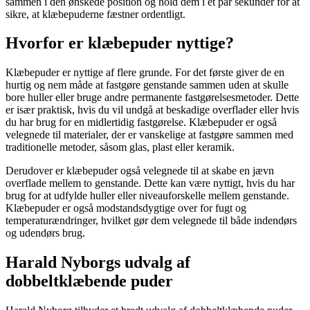
sammen i den ønskede position og hold dem i et par sekunder for at
sikre, at klæbepuderne fæstner ordentligt.
Hvorfor er klæbepuder nyttige?
Klæbepuder er nyttige af flere grunde. For det første giver de en
hurtig og nem måde at fastgøre genstande sammen uden at skulle
bore huller eller bruge andre permanente fastgørelsesmetoder. Dette
er især praktisk, hvis du vil undgå at beskadige overflader eller hvis
du har brug for en midlertidig fastgørelse. Klæbepuder er også
velegnede til materialer, der er vanskelige at fastgøre sammen med
traditionelle metoder, såsom glas, plast eller keramik.
Derudover er klæbepuder også velegnede til at skabe en jævn
overflade mellem to genstande. Dette kan være nyttigt, hvis du har
brug for at udfylde huller eller niveauforskelle mellem genstande.
Klæbepuder er også modstandsdygtige over for fugt og
temperaturændringer, hvilket gør dem velegnede til både indendørs
og udendørs brug.
Harald Nyborgs udvalg af
dobbeltklæbende puder