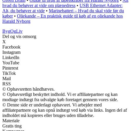
Green Drain
•
Guide til brug af tapetskraber fra Harald Nyborg
•
Alt
hvad du behøver at vide om plænedress
•
USB Ethernet Adapter:
Alt, du behøver at vide
•
Marinebatteri – Hvad du skal vide før du
køber
•
Oliekande – En praktisk guide til køb af en oliekande hos
Harald Nyborg
Byg
Og
Liv
Del og vis omsorg
X
Facebook
Instagram
LinkedIn
YouTube
Pinterest
TikTok
Mail
RSS
© Ophavsretten håndhæves.
© Ophavsretligt beskyttet indhold. Vi er affiliatepartner og kan
modtage indtægt fra udvalgte køb foretaget gennem vores side.
© Denne side er underlagt ophavsret. Vi arbejder med
affiliatepartnere og kan opnå indtægt ved køb via links. Ingen del af
indholdet må kopieres eller bruges uden tilladelse.
Materiale
Gratis ting