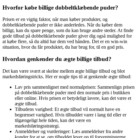
Hvorfor købe billige dobbeltklæbende puder?
Prisen er en vigtig faktor, når man køber produkter, og
dobbeltklæbende puder er ikke anderledes. Når du køber dem
billigt, kan du spare penge, som du kan bruge andre steder. At finde
gode tilbud på dobbeltklæbende puder giver dig også mulighed for
at købe flere, så du altid har dem ved hånden. Det er en win-win
situation, hvor du får produktet, du har brug for, til en god pris.
Hvordan genkender du ægte billige tilbud?
Det kan være svært at skelne mellem ægte billige tilbud og blot
markedsføringstricks. Her er nogle tips til at genkende ægte tilbud:
Lav pris sammenlignet med normalprisen: Sammenlign prisen
på dobbeltklæbende puder med den normale pris i butikken
eller online. Hvis prisen er betydeligt lavere, kan det være et
ægte tilbud.
Tilbudens varighed: Et ægte tilbud vil normalt have en
begrænset varighed. Hvis tilbuddet varer i lang tid eller er
tilgængeligt hele tiden, kan det være en
markedsføringsstrategi.
Anmeldelser og vurderinger: Læs anmeldelser fra andre
kunder for at se, om tilbuddet lever op til forventningerne.