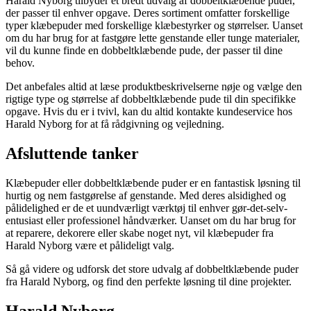
Harald Nyborg tilbyder et bredt udvalg af dobbeltklæbende puder,
der passer til enhver opgave. Deres sortiment omfatter forskellige
typer klæbepuder med forskellige klæbestyrker og størrelser. Uanset
om du har brug for at fastgøre lette genstande eller tunge materialer,
vil du kunne finde en dobbeltklæbende pude, der passer til dine
behov.
Det anbefales altid at læse produktbeskrivelserne nøje og vælge den
rigtige type og størrelse af dobbeltklæbende pude til din specifikke
opgave. Hvis du er i tvivl, kan du altid kontakte kundeservice hos
Harald Nyborg for at få rådgivning og vejledning.
Afsluttende tanker
Klæbepuder eller dobbeltklæbende puder er en fantastisk løsning til
hurtig og nem fastgørelse af genstande. Med deres alsidighed og
pålidelighed er de et uundværligt værktøj til enhver gør-det-selv-
entusiast eller professionel håndværker. Uanset om du har brug for
at reparere, dekorere eller skabe noget nyt, vil klæbepuder fra
Harald Nyborg være et pålideligt valg.
Så gå videre og udforsk det store udvalg af dobbeltklæbende puder
fra Harald Nyborg, og find den perfekte løsning til dine projekter.
Harald Nyborg