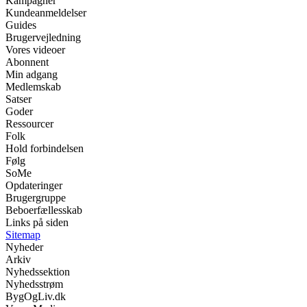
Kampagner
Kundeanmeldelser
Guides
Brugervejledning
Vores videoer
Abonnent
Min adgang
Medlemskab
Satser
Goder
Ressourcer
Folk
Hold forbindelsen
Følg
SoMe
Opdateringer
Brugergruppe
Beboerfællesskab
Links på siden
Sitemap
Nyheder
Arkiv
Nyhedssektion
Nyhedsstrøm
BygOgLiv.dk