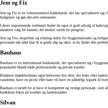
Jem og Fix
Jem og Fix er en velrenommeret butikskæde, der har specialiseret sig i
boligejere og gør-det-selv-entusiaster.
I deres imponerende sortiment finder du også et godt udvalg af kølerygs
attraktivt valg for kunder, der ønsker værdi for pengene.
Jem og Fixs ekspertise og erfaring inden for byggematerialer og boligud
personale står altid klar til at guide dig og sikre, at du finder den perf
Bauhaus
Bauhaus er en international butikskæde, der specialiserer sig i byggema
popularitet blandt både professionelle og private kunder.
Butikken imødekommer også behovene hos dem, der leder efter kølerygsæ
vandretur, have en picnic eller bare vil have en pålidelig rygsæk til h
Bauhaus er kendt for at have et kompetent og venligt personale, som al
butikkens fokus på kvalitet og funktionalitet.
Silvan