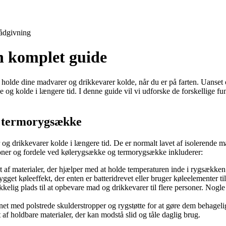
ådgivning
 komplet guide
 holde dine madvarer og drikkevarer kolde, når du er på farten. Uanset o
og kolde i længere tid. I denne guide vil vi udforske de forskellige fu
g termorygsække
og drikkevarer kolde i længere tid. De er normalt lavet af isolerende m
ioner og fordele ved kølerygsække og termorygsække inkluderer:
f materialer, der hjælper med at holde temperaturen inde i rygsækken 
t køleeffekt, der enten er batteridrevet eller bruger køleelementer ti
lig plads til at opbevare mad og drikkevarer til flere personer. Nogle m
t med polstrede skulderstropper og rygstøtte for at gøre dem behagelige
f holdbare materialer, der kan modstå slid og tåle daglig brug.