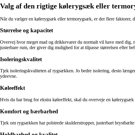
Valg af den rigtige kølerygsæk eller termo
Når du vælger en kølerygsæk eller termorygsæk, er der flere faktorer, du
Størrelse og kapacitet
Overvej hvor meget mad og drikkevarer du normalt vil have med dig, n
justerbare rum, der giver dig mulighed for at tilpasse størrelsen efter be
Isoleringskvalitet
Tjek isoleringskvaliteten af rygsækken. Jo bedre isolering, desto læng
ydeevne.
Køleeffekt
Hvis du har brug for ekstra køleeffekt, skal du overveje en kølerygsæk
Komfort og bærbarhed
Tjek om rygsækken har polstrede skulderstropper, justerbart brystbælte 
Holdbarhed og kvalitet