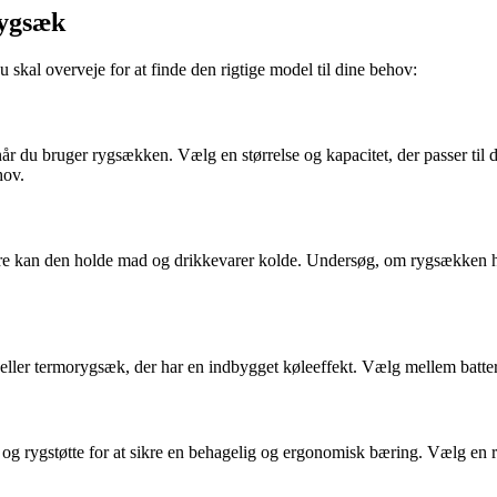
rygsæk
 skal overveje for at finde den rigtige model til dine behov:
år du bruger rygsækken. Vælg en størrelse og kapacitet, der passer t
hov.
ere kan den holde mad og drikkevarer kolde. Undersøg, om rygsækken har
 eller termorygsæk, der har en indbygget køleeffekt. Vælg mellem batte
og rygstøtte for at sikre en behagelig og ergonomisk bæring. Vælg en ry