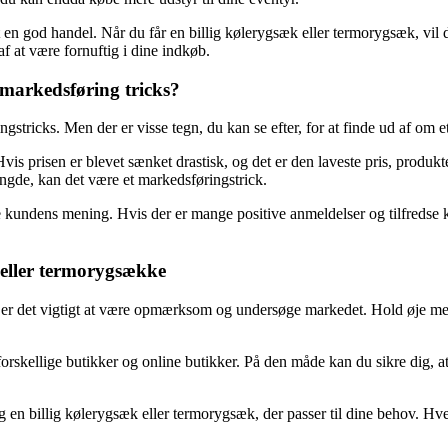
t en god handel. Når du får en billig kølerygsæk eller termorygsæk, vil 
e af at være fornuftig i dine indkøb.
markedsføring tricks?
tricks. Men der er visse tegn, du kan se efter, for at finde ud af om et 
 Hvis prisen er blevet sænket drastisk, og det er den laveste pris, produ
ængde, kan det være et markedsføringstrick.
 kundens mening. Hvis der er mange positive anmeldelser og tilfredse kun
e eller termorygsække
e er det vigtigt at være opmærksom og undersøge markedet. Hold øje med 
orskellige butikker og online butikker. På den måde kan du sikre dig, a
g en billig kølerygsæk eller termorygsæk, der passer til dine behov. Hve