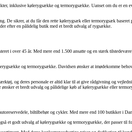
ukter, inklusive kølerygsække og termorygsække. Uanset om du er en eve
g. De sikrer, at du får den rette kølerygsæk eller termorygsæk baseret
der efter en pålidelig butik med et bredt udvalg af rygsække.
ret i over 45 år. Med mere end 1.500 ansatte og en stærk tilstedevære
 af kølerygsække og termorygsække. Davidsen ønsker at imødekomme behov
ktøj, og deres personale er altid klar til at give rådgivning og vejled
der ønsker et bredt udvalg og pålidelige køb af kølerygsække eller termo
i autoreservedele, biltilbehør og cykler. Med mere end 100 butikker i Da
gså et godt udvalg af kølerygsække og termorygsække, der passer til for