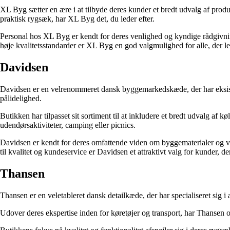
XL Byg sætter en ære i at tilbyde deres kunder et bredt udvalg af prod
praktisk rygsæk, har XL Byg det, du leder efter.
Personal hos XL Byg er kendt for deres venlighed og kyndige rådgivnin
høje kvalitetsstandarder er XL Byg en god valgmulighed for alle, der le
Davidsen
Davidsen er en velrenommeret dansk byggemarkedskæde, der har eksiste
pålidelighed.
Butikken har tilpasset sit sortiment til at inkludere et bredt udvalg
udendørsaktiviteter, camping eller picnics.
Davidsen er kendt for deres omfattende viden om byggematerialer og vær
til kvalitet og kundeservice er Davidsen et attraktivt valg for kunder, 
Thansen
Thansen er en veletableret dansk detailkæde, der har specialiseret sig 
Udover deres ekspertise inden for køretøjer og transport, har Thansen o