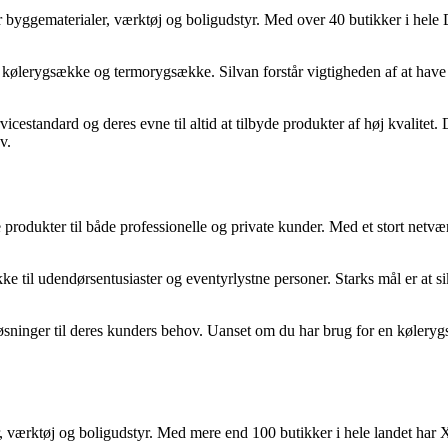
r byggematerialer, værktøj og boligudstyr. Med over 40 butikker i hele D
f kølerygsække og termorygsække. Silvan forstår vigtigheden af at have
estandard og deres evne til altid at tilbyde produkter af høj kvalitet. D
v.
produkter til både professionelle og private kunder. Med et stort netvær
 til udendørsentusiaster og eventyrlystne personer. Starks mål er at si
de løsninger til deres kunders behov. Uanset om du har brug for en kølery
, værktøj og boligudstyr. Med mere end 100 butikker i hele landet har 