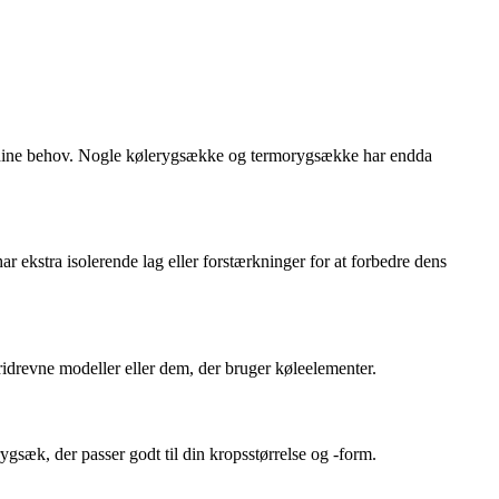
il dine behov. Nogle kølerygsække og termorygsække har endda
 ekstra isolerende lag eller forstærkninger for at forbedre dens
ridrevne modeller eller dem, der bruger køleelementer.
gsæk, der passer godt til din kropsstørrelse og -form.