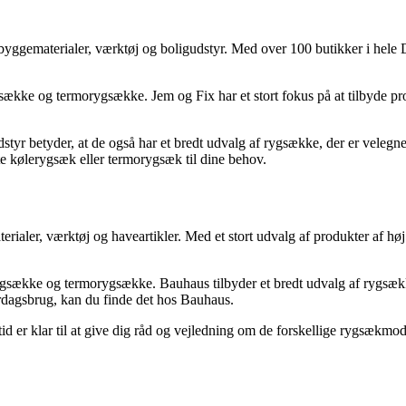
 byggematerialer, værktøj og boligudstyr. Med over 100 butikker i hele
ække og termorygsække. Jem og Fix har et stort fokus på at tilbyde produ
styr betyder, at de også har et bredt udvalg af rygsække, der er velegn
ekte kølerygsæk eller termorygsæk til dine behov.
terialer, værktøj og haveartikler. Med et stort udvalg af produkter af h
kke og termorygsække. Bauhaus tilbyder et bredt udvalg af rygsække i f
verdagsbrug, kan du finde det hos Bauhaus.
tid er klar til at give dig råd og vejledning om de forskellige rygsækm