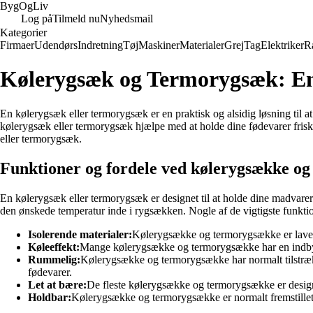
Byg
Og
Liv
Log på
Tilmeld nu
Nyhedsmail
Kategorier
Firmaer
Udendørs
Indretning
Tøj
Maskiner
Materialer
Grej
Tag
Elektriker
R
Kølerygsæk og Termorygsæk: En
En kølerygsæk eller termorygsæk er en praktisk og alsidig løsning til at
kølerygsæk eller termorygsæk hjælpe med at holde dine fødevarer friske 
eller termorygsæk.
Funktioner og fordele ved kølerygsække o
En kølerygsæk eller termorygsæk er designet til at holde dine madvarer 
den ønskede temperatur inde i rygsækken. Nogle af de vigtigste funkt
Isolerende materialer:
Kølerygsække og termorygsække er lavet a
Køleeffekt:
Mange kølerygsække og termorygsække har en indbygge
Rummelig:
Kølerygsække og termorygsække har normalt tilstrække
fødevarer.
Let at bære:
De fleste kølerygsække og termorygsække er designe
Holdbar:
Kølerygsække og termorygsække er normalt fremstillet a