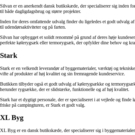
Silvan er en anerkendt dansk butikskæde, der specialiserer sig inden fo
til både dagligdagsbrug og større projekter.
Inden for deres omfattende udvalg finder du ligeledes et godt udvalg a
til udendørsaktiviteter og på farten.
Silvan har opbygget et solidt renommé på grund af deres høje kundeservic
perfekte kølerygsæk eller termorygsæk, der opfylder dine behov og kra
Stark
Stark er en velkendt leverandør af byggematerialer, værktøj og tekniske 
vifte af produkter af høj kvalitet og sin fremragende kundeservice.
Butikken tilbyder også et godt udvalg af kølerygsække og termorygsække
herunder rygsække, der er slidstærke, funktionelle og af høj kvalitet.
Stark har et dygtigt personale, der er specialiseret i at vejlede og fin
friske på campingturen, er Stark et godt valg.
XL Byg
XL Byg er en dansk butikskæde, der specialiserer sig i byggematerialer