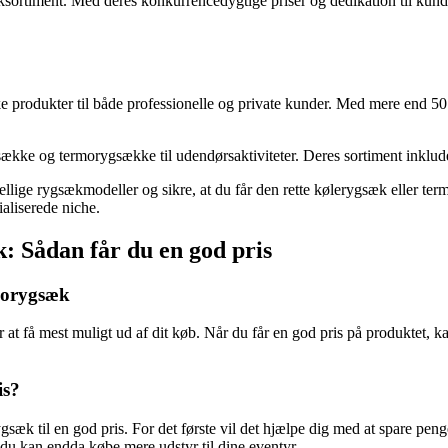
sæksortiment. Med deres konkurrencedygtige priser og dedikation til kund
e produkter til både professionelle og private kunder. Med mere end 5
e og termorygsække til udendørsaktiviteter. Deres sortiment inkludere
llige rygsækmodeller og sikre, at du får den rette kølerygsæk eller ter
aliserede niche.
k: Sådan får du en god pris
rmorygsæk
at få mest muligt ud af dit køb. Når du får en god pris på produktet, k
is?
ygsæk til en god pris. For det første vil det hjælpe dig med at spare penge
 du kan endda købe mere udstyr til dine eventyr.