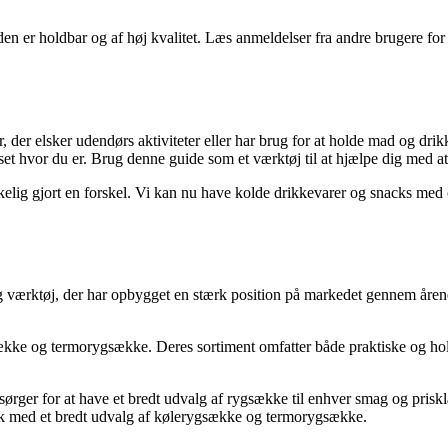
den er holdbar og af høj kvalitet. Læs anmeldelser fra andre brugere f
 der elsker udendørs aktiviteter eller har brug for at holde mad og drikk
et hvor du er. Brug denne guide som et værktøj til at hjælpe dig med at
rkelig gjort en forskel. Vi kan nu have kolde drikkevarer og snacks med
 værktøj, der har opbygget en stærk position på markedet gennem åren
ække og termorygsække. Deres sortiment omfatter både praktiske og hold
ørger for at have et bredt udvalg af rygsække til enhver smag og prisk
utik med et bredt udvalg af kølerygsække og termorygsække.