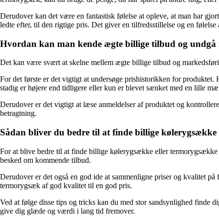
Derudover kan det være en fantastisk følelse at opleve, at man har gjor
ledte efter, til den rigtige pris. Det giver en tilfredsstillelse og en følels
Hvordan kan man kende ægte billige tilbud og undgå 
Det kan være svært at skelne mellem ægte billige tilbud og markedsførings
For det første er det vigtigt at undersøge prishistorikken for produktet.
stadig er højere end tidligere eller kun er blevet sænket med en lille m
Derudover er det vigtigt at læse anmeldelser af produktet og kontrollere
betragtning.
Sådan bliver du bedre til at finde billige kølerygsækk
For at blive bedre til at finde billige kølerygsække eller termorygsækk
besked om kommende tilbud.
Derudover er det også en god ide at sammenligne priser og kvalitet på f
termorygsæk af god kvalitet til en god pris.
Ved at følge disse tips og tricks kan du med stor sandsynlighed finde di
give dig glæde og værdi i lang tid fremover.