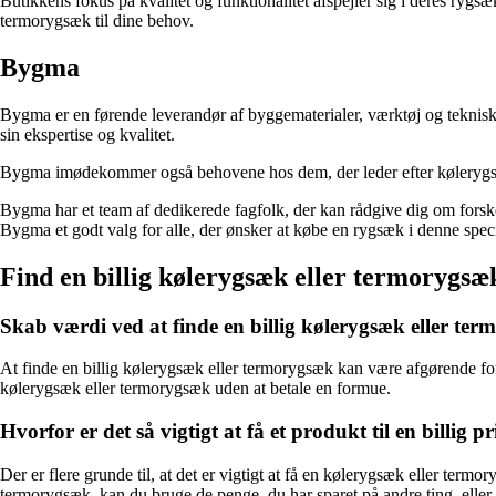
Butikkens fokus på kvalitet og funktionalitet afspejler sig i deres ryg
termorygsæk til dine behov.
Bygma
Bygma er en førende leverandør af byggematerialer, værktøj og teknisk
sin ekspertise og kvalitet.
Bygma imødekommer også behovene hos dem, der leder efter kølerygsækk
Bygma har et team af dedikerede fagfolk, der kan rådgive dig om forske
Bygma et godt valg for alle, der ønsker at købe en rygsæk i denne speci
Find en billig kølerygsæk eller termorygsæ
Skab værdi ved at finde en billig kølerygsæk eller te
At finde en billig kølerygsæk eller termorygsæk kan være afgørende for 
kølerygsæk eller termorygsæk uden at betale en formue.
Hvorfor er det så vigtigt at få et produkt til en billig pr
Der er flere grunde til, at det er vigtigt at få en kølerygsæk eller termor
termorygsæk, kan du bruge de penge, du har sparet på andre ting, eller