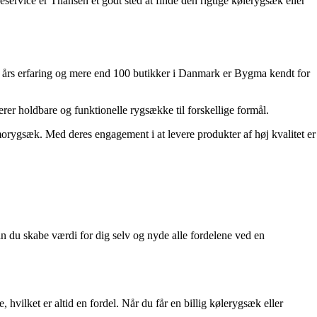
eservice er Thansen et godt sted at finde den rigtige kølerygsæk eller
0 års erfaring og mere end 100 butikker i Danmark er Bygma kendt for
r holdbare og funktionelle rygsække til forskellige formål.
morygsæk. Med deres engagement i at levere produkter af høj kvalitet er
an du skabe værdi for dig selv og nyde alle fordelene ved en
, hvilket er altid en fordel. Når du får en billig kølerygsæk eller