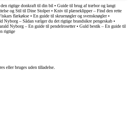
en rigtige donkraft til din bil
•
Guide til brug af træbor og langt
else og Stil til Dine Stolper
•
Kniv til plæneklipper – Find den rette
Fiskars flækøkse
•
En guide til skruenøgler og svensknøgler
•
d Nyborg – Sådan vælger du det rigtige brandsikre pengeskab
•
ald Nyborg – En guide til pendelrosetter
•
Guld bestik – En guide til
n rigtige
s eller bruges uden tilladelse.