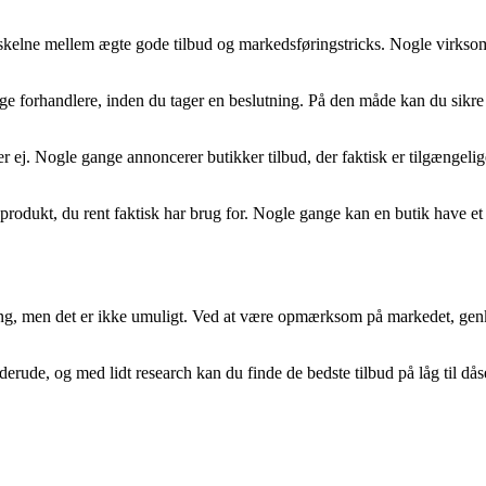
at skelne mellem ægte gode tilbud og markedsføringstricks. Nogle virksom
ge forhandlere, inden du tager en beslutning. På den måde kan du sikre di
j. Nogle gange annoncerer butikker tilbud, der faktisk er tilgængelige t
produkt, du rent faktisk har brug for. Nogle gange kan en butik have et f
dring, men det er ikke umuligt. Ved at være opmærksom på markedet, genk
erude, og med lidt research kan du finde de bedste tilbud på låg til dåse