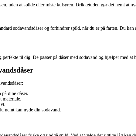
dåsen, uden at spilde eller miste kulsyren. Drikketuden gør det nemt at n
tandard sodavandsdåser og forhindrer spild, når du er på farten. Du ka
 perfekte til dig. De passer på dåser med sodavand og hjælper med at b
davandsdåser
davandsdåser:
n på dine dåser.
t materiale.
vt.
å du nemt kan nyde din sodavand.
e sodavandsdåser friske og undgå spild. Ved at vælge det rigtige låg kan