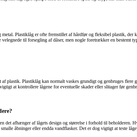
 metal. Plastiklåg er ofte fremstillet af hårdfør og fleksibel plastik, de
 velegnede til forsegling af dåser, men nogle foretrækker en bestemt ty
t af plastik. Plastiklåg kan normalt vaskes grundigt og genbruges flere 
 vigtigt at kontrollere lågene for eventuelle skader eller slitager før genb
ldere?
, men det afhænger af lågets design og størrelse i forhold til beholdere
malle åbninger eller endda vandflasker. Det er dog vigtigt at teste låget 