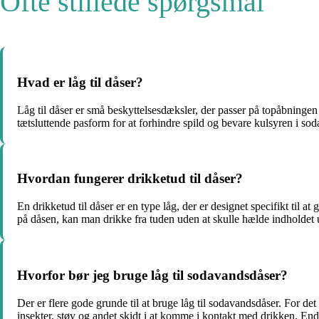
Ofte stillede spørgsmål
Hvad er låg til dåser?
Låg til dåser er små beskyttelsesdæksler, der passer på topåbningen a
tætsluttende pasform for at forhindre spild og bevare kulsyren i so
Hvordan fungerer drikketud til dåser?
En drikketud til dåser er en type låg, der er designet specifikt til 
på dåsen, kan man drikke fra tuden uden at skulle hælde indholdet u
Hvorfor bør jeg bruge låg til sodavandsdåser?
Der er flere gode grunde til at bruge låg til sodavandsdåser. For d
insekter, støv og andet skidt i at komme i kontakt med drikken. End