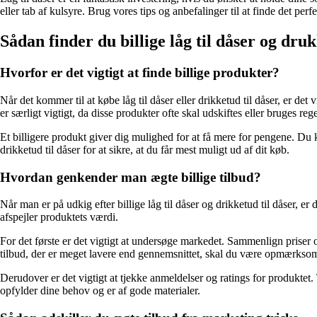
eller tab af kulsyre. Brug vores tips og anbefalinger til at finde det p
Sådan finder du billige låg til dåser og druk
Hvorfor er det vigtigt at finde billige produkter?
Når det kommer til at købe låg til dåser eller drikketud til dåser, er det 
er særligt vigtigt, da disse produkter ofte skal udskiftes eller bruges re
Et billigere produkt giver dig mulighed for at få mere for pengene. Du k
drikketud til dåser for at sikre, at du får mest muligt ud af dit køb.
Hvordan genkender man ægte billige tilbud?
Når man er på udkig efter billige låg til dåser og drikketud til dåser, er 
afspejler produktets værdi.
For det første er det vigtigt at undersøge markedet. Sammenlign priser o
tilbud, der er meget lavere end gennemsnittet, skal du være opmærksom o
Derudover er det vigtigt at tjekke anmeldelser og ratings for produktet.
opfylder dine behov og er af gode materialer.