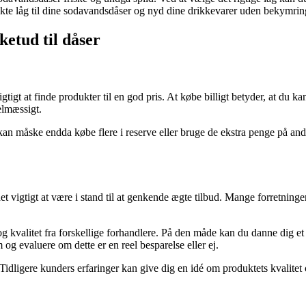
erfekte låg til dine sodavandsdåser og nyd dine drikkevarer uden bekymrin
ketud til dåser
vigtigt at finde produkter til en god pris. At købe billigt betyder, at du 
gelmæssigt.
an måske endda købe flere i reserve eller bruge de ekstra penge på andre 
det vigtigt at være i stand til at genkende ægte tilbud. Mange forretninger
g kvalitet fra forskellige forhandlere. På den måde kan du danne dig et o
g evaluere om dette er en reel besparelse eller ej.
 Tidligere kunders erfaringer kan give dig en idé om produktets kvalitet 