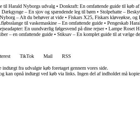
e til Harald Nyborgs udvalg
•
Donkraft: En omfattende guide til køb af d
•
Dækgynge – En sjov og spændende leg til børn
•
Stolpehatte – Beskytt
yborg – Alt du behøver at vide
•
Fiskars X25, Fiskars kløveøkse, og 
fløbsslange til vaskemaskine – En omfattende guide
•
Pengeskab Haral
ejseadapter: En uundværlig følgesvend på dine rejser
•
Lampe Roset Har
liber – en omfattende guide
•
Stiksav – En komplet guide til at vælge de
terest
TikTok
Mail
RSS
e indtægt fra udvalgte køb foretaget gennem vores side.
og kan opnå indtægt ved køb via links. Ingen del af indholdet må kopiere