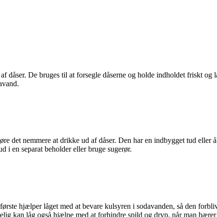
f dåser. De bruges til at forsegle dåserne og holde indholdet friskt og læ
davand.
at gøre det nemmere at drikke ud af dåser. Den har en indbygget tud eller
d i en separat beholder eller bruge sugerør.
et første hjælper låget med at bevare kulsyren i sodavanden, så den for
elig kan låg også hjælpe med at forhindre spild og dryp, når man bærer r