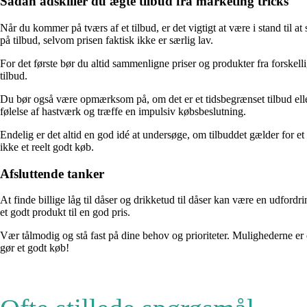
Sådan adskiller du ægte tilbud fra marketing tricks
Når du kommer på tværs af et tilbud, er det vigtigt at være i stand til 
på tilbud, selvom prisen faktisk ikke er særlig lav.
For det første bør du altid sammenligne priser og produkter fra forskelli
tilbud.
Du bør også være opmærksom på, om det er et tidsbegrænset tilbud eller e
følelse af hastværk og træffe en impulsiv købsbeslutning.
Endelig er det altid en god idé at undersøge, om tilbuddet gælder for et 
ikke et reelt godt køb.
Afsluttende tanker
At finde billige låg til dåser og drikketud til dåser kan være en udfor
et godt produkt til en god pris.
Vær tålmodig og stå fast på dine behov og prioriteter. Mulighederne er d
gør et godt køb!