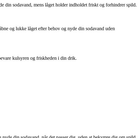
yde din sodavand, mens låget holder indholdet friskt og forhindrer spild.
n åbne og lukke låget efter behov og nyde din sodavand uden
evare kulsyren og friskheden i din drik.
 du nyde din sodavand, når det passer dig, uden at bekymre dig om spild