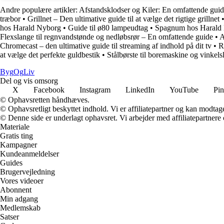
Andre populære artikler:
Afstandsklodser og Kiler: En omfattende guid
træbor
•
Grillnet – Den ultimative guide til at vælge det rigtige grillnet
hos Harald Nyborg
•
Guide til ø80 lampeudtag
•
Spagnum hos Harald N
Flexslange til regnvandstønde og nedløbsrør – En omfattende guide
•
A
Chromecast – den ultimative guide til streaming af indhold på dit tv
•
R
at vælge det perfekte guldbestik
•
Stålbørste til boremaskine og vinkels
Byg
Og
Liv
Del og vis omsorg
X
Facebook
Instagram
LinkedIn
YouTube
Pin
© Ophavsretten håndhæves.
© Ophavsretligt beskyttet indhold. Vi er affiliatepartner og kan modtag
© Denne side er underlagt ophavsret. Vi arbejder med affiliatepartnere 
Materiale
Gratis ting
Kampagner
Kundeanmeldelser
Guides
Brugervejledning
Vores videoer
Abonnent
Min adgang
Medlemskab
Satser