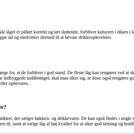
r låget er påført korrekt og tæt sluttende, forbliver kulsyren i dåsen i 
lippe ud og medvirker dermed til at bevare drikkeoplevelsen.
sørge for, at de forbliver i god stand. De fleste låg kan rengøres ved at
ndbyggede tudåbninger, skal man sikre sig, at disse også rengøres godt v
eller opbevares.
er?
lbutikker, der sælger køkken- og drikkevarer. De kan også findes i nogle 
 dem til, samt at vælge låg af høj kvalitet for at sikre god tætning og hol