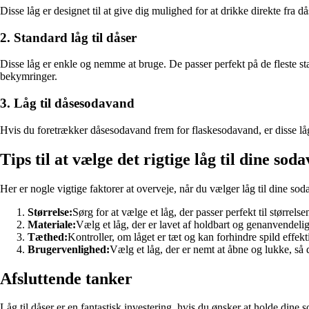
Disse låg er designet til at give dig mulighed for at drikke direkte fra 
2. Standard låg til dåser
Disse låg er enkle og nemme at bruge. De passer perfekt på de fleste s
bekymringer.
3. Låg til dåsesodavand
Hvis du foretrækker dåsesodavand frem for flaskesodavand, er disse låg
Tips til at vælge det rigtige låg til dine so
Her er nogle vigtige faktorer at overveje, når du vælger låg til dine so
Størrelse:
Sørg for at vælge et låg, der passer perfekt til størrelse
Materiale:
Vælg et låg, der er lavet af holdbart og genanvendelig
Tæthed:
Kontroller, om låget er tæt og kan forhindre spild effekti
Brugervenlighed:
Vælg et låg, der er nemt at åbne og lukke, s
Afsluttende tanker
Låg til dåser er en fantastisk investering, hvis du ønsker at holde din