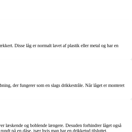
kkert. Disse låg er normalt lavet af plastik eller metal og har en
 åbning, der fungerer som en slags drikkestråle. Når låget er monteret
bliver læskende og boblende længere. Desuden forhindrer låget også
undt på en dåse, især hvis man har en drikketud tilsluttet.