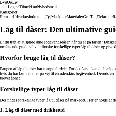
Byg
Og
Liv
Log på
Tilmeld nu
Nyhedsmail
Kategorier
Firmaer
Udendørs
Indretning
Tøj
Maskiner
Materialer
Grej
Tag
Elektriker
R
Låg til dåser: Den ultimative gui
Er du træt af at spilde dine sodavandsdåser, når du er på farten? Ønsker 
omfattende guide vil vi udforske forskellige typer låg til dåser og give d
Hvorfor bruge låg til dåser?
Brugen af låg til dåser har mange fordele. For det første kan de hjælpe m
hvis du har børn eller er på vej til en udendørs begivenhed. Derudover 
blevet åbnet.
Forskellige typer låg til dåser
Der findes forskellige typer låg til dåser på markedet. Her er nogle af 
1. Låg til dåser med drikketud