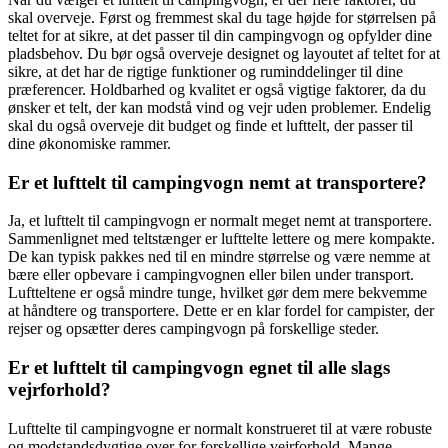
skal overveje. Først og fremmest skal du tage højde for størrelsen på
teltet for at sikre, at det passer til din campingvogn og opfylder dine
pladsbehov. Du bør også overveje designet og layoutet af teltet for at
sikre, at det har de rigtige funktioner og ruminddelinger til dine
præferencer. Holdbarhed og kvalitet er også vigtige faktorer, da du
ønsker et telt, der kan modstå vind og vejr uden problemer. Endelig
skal du også overveje dit budget og finde et lufttelt, der passer til
dine økonomiske rammer.
Er et lufttelt til campingvogn nemt at transportere?
Ja, et lufttelt til campingvogn er normalt meget nemt at transportere.
Sammenlignet med teltstænger er lufttelte lettere og mere kompakte.
De kan typisk pakkes ned til en mindre størrelse og være nemme at
bære eller opbevare i campingvognen eller bilen under transport.
Luftteltene er også mindre tunge, hvilket gør dem mere bekvemme
at håndtere og transportere. Dette er en klar fordel for campister, der
rejser og opsætter deres campingvogn på forskellige steder.
Er et lufttelt til campingvogn egnet til alle slags
vejrforhold?
Lufttelte til campingvogne er normalt konstrueret til at være robuste
og modstandsdygtige over for forskellige vejrforhold. Mange