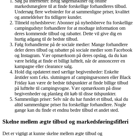
Søg på internettet: Brug søgemaskiner og online
markedsmæglere til at finde forskellige forhandleres tilbud.
Undersøg flere websteder for at sammenligne priser, kvalitet
og anmeldelser fra tidligere kunder.
Tilmeld nyhedsbreve: Abonner på nyhedsbreve fra forskellige
campingudstyr forhandlere for at modtage information om
deres kommende tilbud og rabatter. Dette vil give dig en
hurtig adgang til de bedste tilbud.
Følg forhandlerne på de sociale medier: Mange forhandlere
deler deres tilbud og rabatter på sociale medier som Facebook
og Instagram. Vær opmærksom på deres opslag, da du kan
være heldig at finde et billigt lufttelt, når de annoncerer en
kampagne eller clearance salg.
Hold dig opdateret med særlige begivenheder: Enkelte
årstider som f.eks. slutningen af ​​campingsæsonen eller Black
Friday kan være de bedste tidspunkter at finde billige tilbud
på lufttelte til campingvogne. Vær opmærksom på disse
begivenheder og planlæg dit køb til disse tidspunkter.
Sammenlign priser: Selv når du har fundet et tilbud, skal du
altid sammenligne priser fra forskellige forhandlere. Nogle
gange kan du finde et endnu bedre tilbud et andet sted.
Skelne mellem ægte tilbud og markedsføringsfifleri
Det er vigtigt at kunne skelne mellem ægte tilbud og