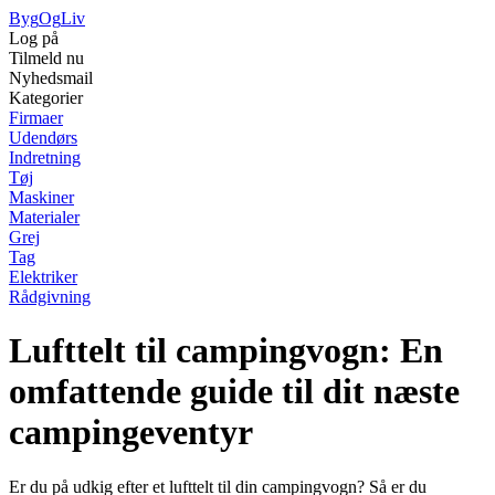
Byg
Og
Liv
Log på
Tilmeld nu
Nyhedsmail
Kategorier
Firmaer
Udendørs
Indretning
Tøj
Maskiner
Materialer
Grej
Tag
Elektriker
Rådgivning
Lufttelt til campingvogn: En
omfattende guide til dit næste
campingeventyr
Er du på udkig efter et lufttelt til din campingvogn? Så er du