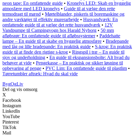
neon tape: En omfattende guide
•
Kronelys LED: Skab en hyggelig
atmosfære med LED kronelys
•
Guide til at vælge den rette
termodragt til mænd
•
Mørtelblander, piskeris til boremaskine og
andre værktøjer til effektiv murerarbejde
•
Husvandværk: En
omfattende guide til at vælge det rette husvandværk
•
12V
Vandpumpe til Campingvogn hos Harald Nyborg
•
50 mm
afløbsrør: En omfattende guide til afløbssystemer
•
Paddehatte
lampe – En guide til at skabe en hyggelig atmosfære
•
Bradepande
med låg og lille bradepande: En praktisk guide
•
S-krog: En praktisk
guide til at finde den rigtige s-krog
•
Ringspil i træ – En guide til
sjov og underholdning
•
En guide til ekspansionsbolte: Alt hvad du
behøver at vide
•
Pengekasse – En praktisk og sikker løsning til
opbevaring af penge
•
PVC Lim: En omfattende guide til plastlim
•
Tørretumbler aftræk: Hvad du skal vide
Byg
Og
Liv
Del og vis omsorg
X
Facebook
Instagram
LinkedIn
YouTube
Pinterest
TikTok
Mail