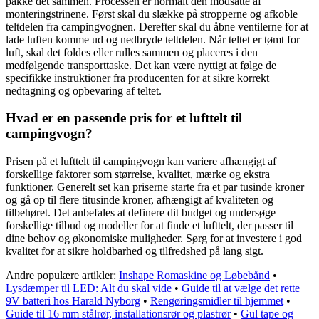
pakke det sammen. Processen er normalt den modsatte af
monteringstrinene. Først skal du slække på stropperne og afkoble
teltdelen fra campingvognen. Derefter skal du åbne ventilerne for at
lade luften komme ud og nedbryde teltdelen. Når teltet er tømt for
luft, skal det foldes eller rulles sammen og placeres i den
medfølgende transporttaske. Det kan være nyttigt at følge de
specifikke instruktioner fra producenten for at sikre korrekt
nedtagning og opbevaring af teltet.
Hvad er en passende pris for et lufttelt til
campingvogn?
Prisen på et lufttelt til campingvogn kan variere afhængigt af
forskellige faktorer som størrelse, kvalitet, mærke og ekstra
funktioner. Generelt set kan priserne starte fra et par tusinde kroner
og gå op til flere titusinde kroner, afhængigt af kvaliteten og
tilbehøret. Det anbefales at definere dit budget og undersøge
forskellige tilbud og modeller for at finde et lufttelt, der passer til
dine behov og økonomiske muligheder. Sørg for at investere i god
kvalitet for at sikre holdbarhed og tilfredshed på lang sigt.
Andre populære artikler:
Inshape Romaskine og Løbebånd
•
Lysdæmper til LED: Alt du skal vide
•
Guide til at vælge det rette
9V batteri hos Harald Nyborg
•
Rengøringsmidler til hjemmet
•
Guide til 16 mm stålrør, installationsrør og plastrør
•
Gul tape og