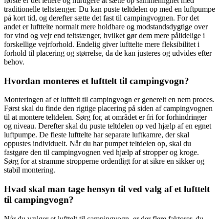
første er det lettere og hurtigere at sætte op sammenlignet med
traditionelle teltstænger. Du kan puste teltdelen op med en luftpumpe
på kort tid, og derefter sætte det fast til campingvognen. For det
andet er lufttelte normalt mere holdbare og modstandsdygtige over
for vind og vejr end teltstænger, hvilket gør dem mere pålidelige i
forskellige vejrforhold. Endelig giver lufttelte mere fleksibilitet i
forhold til placering og størrelse, da de kan justeres og udvides efter
behov.
Hvordan monteres et lufttelt til campingvogn?
Monteringen af et lufttelt til campingvogn er generelt en nem proces.
Først skal du finde den rigtige placering på siden af campingvognen
til at montere teltdelen. Sørg for, at området er fri for forhindringer
og niveau. Derefter skal du puste teltdelen op ved hjælp af en egnet
luftpumpe. De fleste lufttelte har separate luftkamre, der skal
oppustes individuelt. Når du har pumpet teltdelen op, skal du
fastgøre den til campingvognen ved hjælp af stropper og kroge.
Sørg for at stramme stropperne ordentligt for at sikre en sikker og
stabil montering.
Hvad skal man tage hensyn til ved valg af et lufttelt
til campingvogn?
Når du vælger et lufttelt til campingvogn, er der flere faktorer, du