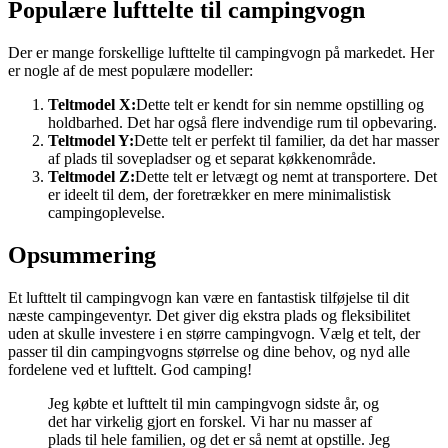
Populære lufttelte til campingvogn
Der er mange forskellige lufttelte til campingvogn på markedet. Her
er nogle af de mest populære modeller:
Teltmodel X:
Dette telt er kendt for sin nemme opstilling og
holdbarhed. Det har også flere indvendige rum til opbevaring.
Teltmodel Y:
Dette telt er perfekt til familier, da det har masser
af plads til sovepladser og et separat køkkenområde.
Teltmodel Z:
Dette telt er letvægt og nemt at transportere. Det
er ideelt til dem, der foretrækker en mere minimalistisk
campingoplevelse.
Opsummering
Et lufttelt til campingvogn kan være en fantastisk tilføjelse til dit
næste campingeventyr. Det giver dig ekstra plads og fleksibilitet
uden at skulle investere i en større campingvogn. Vælg et telt, der
passer til din campingvogns størrelse og dine behov, og nyd alle
fordelene ved et lufttelt. God camping!
Jeg købte et lufttelt til min campingvogn sidste år, og
det har virkelig gjort en forskel. Vi har nu masser af
plads til hele familien, og det er så nemt at opstille. Jeg