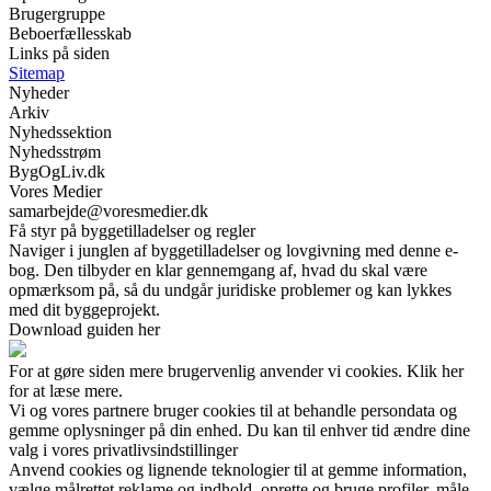
Brugergruppe
Beboerfællesskab
Links på siden
Sitemap
Nyheder
Arkiv
Nyhedssektion
Nyhedsstrøm
BygOgLiv.dk
Vores Medier
samarbejde@voresmedier.dk
Få styr på byggetilladelser og regler
Naviger i junglen af byggetilladelser og lovgivning med denne e-
bog. Den tilbyder en klar gennemgang af, hvad du skal være
opmærksom på, så du undgår juridiske problemer og kan lykkes
med dit byggeprojekt.
Download guiden her
For at gøre siden mere brugervenlig anvender vi cookies. Klik her
for at læse mere.
Vi og vores partnere bruger cookies til at behandle persondata og
gemme oplysninger på din enhed. Du kan til enhver tid ændre dine
valg i vores privatlivsindstillinger
Anvend cookies og lignende teknologier til at gemme information,
vælge målrettet reklame og indhold, oprette og bruge profiler, måle