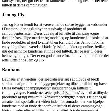
købssystem, der gør det let for kunderne at finde og bestille det rette
lufttelt til deres campingvogn.
Jem og Fix
Jem og Fix er kendt for at være en af de større byggemarkedskæder
i Danmark, der også tilbyder et udvalg af produkter til
campingentusiaster. Deres udvalg af lufttelte til campingvogne
dækker forskellige mærker og modeller, og kunderne kan stole på at
finde produkter af god kvalitet til en fornuftig pris. Jem og Fix har
en tydelig tilstedeværelse i både fysiske butikker og online, hvilket
gør det nemt for kunderne at finde det lufttelt, der passer til deres
behov og budget. Der er en god chance for, at du vil kunne finde det
rette lufttelt hos Jem og Fix!
Bauhaus
Bauhaus er et varehus, der specialiserer sig i at tilbyde et bredt
sortiment af produkter til byggeprojekter og tilbehør til hus og have.
Deres udvalg af campingudstyr inkluderer også lufttelte til
campingvogne. Kunderne sætter pris på Bauhaus’ evne til at tilbyde
produkter af høj kvalitet til konkurrencedygtige priser. De har også
ansatte med specialiseret viden inden for området, der kan hjælpe
kunderne med at finde det perfekte lufttelt til deres campingvogn.
Hvis du leder efter et lufttelt af høj kvalitet, bør du overveje at