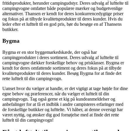
fritidsprodukter, herunder campingudstyr. Deres udvalg af lufttelte til
campingvogne omfatter både populære mærker og budgetvenlige
alternativer. Thansen er kendt for deres konkurrencedygtige priser
og fokus på at tilbyde kvalitetsprodukter til deres kunder. Hvis du
leder efter et lufttelt til en god pris, bør du besøge en af Thansens
butikker.
Bygma
Bygma er en stor byggemarkedskæde, der også har
campingprodukter i deres sortiment. Deres udvalg af lufttelte til
campingvogne dækker forskellige behov og prisklasser. Bygma er
kendt for deres omfattende sortiment og deres fokus på at tilbyde
kvalitetsprodukter til deres kunder. Besøg Bygma for at finde det
rette lufttelt til din campingvogn.
Uanset hvor du vælger at handle, er det vigtigt at tage højde for dine
egne behov og præferencer, når du vælger et lufttelt til din
campingvogn. Tag også gerne et kig på kundeanmeldelser og
anbefalinger for at få et indblik i andre campisteres erfaringer med
de forskellige butikker og lufttelte. Vi håber, at denne oversigt har
været nyttig, og ønsker dig god fornøjelse med at finde det rette
lufttelt til din campingvogn!