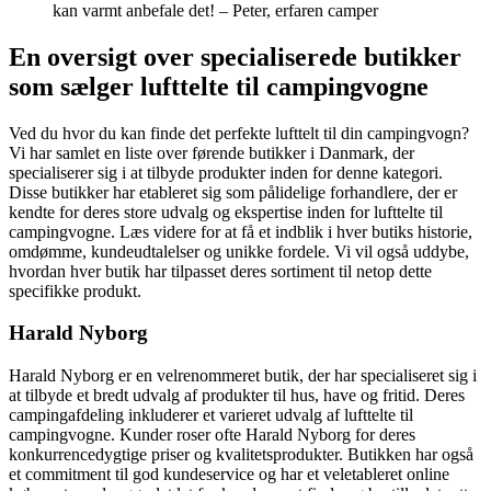
kan varmt anbefale det! – Peter, erfaren camper
En oversigt over specialiserede butikker
som sælger lufttelte til campingvogne
Ved du hvor du kan finde det perfekte lufttelt til din campingvogn?
Vi har samlet en liste over førende butikker i Danmark, der
specialiserer sig i at tilbyde produkter inden for denne kategori.
Disse butikker har etableret sig som pålidelige forhandlere, der er
kendte for deres store udvalg og ekspertise inden for lufttelte til
campingvogne. Læs videre for at få et indblik i hver butiks historie,
omdømme, kundeudtalelser og unikke fordele. Vi vil også uddybe,
hvordan hver butik har tilpasset deres sortiment til netop dette
specifikke produkt.
Harald Nyborg
Harald Nyborg er en velrenommeret butik, der har specialiseret sig i
at tilbyde et bredt udvalg af produkter til hus, have og fritid. Deres
campingafdeling inkluderer et varieret udvalg af lufttelte til
campingvogne. Kunder roser ofte Harald Nyborg for deres
konkurrencedygtige priser og kvalitetsprodukter. Butikken har også
et commitment til god kundeservice og har et veletableret online