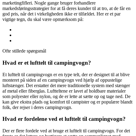
marketingfifleri. Nogle gange bruger forhandlere
markedsføringsstrategier for at få deres kunder til at tro, at de får en
god pris, når det i virkeligheden ikke er tilfældet. Her er et par
vigtige tegn, du skal være opmærksom på:
Ofte stillede spørgsmål
Hvad er et lufttelt til campingvogn?
Et lufttelt til campingvogn er en type telt, der er designet til at blive
monteret på siden af en campingvogn ved hjælp af oppustelige
luftstænger. Det erstatter det mere traditionelle system med stænger
af metal eller fiberglas. Luftteltene er lavet af holdbare materialer
som polyester eller nylon, og de er lette at sætte op og tage ned. De
kan give ekstra plads og komfort til campister og er populære blandt
folk, der rejser i deres campingvogn.
Hvad er fordelene ved et lufttelt til campingvogn?
Der er flere fordele ved at bruge et lufttelt til campingvogn. For det