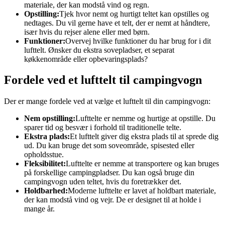
materiale, der kan modstå vind og regn.
Opstilling:
Tjek hvor nemt og hurtigt teltet kan opstilles og
nedtages. Du vil gerne have et telt, der er nemt at håndtere,
især hvis du rejser alene eller med børn.
Funktioner:
Overvej hvilke funktioner du har brug for i dit
lufttelt. Ønsker du ekstra sovepladser, et separat
køkkenområde eller opbevaringsplads?
Fordele ved et lufttelt til campingvogn
Der er mange fordele ved at vælge et lufttelt til din campingvogn:
Nem opstilling:
Lufttelte er nemme og hurtige at opstille. Du
sparer tid og besvær i forhold til traditionelle telte.
Ekstra plads:
Et lufttelt giver dig ekstra plads til at sprede dig
ud. Du kan bruge det som soveområde, spisested eller
opholdsstue.
Fleksibilitet:
Lufttelte er nemme at transportere og kan bruges
på forskellige campingpladser. Du kan også bruge din
campingvogn uden teltet, hvis du foretrækker det.
Holdbarhed:
Moderne lufttelte er lavet af holdbart materiale,
der kan modstå vind og vejr. De er designet til at holde i
mange år.