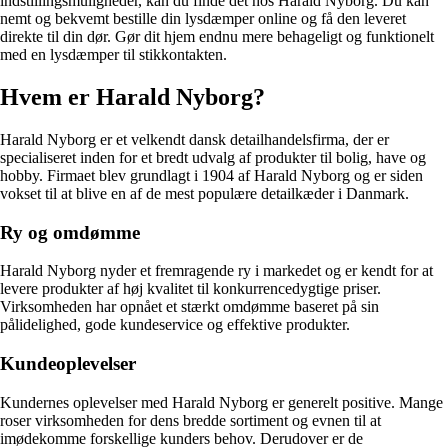
indstillingsmuligheder, kan du finde det hos Harald Nyborg. Du kan
nemt og bekvemt bestille din lysdæmper online og få den leveret
direkte til din dør. Gør dit hjem endnu mere behageligt og funktionelt
med en lysdæmper til stikkontakten.
Hvem er Harald Nyborg?
Harald Nyborg er et velkendt dansk detailhandelsfirma, der er
specialiseret inden for et bredt udvalg af produkter til bolig, have og
hobby. Firmaet blev grundlagt i 1904 af Harald Nyborg og er siden
vokset til at blive en af de mest populære detailkæder i Danmark.
Ry og omdømme
Harald Nyborg nyder et fremragende ry i markedet og er kendt for at
levere produkter af høj kvalitet til konkurrencedygtige priser.
Virksomheden har opnået et stærkt omdømme baseret på sin
pålidelighed, gode kundeservice og effektive produkter.
Kundeoplevelser
Kundernes oplevelser med Harald Nyborg er generelt positive. Mange
roser virksomheden for dens bredde sortiment og evnen til at
imødekomme forskellige kunders behov. Derudover er de