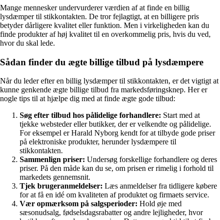
Mange mennesker undervurderer værdien af at finde en billig
lysdæmper til stikkontakten. De tror fejlagtigt, at en billigere pris
betyder dårligere kvalitet eller funktion. Men i virkeligheden kan du
finde produkter af høj kvalitet til en overkommelig pris, hvis du ved,
hvor du skal lede.
Sådan finder du ægte billige tilbud på lysdæmpere
Når du leder efter en billig lysdæmper til stikkontakten, er det vigtigt at
kunne genkende ægte billige tilbud fra markedsføringsknep. Her er
nogle tips til at hjælpe dig med at finde ægte gode tilbud:
Søg efter tilbud hos pålidelige forhandlere:
Start med at
tjekke websteder eller butikker, der er velkendte og pålidelige.
For eksempel er Harald Nyborg kendt for at tilbyde gode priser
på elektroniske produkter, herunder lysdæmpere til
stikkontakten.
Sammenlign priser:
Undersøg forskellige forhandlere og deres
priser. På den måde kan du se, om prisen er rimelig i forhold til
markedets gennemsnit.
Tjek brugeranmeldelser:
Læs anmeldelser fra tidligere købere
for at få en idé om kvaliteten af produktet og firmaets service.
Vær opmærksom på salgsperioder:
Hold øje med
sæsonudsalg, fødselsdagsrabatter og andre lejligheder, hvor