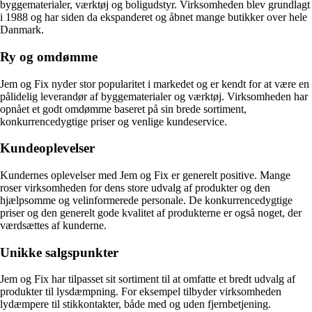
byggematerialer, værktøj og boligudstyr. Virksomheden blev grundlagt
i 1988 og har siden da ekspanderet og åbnet mange butikker over hele
Danmark.
Ry og omdømme
Jem og Fix nyder stor popularitet i markedet og er kendt for at være en
pålidelig leverandør af byggematerialer og værktøj. Virksomheden har
opnået et godt omdømme baseret på sin brede sortiment,
konkurrencedygtige priser og venlige kundeservice.
Kundeoplevelser
Kundernes oplevelser med Jem og Fix er generelt positive. Mange
roser virksomheden for dens store udvalg af produkter og den
hjælpsomme og velinformerede personale. De konkurrencedygtige
priser og den generelt gode kvalitet af produkterne er også noget, der
værdsættes af kunderne.
Unikke salgspunkter
Jem og Fix har tilpasset sit sortiment til at omfatte et bredt udvalg af
produkter til lysdæmpning. For eksempel tilbyder virksomheden
lydæmpere til stikkontakter, både med og uden fjernbetjening.