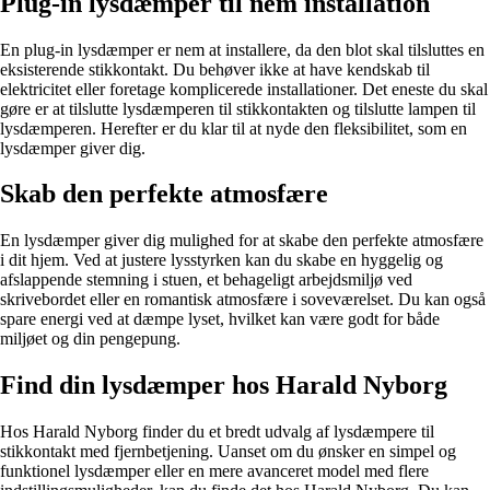
Plug-in lysdæmper til nem installation
En plug-in lysdæmper er nem at installere, da den blot skal tilsluttes en
eksisterende stikkontakt. Du behøver ikke at have kendskab til
elektricitet eller foretage komplicerede installationer. Det eneste du skal
gøre er at tilslutte lysdæmperen til stikkontakten og tilslutte lampen til
lysdæmperen. Herefter er du klar til at nyde den fleksibilitet, som en
lysdæmper giver dig.
Skab den perfekte atmosfære
En lysdæmper giver dig mulighed for at skabe den perfekte atmosfære
i dit hjem. Ved at justere lysstyrken kan du skabe en hyggelig og
afslappende stemning i stuen, et behageligt arbejdsmiljø ved
skrivebordet eller en romantisk atmosfære i soveværelset. Du kan også
spare energi ved at dæmpe lyset, hvilket kan være godt for både
miljøet og din pengepung.
Find din lysdæmper hos Harald Nyborg
Hos Harald Nyborg finder du et bredt udvalg af lysdæmpere til
stikkontakt med fjernbetjening. Uanset om du ønsker en simpel og
funktionel lysdæmper eller en mere avanceret model med flere