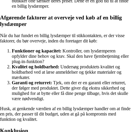
butikker ofte sænker deres priser. Dette er en god tid til at finde
en billig lysdæmper.
Afgørende faktorer at overveje ved køb af en billig
lysdæmper
Når du har fundet en billig lysdæmper til stikkontakten, er der visse
faktorer, du bør overveje, inden du foretager dit køb:
Funktioner og kapacitet:
Kontroller, om lysdæmperen
opfylder dine behov og krav. Skal den have fjernbetjening eller
plug-in-funktion?
Kvalitet og holdbarhed:
Undersøg produktets kvalitet og
holdbarhed ved at læse anmeldelser og tjekke materialer og
mærkater.
Garanti og returret:
Tjek, om der er en garanti eller returret,
der følger med produktet. Dette giver dig ekstra sikkerhed og
mulighed for at bytte eller få dine penge tilbage, hvis det skulle
være nødvendigt.
Husk, at genkende værdien af en billig lysdæmper handler om at finde
en pris, der passer til dit budget, uden at gå på kompromis med
funktion og kvalitet.
Konklusion