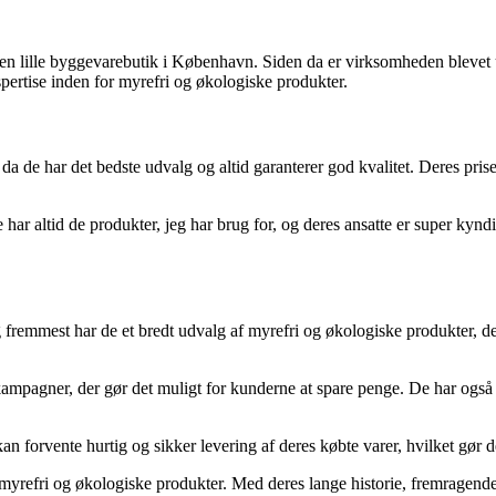
 lille byggevarebutik i København. Siden da er virksomheden blevet ud
ertise inden for myrefri og økologiske produkter.
a de har det bedste udvalg og altid garanterer god kvalitet. Deres prise
har altid de produkter, jeg har brug for, og deres ansatte er super kynd
 fremmest har de et bredt udvalg af myrefri og økologiske produkter, der
pagner, der gør det muligt for kunderne at spare penge. De har også et
n forvente hurtig og sikker levering af deres købte varer, hvilket gør 
ter myrefri og økologiske produkter. Med deres lange historie, fremrag