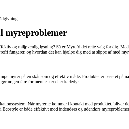
ådgivning
til myreproblemer
fektiv og miljøvenlig løsning? Så er Myrefri det rette valg for dig. 
refri fungerer, og hvordan det kan hjælpe dig med at slippe af med myr
æmpe myrer på en skånsom og effektiv måde. Produktet er baseret på natu
dgør nogen fare for mennesker eller kæledyr.
ationssystem. Når myrerne kommer i kontakt med produktet, bliver de de
fri Ecostyle er både effektivt mod indendørs og udendørs myreproblemer o