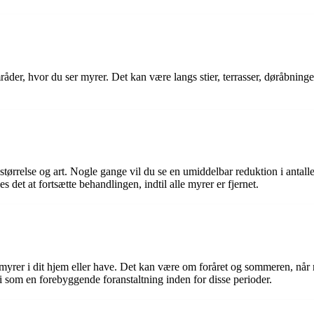
mråder, hvor du ser myrer. Det kan være langs stier, terrasser, døråbnin
rrelse og art. Nogle gange vil du se en umiddelbar reduktion i antallet 
s det at fortsætte behandlingen, indtil alle myrer er fjernet.
 myrer i dit hjem eller have. Det kan være om foråret og sommeren, når
i som en forebyggende foranstaltning inden for disse perioder.