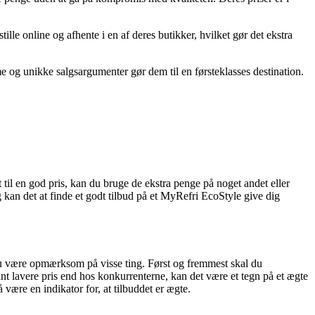
ille online og afhente i en af deres butikker, hvilket gør det ekstra
me og unikke salgsargumenter gør dem til en førsteklasses destination.
 til en god pris, kan du bruge de ekstra penge på noget andet eller
 kan det at finde et godt tilbud på et MyRefri EcoStyle give dig
l du være opmærksom på visse ting. Først og fremmest skal du
t lavere pris end hos konkurrenterne, kan det være et tegn på et ægte
være en indikator for, at tilbuddet er ægte.