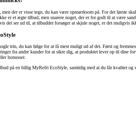
gimmicks?
 men der er visse tegn, du kan være opmærksom på. For det første skal 
kke er et ægte tilbud, men snarere noget, der er for godt til at være san
et ser ud til, at tilbuddet forsøger at skjule noget, er det muligvis ik
coStyle
gle trin, du kan følge for at få mest muligt ud af det. Først og fremmest
nger fra andre kunder for at sikre dig, at produktet lever op til dine f
ller bonusser.
tilbud på en billig MyRefri EcoStyle, samtidig med at du får kvalitet og v