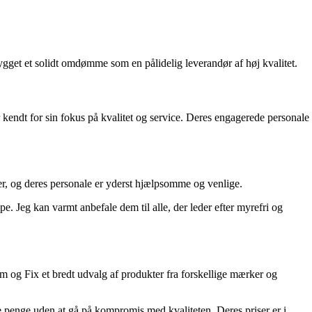
gget et solidt omdømme som en pålidelig leverandør af høj kvalitet.
kendt for sin fokus på kvalitet og service. Deres engagerede personale
ger, og deres personale er yderst hjælpsomme og venlige.
lpe. Jeg kan varmt anbefale dem til alle, der leder efter myrefri og
em og Fix et bredt udvalg af produkter fra forskellige mærker og
 penge uden at gå på kompromis med kvaliteten. Deres priser er i