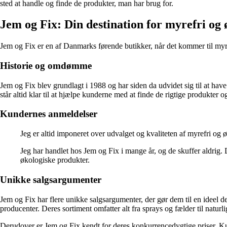
sted at handle og finde de produkter, man har brug for.
Jem og Fix: Din destination for myrefri og
Jem og Fix er en af Danmarks førende butikker, når det kommer til myr
Historie og omdømme
Jem og Fix blev grundlagt i 1988 og har siden da udvidet sig til at ha
står altid klar til at hjælpe kunderne med at finde de rigtige produkter o
Kundernes anmeldelser
Jeg er altid imponeret over udvalget og kvaliteten af myrefri og
Jeg har handlet hos Jem og Fix i mange år, og de skuffer aldrig. De
økologiske produkter.
Unikke salgsargumenter
Jem og Fix har flere unikke salgsargumenter, der gør dem til en ideel d
producenter. Deres sortiment omfatter alt fra sprays og fælder til natur
Derudover er Jem og Fix kendt for deres konkurrencedygtige priser. Ku