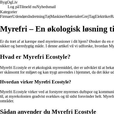
Byg
Og
Liv
Log på
Tilmeld nu
Nyhedsmail
Kategorier
Firmaer
Udendørs
Indretning
Tøj
Maskiner
Materialer
Grej
Tag
Elektriker
R
Myrefri – En økologisk løsning 
Er du træt af at kæmpe med myreinvasioner i dit hjem? Ønsker du en ef
sikker og bæredygtig måde. I denne artikel vil vi udforske, hvordan My
Hvad er Myrefri Ecostyle?
Myrefri Ecostyle er et økologisk myremiddel, der er udviklet til at bek
er skånsomt for miljøet og kan trygt anvendes i hjemmet, da det ikke u
Hvordan virker Myrefri Ecostyle?
Myrefri Ecostyle virker ved at forstyrre myrernes duftspor og kommunik
til, at myrekolonien gradvist svækkes og til sidst forsvinder helt. Myre
områder.
Sådan anvender du Myrefri Ecostyle