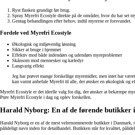
Ryst flasken grundigt før brug.
Spray Myrefri Ecostyle direkte på de områder, hvor du har set m
Gentag behandlingen efter behov, indtil myrerne er forsvundet.
Fordele ved Myrefri Ecostyle
Økologisk og miljøvenlig løsning
Sikker at bruge i hjemmet
Effektiv mod både indendørs og udendørs myreproblemer
Skånsom mod mennesker og kæledyr
Langvarig effekt
Jeg har prøvet mange forskellige myremidler, men intet har været
kan varmt anbefale Myrefri til alle, der ønsker en økologisk og ef
Myrefri Ecostyle er det ideelle valg for dig, der ønsker at bekæmpe m
Prøv Myrefri Ecostyle i dag og oplev forskellen.
Harald Nyborg: En af de førende butikker 
Harald Nyborg er en af de mest velrenommerede butikker i Danmark, nå
pålideligt navn inden for detailhandel. Butikken står for kvalitet, pålidel