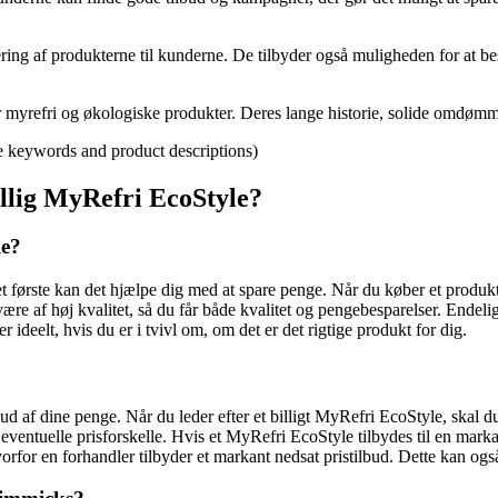
ering af produkterne til kunderne. De tilbyder også muligheden for at best
øger myrefri og økologiske produkter. Deres lange historie, solide omdøm
he keywords and product descriptions)
illig MyRefri EcoStyle?
le?
et første kan det hjælpe dig med at spare penge. Når du køber et produkt
e af høj kvalitet, så du får både kvalitet og pengebesparelser. Endelig
 ideelt, hvis du er i tvivl om, om det er det rigtige produkt for dig.
e ud af dine penge. Når du leder efter et billigt MyRefri EcoStyle, ska
entuelle prisforskelle. Hvis et MyRefri EcoStyle tilbydes til en markan
for en forhandler tilbyder et markant nedsat pristilbud. Dette kan også 