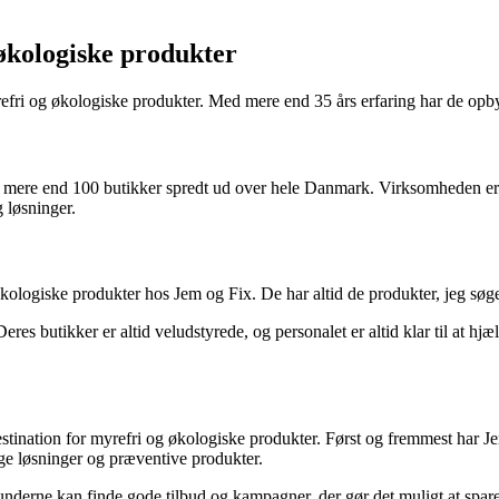
 økologiske produkter
efri og økologiske produkter. Med mere end 35 års erfaring har de opby
ve mere end 100 butikker spredt ud over hele Danmark. Virksomheden er 
g løsninger.
 økologiske produkter hos Jem og Fix. De har altid de produkter, jeg sø
res butikker er altid veludstyrede, og personalet er altid klar til at hjæ
estination for myrefri og økologiske produkter. Først og fremmest har J
lige løsninger og præventive produkter.
nderne kan finde gode tilbud og kampagner, der gør det muligt at spare