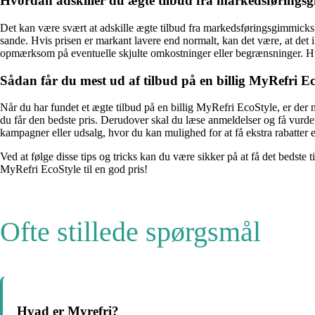
Hvordan adskiller du ægte tilbud fra markedsførings
Det kan være svært at adskille ægte tilbud fra markedsføringsgimmicks,
sande. Hvis prisen er markant lavere end normalt, kan det være, at det i
opmærksom på eventuelle skjulte omkostninger eller begrænsninger. Hvis d
Sådan får du mest ud af tilbud på en billig MyRefri E
Når du har fundet et ægte tilbud på en billig MyRefri EcoStyle, er der no
du får den bedste pris. Derudover skal du læse anmeldelser og få vurderi
kampagner eller udsalg, hvor du kan mulighed for at få ekstra rabatter e
Ved at følge disse tips og tricks kan du være sikker på at få det bedste 
MyRefri EcoStyle til en god pris!
Ofte stillede spørgsmål
Hvad er Myrefri?