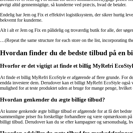
øvrigt altid gennemsigtige, så kunderne ved præcis, hvad de betaler.
Endelig har Jem og Fix et effektivt logistiksystem, der sikrer hurtig lev
bekvemt for kunderne.
Alt i alt er Jem og Fix en pålidelig og troværdig butik for alle, der s
…(Repeat the same structure for each store on the list, incorporating t
Hvordan finder du de bedste tilbud på en b
Hvorfor er det vigtigt at finde et billig MyRefri EcoSty
At finde et billig MyRefri EcoStyle er afgørende af flere grunde. For d
endda investere dem. Derudover kan et billigt MyRefri EcoStyle også vær
mulighed for at teste produktet uden at bruge for mange penge, hvilket er
Hvordan genkender du ægte billige tilbud?
At kunne genkende ægte billige tilbud er afgørende for at få det bedst
sammenligne priser fra forskellige forhandlere og være opmærksom på ev
billigt tilbud. Derudover kan du se efter kampagner og sæsonudsalg, hvor