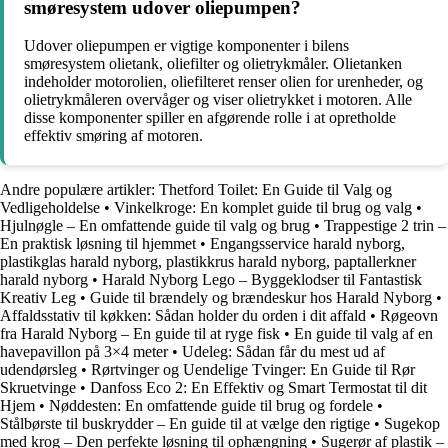
smøresystem udover oliepumpen?
Udover oliepumpen er vigtige komponenter i bilens
smøresystem olietank, oliefilter og olietrykmåler. Olietanken
indeholder motorolien, oliefilteret renser olien for urenheder, og
olietrykmåleren overvåger og viser olietrykket i motoren. Alle
disse komponenter spiller en afgørende rolle i at opretholde
effektiv smøring af motoren.
Andre populære artikler:
Thetford Toilet: En Guide til Valg og
Vedligeholdelse
•
Vinkelkroge: En komplet guide til brug og valg
•
Hjulnøgle – En omfattende guide til valg og brug
•
Trappestige 2 trin –
En praktisk løsning til hjemmet
•
Engangsservice harald nyborg,
plastikglas harald nyborg, plastikkrus harald nyborg, paptallerkner
harald nyborg
•
Harald Nyborg Lego – Byggeklodser til Fantastisk
Kreativ Leg
•
Guide til brændely og brændeskur hos Harald Nyborg
•
Affaldsstativ til køkken: Sådan holder du orden i dit affald
•
Røgeovn
fra Harald Nyborg – En guide til at ryge fisk
•
En guide til valg af en
havepavillon på 3×4 meter
•
Udeleg: Sådan får du mest ud af
udendørsleg
•
Rørtvinger og Uendelige Tvinger: En Guide til Rør
Skruetvinge
•
Danfoss Eco 2: En Effektiv og Smart Termostat til dit
Hjem
•
Nøddesten: En omfattende guide til brug og fordele
•
Stålbørste til buskrydder – En guide til at vælge den rigtige
•
Sugekop
med krog – Den perfekte løsning til ophængning
•
Sugerør af plastik –