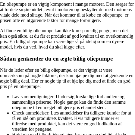
En oliepumpe er en vigtig komponent i mange motorer. Den sørger for
at fordele smøremidlet jævnt i motoren og beskytter dermed motorens
vitale dele mod slitage. Når det kommer til at købe en oliepumpe, er
prisen ofte en afgørende faktor for mange forbrugere.
At finde en billig oliepumpe kan ikke kun spare dig penge, men det
kan også sikre, at du får et produkt af god kvalitet til en overkommelig
pris. En billig oliepumpe kan være lige så pålidelig som en dyrere
model, hvis du ved, hvad du skal kigge efter.
Sådan genkender du en ægte billig oliepumpe
Når du leder efter en billig oliepumpe, er det vigtigt at være
opmærksom på nogle faktorer, der kan hjælpe dig med at genkende en
ægte billig deal. Her er nogle tip til at hjælpe dig med at finde en god
pris på en oliepumpe:
Lav sammenligninger: Undersøg forskellige forhandlere og
sammenlign priserne. Nogle gange kan du finde den samme
oliepumpe til en meget billigere pris et andet sted.
Check anmeldelser: Læs anmeldelser fra tidligere kunder for at
få en idé om produktets kvalitet. Hvis tidligere kunder er
tilfredse med produktet, kan det være en god indikation af
værdien for pengene.
Hold øje med tilbud: Hverdagen kan være en god tid at lede