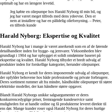
optimalt og har en længere levetid.
Jeg købte en oliepumpe hos Harald Nyborg til min bil, og
jeg har været meget tilfreds med dens ydeevne. Den er
nem at installere og har en pålidelig olieforsyning. – Peter,
en tilfreds kunde
Harald Nyborg: Ekspertise og Kvalitet
Harald Nyborg har i mange år været anerkendt som en af de førende
detailhandlere inden for bygge- og jernvarer. Virksomheden blev
grundlagt i 1904 og har opbygget et solidt omdømme baseret på
ekspertise og kvalitet. Harald Nyborg tilbyder et bredt udvalg af
produkter inden for forskellige kategorier, herunder oliepumper.
Harald Nyborg er kendt for deres imponerende udvalg af oliepumper,
der opfylder behovene hos både professionelle og private forbrugere.
Deres sortiment rummer alt fra mindre, håndholdte oliepumper til større
elektriske modeller, der kan håndtere større opgaver.
Blandt Harald Nyborgs unikke salgsargumenter er deres
konkurrencedygtige priser, fremragende kundeservice samt
muligheden for at handle online og få produkterne leveret direkte til
ens dør. Mange kunder roser også Harald Nyborg for deres hurtige