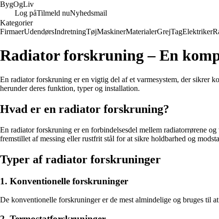
Byg
Og
Liv
Log på
Tilmeld nu
Nyhedsmail
Kategorier
Firmaer
Udendørs
Indretning
Tøj
Maskiner
Materialer
Grej
Tag
Elektriker
R
Radiator forskruning – En komp
En radiator forskruning er en vigtig del af et varmesystem, der sikrer ko
herunder deres funktion, typer og installation.
Hvad er en radiator forskruning?
En radiator forskruning er en forbindelsesdel mellem radiatorrørene og v
fremstillet af messing eller rustfrit stål for at sikre holdbarhed og mod
Typer af radiator forskruninger
1. Konventionelle forskruninger
De konventionelle forskruninger er de mest almindelige og bruges til at fo
2. Termostatforskruninger