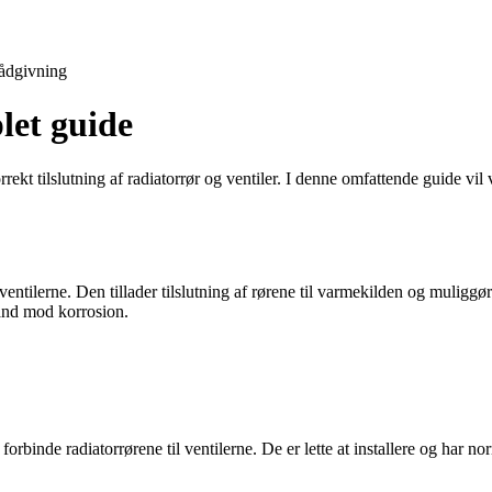
ådgivning
let guide
rrekt tilslutning af radiatorrør og ventiler. I denne omfattende guide vil
entilerne. Den tillader tilslutning af rørene til varmekilden og muliggø
stand mod korrosion.
rbinde radiatorrørene til ventilerne. De er lette at installere og har norm