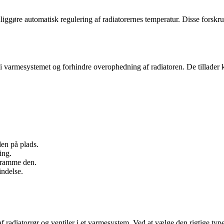
ggøre automatisk regulering af radiatorernes temperatur. Disse forskru
ng i varmesystemet og forhindre overophedning af radiatoren. De tillade
den på plads.
ing.
stramme den.
indelse.
af radiatorrør og ventiler i et varmesystem. Ved at vælge den rigtige ty