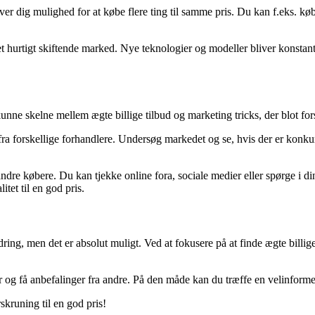
er dig mulighed for at købe flere ting til samme pris. Du kan f.eks. købe 
t hurtigt skiftende marked. Nye teknologier og modeller bliver konstant
 kunne skelne mellem ægte billige tilbud og marketing tricks, der blot fors
ra forskellige forhandlere. Undersøg markedet og se, hvis der er konkurre
andre købere. Du kan tjekke online fora, sociale medier eller spørge i 
itet til en god pris.
ordring, men det er absolut muligt. Ved at fokusere på at finde ægte bi
r og få anbefalinger fra andre. På den måde kan du træffe en velinformer
rskruning til en god pris!