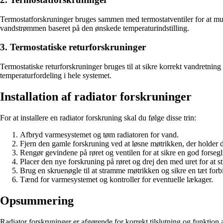
Termostatforskruninger bruges sammen med termostatventiler for at muli
vandstrømmen baseret på den ønskede temperaturindstilling.
3. Termostatiske returforskruninger
Termostatiske returforskruninger bruges til at sikre korrekt vandretni
temperaturfordeling i hele systemet.
Installation af radiator forskruninger
For at installere en radiator forskruning skal du følge disse trin:
Afbryd varmesystemet og tøm radiatoren for vand.
Fjern den gamle forskruning ved at løsne møtrikken, der holder 
Rengør gevindene på røret og ventilen for at sikre en god forsegl
Placer den nye forskruning på røret og drej den med uret for at 
Brug en skruenøgle til at stramme møtrikken og sikre en tæt forb
Tænd for varmesystemet og kontroller for eventuelle lækager.
Opsummering
Radiator forskruninger er afgørende for korrekt tilslutning og funktion 