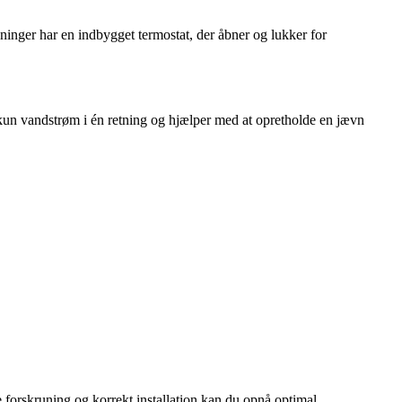
ninger har en indbygget termostat, der åbner og lukker for
r kun vandstrøm i én retning og hjælper med at opretholde en jævn
pe forskruning og korrekt installation kan du opnå optimal