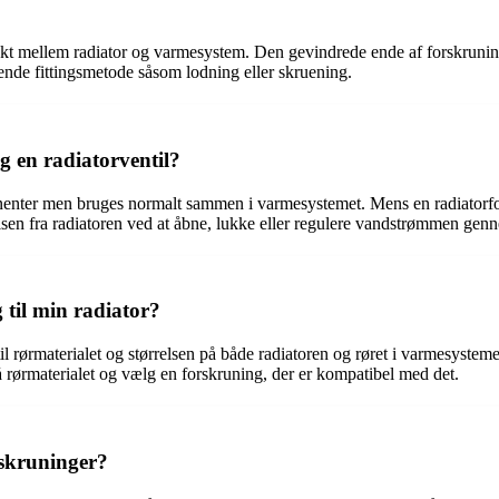
nkt mellem radiator og varmesystem. Den gevindrede ende af forskruninge
ende fittingsmetode såsom lodning eller skruening.
g en radiatorventil?
onenter men bruges normalt sammen i varmesystemet. Mens en radiatorfors
elsen fra radiatoren ved at åbne, lukke eller regulere vandstrømmen gen
 til min radiator?
til rørmaterialet og størrelsen på både radiatoren og røret i varmesyste
ørmaterialet og vælg en forskruning, der er kompatibel med det.
orskruninger?