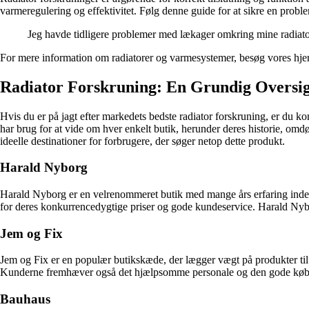
varmeregulering og effektivitet. Følg denne guide for at sikre en problemf
Jeg havde tidligere problemer med lækager omkring mine radiator
For mere information om radiatorer og varmesystemer, besøg vores hj
Radiator Forskruning: En Grundig Oversig
Hvis du er på jagt efter markedets bedste radiator forskruning, er du kom
har brug for at vide om hver enkelt butik, herunder deres historie, om
ideelle destinationer for forbrugere, der søger netop dette produkt.
Harald Nyborg
Harald Nyborg er en velrenommeret butik med mange års erfaring inden
for deres konkurrencedygtige priser og gode kundeservice. Harald Nybo
Jem og Fix
Jem og Fix er en populær butikskæde, der lægger vægt på produkter til hu
Kunderne fremhæver også det hjælpsomme personale og den gode købs
Bauhaus