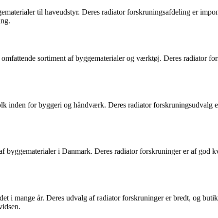
aterialer til haveudstyr. Deres radiator forskruningsafdeling er imponer
ing.
mfattende sortiment af byggematerialer og værktøj. Deres radiator fors
lk inden for byggeri og håndværk. Deres radiator forskruningsudvalg er
f byggematerialer i Danmark. Deres radiator forskruninger er af god k
 i mange år. Deres udvalg af radiator forskruninger er bredt, og butikk
vidsen.