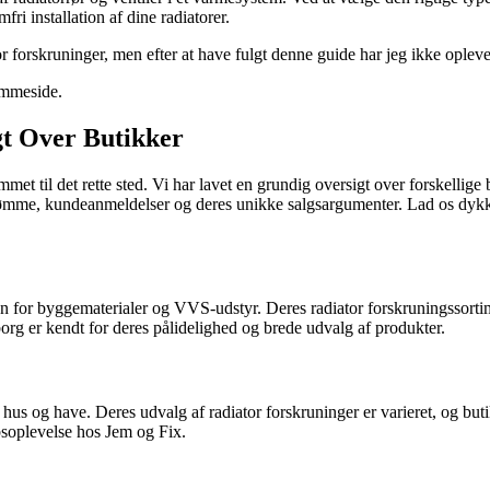
ri installation af dine radiatorer.
 forskruninger, men efter at have fulgt denne guide har jeg ikke oplev
emmeside.
t Over Butikker
met til det rette sted. Vi har lavet en grundig oversigt over forskellige 
dømme, kundeanmeldelser og deres unikke salgsargumenter. Lad os dykke n
 for byggematerialer og VVS-udstyr. Deres radiator forskruningssortim
rg er kendt for deres pålidelighed og brede udvalg af produkter.
s og have. Deres udvalg af radiator forskruninger er varieret, og butikke
oplevelse hos Jem og Fix.