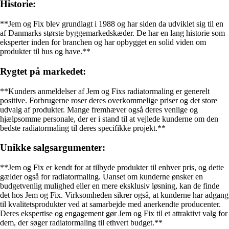
Historie:
**Jem og Fix blev grundlagt i 1988 og har siden da udviklet sig til en
af Danmarks største byggemarkedskæder. De har en lang historie som
eksperter inden for branchen og har opbygget en solid viden om
produkter til hus og have.**
Rygtet på markedet:
**Kunders anmeldelser af Jem og Fixs radiatormaling er generelt
positive. Forbrugerne roser deres overkommelige priser og det store
udvalg af produkter. Mange fremhæver også deres venlige og
hjælpsomme personale, der er i stand til at vejlede kunderne om den
bedste radiatormaling til deres specifikke projekt.**
Unikke salgsargumenter:
**Jem og Fix er kendt for at tilbyde produkter til enhver pris, og dette
gælder også for radiatormaling. Uanset om kunderne ønsker en
budgetvenlig mulighed eller en mere eksklusiv løsning, kan de finde
det hos Jem og Fix. Virksomheden sikrer også, at kunderne har adgang
til kvalitetsprodukter ved at samarbejde med anerkendte producenter.
Deres ekspertise og engagement gør Jem og Fix til et attraktivt valg for
dem, der søger radiatormaling til ethvert budget.**