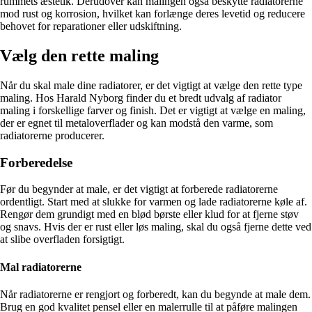
rummets æstetik. Derudover kan malingen også beskytte radiatorerne
mod rust og korrosion, hvilket kan forlænge deres levetid og reducere
behovet for reparationer eller udskiftning.
Vælg den rette maling
Når du skal male dine radiatorer, er det vigtigt at vælge den rette type
maling. Hos Harald Nyborg finder du et bredt udvalg af radiator
maling i forskellige farver og finish. Det er vigtigt at vælge en maling,
der er egnet til metaloverflader og kan modstå den varme, som
radiatorerne producerer.
Forberedelse
Før du begynder at male, er det vigtigt at forberede radiatorerne
ordentligt. Start med at slukke for varmen og lade radiatorerne køle af.
Rengør dem grundigt med en blød børste eller klud for at fjerne støv
og snavs. Hvis der er rust eller løs maling, skal du også fjerne dette ved
at slibe overfladen forsigtigt.
Mal radiatorerne
Når radiatorerne er rengjort og forberedt, kan du begynde at male dem.
Brug en god kvalitet pensel eller en malerrulle til at påføre malingen