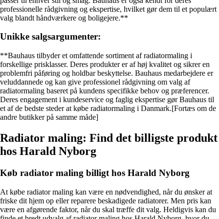
passer til enhver stil og smag. Bauhaus er også kendt for deres
professionelle rådgivning og ekspertise, hvilket gør dem til et populært
valg blandt håndværkere og boligejere.**
Unikke salgsargumenter:
**Bauhaus tilbyder et omfattende sortiment af radiatormaling i
forskellige prisklasser. Deres produkter er af høj kvalitet og sikrer en
problemfri påføring og holdbar beskyttelse. Bauhaus medarbejdere er
veluddannede og kan give professionel rådgivning om valg af
radiatormaling baseret på kundens specifikke behov og præferencer.
Deres engagement i kundeservice og faglig ekspertise gør Bauhaus til
et af de bedste steder at købe radiatormaling i Danmark.[Fortæs om de
andre butikker på samme måde]
Radiator maling: Find det billigste produkt
hos Harald Nyborg
Køb radiator maling billigt hos Harald Nyborg
At købe radiator maling kan være en nødvendighed, når du ønsker at
friske dit hjem op eller reparere beskadigede radiatorer. Men pris kan
være en afgørende faktor, når du skal træffe dit valg. Heldigvis kan du
finde et bredt udvalg af radiator maling hos Harald Nyborg, hvor du