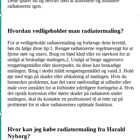
Dette sparer tid og besvær med at afmontere og installere
radiatorerne igen.
Hvordan vedligeholder man radiatormaling?
For at vedligeholde radiatormaling og forlænge dens levetid,
bør du følge disse tip:1. Rengør radiatorerne regelmæssigt for at
fjerne støv og snavs. Brug en blød klud eller en støvkost for at
undgå at beskadige malingen.2. Undgå at bruge aggressive
rengøringsmidler eller skurepuder, da disse kan beskadige
malingen. Brug i stedet mildt rengøringsmiddel og vand.3. Hold
øje med tegn på skader eller afskalning af malingen. Hvis du
bemærker problemer, kan det være nødvendigt at udbedre eller
male over området for at forhindre yderligere forringelse.4. Hvis
der opstår korrosion eller større skader på radiatoren under
malingen, skal du kontakte en professionel til at rette op på
problemet for at sikre radiatorernes optimale funktion.
Hvor kan jeg købe radiatormaling fra Harald
Nyborg?