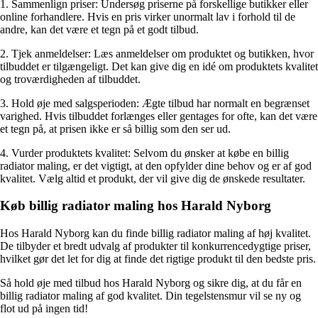
1. Sammenlign priser: Undersøg priserne på forskellige butikker eller
online forhandlere. Hvis en pris virker unormalt lav i forhold til de
andre, kan det være et tegn på et godt tilbud.
2. Tjek anmeldelser: Læs anmeldelser om produktet og butikken, hvor
tilbuddet er tilgængeligt. Det kan give dig en idé om produktets kvalitet
og troværdigheden af tilbuddet.
3. Hold øje med salgsperioden: Ægte tilbud har normalt en begrænset
varighed. Hvis tilbuddet forlænges eller gentages for ofte, kan det være
et tegn på, at prisen ikke er så billig som den ser ud.
4. Vurder produktets kvalitet: Selvom du ønsker at købe en billig
radiator maling, er det vigtigt, at den opfylder dine behov og er af god
kvalitet. Vælg altid et produkt, der vil give dig de ønskede resultater.
Køb billig radiator maling hos Harald Nyborg
Hos Harald Nyborg kan du finde billig radiator maling af høj kvalitet.
De tilbyder et bredt udvalg af produkter til konkurrencedygtige priser,
hvilket gør det let for dig at finde det rigtige produkt til den bedste pris.
Så hold øje med tilbud hos Harald Nyborg og sikre dig, at du får en
billig radiator maling af god kvalitet. Din tegelstensmur vil se ny og
flot ud på ingen tid!