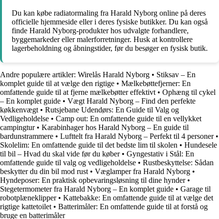
Du kan købe radiatormaling fra Harald Nyborg online på deres
officielle hjemmeside eller i deres fysiske butikker. Du kan også
finde Harald Nyborg-produkter hos udvalgte forhandlere,
byggemarkeder eller malerforretninger. Husk at kontrollere
lagerbeholdning og åbningstider, før du besøger en fysisk butik.
Andre populære artikler:
Wirelås Harald Nyborg
•
Stiksav – En
komplet guide til at vælge den rigtige
•
Mælkebøttefjerner: En
omfattende guide til at fjerne mælkebøtter effektivt
•
Ophæng til cykel
– En komplet guide
•
Vægt Harald Nyborg – Find den perfekte
køkkenvægt
•
Rutsjebane Udendørs: En Guide til Valg og
Vedligeholdelse
•
Camp out: En omfattende guide til en vellykket
campingtur
•
Karabinhager hos Harald Nyborg – En guide til
bardunstrammere
•
Lufttelt fra Harald Nyborg – Perfekt til 4 personer
•
Skolelim: En omfattende guide til det bedste lim til skolen
•
Hundesele
til bil – Hvad du skal vide før du køber
•
Gyngestativ i Stål: En
omfattende guide til valg og vedligeholdelse
•
Rustbeskyttelse: Sådan
beskytter du din bil mod rust
•
Væglamper fra Harald Nyborg
•
Hyndeposer: En praktisk opbevaringsløsning til dine hynder
•
Stegetermometer fra Harald Nyborg – En komplet guide
•
Garage til
robotplæneklipper
•
Kattebakke: En omfattende guide til at vælge det
rigtige kattetoilet
•
Batterimåler: En omfattende guide til at forstå og
bruge en batterimåler