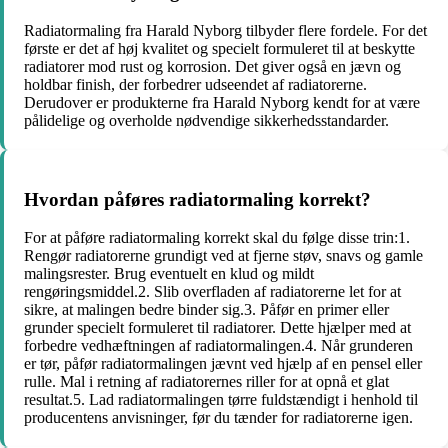
Radiatormaling fra Harald Nyborg tilbyder flere fordele. For det
første er det af høj kvalitet og specielt formuleret til at beskytte
radiatorer mod rust og korrosion. Det giver også en jævn og
holdbar finish, der forbedrer udseendet af radiatorerne.
Derudover er produkterne fra Harald Nyborg kendt for at være
pålidelige og overholde nødvendige sikkerhedsstandarder.
Hvordan påføres radiatormaling korrekt?
For at påføre radiatormaling korrekt skal du følge disse trin:1.
Rengør radiatorerne grundigt ved at fjerne støv, snavs og gamle
malingsrester. Brug eventuelt en klud og mildt
rengøringsmiddel.2. Slib overfladen af radiatorerne let for at
sikre, at malingen bedre binder sig.3. Påfør en primer eller
grunder specielt formuleret til radiatorer. Dette hjælper med at
forbedre vedhæftningen af radiatormalingen.4. Når grunderen
er tør, påfør radiatormalingen jævnt ved hjælp af en pensel eller
rulle. Mal i retning af radiatorernes riller for at opnå et glat
resultat.5. Lad radiatormalingen tørre fuldstændigt i henhold til
producentens anvisninger, før du tænder for radiatorerne igen.