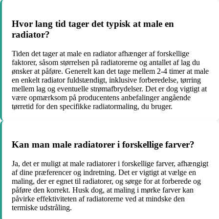
Hvor lang tid tager det typisk at male en
radiator?
Tiden det tager at male en radiator afhænger af forskellige
faktorer, såsom størrelsen på radiatorerne og antallet af lag du
ønsker at påføre. Generelt kan det tage mellem 2-4 timer at male
en enkelt radiator fuldstændigt, inklusive forberedelse, tørring
mellem lag og eventuelle strømafbrydelser. Det er dog vigtigt at
være opmærksom på producentens anbefalinger angående
tørretid for den specifikke radiatormaling, du bruger.
Kan man male radiatorer i forskellige farver?
Ja, det er muligt at male radiatorer i forskellige farver, afhængigt
af dine præferencer og indretning. Det er vigtigt at vælge en
maling, der er egnet til radiatorer, og sørge for at forberede og
påføre den korrekt. Husk dog, at maling i mørke farver kan
påvirke effektiviteten af radiatorerne ved at mindske den
termiske udstråling.