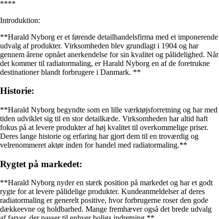
****
Introduktion:
**Harald Nyborg er et førende detailhandelsfirma med et imponerende
udvalg af produkter. Virksomheden blev grundlagt i 1904 og har
gennem årene opnået anerkendelse for sin kvalitet og pålidelighed. Når
det kommer til radiatormaling, er Harald Nyborg en af de foretrukne
destinationer blandt forbrugere i Danmark. **
Historie:
**Harald Nyborg begyndte som en lille værktøjsforretning og har med
tiden udviklet sig til en stor detailkæde. Virksomheden har altid haft
fokus på at levere produkter af høj kvalitet til overkommelige priser.
Deres lange historie og erfaring har gjort dem til en troværdig og
velrenommeret aktør inden for handel med radiatormaling.**
Rygtet på markedet:
**Harald Nyborg nyder en stærk position på markedet og har et godt
rygte for at levere pålidelige produkter. Kundeanmeldelser af deres
radiatormaling er generelt positive, hvor forbrugerne roser den gode
dækkeevne og holdbarhed. Mange fremhæver også det brede udvalg
af farver, der passer til enhver boligs indretning.**