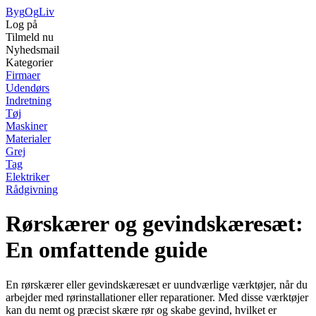
Byg
Og
Liv
Log på
Tilmeld nu
Nyhedsmail
Kategorier
Firmaer
Udendørs
Indretning
Tøj
Maskiner
Materialer
Grej
Tag
Elektriker
Rådgivning
Rørskærer og gevindskæresæt:
En omfattende guide
En rørskærer eller gevindskæresæt er uundværlige værktøjer, når du
arbejder med rørinstallationer eller reparationer. Med disse værktøjer
kan du nemt og præcist skære rør og skabe gevind, hvilket er