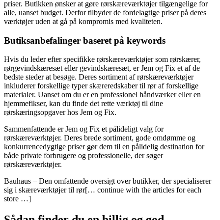
priser. Butikken ønsker at gøre rørskæreværktøjer tilgængelige for
alle, uanset budget. Derfor tilbyder de fordelagtige priser på deres
værktøjer uden at gå på kompromis med kvaliteten.
Butiksanbefalinger baseret på keywords
Hvis du leder efter specifikke rørskæreværktøjer som rørskærer,
rørgevindskæresæt eller gevindskæresæt, er Jem og Fix et af de
bedste steder at besøge. Deres sortiment af rørskæreværktøjer
inkluderer forskellige typer skæreredskaber til rør af forskellige
materialer. Uanset om du er en professionel håndværker eller en
hjemmefikser, kan du finde det rette værktøj til dine
rørskæringsopgaver hos Jem og Fix.
Sammenfattende er Jem og Fix et pålideligt valg for
rørskæreværktøjer. Deres brede sortiment, gode omdømme og
konkurrencedygtige priser gør dem til en pålidelig destination for
både private forbrugere og professionelle, der søger
rørskæreværktøjer.
Bauhaus – Den omfattende oversigt over butikker, der specialiserer
sig i skæreværktøjer til rør[… continue with the articles for each
store …]
Sådan finder du en billig og god