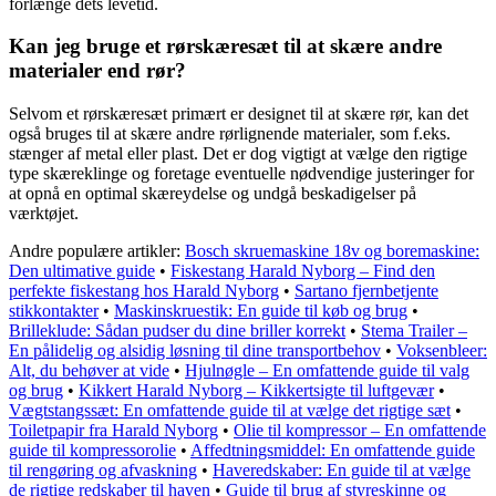
forlænge dets levetid.
Kan jeg bruge et rørskæresæt til at skære andre
materialer end rør?
Selvom et rørskæresæt primært er designet til at skære rør, kan det
også bruges til at skære andre rørlignende materialer, som f.eks.
stænger af metal eller plast. Det er dog vigtigt at vælge den rigtige
type skæreklinge og foretage eventuelle nødvendige justeringer for
at opnå en optimal skæreydelse og undgå beskadigelser på
værktøjet.
Andre populære artikler:
Bosch skruemaskine 18v og boremaskine:
Den ultimative guide
•
Fiskestang Harald Nyborg – Find den
perfekte fiskestang hos Harald Nyborg
•
Sartano fjernbetjente
stikkontakter
•
Maskinskruestik: En guide til køb og brug
•
Brilleklude: Sådan pudser du dine briller korrekt
•
Stema Trailer –
En pålidelig og alsidig løsning til dine transportbehov
•
Voksenbleer:
Alt, du behøver at vide
•
Hjulnøgle – En omfattende guide til valg
og brug
•
Kikkert Harald Nyborg – Kikkertsigte til luftgevær
•
Vægtstangssæt: En omfattende guide til at vælge det rigtige sæt
•
Toiletpapir fra Harald Nyborg
•
Olie til kompressor – En omfattende
guide til kompressorolie
•
Affedtningsmiddel: En omfattende guide
til rengøring og afvaskning
•
Haveredskaber: En guide til at vælge
de rigtige redskaber til haven
•
Guide til brug af styreskinne og