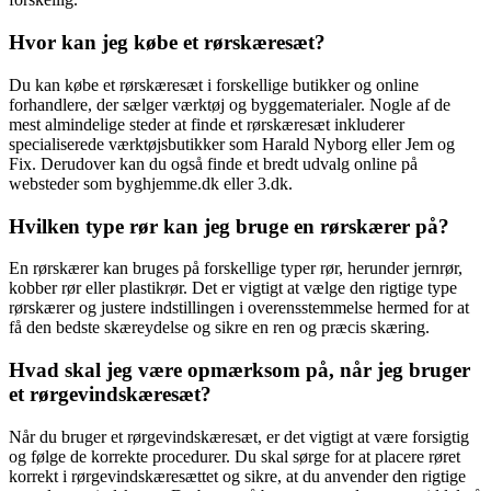
Hvor kan jeg købe et rørskæresæt?
Du kan købe et rørskæresæt i forskellige butikker og online
forhandlere, der sælger værktøj og byggematerialer. Nogle af de
mest almindelige steder at finde et rørskæresæt inkluderer
specialiserede værktøjsbutikker som Harald Nyborg eller Jem og
Fix. Derudover kan du også finde et bredt udvalg online på
websteder som byghjemme.dk eller 3.dk.
Hvilken type rør kan jeg bruge en rørskærer på?
En rørskærer kan bruges på forskellige typer rør, herunder jernrør,
kobber rør eller plastikrør. Det er vigtigt at vælge den rigtige type
rørskærer og justere indstillingen i overensstemmelse hermed for at
få den bedste skæreydelse og sikre en ren og præcis skæring.
Hvad skal jeg være opmærksom på, når jeg bruger
et rørgevindskæresæt?
Når du bruger et rørgevindskæresæt, er det vigtigt at være forsigtig
og følge de korrekte procedurer. Du skal sørge for at placere røret
korrekt i rørgevindskæresættet og sikre, at du anvender den rigtige