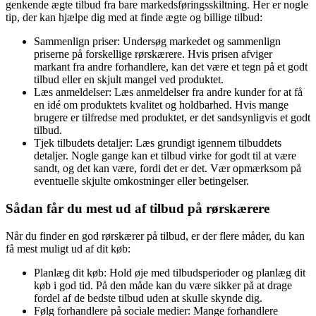
genkende ægte tilbud fra bare markedsføringsskiltning. Her er nogle
tip, der kan hjælpe dig med at finde ægte og billige tilbud:
Sammenlign priser: Undersøg markedet og sammenlign
priserne på forskellige rørskærere. Hvis prisen afviger
markant fra andre forhandlere, kan det være et tegn på et godt
tilbud eller en skjult mangel ved produktet.
Læs anmeldelser: Læs anmeldelser fra andre kunder for at få
en idé om produktets kvalitet og holdbarhed. Hvis mange
brugere er tilfredse med produktet, er det sandsynligvis et godt
tilbud.
Tjek tilbudets detaljer: Læs grundigt igennem tilbuddets
detaljer. Nogle gange kan et tilbud virke for godt til at være
sandt, og det kan være, fordi det er det. Vær opmærksom på
eventuelle skjulte omkostninger eller betingelser.
Sådan får du mest ud af tilbud på rørskærere
Når du finder en god rørskærer på tilbud, er der flere måder, du kan
få mest muligt ud af dit køb:
Planlæg dit køb: Hold øje med tilbudsperioder og planlæg dit
køb i god tid. På den måde kan du være sikker på at drage
fordel af de bedste tilbud uden at skulle skynde dig.
Følg forhandlere på sociale medier: Mange forhandlere