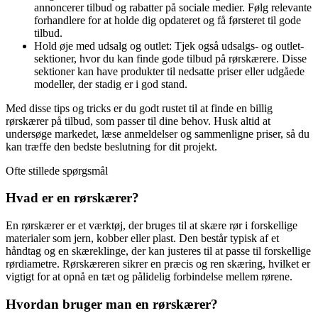
annoncerer tilbud og rabatter på sociale medier. Følg relevante
forhandlere for at holde dig opdateret og få førsteret til gode
tilbud.
Hold øje med udsalg og outlet: Tjek også udsalgs- og outlet-
sektioner, hvor du kan finde gode tilbud på rørskærere. Disse
sektioner kan have produkter til nedsatte priser eller udgåede
modeller, der stadig er i god stand.
Med disse tips og tricks er du godt rustet til at finde en billig
rørskærer på tilbud, som passer til dine behov. Husk altid at
undersøge markedet, læse anmeldelser og sammenligne priser, så du
kan træffe den bedste beslutning for dit projekt.
Ofte stillede spørgsmål
Hvad er en rørskærer?
En rørskærer er et værktøj, der bruges til at skære rør i forskellige
materialer som jern, kobber eller plast. Den består typisk af et
håndtag og en skæreklinge, der kan justeres til at passe til forskellige
rørdiametre. Rørskæreren sikrer en præcis og ren skæring, hvilket er
vigtigt for at opnå en tæt og pålidelig forbindelse mellem rørene.
Hvordan bruger man en rørskærer?