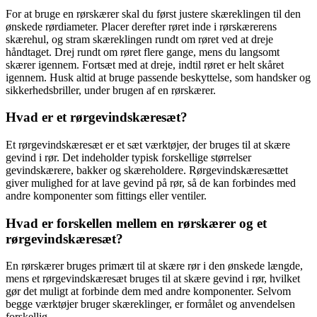
For at bruge en rørskærer skal du først justere skæreklingen til den
ønskede rørdiameter. Placer derefter røret inde i rørskærerens
skærehul, og stram skæreklingen rundt om røret ved at dreje
håndtaget. Drej rundt om røret flere gange, mens du langsomt
skærer igennem. Fortsæt med at dreje, indtil røret er helt skåret
igennem. Husk altid at bruge passende beskyttelse, som handsker og
sikkerhedsbriller, under brugen af en rørskærer.
Hvad er et rørgevindskæresæt?
Et rørgevindskæresæt er et sæt værktøjer, der bruges til at skære
gevind i rør. Det indeholder typisk forskellige størrelser
gevindskærere, bakker og skæreholdere. Rørgevindskæresættet
giver mulighed for at lave gevind på rør, så de kan forbindes med
andre komponenter som fittings eller ventiler.
Hvad er forskellen mellem en rørskærer og et
rørgevindskæresæt?
En rørskærer bruges primært til at skære rør i den ønskede længde,
mens et rørgevindskæresæt bruges til at skære gevind i rør, hvilket
gør det muligt at forbinde dem med andre komponenter. Selvom
begge værktøjer bruger skæreklinger, er formålet og anvendelsen
forskellig.