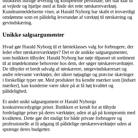
butikkens hurtige levering og kompetente personale, der står klar til
at vejlede og hjælpe med at finde det rette rørskæreværktøj.
Kundeanmeldelserne viser, at Harald Nyborg har skabt et troværdigt
omdømme som en pålidelig leverandør af værktøj til rørskæring og
gevindskæring.
Unikke salgsargumenter
Hvad gør Harald Nyborg til et førsteklasses valg for forbrugere, der
leder efter rørskæreværktøjer? Det er de unikke salgsargumenter,
som butikken tilbyder. Harald Nyborg har nøje tilpasset sit sortiment
til at imødekomme behovene hos dem, der søger rørskæreværktøjer.
De tilbyder et bredt udvalg af rørskærere, rørgevindskæresæt og
andre relevante værktøjer, der sikrer nøjagtige og præcise skæringer
i forskellige typer rør. Med produkter fra kendte mærker som [indsæt
mærker], kan kunderne være sikre på at få høj kvalitet og
pålidelighed.
Et andet unikt salgsargument er Harald Nyborgs
konkurrencedygtige priser. Butikken er kendt for at tilbyde
fordelagtige priser på deres værktøjer, uden at gå på kompromis med
kvaliteten. Dette gør det muligt for både private forbrugere og
professionelle at få adgang til pålidelige rørskæreværktøjer uden at
sprænge deres budgetter.