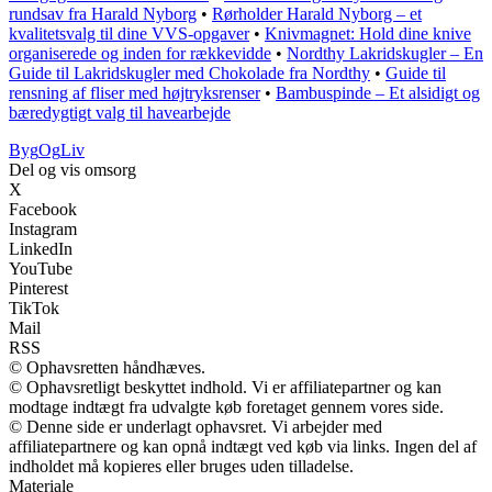
rundsav fra Harald Nyborg
•
Rørholder Harald Nyborg – et
kvalitetsvalg til dine VVS-opgaver
•
Knivmagnet: Hold dine knive
organiserede og inden for rækkevidde
•
Nordthy Lakridskugler – En
Guide til Lakridskugler med Chokolade fra Nordthy
•
Guide til
rensning af fliser med højtryksrenser
•
Bambuspinde – Et alsidigt og
bæredygtigt valg til havearbejde
Byg
Og
Liv
Del og vis omsorg
X
Facebook
Instagram
LinkedIn
YouTube
Pinterest
TikTok
Mail
RSS
© Ophavsretten håndhæves.
© Ophavsretligt beskyttet indhold. Vi er affiliatepartner og kan
modtage indtægt fra udvalgte køb foretaget gennem vores side.
© Denne side er underlagt ophavsret. Vi arbejder med
affiliatepartnere og kan opnå indtægt ved køb via links. Ingen del af
indholdet må kopieres eller bruges uden tilladelse.
Materiale