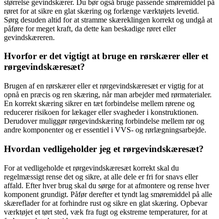
størrelse gevindskærer. Du bør også bruge passende smøremiddel på
røret for at sikre en glat skæring og forlænge værktøjets levetid.
Sørg desuden altid for at stramme skæreklingen korrekt og undgå at
påføre for meget kraft, da dette kan beskadige røret eller
gevindskæreren.
Hvorfor er det vigtigt at bruge en rørskærer eller et
rørgevindskæresæt?
Brugen af en rørskærer eller et rørgevindskæresæt er vigtig for at
opnå en præcis og ren skæring, når man arbejder med rørmaterialer.
En korrekt skæring sikrer en tæt forbindelse mellem rørene og
reducerer risikoen for lækager eller svagheder i konstruktionen.
Derudover muliggør rørgevindskæring forbindelse mellem rør og
andre komponenter og er essentiel i VVS- og rørlægningsarbejde.
Hvordan vedligeholder jeg et rørgevindskæresæt?
For at vedligeholde et rørgevindskæresæt korrekt skal du
regelmæssigt rense det og sikre, at alle dele er fri for snavs eller
affald. Efter hver brug skal du sørge for at afmontere og rense hver
komponent grundigt. Påfør derefter et tyndt lag smøremiddel på alle
skæreflader for at forhindre rust og sikre en glat skæring. Opbevar
værktøjet et tørt sted, væk fra fugt og ekstreme temperaturer, for at