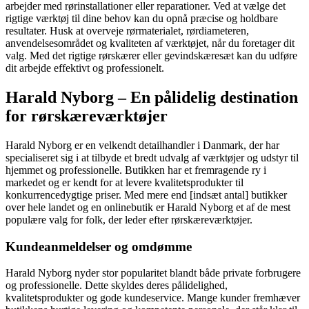
arbejder med rørinstallationer eller reparationer. Ved at vælge det
rigtige værktøj til dine behov kan du opnå præcise og holdbare
resultater. Husk at overveje rørmaterialet, rørdiameteren,
anvendelsesområdet og kvaliteten af værktøjet, når du foretager dit
valg. Med det rigtige rørskærer eller gevindskæresæt kan du udføre
dit arbejde effektivt og professionelt.
Harald Nyborg – En pålidelig destination
for rørskæreværktøjer
Harald Nyborg er en velkendt detailhandler i Danmark, der har
specialiseret sig i at tilbyde et bredt udvalg af værktøjer og udstyr til
hjemmet og professionelle. Butikken har et fremragende ry i
markedet og er kendt for at levere kvalitetsprodukter til
konkurrencedygtige priser. Med mere end [indsæt antal] butikker
over hele landet og en onlinebutik er Harald Nyborg et af de mest
populære valg for folk, der leder efter rørskæreværktøjer.
Kundeanmeldelser og omdømme
Harald Nyborg nyder stor popularitet blandt både private forbrugere
og professionelle. Dette skyldes deres pålidelighed,
kvalitetsprodukter og gode kundeservice. Mange kunder fremhæver