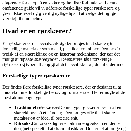
afgørende for at opnå en sikker og holdbar forbindelse. I denne
omfattende guide vil vi udforske forskellige typer rørskærere og
gevindskæresæt og give dig nyttige tips til at vælge det rigtige
værktøj til dine behov.
Hvad er en rørskærer?
En rørskærer er et specialværktøj, der bruges til at skære rør i
forskellige materialer som metal, plastik eller kobber. Den består
typisk af en skæreklinge og en justerbar mekanisme, der gør det
muligt at tilpasse skæredybden. Rørskærere fås i forskellige
størrelser og typer afhængigt af det specifikke rør, du arbejder med.
Forskellige typer rørskærere
Der findes flere forskellige typer rørskærere, der er designet til at
imødekomme forskellige behov og rørmateriale. Her er nogle af de
mest almindelige typer:
Traditionel rørskærer:
Denne type rørskærer består af en
skæreklinge på et håndtag. Den bruges ofte til at skære
metalrør og er ideel til præcise snit.
Rørsaks:
En rørsaks ligner en almindelig saks, men den er
designet specielt til at skære plastikrør. Den er let at bruge og