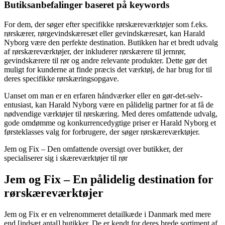
Butiksanbefalinger baseret på keywords
For dem, der søger efter specifikke rørskæreværktøjer som f.eks.
rørskærer, rørgevindskæresæt eller gevindskæresæt, kan Harald
Nyborg være den perfekte destination. Butikken har et bredt udvalg
af rørskæreværktøjer, der inkluderer rørskærere til jernrør,
gevindskærere til rør og andre relevante produkter. Dette gør det
muligt for kunderne at finde præcis det værktøj, de har brug for til
deres specifikke rørskæringsopgave.
Uanset om man er en erfaren håndværker eller en gør-det-selv-
entusiast, kan Harald Nyborg være en pålidelig partner for at få de
nødvendige værktøjer til rørskæring. Med deres omfattende udvalg,
gode omdømme og konkurrencedygtige priser er Harald Nyborg et
førsteklasses valg for forbrugere, der søger rørskæreværktøjer.
Jem og Fix – Den omfattende oversigt over butikker, der
specialiserer sig i skæreværktøjer til rør
Jem og Fix – En pålidelig destination for
rørskæreværktøjer
Jem og Fix er en velrenommeret detailkæde i Danmark med mere
end [indsæt antal] butikker. De er kendt for deres brede sortiment af