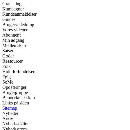
Gratis ting
Kampagner
Kundeanmeldelser
Guides
Brugervejledning
Vores videoer
Abonnent
Min adgang
Medlemskab
Satser
Goder
Ressourcer
Folk
Hold forbindelsen
Følg
SoMe
Opdateringer
Brugergruppe
Beboerfællesskab
Links på siden
Sitemap
Nyheder
Arkiv
Nyhedssektion
Nyhedsstrøm