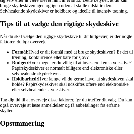
sig selv efter at være blevet ramt af et skud. Dette betyder, at du kan
bruge skydeskiven igen og igen uden at skulle udskifte den.
Selvhealende skydeskiver er holdbare og ideelle til intensiv træning.
Tips til at vælge den rigtige skydeskive
Når du skal vælge den rigtige skydeskive til dit luftgevær, er der nogle
faktorer, du bør overveje:
Formål:
Hvad er dit formål med at bruge skydeskiven? Er det til
træning, konkurrence eller bare for sjov?
Budget:
Hvor meget er du villig til at investere i en skydeskive?
Papirskydeskiver er normalt billigere end elektroniske eller
selvhealende skydeskiver.
Holdbarhed:
Hvor længe vil du gerne have, at skydeskiven skal
holde? Papirskydeskiver skal udskiftes oftere end elektroniske
eller selvhealende skydeskiver.
Tag dig tid til at overveje disse faktorer, før du træffer dit valg. Du kan
også overveje at læse anmeldelser og få anbefalinger fra erfarne
skytter.
Opsummering