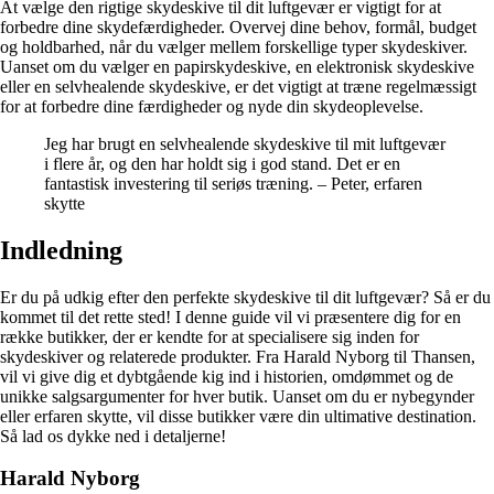
At vælge den rigtige skydeskive til dit luftgevær er vigtigt for at
forbedre dine skydefærdigheder. Overvej dine behov, formål, budget
og holdbarhed, når du vælger mellem forskellige typer skydeskiver.
Uanset om du vælger en papirskydeskive, en elektronisk skydeskive
eller en selvhealende skydeskive, er det vigtigt at træne regelmæssigt
for at forbedre dine færdigheder og nyde din skydeoplevelse.
Jeg har brugt en selvhealende skydeskive til mit luftgevær
i flere år, og den har holdt sig i god stand. Det er en
fantastisk investering til seriøs træning. – Peter, erfaren
skytte
Indledning
Er du på udkig efter den perfekte skydeskive til dit luftgevær? Så er du
kommet til det rette sted! I denne guide vil vi præsentere dig for en
række butikker, der er kendte for at specialisere sig inden for
skydeskiver og relaterede produkter. Fra Harald Nyborg til Thansen,
vil vi give dig et dybtgående kig ind i historien, omdømmet og de
unikke salgsargumenter for hver butik. Uanset om du er nybegynder
eller erfaren skytte, vil disse butikker være din ultimative destination.
Så lad os dykke ned i detaljerne!
Harald Nyborg