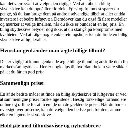
kan det være svært at vælge den rigtige. Ved at købe en billig
skydeskive kan du opnå flere fordele. Først og fremmest sparer du
penge, så du kan bruge dem på andre nødvendige tilbehør eller endda
investere i et bedre luftgevær. Derudover kan du også få flere modeller
og mærker at vælge imellem, når du ikke er bundet af en høj pris. En
billig skydeskive betyder dog ikke, at du skal gå på kompromis med
kvaliteten. Ved at følge nogle enkle retningslinjer kan du finde en billig
skydeskive af høj kvalitet.
Hvordan genkender man ægte billige tilbud?
Det er vigtigt at kunne genkende ægte billige tilbud og adskille dem fra
markedsføringstricks. Her er nogle tips til, hvordan du kan være sikker
på, at du får en god pris:
Sammenlign priser
En af de bedste måder at finde en billig skydeskive til luftgevær er ved
at sammenligne priser forskellige steder. Besøg forskellige forhandlere
online og offline for at få en idé om de gældende priser. Når du har en
oversigt over priserne, kan du vælge den bedste pris for den samme
eller en lignende skydeskive.
Hold øje med tilbudsaviser og nyhedsbreve