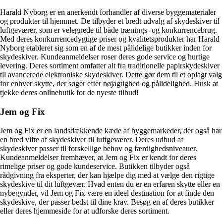
Harald Nyborg er en anerkendt forhandler af diverse byggematerialer
og produkter til hjemmet. De tilbyder et bredt udvalg af skydeskiver til
luftgeværer, som er velegnede til både trænings- og konkurrencebrug.
Med deres konkurrencedygtige priser og kvalitetsprodukter har Harald
Nyborg etableret sig som en af de mest pålidelige butikker inden for
skydeskiver. Kundeanmeldelser roser deres gode service og hurtige
levering. Deres sortiment omfatter alt fra traditionelle papirskydeskiver
til avancerede elektroniske skydeskiver. Dette gør dem til et oplagt valg
for enhver skytte, der søger efter nøjagtighed og pålidelighed. Husk at
tjekke deres onlinebutik for de nyeste tilbud!
Jem og Fix
Jem og Fix er en landsdækkende kæde af byggemarkeder, der også har
en bred vifte af skydeskiver til luftgeværer. Deres udbud af
skydeskiver passer til forskellige behov og færdighedsniveauer.
Kundeanmeldelser fremhæver, at Jem og Fix er kendt for deres
rimelige priser og gode kundeservice. Butikken tilbyder også
rådgivning fra eksperter, der kan hjælpe dig med at vælge den rigtige
skydeskive til dit luftgevær. Hvad enten du er en erfaren skytte eller en
nybegynder, vil Jem og Fix være en ideel destination for at finde den
skydeskive, der passer bedst til dine krav. Besøg en af deres butikker
eller deres hjemmeside for at udforske deres sortiment.