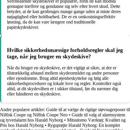
Selvhealende skydeskiver er populære, fordi de kan modstå
gentagne træffere og gendanne sig selv efter hvert skud. Dette
betyder, at de kan genbruges mange gange uden at miste deres
nøjagtighed eller holdbarhed. De er en omkostningseffektiv
løsning, da de kan vare længere end traditionelle
papirskydeskiver.
Hvilke sikkerhedsmæssige forholdsregler skal jeg
tage, når jeg bruger en skydeskive?
Når du bruger en skydeskive, er det vigtigt at sikre, at der er
tilstrækkelig afstand mellem skydeområdet og andre personer
eller ejendomme. Brug altid øjenbeskyttelse og følg alle
sikkerhedsprocedurer og lokale love og regler. Kontroller også
altid, at dit skydevåben er i sikker tilstand, før du nærmer dig
eller håndterer en skydeskive.
Andre populære artikler:
Guide til at vælge de rigtige støvsugerposer til
Nilfisk Coupe og Nilfisk Coupe Neo
•
Guide til valg af alarmsystem
og tyverialarm hos Harald Nyborg
•
Mitsutomo Værktøj: Kvalitet og
Pris hos Harald Nyborg
•
Rygsprøjte Harald Nyborg: En komplet