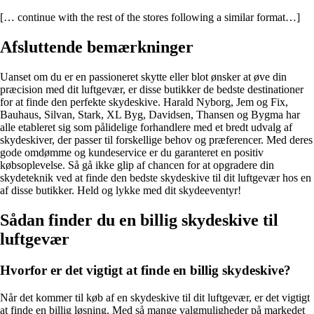
[… continue with the rest of the stores following a similar format…]
Afsluttende bemærkninger
Uanset om du er en passioneret skytte eller blot ønsker at øve din
præcision med dit luftgevær, er disse butikker de bedste destinationer
for at finde den perfekte skydeskive. Harald Nyborg, Jem og Fix,
Bauhaus, Silvan, Stark, XL Byg, Davidsen, Thansen og Bygma har
alle etableret sig som pålidelige forhandlere med et bredt udvalg af
skydeskiver, der passer til forskellige behov og præferencer. Med deres
gode omdømme og kundeservice er du garanteret en positiv
købsoplevelse. Så gå ikke glip af chancen for at opgradere din
skydeteknik ved at finde den bedste skydeskive til dit luftgevær hos en
af disse butikker. Held og lykke med dit skydeeventyr!
Sådan finder du en billig skydeskive til
luftgevær
Hvorfor er det vigtigt at finde en billig skydeskive?
Når det kommer til køb af en skydeskive til dit luftgevær, er det vigtigt
at finde en billig løsning. Med så mange valgmuligheder på markedet