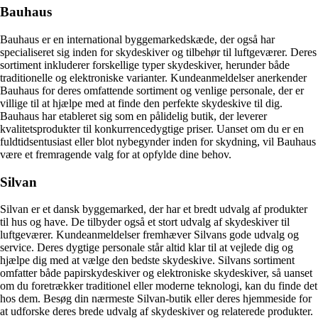
Bauhaus
Bauhaus er en international byggemarkedskæde, der også har
specialiseret sig inden for skydeskiver og tilbehør til luftgeværer. Deres
sortiment inkluderer forskellige typer skydeskiver, herunder både
traditionelle og elektroniske varianter. Kundeanmeldelser anerkender
Bauhaus for deres omfattende sortiment og venlige personale, der er
villige til at hjælpe med at finde den perfekte skydeskive til dig.
Bauhaus har etableret sig som en pålidelig butik, der leverer
kvalitetsprodukter til konkurrencedygtige priser. Uanset om du er en
fuldtidsentusiast eller blot nybegynder inden for skydning, vil Bauhaus
være et fremragende valg for at opfylde dine behov.
Silvan
Silvan er et dansk byggemarked, der har et bredt udvalg af produkter
til hus og have. De tilbyder også et stort udvalg af skydeskiver til
luftgeværer. Kundeanmeldelser fremhæver Silvans gode udvalg og
service. Deres dygtige personale står altid klar til at vejlede dig og
hjælpe dig med at vælge den bedste skydeskive. Silvans sortiment
omfatter både papirskydeskiver og elektroniske skydeskiver, så uanset
om du foretrækker traditionel eller moderne teknologi, kan du finde det
hos dem. Besøg din nærmeste Silvan-butik eller deres hjemmeside for
at udforske deres brede udvalg af skydeskiver og relaterede produkter.