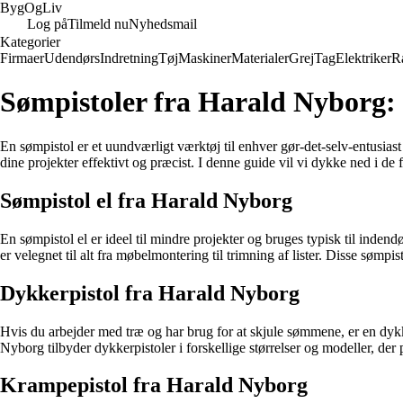
Byg
Og
Liv
Log på
Tilmeld nu
Nyhedsmail
Kategorier
Firmaer
Udendørs
Indretning
Tøj
Maskiner
Materialer
Grej
Tag
Elektriker
R
Sømpistoler fra Harald Nyborg: 
En sømpistol er et uundværligt værktøj til enhver gør-det-selv-entusias
dine projekter effektivt og præcist. I denne guide vil vi dykke ned i de f
Sømpistol el fra Harald Nyborg
En sømpistol el er ideel til mindre projekter og bruges typisk til inden
er velegnet til alt fra møbelmontering til trimning af lister. Disse søm
Dykkerpistol fra Harald Nyborg
Hvis du arbejder med træ og har brug for at skjule sømmene, er en dykke
Nyborg tilbyder dykkerpistoler i forskellige størrelser og modeller, der
Krampepistol fra Harald Nyborg