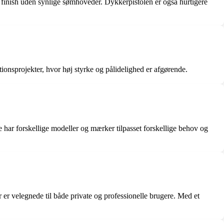
at finish uden synlige sømhoveder. Dykkerpistolen er også hurtigere
onsprojekter, hvor høj styrke og pålidelighed er afgørende.
 har forskellige modeller og mærker tilpasset forskellige behov og
r er velegnede til både private og professionelle brugere. Med et