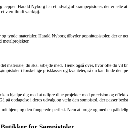
 og tæpper. Harald Nyborg har et udvalg af krampepistoler, der er lette a
 et værdifuldt værktøj.
r og tynde materialer. Harald Nyborg tilbyder popnittepistoler, der er ne
ed metalprojekter.
og det materiale, du skal arbejde med. Tænk også over, hvor ofte du vil 
istoler i forskellige prisklasser og kvaliteter, så du kan finde den per
r kan hjælpe dig med at udføre dine projekter med præcision og effektiv
Gå på opdagelse i deres udvalg og vælg den sømpistol, der passer bedst 
r i mit hjem, og den fungerede perfekt. Nem at bruge og med en pålidelig
Butikker for Sømpistoler