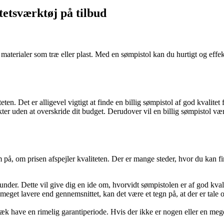
tetsværktøj på tilbud
 materialer som træ eller plast. Med en sømpistol kan du hurtigt og effekt
n. Det er alligevel vigtigt at finde en billig sømpistol af god kvalitet f
ekter uden at overskride dit budget. Derudover vil en billig sømpistol 
om på, om prisen afspejler kvaliteten. Der er mange steder, hvor du kan
der. Dette vil give dig en ide om, hvorvidt sømpistolen er af god kval
eget lavere end gennemsnittet, kan det være et tegn på, at der er tale 
væk have en rimelig garantiperiode. Hvis der ikke er nogen eller en mege