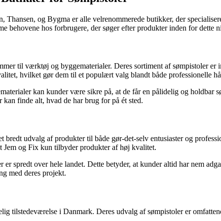
 Thansen, og Bygma er alle velrenommerede butikker, der specialiserer
e behovene hos forbrugere, der søger efter produkter inden for dette ni
er til værktøj og byggematerialer. Deres sortiment af sømpistoler er im
itet, hvilket gør dem til et populært valg blandt både professionelle h
aterialer kan kunder være sikre på, at de får en pålidelig og holdbar 
 kan finde alt, hvad de har brug for på ét sted.
redt udvalg af produkter til både gør-det-selv entusiaster og profession
t Jem og Fix kun tilbyder produkter af høj kvalitet.
r er spredt over hele landet. Dette betyder, at kunder altid har nem adg
ang med deres projekt.
ig tilstedeværelse i Danmark. Deres udvalg af sømpistoler er omfattend