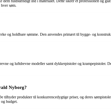
e dem fuldstændigt ind i materialet. Dette sikrer et professionelt og gl
r hver søm.
tærke og holdbare sømme. Den anvendes primært til bygge- og konstrukti
drevne og luftdrevne modeller samt dykkerpistoler og krampepistoler. De
arald Nyborg?
e tilbyder produkter til konkurrencedygtige priser, og deres sømpistole
 og budget.