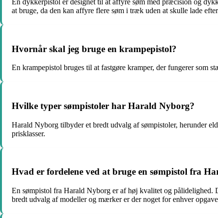
En dykkerpistol er designet til at affyre søm med præcision og dykk
at bruge, da den kan affyre flere søm i træk uden at skulle lade efte
Hvornår skal jeg bruge en krampepistol?
En krampepistol bruges til at fastgøre kramper, der fungerer som s
Hvilke typer sømpistoler har Harald Nyborg?
Harald Nyborg tilbyder et bredt udvalg af sømpistoler, herunder el
prisklasser.
Hvad er fordelene ved at bruge en sømpistol fra H
En sømpistol fra Harald Nyborg er af høj kvalitet og pålidelighed. D
bredt udvalg af modeller og mærker er der noget for enhver opgave