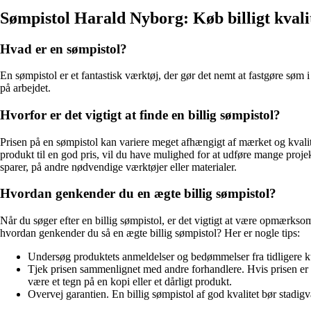
Sømpistol Harald Nyborg: Køb billigt kvali
Hvad er en sømpistol?
En sømpistol er et fantastisk værktøj, der gør det nemt at fastgøre søm i
på arbejdet.
Hvorfor er det vigtigt at finde en billig sømpistol?
Prisen på en sømpistol kan variere meget afhængigt af mærket og kvalitete
produkt til en god pris, vil du have mulighed for at udføre mange proj
sparer, på andre nødvendige værktøjer eller materialer.
Hvordan genkender du en ægte billig sømpistol?
Når du søger efter en billig sømpistol, er det vigtigt at være opmærks
hvordan genkender du så en ægte billig sømpistol? Her er nogle tips:
Undersøg produktets anmeldelser og bedømmelser fra tidligere kun
Tjek prisen sammenlignet med andre forhandlere. Hvis prisen er m
være et tegn på en kopi eller et dårligt produkt.
Overvej garantien. En billig sømpistol af god kvalitet bør stadig