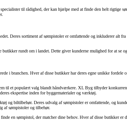
ecialister til rådighed, der kan hjælpe med at finde den helt rigtige søm
r.
t. Deres sortiment af sømpistoler er omfattende og inkluderer alt fra lu
 butikker rundt om i landet. Dette giver kunderne mulighed for at se og 
rede i branchen. Hver af disse butikker har deres egne unikke fordele og
 dem til et populært valg blandt håndværkere. XL Byg tilbyder konkurrenc
 deres ekspertise inden for byggematerialer og værktøj.
øj og biltilbehør. Deres udvalg af sømpistoler er omfattende, og kundern
af sømpistoler og tilbehør.
finde en sømpistol, der matcher dine behov. Hver af disse butikker er d