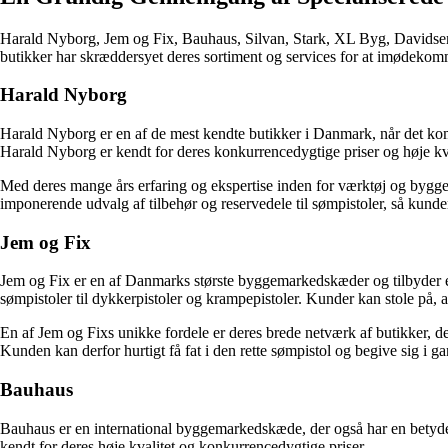
Harald Nyborg, Jem og Fix, Bauhaus, Silvan, Stark, XL Byg, Davidsen,
butikker har skræddersyet deres sortiment og services for at imødekomm
Harald Nyborg
Harald Nyborg er en af de mest kendte butikker i Danmark, når det komm
Harald Nyborg er kendt for deres konkurrencedygtige priser og høje kval
Med deres mange års erfaring og ekspertise inden for værktøj og byggem
imponerende udvalg af tilbehør og reservedele til sømpistoler, så kunder
Jem og Fix
Jem og Fix er en af Danmarks største byggemarkedskæder og tilbyder et b
sømpistoler til dykkerpistoler og krampepistoler. Kunder kan stole på, a
En af Jem og Fixs unikke fordele er deres brede netværk af butikker, de
Kunden kan derfor hurtigt få fat i den rette sømpistol og begive sig i g
Bauhaus
Bauhaus er en international byggemarkedskæde, der også har en betydel
kendt for deres høje kvalitet og konkurrencedygtige priser.