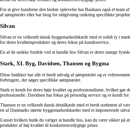
For at give kunderne den bedste oplevelse har Bauhaus også et team af sp
af sømpistoler eller har brug for rådgivning omkring specifikke projekte
Silvan
Silvan er en velkendt dansk byggemarkedskæde med et solidt ry i markede
for deres kvalitetsprodukter og deres fokus på kundeservice.
En af de unikke fordele ved at handle hos Silvan er deres mange fysiske
Stark, XL Byg, Davidsen, Thansen og Bygma
Disse butikker har alle et bredt udvalg af sømpistoler og er velrenomme
forbrugere, der søger specifikke sømpistoler.
Stark er kendt for deres høje kvalitet og professionalisme, hvilket gør
professionelle. Davidsen har fokus på personlig service og er kendt for
Thansen er en velkendt dansk detailkæde med et bredt sortiment af værkt
en af Danmarks største byggemarkedskæder med et imponerende udvalg 
Uanset hvilken butik du vælger at handle hos, kan du være sikker på at 
produkter af høj kvalitet til konkurrencedygtige priser.