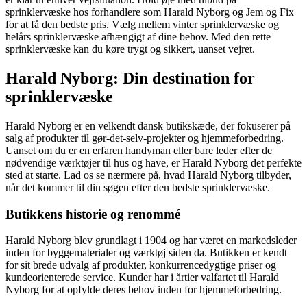
sprinklervæske hos forhandlere som Harald Nyborg og Jem og Fix
for at få den bedste pris. Vælg mellem vinter sprinklervæske og
helårs sprinklervæske afhængigt af dine behov. Med den rette
sprinklervæske kan du køre trygt og sikkert, uanset vejret.
Harald Nyborg: Din destination for
sprinklervæske
Harald Nyborg er en velkendt dansk butikskæde, der fokuserer på
salg af produkter til gør-det-selv-projekter og hjemmeforbedring.
Uanset om du er en erfaren handyman eller bare leder efter de
nødvendige værktøjer til hus og have, er Harald Nyborg det perfekte
sted at starte. Lad os se nærmere på, hvad Harald Nyborg tilbyder,
når det kommer til din søgen efter den bedste sprinklervæske.
Butikkens historie og renommé
Harald Nyborg blev grundlagt i 1904 og har været en markedsleder
inden for byggematerialer og værktøj siden da. Butikken er kendt
for sit brede udvalg af produkter, konkurrencedygtige priser og
kundeorienterede service. Kunder har i årtier valfartet til Harald
Nyborg for at opfylde deres behov inden for hjemmeforbedring.