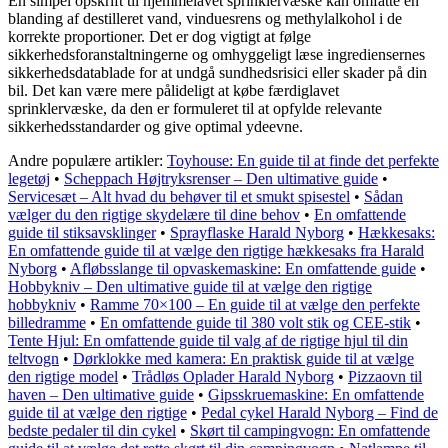
En simpel opskrift til hjemmelavet sprinklervæske kan omfatte en
blanding af destilleret vand, vinduesrens og methylalkohol i de
korrekte proportioner. Det er dog vigtigt at følge
sikkerhedsforanstaltningerne og omhyggeligt læse ingrediensernes
sikkerhedsdatablade for at undgå sundhedsrisici eller skader på din
bil. Det kan være mere pålideligt at købe færdiglavet
sprinklervæske, da den er formuleret til at opfylde relevante
sikkerhedsstandarder og give optimal ydeevne.
Andre populære artikler:
Toyhouse: En guide til at finde det perfekte
legetøj
•
Scheppach Højtryksrenser – Den ultimative guide
•
Servicesæt – Alt hvad du behøver til et smukt spisestel
•
Sådan
vælger du den rigtige skydelære til dine behov
•
En omfattende
guide til stiksavsklinger
•
Sprayflaske Harald Nyborg
•
Hækkesaks:
En omfattende guide til at vælge den rigtige hækkesaks fra Harald
Nyborg
•
Afløbsslange til opvaskemaskine: En omfattende guide
•
Hobbykniv – Den ultimative guide til at vælge den rigtige
hobbykniv
•
Ramme 70×100 – En guide til at vælge den perfekte
billedramme
•
En omfattende guide til 380 volt stik og CEE-stik
•
Tente Hjul: En omfattende guide til valg af de rigtige hjul til din
teltvogn
•
Dørklokke med kamera: En praktisk guide til at vælge
den rigtige model
•
Trådløs Oplader Harald Nyborg
•
Pizzaovn til
haven – Den ultimative guide
•
Gipsskruemaskine: En omfattende
guide til at vælge den rigtige
•
Pedal cykel Harald Nyborg – Find de
bedste pedaler til din cykel
•
Skørt til campingvogn: En omfattende