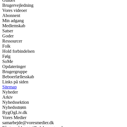
Guides
Brugervejledning
Vores videoer
Abonnent
Min adgang
Medlemskab
Satser
Goder
Ressourcer
Folk
Hold forbindelsen
Følg
SoMe
Opdateringer
Brugergruppe
Beboerfællesskab
Links på siden
Sitemap
Nyheder
Arkiv
Nyhedssektion
Nyhedsstrøm
BygOgLiv.dk
Vores Medier
samarbejde@voresmedier.dk