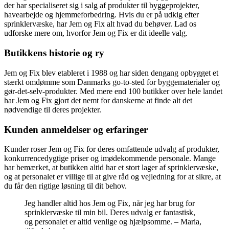
der har specialiseret sig i salg af produkter til byggeprojekter,
havearbejde og hjemmeforbedring. Hvis du er på udkig efter
sprinklervæske, har Jem og Fix alt hvad du behøver. Lad os
udforske mere om, hvorfor Jem og Fix er dit ideelle valg.
Butikkens historie og ry
Jem og Fix blev etableret i 1988 og har siden dengang opbygget et
stærkt omdømme som Danmarks go-to-sted for byggematerialer og
gør-det-selv-produkter. Med mere end 100 butikker over hele landet
har Jem og Fix gjort det nemt for danskerne at finde alt det
nødvendige til deres projekter.
Kunden anmeldelser og erfaringer
Kunder roser Jem og Fix for deres omfattende udvalg af produkter,
konkurrencedygtige priser og imødekommende personale. Mange
har bemærket, at butikken altid har et stort lager af sprinklervæske,
og at personalet er villige til at give råd og vejledning for at sikre, at
du får den rigtige løsning til dit behov.
Jeg handler altid hos Jem og Fix, når jeg har brug for
sprinklervæske til min bil. Deres udvalg er fantastisk,
og personalet er altid venlige og hjælpsomme. – Maria,