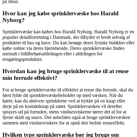
på disse.
Hvor kan jeg købe sprinklervæske hos Harald
Nyborg?
Sprinklervæske kan købes hos Harald Nyborg. Harald Nyborg er en
populær detailforretning i Danmark, der tilbyder et bredt udvalg af
produkter til hus og have. Du kan besøge deres fysiske butikker eller
købe online via deres hjemmeside. Deres sprinklervæske findes
normalt i biltilbehørsafdelingen eller i afdelingen for
rengøringsprodukter.
Hvordan kan jeg bruge sprinklervæske til at rense
min forrude effektivt?
For at bruge sprinklervæske til effektivt at rense din forrude, skal du
først fylde dit sprinklervæskebeholder op med væsken. Når du
kører, kan du aktivere sprinklerne ved at trykke på en knap eller
dreje på en kontaktknap på rattet. Sprinklervæsken vil derefter
sprayes ud på forruden, mens vinduesviskerne tørrer det af for at
fjerne skidt og snavs. Det anbefales også at bruge sprinklervæsken
sammen med vinduesviskere for at opnå den bedste renseeffekt.
Hvilken type sprinklervæske bør jeg bruge om