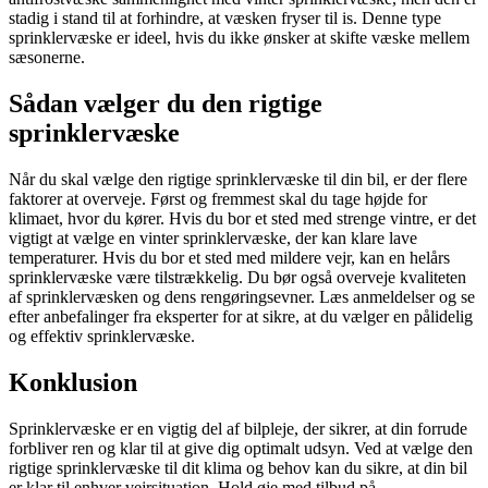
stadig i stand til at forhindre, at væsken fryser til is. Denne type
sprinklervæske er ideel, hvis du ikke ønsker at skifte væske mellem
sæsonerne.
Sådan vælger du den rigtige
sprinklervæske
Når du skal vælge den rigtige sprinklervæske til din bil, er der flere
faktorer at overveje. Først og fremmest skal du tage højde for
klimaet, hvor du kører. Hvis du bor et sted med strenge vintre, er det
vigtigt at vælge en vinter sprinklervæske, der kan klare lave
temperaturer. Hvis du bor et sted med mildere vejr, kan en helårs
sprinklervæske være tilstrækkelig. Du bør også overveje kvaliteten
af sprinklervæsken og dens rengøringsevner. Læs anmeldelser og se
efter anbefalinger fra eksperter for at sikre, at du vælger en pålidelig
og effektiv sprinklervæske.
Konklusion
Sprinklervæske er en vigtig del af bilpleje, der sikrer, at din forrude
forbliver ren og klar til at give dig optimalt udsyn. Ved at vælge den
rigtige sprinklervæske til dit klima og behov kan du sikre, at din bil
er klar til enhver vejrsituation. Hold øje med tilbud på