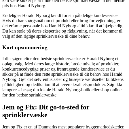
kan være sikker på at finde den bedste sprinklervæske til den bedste
pris hos Harald Nyborg.
Endelig er Harald Nyborg kendt for sin pålidelige kundeservice.
Hvis du har spørgsmål om et produkt eller brug for vejledning, er
det erfarne personale hos Harald Nyborg altid klar til at hjælpe dig.
Du kan stole på deres ekspertise og rådgivning, når det kommer til
valg af den rigtige sprinklervæske til dine behov.
Kort opsummering
I din søgen efter den bedste sprinklervæske er Harald Nyborg et
oplagt valg. Med deres lange historie, brede udvalg af produkter,
konkurrencedygtige priser og fremragende kundeservice er du
sikker på at finde den rette sprinklervæske til dit behov hos Harald
Nyborg. Gør-det-selv-entusiaster og husejere værdsætter butikkens
pålidelighed og dedikation til at levere kvalitetsprodukter. Søg ikke
længere – besøg din lokale Harald Nyborg-butik eller shop online
for den bedste sprinklervæske.
Jem og Fix: Dit go-to-sted for
sprinklervæske
Jem og Fix er en af Danmarks mest populære byggemarkedskæder,