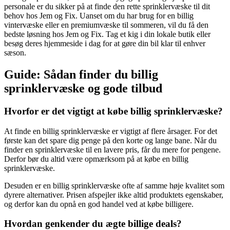
personale er du sikker på at finde den rette sprinklervæske til dit
behov hos Jem og Fix. Uanset om du har brug for en billig
vintervæske eller en premiumvæske til sommeren, vil du få den
bedste løsning hos Jem og Fix. Tag et kig i din lokale butik eller
besøg deres hjemmeside i dag for at gøre din bil klar til enhver
sæson.
Guide: Sådan finder du billig
sprinklervæske og gode tilbud
Hvorfor er det vigtigt at købe billig sprinklervæske?
At finde en billig sprinklervæske er vigtigt af flere årsager. For det
første kan det spare dig penge på den korte og lange bane. Når du
finder en sprinklervæske til en lavere pris, får du mere for pengene.
Derfor bør du altid være opmærksom på at købe en billig
sprinklervæske.
Desuden er en billig sprinklervæske ofte af samme høje kvalitet som
dyrere alternativer. Prisen afspejler ikke altid produktets egenskaber,
og derfor kan du opnå en god handel ved at købe billigere.
Hvordan genkender du ægte billige deals?