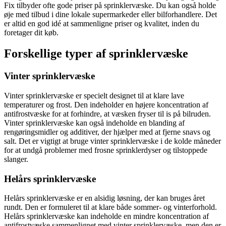
Fix tilbyder ofte gode priser på sprinklervæske. Du kan også holde
øje med tilbud i dine lokale supermarkeder eller bilforhandlere. Det
er altid en god idé at sammenligne priser og kvalitet, inden du
foretager dit køb.
Forskellige typer af sprinklervæske
Vinter sprinklervæske
Vinter sprinklervæske er specielt designet til at klare lave
temperaturer og frost. Den indeholder en højere koncentration af
antifrostvæske for at forhindre, at væsken fryser til is på bilruden.
Vinter sprinklervæske kan også indeholde en blanding af
rengøringsmidler og additiver, der hjælper med at fjerne snavs og
salt. Det er vigtigt at bruge vinter sprinklervæske i de kolde måneder
for at undgå problemer med frosne sprinklerdyser og tilstoppede
slanger.
Helårs sprinklervæske
Helårs sprinklervæske er en alsidig løsning, der kan bruges året
rundt. Den er formuleret til at klare både sommer- og vinterforhold.
Helårs sprinklervæske kan indeholde en mindre koncentration af
antifrostvæske sammenlignet med vinter sprinklervæske, men den er