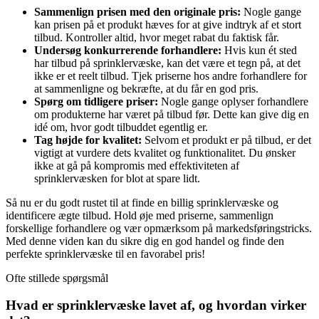
Sammenlign prisen med den originale pris:
Nogle gange
kan prisen på et produkt hæves for at give indtryk af et stort
tilbud. Kontroller altid, hvor meget rabat du faktisk får.
Undersøg konkurrerende forhandlere:
Hvis kun ét sted
har tilbud på sprinklervæske, kan det være et tegn på, at det
ikke er et reelt tilbud. Tjek priserne hos andre forhandlere for
at sammenligne og bekræfte, at du får en god pris.
Spørg om tidligere priser:
Nogle gange oplyser forhandlere
om produkterne har været på tilbud før. Dette kan give dig en
idé om, hvor godt tilbuddet egentlig er.
Tag højde for kvalitet:
Selvom et produkt er på tilbud, er det
vigtigt at vurdere dets kvalitet og funktionalitet. Du ønsker
ikke at gå på kompromis med effektiviteten af
sprinklervæsken for blot at spare lidt.
Så nu er du godt rustet til at finde en billig sprinklervæske og
identificere ægte tilbud. Hold øje med priserne, sammenlign
forskellige forhandlere og vær opmærksom på markedsføringstricks.
Med denne viden kan du sikre dig en god handel og finde den
perfekte sprinklervæske til en favorabel pris!
Ofte stillede spørgsmål
Hvad er sprinklervæske lavet af, og hvordan virker