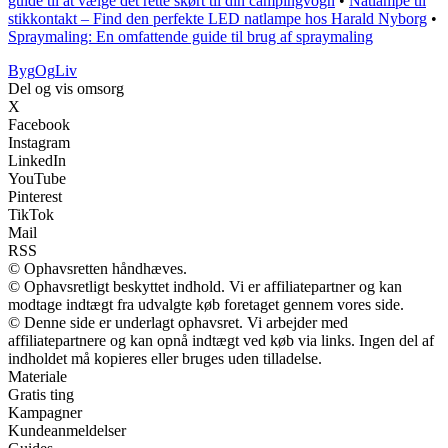
guide til at vælge det rette skørt til din campingvogn
•
Natlampe til
stikkontakt – Find den perfekte LED natlampe hos Harald Nyborg
•
Spraymaling: En omfattende guide til brug af spraymaling
Byg
Og
Liv
Del og vis omsorg
X
Facebook
Instagram
LinkedIn
YouTube
Pinterest
TikTok
Mail
RSS
© Ophavsretten håndhæves.
© Ophavsretligt beskyttet indhold. Vi er affiliatepartner og kan
modtage indtægt fra udvalgte køb foretaget gennem vores side.
© Denne side er underlagt ophavsret. Vi arbejder med
affiliatepartnere og kan opnå indtægt ved køb via links. Ingen del af
indholdet må kopieres eller bruges uden tilladelse.
Materiale
Gratis ting
Kampagner
Kundeanmeldelser