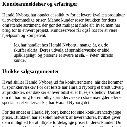
Kundeanmeldelser og erfaringer
Harald Nyborg har opnået et solidt ry for at levere kvalitetsprodukter
til overkommelige priser. Mange kunder roser butikken for dens
omfattende sortiment, der gør det muligt at finde alt, hvad man har
brug for til ethvert projekt. Kundeservice får også ros for at være
hjælpsom og kompetent.
Jeg har handlet hos Harald Nyborg i mange år, og de
skuffer aldrig. Deres udvalg af sprinklervæske er altid
upåklageligt, og priserne er svære at slå. – Peter, tilfreds
kunde.
Unikke salgsargumenter
Hvad skiller Harald Nyborg ud fra konkurrenterne, når det kommer
til sprinklervæske? For det første har Harald Nyborg et bredt udvalg
af produkter, der dækker enhver bilist eller husejers behov. Uanset
om du har brug for en billig sprinklervæske i store mængder eller en
specialiseret vintervæske, har Harald Nyborg det.
For det andet er Harald Nyborg kendt for sine konkurrencedygtige
priser. Butikken har et solidt netværk af leverandører, hvilket giver
dem mulighed for at tilbyde fordelagtige priser til deres kunder. Du