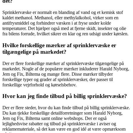
det?
Sprinklervæske er normalt en blanding af vand og et kemisk stof
kaldet methanol. Methanol, eller methylalkohol, virker som en
antifrysmiddel og forhindrer væsken i at fryse under kolde
temperaturer. Det hjælper også med at fjerne skidt, insekter og olie
fra bilens forrude, hvilket sikrer en klar og ren udsigt under kørslen.
Hvilke forskellige mærker af sprinklervæske er
tilgængelige på markedet?
Der er flere forskellige mærker af sprinklervæske tilgængelige på
markedet. Nogle af de populære mærker inkluderer Harald Nyborg,
Jem og Fix, Biltema og mange flere. Disse mærker tilbyder
forskellige typer og grader af sprinklervæsker, der passer til
forskellige vejrforhold og kørselsbehov.
Hvor kan jeg finde tilbud på billig sprinklervæske?
Der er flere steder, hvor du kan finde tilbud på billig sprinklervæske.
Du kan tjekke forskellige detailforretninger som Harald Nyborg,
Jem og Fix, Biltema samt online webshops. Der er også
lejlighedsvise rabatter og tilbud på sprinklervæske i aviser og
reklamemateriale, så det kan være en god idé at være opmærksom