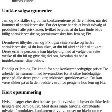
tilfreds kunde.
Unikke salgsargumenter
Jem og Fix skiller sig ud fra konkurrenterne på flere måder, når det
kommer til sprinklervæske. For det første har de et bredt udvalg af
produkter i alle prisklasser, hvilket betyder, at du kan finde både
billig sprinklervæske og premiumvæsker hos Jem og Fix.
Derudover tilbyder Jem og Fix også vintervæske og helårs
sprinklervæske, så du kan sikre, at din bil altid er klar til at køre.
Deres erfarne personale kan hjælpe dig med at vælge den rette
væske til din bil og give dig råd om, hvordan du bedst
imødekommer dine behov.
Endelig er Jem og Fix kendt for sine konkurrencedygtige priser. De
arbejder tæt sammen med leverandører for at sikre fordelagtige
priser på alle deres produkter, inklusive sprinklervæske. Du kan
være sikker på at få den bedste værdi for pengene hos Jem og Fix.
Kort opsummering
Hvis du søger efter den bedste sprinklervæske, behøver du ikke lede
længere end Jem og Fix. Med deres lange historie, omfattende
udvalg af produkter, konkurrencedygtige priser og hjælpsomme