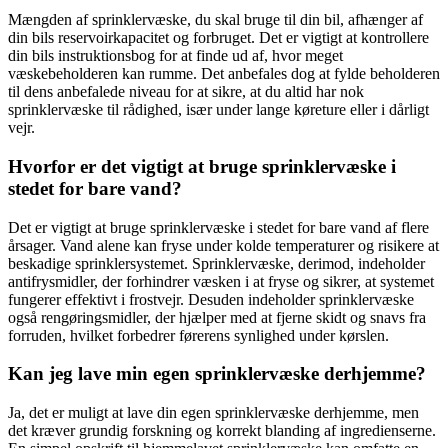
Mængden af sprinklervæske, du skal bruge til din bil, afhænger af
din bils reservoirkapacitet og forbruget. Det er vigtigt at kontrollere
din bils instruktionsbog for at finde ud af, hvor meget
væskebeholderen kan rumme. Det anbefales dog at fylde beholderen
til dens anbefalede niveau for at sikre, at du altid har nok
sprinklervæske til rådighed, især under lange køreture eller i dårligt
vejr.
Hvorfor er det vigtigt at bruge sprinklervæske i
stedet for bare vand?
Det er vigtigt at bruge sprinklervæske i stedet for bare vand af flere
årsager. Vand alene kan fryse under kolde temperaturer og risikere at
beskadige sprinklersystemet. Sprinklervæske, derimod, indeholder
antifrysmidler, der forhindrer væsken i at fryse og sikrer, at systemet
fungerer effektivt i frostvejr. Desuden indeholder sprinklervæske
også rengøringsmidler, der hjælper med at fjerne skidt og snavs fra
forruden, hvilket forbedrer førerens synlighed under kørslen.
Kan jeg lave min egen sprinklervæske derhjemme?
Ja, det er muligt at lave din egen sprinklervæske derhjemme, men
det kræver grundig forskning og korrekt blanding af ingredienserne.