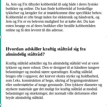
Ja, Jem og Fix tilbyder kobbertråd til salg både i deres fysiske
butikker og online. Du kan finde kobbertråd af forskellige
tykkelser og længder for at imødekomme dine specifikke behov.
Kobbertråd er ofte brugt inden for elektronik og håndværk, og
Jem og Fix er en bekvem mulighed for at købe det. Du kan
enten besøge en af deres butikker eller bestille kobbertråden
online og få den leveret til din adresse.
Hvordan adskiller kraftig ståltråd sig fra
almindelig ståltråd?
Kraftig ståltråd adskiller sig fra almindelig ståltråd ved at være
tykkere og mere robust. Den er designet til at håndtere tungere
belastninger og modstå større spændinger. Kraftig ståltråd
bruges ofte i opgaver, der kræver ekstra styrke og holdbarhed,
som f.eks. konstruktion af hegn, sikring af bygningsstrukturer
eller understøttelse af tunge genstande. Den tykkere diameter og
styrkere materiale gør det muligt for kraftig ståltråd at modstå
belastninger og strækninger, der normalt ville deformere eller
bryde almindelig ståltråd.