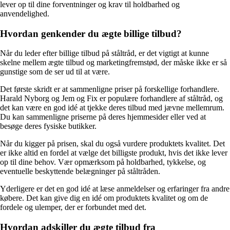
lever op til dine forventninger og krav til holdbarhed og
anvendelighed.
Hvordan genkender du ægte billige tilbud?
Når du leder efter billige tilbud på ståltråd, er det vigtigt at kunne
skelne mellem ægte tilbud og marketingfremstød, der måske ikke er så
gunstige som de ser ud til at være.
Det første skridt er at sammenligne priser på forskellige forhandlere.
Harald Nyborg og Jem og Fix er populære forhandlere af ståltråd, og
det kan være en god idé at tjekke deres tilbud med jævne mellemrum.
Du kan sammenligne priserne på deres hjemmesider eller ved at
besøge deres fysiske butikker.
Når du kigger på prisen, skal du også vurdere produktets kvalitet. Det
er ikke altid en fordel at vælge det billigste produkt, hvis det ikke lever
op til dine behov. Vær opmærksom på holdbarhed, tykkelse, og
eventuelle beskyttende belægninger på ståltråden.
Yderligere er det en god idé at læse anmeldelser og erfaringer fra andre
købere. Det kan give dig en idé om produktets kvalitet og om de
fordele og ulemper, der er forbundet med det.
Hvordan adskiller du ægte tilbud fra