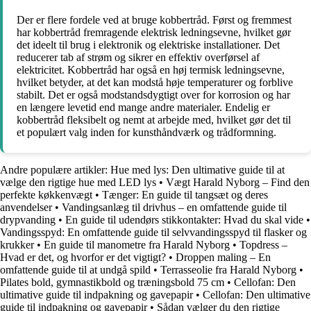
Der er flere fordele ved at bruge kobbertråd. Først og fremmest
har kobbertråd fremragende elektrisk ledningsevne, hvilket gør
det ideelt til brug i elektronik og elektriske installationer. Det
reducerer tab af strøm og sikrer en effektiv overførsel af
elektricitet. Kobbertråd har også en høj termisk ledningsevne,
hvilket betyder, at det kan modstå høje temperaturer og forblive
stabilt. Det er også modstandsdygtigt over for korrosion og har
en længere levetid end mange andre materialer. Endelig er
kobbertråd fleksibelt og nemt at arbejde med, hvilket gør det til
et populært valg inden for kunsthåndværk og trådformning.
Andre populære artikler:
Hue med lys: Den ultimative guide til at
vælge den rigtige hue med LED lys
•
Vægt Harald Nyborg – Find den
perfekte køkkenvægt
•
Tænger: En guide til tangsæt og deres
anvendelser
•
Vandingsanlæg til drivhus – en omfattende guide til
drypvanding
•
En guide til udendørs stikkontakter: Hvad du skal vide
•
Vandingsspyd: En omfattende guide til selvvandingsspyd til flasker og
krukker
•
En guide til manometre fra Harald Nyborg
•
Topdress –
Hvad er det, og hvorfor er det vigtigt?
•
Droppen maling – En
omfattende guide til at undgå spild
•
Terrasseolie fra Harald Nyborg
•
Pilates bold, gymnastikbold og træningsbold 75 cm
•
Cellofan: Den
ultimative guide til indpakning og gavepapir
•
Cellofan: Den ultimative
guide til indpakning og gavepapir
•
Sådan vælger du den rigtige