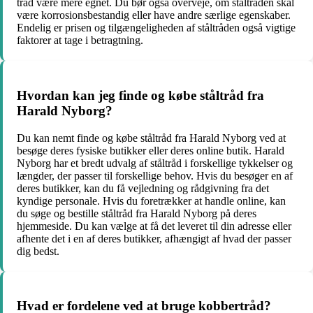
tråd være mere egnet. Du bør også overveje, om ståltråden skal
være korrosionsbestandig eller have andre særlige egenskaber.
Endelig er prisen og tilgængeligheden af ​​ståltråden også vigtige
faktorer at tage i betragtning.
Hvordan kan jeg finde og købe ståltråd fra
Harald Nyborg?
Du kan nemt finde og købe ståltråd fra Harald Nyborg ved at
besøge deres fysiske butikker eller deres online butik. Harald
Nyborg har et bredt udvalg af ståltråd i forskellige tykkelser og
længder, der passer til forskellige behov. Hvis du besøger en af
deres butikker, kan du få vejledning og rådgivning fra det
kyndige personale. Hvis du foretrækker at handle online, kan
du søge og bestille ståltråd fra Harald Nyborg på deres
hjemmeside. Du kan vælge at få det leveret til din adresse eller
afhente det i en af deres butikker, afhængigt af hvad der passer
dig bedst.
Hvad er fordelene ved at bruge kobbertråd?