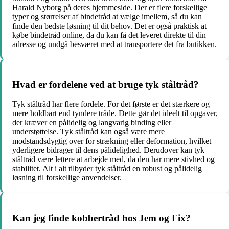
Harald Nyborg på deres hjemmeside. Der er flere forskellige
typer og størrelser af bindetråd at vælge imellem, så du kan
finde den bedste løsning til dit behov. Det er også praktisk at
købe bindetråd online, da du kan få det leveret direkte til din
adresse og undgå besværet med at transportere det fra butikken.
Hvad er fordelene ved at bruge tyk ståltråd?
Tyk ståltråd har flere fordele. For det første er det stærkere og
mere holdbart end tyndere tråde. Dette gør det ideelt til opgaver,
der kræver en pålidelig og langvarig binding eller
understøttelse. Tyk ståltråd kan også være mere
modstandsdygtig over for strækning eller deformation, hvilket
yderligere bidrager til dens pålidelighed. Derudover kan tyk
ståltråd være lettere at arbejde med, da den har mere stivhed og
stabilitet. Alt i alt tilbyder tyk ståltråd en robust og pålidelig
løsning til forskellige anvendelser.
Kan jeg finde kobbertråd hos Jem og Fix?