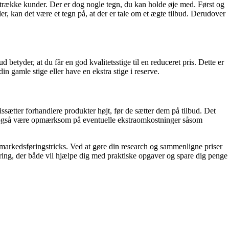
t tiltrække kunder. Der er dog nogle tegn, du kan holde øje med. Først og
er, kan det være et tegn på, at der er tale om et ægte tilbud. Derudover
etyder, at du får en god kvalitetsstige til en reduceret pris. Dette er
in gamle stige eller have en ekstra stige i reserve.
ssætter forhandlere produkter højt, før de sætter dem på tilbud. Det
 du også være opmærksom på eventuelle ekstraomkostninger såsom
 markedsføringstricks. Ved at gøre din research og sammenligne priser
ering, der både vil hjælpe dig med praktiske opgaver og spare dig penge