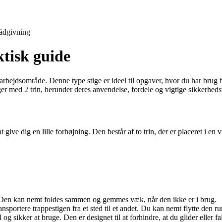
ådgivning
ktisk guide
arbejdsområde. Denne type stige er ideel til opgaver, hvor du har brug fo
r med 2 trin, herunder deres anvendelse, fordele og vigtige sikkerhedst
t give dig en lille forhøjning. Den består af to trin, der er placeret i en 
. Den kan nemt foldes sammen og gemmes væk, når den ikke er i brug.
ansportere trappestigen fra et sted til et andet. Du kan nemt flytte den ru
og sikker at bruge. Den er designet til at forhindre, at du glider eller fa