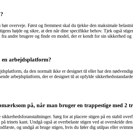
n?
du bør overveje. Først og fremmest skal du tjekke den maksimale belastni
stigens højde og sikre, at den når dine specifikke behov. Tjek også stigen
 fra andre brugere og finde en model, der er kendt for sin sikkerhed og 
om en arbejdsplatform?
dsplatform, da den normalt ikke er designet til eller har den nødvendige 
sende arbejdsplatform, der er designet til at opfylde sikkerhedsstandarde
opmærksom på, når man bruger en trappestige med 2 tr
e sikkerhedsforanstaltninger. Sørg for at placere stigen på en stabil over
 på trinets kant. Undgå også at overbelaste stigen ved at overskride den
odfæste, og undgå at bruge stigen, hvis du føler dig utilpas eller svimme