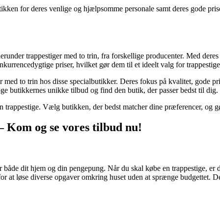
tikken for deres venlige og hjælpsomme personale samt deres gode prise
 herunder trappestiger med to trin, fra forskellige producenter. Med deres
kurrencedygtige priser, hvilket gør dem til et ideelt valg for trappestig
r med to trin hos disse specialbutikker. Deres fokus på kvalitet, gode pr
e butikkernes unikke tilbud og find den butik, der passer bedst til dig.
en trappestige. Vælg butikken, der bedst matcher dine præferencer, og g
 – Kom og se vores tilbud nu!
r både dit hjem og din pengepung. Når du skal købe en trappestige, er de
for at løse diverse opgaver omkring huset uden at sprænge budgettet. De