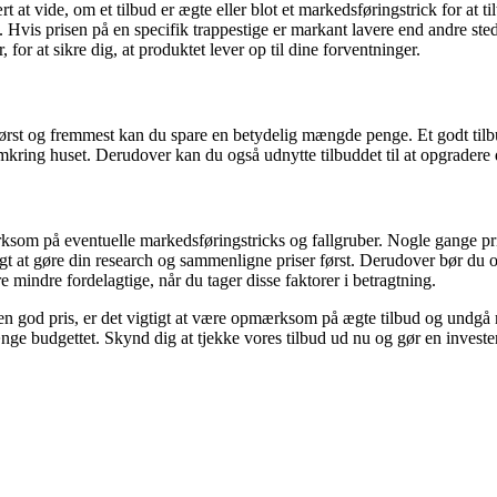
ært at vide, om et tilbud er ægte eller blot et markedsføringstrick for a
. Hvis prisen på en specifik trappestige er markant lavere end andre sted
for at sikre dig, at produktet lever op til dine forventninger.
rst og fremmest kan du spare en betydelig mængde penge. Et godt tilbud b
omkring huset. Derudover kan du også udnytte tilbuddet til at opgradere d
ærksom på eventuelle markedsføringstricks og fallgruber. Nogle gange pri
gtigt at gøre din research og sammenligne priser først. Derudover bør
e mindre fordelagtige, når du tager disse faktorer i betragtning.
l en god pris, er det vigtigt at være opmærksom på ægte tilbud og undgå
ænge budgettet. Skynd dig at tjekke vores tilbud ud nu og gør en invest