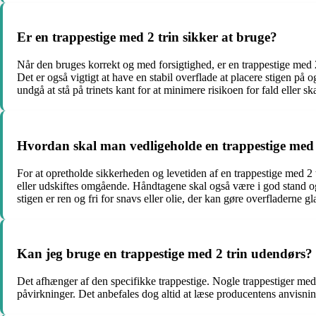
Er en trappestige med 2 trin sikker at bruge?
Når den bruges korrekt og med forsigtighed, er en trappestige med 2
Det er også vigtigt at have en stabil overflade at placere stigen på
undgå at stå på trinets kant for at minimere risikoen for fald eller sk
Hvordan skal man vedligeholde en trappestige med 
For at opretholde sikkerheden og levetiden af en trappestige med 2 t
eller udskiftes omgående. Håndtagene skal også være i god stand og f
stigen er ren og fri for snavs eller olie, der kan gøre overfladerne gla
Kan jeg bruge en trappestige med 2 trin udendørs?
Det afhænger af den specifikke trappestige. Nogle trappestiger med 2
påvirkninger. Det anbefales dog altid at læse producentens anvisning