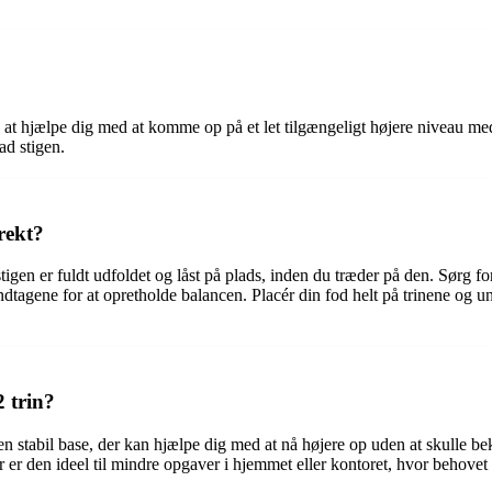
 til at hjælpe dig med at komme op på et let tilgængeligt højere niveau m
ad stigen.
rekt?
stigen er fuldt udfoldet og låst på plads, inden du træder på den. Sørg fo
ndtagene for at opretholde balancen. Placér din fod helt på trinene og und
2 trin?
n en stabil base, der kan hjælpe dig med at nå højere op uden at skulle b
er den ideel til mindre opgaver i hjemmet eller kontoret, hvor behovet f