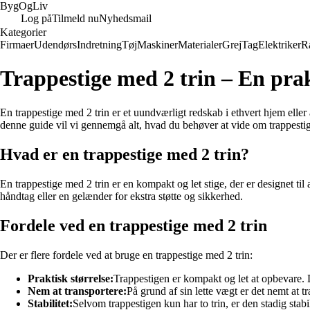
Byg
Og
Liv
Log på
Tilmeld nu
Nyhedsmail
Kategorier
Firmaer
Udendørs
Indretning
Tøj
Maskiner
Materialer
Grej
Tag
Elektriker
R
Trappestige med 2 trin – En pra
En trappestige med 2 trin er et uundværligt redskab i ethvert hjem eller 
denne guide vil vi gennemgå alt, hvad du behøver at vide om trappestige
Hvad er en trappestige med 2 trin?
En trappestige med 2 trin er en kompakt og let stige, der er designet til a
håndtag eller en gelænder for ekstra støtte og sikkerhed.
Fordele ved en trappestige med 2 trin
Der er flere fordele ved at bruge en trappestige med 2 trin:
Praktisk størrelse:
Trappestigen er kompakt og let at opbevare
Nem at transportere:
På grund af sin lette vægt er det nemt at tr
Stabilitet:
Selvom trappestigen kun har to trin, er den stadig stabil 