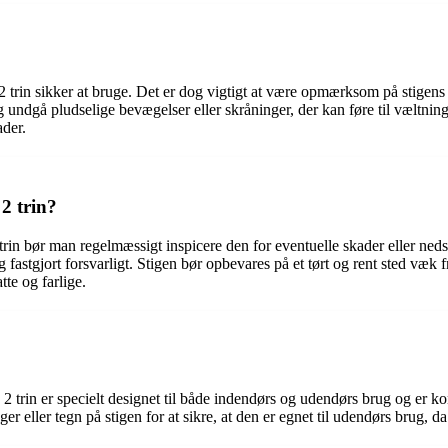
 trin sikker at bruge. Det er dog vigtigt at være opmærksom på stigens 
 og undgå pludselige bevægelser eller skråninger, der kan føre til væltn
ader.
2 trin?
rin bør man regelmæssigt inspicere den for eventuelle skader eller nedsli
astgjort forsvarligt. Stigen bør opbevares på et tørt og rent sted væk fr
tte og farlige.
 trin er specielt designet til både indendørs og udendørs brug og er kon
er eller tegn på stigen for at sikre, at den er egnet til udendørs brug,