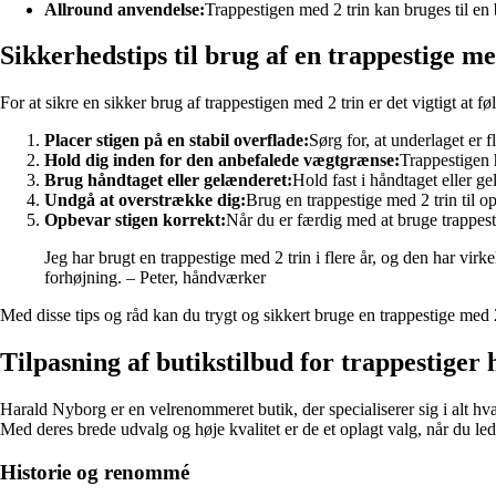
Allround anvendelse:
Trappestigen med 2 trin kan bruges til en
Sikkerhedstips til brug af en trappestige me
For at sikre en sikker brug af trappestigen med 2 trin er det vigtigt at fø
Placer stigen på en stabil overflade:
Sørg for, at underlaget er 
Hold dig inden for den anbefalede vægtgrænse:
Trappestigen 
Brug håndtaget eller gelænderet:
Hold fast i håndtaget eller ge
Undgå at overstrække dig:
Brug en trappestige med 2 trin til op
Opbevar stigen korrekt:
Når du er færdig med at bruge trappest
Jeg har brugt en trappestige med 2 trin i flere år, og den har virkel
forhøjning. – Peter, håndværker
Med disse tips og råd kan du trygt og sikkert bruge en trappestige med 2
Tilpasning af butikstilbud for trappestige
Harald Nyborg er en velrenommeret butik, der specialiserer sig i alt hv
Med deres brede udvalg og høje kvalitet er de et oplagt valg, når du lede
Historie og renommé