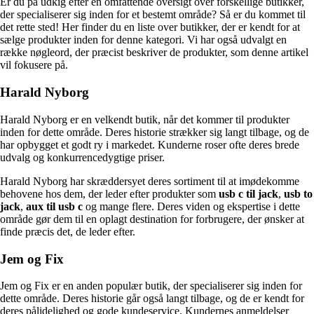
Er du på udkig efter en omfattende oversigt over forskellige butikker,
der specialiserer sig inden for et bestemt område? Så er du kommet til
det rette sted! Her finder du en liste over butikker, der er kendt for at
sælge produkter inden for denne kategori. Vi har også udvalgt en
række nøgleord, der præcist beskriver de produkter, som denne artikel
vil fokusere på.
Harald Nyborg
Harald Nyborg er en velkendt butik, når det kommer til produkter
inden for dette område. Deres historie strækker sig langt tilbage, og de
har opbygget et godt ry i markedet. Kunderne roser ofte deres brede
udvalg og konkurrencedygtige priser.
Harald Nyborg har skræddersyet deres sortiment til at imødekomme
behovene hos dem, der leder efter produkter som
usb c til jack
,
usb to
jack
,
aux til usb c
og mange flere. Deres viden og ekspertise i dette
område gør dem til en oplagt destination for forbrugere, der ønsker at
finde præcis det, de leder efter.
Jem og Fix
Jem og Fix er en anden populær butik, der specialiserer sig inden for
dette område. Deres historie går også langt tilbage, og de er kendt for
deres pålidelighed og gode kundeservice. Kundernes anmeldelser