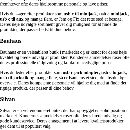
fremhæver ofte deres hjælpsomme personale og lave priser.
Hvis du søger efter produkter som
usb c til minijack
,
usb c minijack
,
usb c til aux
og mange flere, er Jem og Fix det rette sted at besøge.
Deres nøje udvalgte sortiment giver dig mulighed for at finde de
produkter, der passer bedst til dine behov.
Bauhaus
Bauhaus er en veletableret butik i markedet og er kendt for deres høje
kvalitet og brede udvalg af produkter. Kundenes anmeldelser roser ofte
deres professionelle rådgivning og konkurrencedygtige priser.
Hvis du leder efter produkter som
usb c jack adapter
,
usb c to jack
,
usb til jackstik
og mange flere, så er Bauhaus et sted, du absolut bør
overveje. Deres kompetente personale vil hjælpe dig med at finde det
rigtige produkt, der passer til dine behov.
Silvan
Silvan er en velrenommeret butik, der har opbygget en solid position i
markedet. Kundernes anmeldelser roser ofte deres brede udvalg og
gode kundeservice. Deres engagement i at levere kvalitetsprodukter
gør dem til et populært valg.