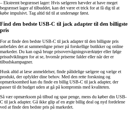
– Ekstremt begrænset lager: Hvis sælgeren hævder at have meget
begrænset lager af tilbuddet, kan det være et trick for at få dig til at
købe impulsivt. Tag altid tid til at undersøge først.
Find den bedste USB-C til jack adapter til den billigste
pris
For at finde den bedste USB-C til jack adapter til den billigste pris
anbefales det at sammenligne priser på forskellige butikker og online
markeder. Du kan også bruge prisovervågningsværktøjer eller følge
prisudviklingen for at se, hvornår priserne falder eller når der er
tilbudskampagner.
Husk altid at læse anmeldelser, finde pålidelige sælgere og vælge et
produkt, der opfylder dine behov. Med den rette forskning og
opmærksomhed kan du finde en billig USB-C til jack adapter, der
passer til dit budget uden at gå på kompromis med kvaliteten.
Så vær opmærksom på tilbud og spar penge, mens du køber din USB-
C til jack adapter. Gå ikke glip af en ægte billig deal og nyd fordelene
ved at finde den bedste pris på markedet.