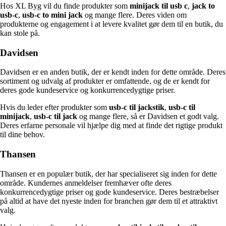
Hos XL Byg vil du finde produkter som
minijack til usb c
,
jack to
usb-c
,
usb-c to mini jack
og mange flere. Deres viden om
produkterne og engagement i at levere kvalitet gør dem til en butik, du
kan stole på.
Davidsen
Davidsen er en anden butik, der er kendt inden for dette område. Deres
sortiment og udvalg af produkter er omfattende, og de er kendt for
deres gode kundeservice og konkurrencedygtige priser.
Hvis du leder efter produkter som
usb-c til jackstik
,
usb-c til
minijack
,
usb-c til jack
og mange flere, så er Davidsen et godt valg.
Deres erfarne personale vil hjælpe dig med at finde det rigtige produkt
til dine behov.
Thansen
Thansen er en populær butik, der har specialiseret sig inden for dette
område. Kundernes anmeldelser fremhæver ofte deres
konkurrencedygtige priser og gode kundeservice. Deres bestræbelser
på altid at have det nyeste inden for branchen gør dem til et attraktivt
valg.