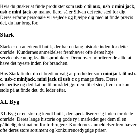
Hvis du ønsker at finde produkter som
usb-c til aux
,
usb-c mini jack
,
usb c mini jack
og mange flere, så er Silvan det rette sted for dig.
Deres erfarne personale vil vejlede og hjælpe dig med at finde præcis
det, du har brug for.
Stark
Stark er en anerkendt butik, der har en lang historie inden for dette
område. Kundernes anmeldelser fremhæver ofte deres høje
serviceniveau og kvalitetsprodukter. Derudover prioriterer de altid at
have det nyeste inden for branchen.
Hos Stark finder du et bredt udvalg af produkter som
minijack til usb-
c
,
usb-c minijack
,
mini jack til usb c
og mange flere. Deres
ekspertise og dedikation til området gør dem til et sted, hvor du kan
stole på at finde det, du leder efter.
XL Byg
XL Byg er en stor og kendt butik, der specialiserer sig inden for dette
område. Deres lange historie og gode ry i markedet gør dem til en
pålidelig destination for forbrugere. Kundernes anmeldelser fremhæver
ofte deres store sortiment og konkurrencedygtige priser.