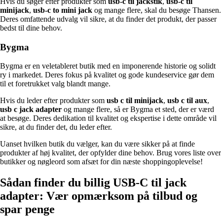
Hvis du søger efter produkter som
usb-c til jackstik
,
usb-c til
minijack
,
usb-c to mini jack
og mange flere, skal du besøge Thansen.
Deres omfattende udvalg vil sikre, at du finder det produkt, der passer
bedst til dine behov.
Bygma
Bygma er en veletableret butik med en imponerende historie og solidt
ry i markedet. Deres fokus på kvalitet og gode kundeservice gør dem
til et foretrukket valg blandt mange.
Hvis du leder efter produkter som
usb c til minijack
,
usb c til aux
,
usb c jack adapter
og mange flere, så er Bygma et sted, der er værd
at besøge. Deres dedikation til kvalitet og ekspertise i dette område vil
sikre, at du finder det, du leder efter.
Uanset hvilken butik du vælger, kan du være sikker på at finde
produkter af høj kvalitet, der opfylder dine behov. Brug vores liste over
butikker og nøgleord som afsæt for din næste shoppingoplevelse!
Sådan finder du billig USB-C til jack
adapter: Vær opmærksom på tilbud og
spar penge