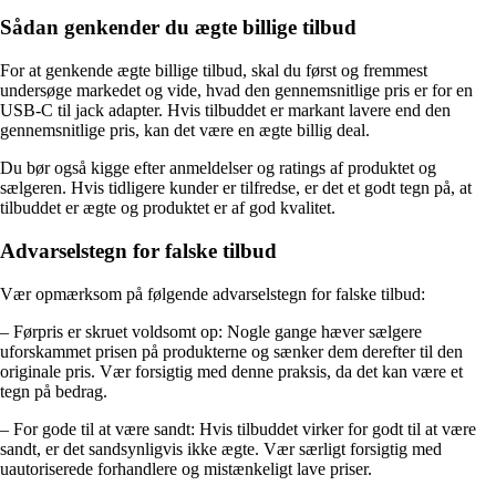
Sådan genkender du ægte billige tilbud
For at genkende ægte billige tilbud, skal du først og fremmest
undersøge markedet og vide, hvad den gennemsnitlige pris er for en
USB-C til jack adapter. Hvis tilbuddet er markant lavere end den
gennemsnitlige pris, kan det være en ægte billig deal.
Du bør også kigge efter anmeldelser og ratings af produktet og
sælgeren. Hvis tidligere kunder er tilfredse, er det et godt tegn på, at
tilbuddet er ægte og produktet er af god kvalitet.
Advarselstegn for falske tilbud
Vær opmærksom på følgende advarselstegn for falske tilbud:
– Førpris er skruet voldsomt op: Nogle gange hæver sælgere
uforskammet prisen på produkterne og sænker dem derefter til den
originale pris. Vær forsigtig med denne praksis, da det kan være et
tegn på bedrag.
– For gode til at være sandt: Hvis tilbuddet virker for godt til at være
sandt, er det sandsynligvis ikke ægte. Vær særligt forsigtig med
uautoriserede forhandlere og mistænkeligt lave priser.