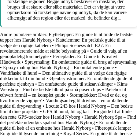
forskellige regioner. Begge udtryk beskriver en maskine, der
bruges til at skære eller slibe materialer. Det er vigtigt at være
opmærksom på forskellige navne og udtryk, da de kan variere
afhængigt af den region eller det marked, du befinder dig i.
Andre populære artikler:
Flyttetæpper: En guide til at finde de bedste
tæpper hos Harald Nyborg
•
Kattelemme: En praktisk guide til at
vælge den rigtige kattelem
•
Philips Sceneswitch E27: En
revolutionerende måde at skifte belysning på
•
Guide til valg af en
genopladelig lommelygte
•
Perleplader: En Guide til Kreativt
Håndværk
•
Spraymaling: En omfattende guide til brug af spraymaling
•
Epoxy maling hos Harald Nyborg – En omfattende guide
•
Vandflaske til hund – Den ultimative guide til at vælge den rigtige
drikkedunk til din hund
•
Øjenbrynstrimmer: En omfattende guide til
perfekte øjenbryn
•
En omfattende guide til stiksavsklinger
•
Kims
Webshop – Find de bedste tilbud på små poser chips
•
Pælebor til
ethvert formål – en komplet guide
•
Stormpløkker: Hvad er de, og
hvorfor er de vigtige?
•
Vandingsanlæg til drivhus – en omfattende
guide til drypvanding
•
Loctite 243 hos Harald Nyborg – Den bedste
lim til dine projekter
•
GPS til hund, bil og kat – En guide til at finde
den rette GPS-tracker hos Harald Nyborg
•
Harald Nyborg Spa – Find
det perfekte udendørs spabad hos Harald Nyborg
•
En omfattende
guide til køb af en emhætte hos Harald Nyborg
•
Fiberoptisk lampe:
En guide til lysende indretning
•
Royal Series: En guide til de bedste