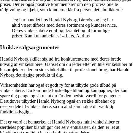
priser. Der er også positive kommentarer om den professionelle
rådgivning og hjælp, som kunderne får fra personalet i butikkerne.
Jeg har handlet hos Harald Nyborg i årevis, og jeg har
altid været tilfreds med deres sortiment og kundeservice.
Deres vinkelslibere er af høj kvalitet og til fornuftige
priser. Kan kun anbefales! – Lars, Aarhus
Unikke salgsargumenter
Harald Nyborg skiller sig ud fra konkurrenterne med deres brede
udvalg af vinkelslibere. Uanset om du leder efter en lille vinkelsliber til
husprojekter eller en stor vinkelsliber til professionel brug, har Harald
Nyborg det rigtige produkt til dig.
Virksomheden har også et godt ry for at tilbyde gode tilbud på
vinkelslibere. Du kan finde forskellige tilbud og kampagner, der kan
spare dig penge og sikre, at du får den bedste værdi for pengene.
Derudover tilbyder Harald Nyborg også en række tilbehør og
reservedele til vinkelslibere, så du altid kan holde dit værktøj
funktionsdygtigt.
Det er værd at bemærke, at Harald Nyborgs mini vinkelsliber er
særdeles populær blandt gør-det-selv-entusiaster, da den er let at
håndtere og samtidig har en kraftig motorydelse.