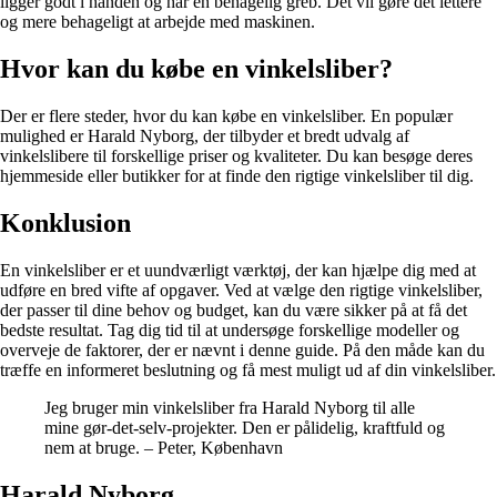
ligger godt i hånden og har en behagelig greb. Det vil gøre det lettere
og mere behageligt at arbejde med maskinen.
Hvor kan du købe en vinkelsliber?
Der er flere steder, hvor du kan købe en vinkelsliber. En populær
mulighed er Harald Nyborg, der tilbyder et bredt udvalg af
vinkelslibere til forskellige priser og kvaliteter. Du kan besøge deres
hjemmeside eller butikker for at finde den rigtige vinkelsliber til dig.
Konklusion
En vinkelsliber er et uundværligt værktøj, der kan hjælpe dig med at
udføre en bred vifte af opgaver. Ved at vælge den rigtige vinkelsliber,
der passer til dine behov og budget, kan du være sikker på at få det
bedste resultat. Tag dig tid til at undersøge forskellige modeller og
overveje de faktorer, der er nævnt i denne guide. På den måde kan du
træffe en informeret beslutning og få mest muligt ud af din vinkelsliber.
Jeg bruger min vinkelsliber fra Harald Nyborg til alle
mine gør-det-selv-projekter. Den er pålidelig, kraftfuld og
nem at bruge. – Peter, København
Harald Nyborg