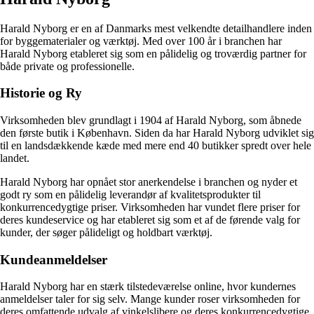
Harald Nyborg er en af Danmarks mest velkendte detailhandlere inden
for byggematerialer og værktøj. Med over 100 år i branchen har
Harald Nyborg etableret sig som en pålidelig og troværdig partner for
både private og professionelle.
Historie og Ry
Virksomheden blev grundlagt i 1904 af Harald Nyborg, som åbnede
den første butik i København. Siden da har Harald Nyborg udviklet sig
til en landsdækkende kæde med mere end 40 butikker spredt over hele
landet.
Harald Nyborg har opnået stor anerkendelse i branchen og nyder et
godt ry som en pålidelig leverandør af kvalitetsprodukter til
konkurrencedygtige priser. Virksomheden har vundet flere priser for
deres kundeservice og har etableret sig som et af de førende valg for
kunder, der søger pålideligt og holdbart værktøj.
Kundeanmeldelser
Harald Nyborg har en stærk tilstedeværelse online, hvor kundernes
anmeldelser taler for sig selv. Mange kunder roser virksomheden for
deres omfattende udvalg af vinkelslibere og deres konkurrencedygtige