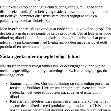
En vinkelstikprop er en vigtig enhed, der giver dig mulighed for at
tilslutte elektronik på en behagelig måde. Uanset om du bruger den til
dit fjernsyn, computer eller lydsystem, er det vigtigt at have en
pålidelig og holdbar vinkelstikprop.
Men hvorfor er det så nødvendigt at finde en billig vinkel stikprop? For
det første kan du spare penge på selve produktet. Ved at lede efter gode
tilbud og tilbud kan du finde vinkelstikpropper til en brøkdel af prisen,
uden at gå på kompromis med kvaliteten. På den måde får du et godt
produkt til en overkommelig pris.
Sådan genkender du ægte billige tilbud
Når du leder efter et billigt vinkel stik, er det vigtigt at kunne skelne
mellem ægte billige tilbud og marketingstricks. Her er nogle tegn, du
kan kigge efter:
Sammenlign priser: Gør din forskning og sammenlign priser fra
forskellige butikker. Hvis prisen er mærkbart lavere end andre
steder, kan det være et godt tegn på, at det er et ægte billigt
tilbud.
Kig efter anmeldelser: Læs anmeldelser fra andre kunder for at
se, om de er tilfredse med produktet og dens kvalitet. Hvis der er
positive anmeldelser på et produkt, der er på tilbud, kan det være