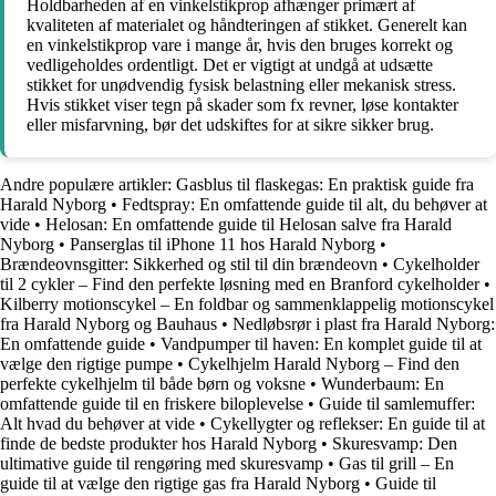
Holdbarheden af en vinkelstikprop afhænger primært af
kvaliteten af materialet og håndteringen af stikket. Generelt kan
en vinkelstikprop vare i mange år, hvis den bruges korrekt og
vedligeholdes ordentligt. Det er vigtigt at undgå at udsætte
stikket for unødvendig fysisk belastning eller mekanisk stress.
Hvis stikket viser tegn på skader som fx revner, løse kontakter
eller misfarvning, bør det udskiftes for at sikre sikker brug.
Andre populære artikler:
Gasblus til flaskegas: En praktisk guide fra
Harald Nyborg
•
Fedtspray: En omfattende guide til alt, du behøver at
vide
•
Helosan: En omfattende guide til Helosan salve fra Harald
Nyborg
•
Panserglas til iPhone 11 hos Harald Nyborg
•
Brændeovnsgitter: Sikkerhed og stil til din brændeovn
•
Cykelholder
til 2 cykler – Find den perfekte løsning med en Branford cykelholder
•
Kilberry motionscykel – En foldbar og sammenklappelig motionscykel
fra Harald Nyborg og Bauhaus
•
Nedløbsrør i plast fra Harald Nyborg:
En omfattende guide
•
Vandpumper til haven: En komplet guide til at
vælge den rigtige pumpe
•
Cykelhjelm Harald Nyborg – Find den
perfekte cykelhjelm til både børn og voksne
•
Wunderbaum: En
omfattende guide til en friskere biloplevelse
•
Guide til samlemuffer:
Alt hvad du behøver at vide
•
Cykellygter og reflekser: En guide til at
finde de bedste produkter hos Harald Nyborg
•
Skuresvamp: Den
ultimative guide til rengøring med skuresvamp
•
Gas til grill – En
guide til at vælge den rigtige gas fra Harald Nyborg
•
Guide til