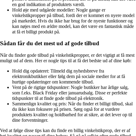
en god indikation af produktets værdi.
Hold øje med udgåede modeller: Nogle gange er
vinkelstikpropper på tilbud, fordi der er kommet en nyere model
på markedet. Hvis du ikke har brug for de nyeste funktioner og
kan nøjes med en ældre model, kan det være en fantastisk måde
at få et billigt produkt på.
Sådan får du det mest ud af gode tilbud
Når du finder gode tilbud på vinkelstikpropper, er det vigtigt at få mest
muligt ud af dem. Her er nogle tips til at få det bedste ud af dine køb:
Hold dig opdateret: Tilmeld dig nyhedsbreve fra
elektronikbutikker eller følg dem på sociale medier for at få
hurtige opdateringer om kommende tilbud.
Vent på de rigtige tidspunkter: Nogle butikker har årlige salg,
som f.eks. Black Friday eller januarudsalg. Disse er perfekte
tidspunkter til at finde gode tilbud på elektronik.
Sammenlign kvalitet og pris: Når du finder et billigt tilbud, skal
du ikke kun fokusere på prisen. Sørg også for at vurdere
produktets kvalitet og holdbarhed for at sikre, at det lever op til
dine forventninger.
Ved at følge disse tips kan du finde en billig vinkelstikprop, der er af
høj kvalitet og passer til dine behov. Så gå på udkig efter gode tilbud,