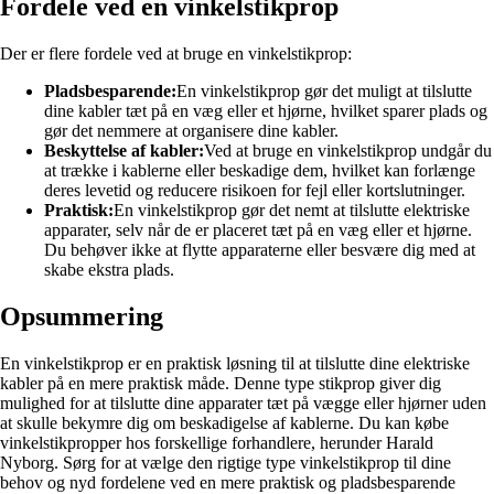
Fordele ved en vinkelstikprop
Der er flere fordele ved at bruge en vinkelstikprop:
Pladsbesparende:
En vinkelstikprop gør det muligt at tilslutte
dine kabler tæt på en væg eller et hjørne, hvilket sparer plads og
gør det nemmere at organisere dine kabler.
Beskyttelse af kabler:
Ved at bruge en vinkelstikprop undgår du
at trække i kablerne eller beskadige dem, hvilket kan forlænge
deres levetid og reducere risikoen for fejl eller kortslutninger.
Praktisk:
En vinkelstikprop gør det nemt at tilslutte elektriske
apparater, selv når de er placeret tæt på en væg eller et hjørne.
Du behøver ikke at flytte apparaterne eller besvære dig med at
skabe ekstra plads.
Opsummering
En vinkelstikprop er en praktisk løsning til at tilslutte dine elektriske
kabler på en mere praktisk måde. Denne type stikprop giver dig
mulighed for at tilslutte dine apparater tæt på vægge eller hjørner uden
at skulle bekymre dig om beskadigelse af kablerne. Du kan købe
vinkelstikpropper hos forskellige forhandlere, herunder Harald
Nyborg. Sørg for at vælge den rigtige type vinkelstikprop til dine
behov og nyd fordelene ved en mere praktisk og pladsbesparende