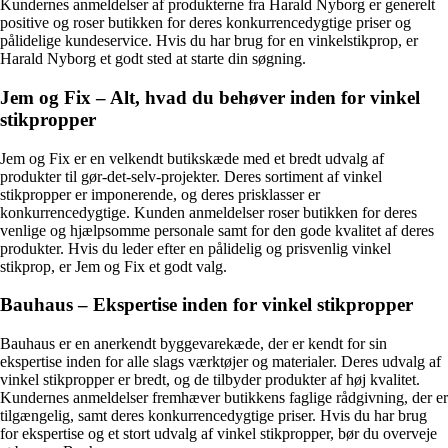
Kundernes anmeldelser af produkterne fra Harald Nyborg er generelt
positive og roser butikken for deres konkurrencedygtige priser og
pålidelige kundeservice. Hvis du har brug for en vinkelstikprop, er
Harald Nyborg et godt sted at starte din søgning.
Jem og Fix – Alt, hvad du behøver inden for vinkel
stikpropper
Jem og Fix er en velkendt butikskæde med et bredt udvalg af
produkter til gør-det-selv-projekter. Deres sortiment af vinkel
stikpropper er imponerende, og deres prisklasser er
konkurrencedygtige. Kunden anmeldelser roser butikken for deres
venlige og hjælpsomme personale samt for den gode kvalitet af deres
produkter. Hvis du leder efter en pålidelig og prisvenlig vinkel
stikprop, er Jem og Fix et godt valg.
Bauhaus – Ekspertise inden for vinkel stikpropper
Bauhaus er en anerkendt byggevarekæde, der er kendt for sin
ekspertise inden for alle slags værktøjer og materialer. Deres udvalg af
vinkel stikpropper er bredt, og de tilbyder produkter af høj kvalitet.
Kundernes anmeldelser fremhæver butikkens faglige rådgivning, der er
tilgængelig, samt deres konkurrencedygtige priser. Hvis du har brug
for ekspertise og et stort udvalg af vinkel stikpropper, bør du overveje