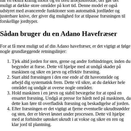
har en ekstra kraftig motor og en bred arbejdsbredde, der gør det
muligt at dække store områder på kort tid. Denne model er også
udstyret med avancerede funktioner som automatisk jordføder og
justerbare knive, der giver dig mulighed for at tilpasse fræsningen til
forskellige jordtyper.
Sådan bruger du en Adano Havefræser
For at få mest muligt ud af din Adano havefræser, er det vigtigt at følge
nogle grundlæggende retningslinjer:
Tjek altid jorden for sten, grene og andre forhindringer, inden du
begynder at fræse. Dette vil hjælpe med at undgå skader på
maskinen og sikre en jævn og effektiv fræsning.
Start altid fræsningen i den ene ende af dit haveområde og
arbejd dig systematisk frem. Dette vil sikre, at du dækker hele
området og undgår at overse nogle områder.
Hold maskinen i en jævn og stabil bevægelse for at opnå en
ensartet fræsning. Undgå at presse for hårdt ned på maskinen, da
dette kan føre til overfladisk fræsning og beskadigelse af jorden.
Efter fræsningen er det vigtigt at fjerne eventuelle ukrudtsrødder
og sten, der er blevet løsnet under processen. Dette vil hjælpe
med at forhindre uønsket ukrudt i at vokse og sikre en ren og
klar jord til plantning.