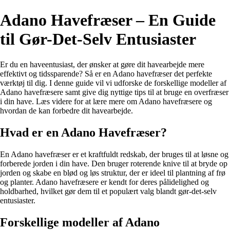
Adano Havefræser – En Guide
til Gør-Det-Selv Entusiaster
Er du en haveentusiast, der ønsker at gøre dit havearbejde mere
effektivt og tidssparende? Så er en Adano havefræser det perfekte
værktøj til dig. I denne guide vil vi udforske de forskellige modeller af
Adano havefræsere samt give dig nyttige tips til at bruge en overfræser
i din have. Læs videre for at lære mere om Adano havefræsere og
hvordan de kan forbedre dit havearbejde.
Hvad er en Adano Havefræser?
En Adano havefræser er et kraftfuldt redskab, der bruges til at løsne og
forberede jorden i din have. Den bruger roterende knive til at bryde op
jorden og skabe en blød og løs struktur, der er ideel til plantning af frø
og planter. Adano havefræsere er kendt for deres pålidelighed og
holdbarhed, hvilket gør dem til et populært valg blandt gør-det-selv
entusiaster.
Forskellige modeller af Adano