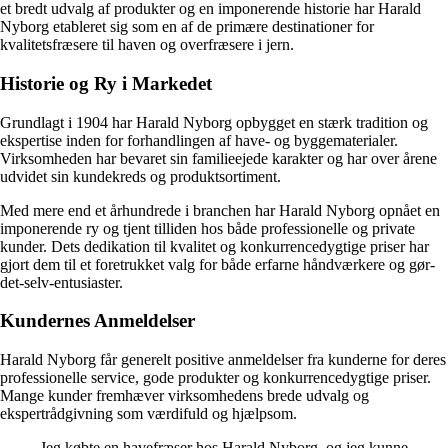
et bredt udvalg af produkter og en imponerende historie har Harald
Nyborg etableret sig som en af de primære destinationer for
kvalitetsfræsere til haven og overfræsere i jern.
Historie og Ry i Markedet
Grundlagt i 1904 har Harald Nyborg opbygget en stærk tradition og
ekspertise inden for forhandlingen af have- og byggematerialer.
Virksomheden har bevaret sin familieejede karakter og har over årene
udvidet sin kundekreds og produktsortiment.
Med mere end et århundrede i branchen har Harald Nyborg opnået en
imponerende ry og tjent tilliden hos både professionelle og private
kunder. Dets dedikation til kvalitet og konkurrencedygtige priser har
gjort dem til et foretrukket valg for både erfarne håndværkere og gør-
det-selv-entusiaster.
Kundernes Anmeldelser
Harald Nyborg får generelt positive anmeldelser fra kunderne for deres
professionelle service, gode produkter og konkurrencedygtige priser.
Mange kunder fremhæver virksomhedens brede udvalg og
ekspertrådgivning som værdifuld og hjælpsom.
Jeg købte en havefræser hos Harald Nyborg, og jeg kunne