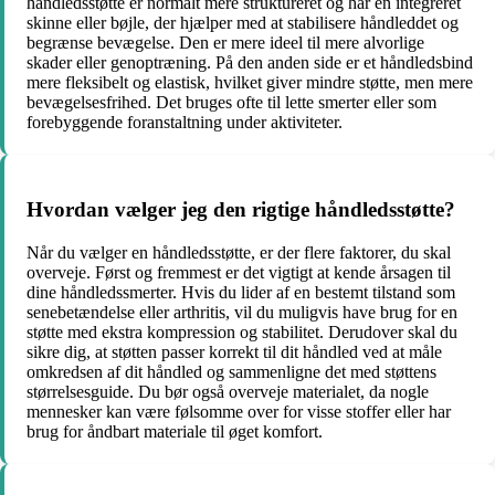
håndledsstøtte er normalt mere struktureret og har en integreret
skinne eller bøjle, der hjælper med at stabilisere håndleddet og
begrænse bevægelse. Den er mere ideel til mere alvorlige
skader eller genoptræning. På den anden side er et håndledsbind
mere fleksibelt og elastisk, hvilket giver mindre støtte, men mere
bevægelsesfrihed. Det bruges ofte til lette smerter eller som
forebyggende foranstaltning under aktiviteter.
Hvordan vælger jeg den rigtige håndledsstøtte?
Når du vælger en håndledsstøtte, er der flere faktorer, du skal
overveje. Først og fremmest er det vigtigt at kende årsagen til
dine håndledssmerter. Hvis du lider af en bestemt tilstand som
senebetændelse eller arthritis, vil du muligvis have brug for en
støtte med ekstra kompression og stabilitet. Derudover skal du
sikre dig, at støtten passer korrekt til dit håndled ved at måle
omkredsen af dit håndled og sammenligne det med støttens
størrelsesguide. Du bør også overveje materialet, da nogle
mennesker kan være følsomme over for visse stoffer eller har
brug for åndbart materiale til øget komfort.