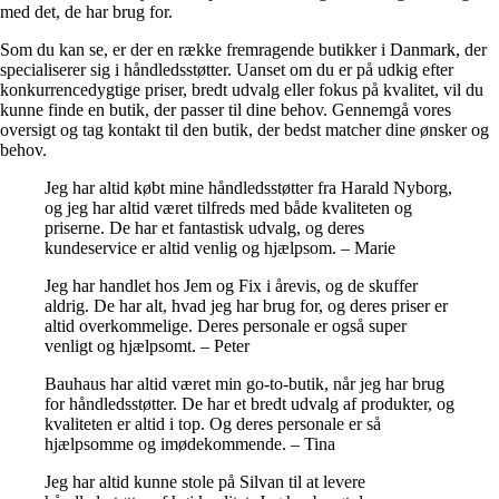
med det, de har brug for.
Som du kan se, er der en række fremragende butikker i Danmark, der
specialiserer sig i håndledsstøtter. Uanset om du er på udkig efter
konkurrencedygtige priser, bredt udvalg eller fokus på kvalitet, vil du
kunne finde en butik, der passer til dine behov. Gennemgå vores
oversigt og tag kontakt til den butik, der bedst matcher dine ønsker og
behov.
Jeg har altid købt mine håndledsstøtter fra Harald Nyborg,
og jeg har altid været tilfreds med både kvaliteten og
priserne. De har et fantastisk udvalg, og deres
kundeservice er altid venlig og hjælpsom. – Marie
Jeg har handlet hos Jem og Fix i årevis, og de skuffer
aldrig. De har alt, hvad jeg har brug for, og deres priser er
altid overkommelige. Deres personale er også super
venligt og hjælpsomt. – Peter
Bauhaus har altid været min go-to-butik, når jeg har brug
for håndledsstøtter. De har et bredt udvalg af produkter, og
kvaliteten er altid i top. Og deres personale er så
hjælpsomme og imødekommende. – Tina
Jeg har altid kunne stole på Silvan til at levere