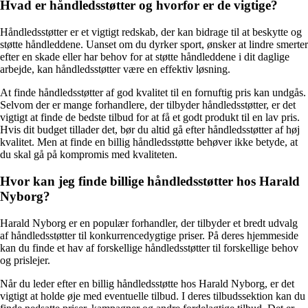
Hvad er håndledsstøtter og hvorfor er de vigtige?
Håndledsstøtter er et vigtigt redskab, der kan bidrage til at beskytte og
støtte håndleddene. Uanset om du dyrker sport, ønsker at lindre smerter
efter en skade eller har behov for at støtte håndleddene i dit daglige
arbejde, kan håndledsstøtter være en effektiv løsning.
At finde håndledsstøtter af god kvalitet til en fornuftig pris kan undgås.
Selvom der er mange forhandlere, der tilbyder håndledsstøtter, er det
vigtigt at finde de bedste tilbud for at få et godt produkt til en lav pris.
Hvis dit budget tillader det, bør du altid gå efter håndledsstøtter af høj
kvalitet. Men at finde en billig håndledsstøtte behøver ikke betyde, at
du skal gå på kompromis med kvaliteten.
Hvor kan jeg finde billige håndledsstøtter hos Harald
Nyborg?
Harald Nyborg er en populær forhandler, der tilbyder et bredt udvalg
af håndledsstøtter til konkurrencedygtige priser. På deres hjemmeside
kan du finde et hav af forskellige håndledsstøtter til forskellige behov
og prislejer.
Når du leder efter en billig håndledsstøtte hos Harald Nyborg, er det
vigtigt at holde øje med eventuelle tilbud. I deres tilbudssektion kan du