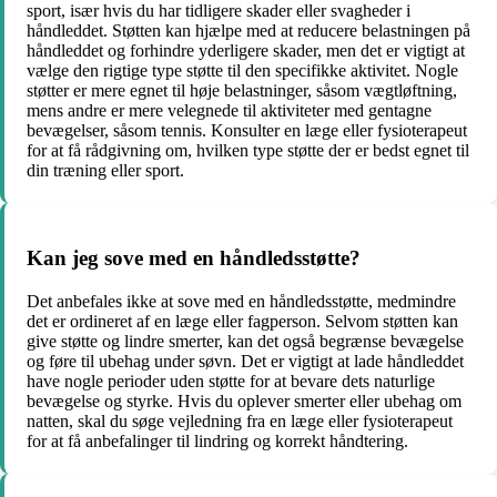
sport, især hvis du har tidligere skader eller svagheder i
håndleddet. Støtten kan hjælpe med at reducere belastningen på
håndleddet og forhindre yderligere skader, men det er vigtigt at
vælge den rigtige type støtte til den specifikke aktivitet. Nogle
støtter er mere egnet til høje belastninger, såsom vægtløftning,
mens andre er mere velegnede til aktiviteter med gentagne
bevægelser, såsom tennis. Konsulter en læge eller fysioterapeut
for at få rådgivning om, hvilken type støtte der er bedst egnet til
din træning eller sport.
Kan jeg sove med en håndledsstøtte?
Det anbefales ikke at sove med en håndledsstøtte, medmindre
det er ordineret af en læge eller fagperson. Selvom støtten kan
give støtte og lindre smerter, kan det også begrænse bevægelse
og føre til ubehag under søvn. Det er vigtigt at lade håndleddet
have nogle perioder uden støtte for at bevare dets naturlige
bevægelse og styrke. Hvis du oplever smerter eller ubehag om
natten, skal du søge vejledning fra en læge eller fysioterapeut
for at få anbefalinger til lindring og korrekt håndtering.