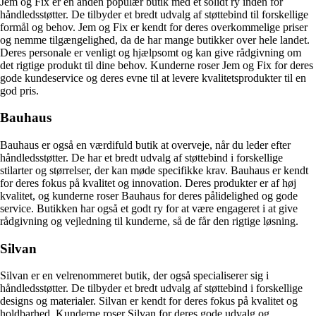
Jem og Fix er en anden populær butik med et solidt ry inden for
håndledsstøtter. De tilbyder et bredt udvalg af støttebind til forskellige
formål og behov. Jem og Fix er kendt for deres overkommelige priser
og nemme tilgængelighed, da de har mange butikker over hele landet.
Deres personale er venligt og hjælpsomt og kan give rådgivning om
det rigtige produkt til dine behov. Kunderne roser Jem og Fix for deres
gode kundeservice og deres evne til at levere kvalitetsprodukter til en
god pris.
Bauhaus
Bauhaus er også en værdifuld butik at overveje, når du leder efter
håndledsstøtter. De har et bredt udvalg af støttebind i forskellige
stilarter og størrelser, der kan møde specifikke krav. Bauhaus er kendt
for deres fokus på kvalitet og innovation. Deres produkter er af høj
kvalitet, og kunderne roser Bauhaus for deres pålidelighed og gode
service. Butikken har også et godt ry for at være engageret i at give
rådgivning og vejledning til kunderne, så de får den rigtige løsning.
Silvan
Silvan er en velrenommeret butik, der også specialiserer sig i
håndledsstøtter. De tilbyder et bredt udvalg af støttebind i forskellige
designs og materialer. Silvan er kendt for deres fokus på kvalitet og
holdbarhed. Kunderne roser Silvan for deres gode udvalg og