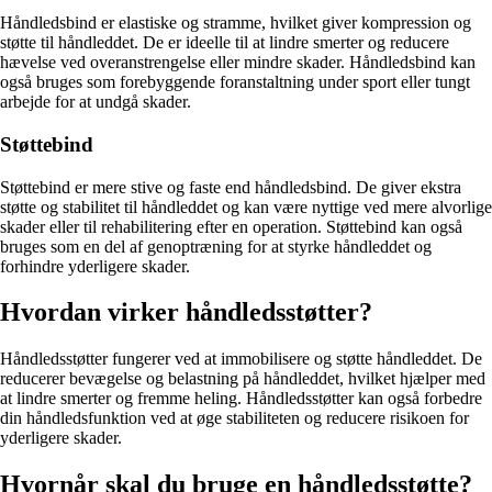
Håndledsbind er elastiske og stramme, hvilket giver kompression og
støtte til håndleddet. De er ideelle til at lindre smerter og reducere
hævelse ved overanstrengelse eller mindre skader. Håndledsbind kan
også bruges som forebyggende foranstaltning under sport eller tungt
arbejde for at undgå skader.
Støttebind
Støttebind er mere stive og faste end håndledsbind. De giver ekstra
støtte og stabilitet til håndleddet og kan være nyttige ved mere alvorlige
skader eller til rehabilitering efter en operation. Støttebind kan også
bruges som en del af genoptræning for at styrke håndleddet og
forhindre yderligere skader.
Hvordan virker håndledsstøtter?
Håndledsstøtter fungerer ved at immobilisere og støtte håndleddet. De
reducerer bevægelse og belastning på håndleddet, hvilket hjælper med
at lindre smerter og fremme heling. Håndledsstøtter kan også forbedre
din håndledsfunktion ved at øge stabiliteten og reducere risikoen for
yderligere skader.
Hvornår skal du bruge en håndledsstøtte?