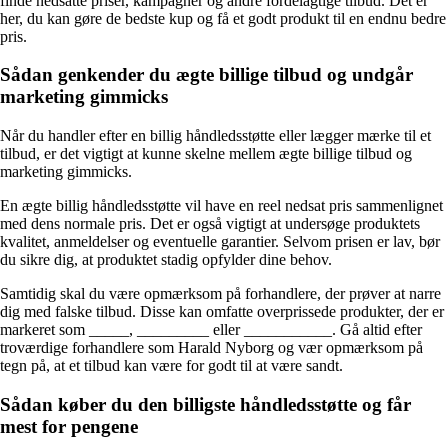
finde nedsatte priser, kampagner og andre fordelagtige tilbud. Det er
her, du kan gøre de bedste kup og få et godt produkt til en endnu bedre
pris.
Sådan genkender du ægte billige tilbud og undgår
marketing gimmicks
Når du handler efter en billig håndledsstøtte eller lægger mærke til et
tilbud, er det vigtigt at kunne skelne mellem ægte billige tilbud og
marketing gimmicks.
En ægte billig håndledsstøtte vil have en reel nedsat pris sammenlignet
med dens normale pris. Det er også vigtigt at undersøge produktets
kvalitet, anmeldelser og eventuelle garantier. Selvom prisen er lav, bør
du sikre dig, at produktet stadig opfylder dine behov.
Samtidig skal du være opmærksom på forhandlere, der prøver at narre
dig med falske tilbud. Disse kan omfatte overprissede produkter, der er
markeret som _____, _________ eller ___________. Gå altid efter
troværdige forhandlere som Harald Nyborg og vær opmærksom på
tegn på, at et tilbud kan være for godt til at være sandt.
Sådan køber du den billigste håndledsstøtte og får
mest for pengene