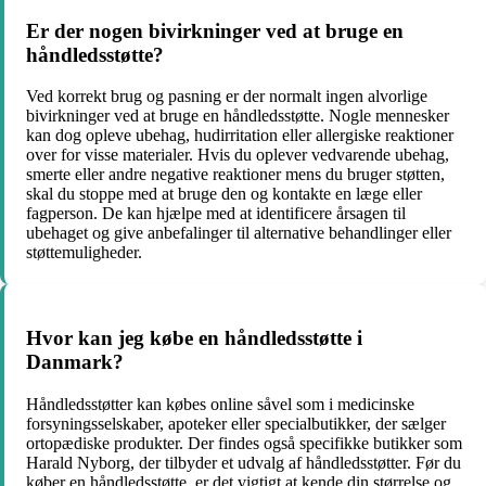
Er der nogen bivirkninger ved at bruge en
håndledsstøtte?
Ved korrekt brug og pasning er der normalt ingen alvorlige
bivirkninger ved at bruge en håndledsstøtte. Nogle mennesker
kan dog opleve ubehag, hudirritation eller allergiske reaktioner
over for visse materialer. Hvis du oplever vedvarende ubehag,
smerte eller andre negative reaktioner mens du bruger støtten,
skal du stoppe med at bruge den og kontakte en læge eller
fagperson. De kan hjælpe med at identificere årsagen til
ubehaget og give anbefalinger til alternative behandlinger eller
støttemuligheder.
Hvor kan jeg købe en håndledsstøtte i
Danmark?
Håndledsstøtter kan købes online såvel som i medicinske
forsyningsselskaber, apoteker eller specialbutikker, der sælger
ortopædiske produkter. Der findes også specifikke butikker som
Harald Nyborg, der tilbyder et udvalg af håndledsstøtter. Før du
køber en håndledsstøtte, er det vigtigt at kende din størrelse og