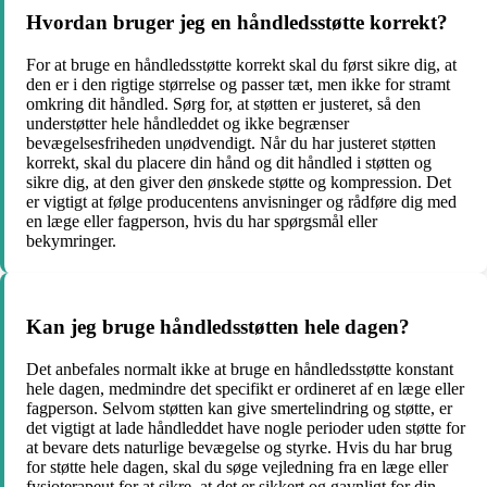
Hvordan bruger jeg en håndledsstøtte korrekt?
For at bruge en håndledsstøtte korrekt skal du først sikre dig, at
den er i den rigtige størrelse og passer tæt, men ikke for stramt
omkring dit håndled. Sørg for, at støtten er justeret, så den
understøtter hele håndleddet og ikke begrænser
bevægelsesfriheden unødvendigt. Når du har justeret støtten
korrekt, skal du placere din hånd og dit håndled i støtten og
sikre dig, at den giver den ønskede støtte og kompression. Det
er vigtigt at følge producentens anvisninger og rådføre dig med
en læge eller fagperson, hvis du har spørgsmål eller
bekymringer.
Kan jeg bruge håndledsstøtten hele dagen?
Det anbefales normalt ikke at bruge en håndledsstøtte konstant
hele dagen, medmindre det specifikt er ordineret af en læge eller
fagperson. Selvom støtten kan give smertelindring og støtte, er
det vigtigt at lade håndleddet have nogle perioder uden støtte for
at bevare dets naturlige bevægelse og styrke. Hvis du har brug
for støtte hele dagen, skal du søge vejledning fra en læge eller
fysioterapeut for at sikre, at det er sikkert og gavnligt for din