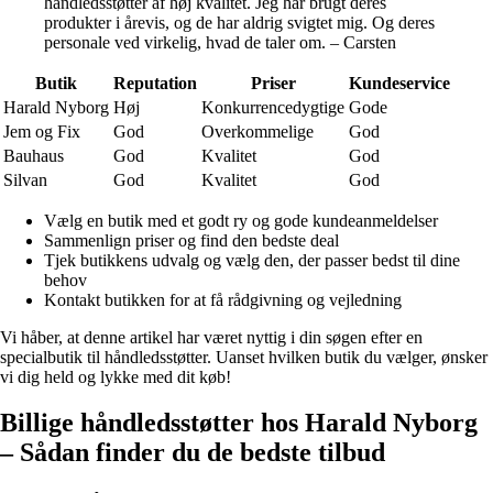
håndledsstøtter af høj kvalitet. Jeg har brugt deres
produkter i årevis, og de har aldrig svigtet mig. Og deres
personale ved virkelig, hvad de taler om. – Carsten
Butik
Reputation
Priser
Kundeservice
Harald Nyborg
Høj
Konkurrencedygtige
Gode
Jem og Fix
God
Overkommelige
God
Bauhaus
God
Kvalitet
God
Silvan
God
Kvalitet
God
Vælg en butik med et godt ry og gode kundeanmeldelser
Sammenlign priser og find den bedste deal
Tjek butikkens udvalg og vælg den, der passer bedst til dine
behov
Kontakt butikken for at få rådgivning og vejledning
Vi håber, at denne artikel har været nyttig i din søgen efter en
specialbutik til håndledsstøtter. Uanset hvilken butik du vælger, ønsker
vi dig held og lykke med dit køb!
Billige håndledsstøtter hos Harald Nyborg
– Sådan finder du de bedste tilbud