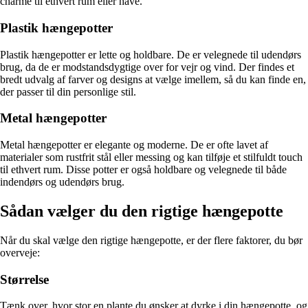
charme til ethvert rum eller have.
Plastik hængepotter
Plastik hængepotter er lette og holdbare. De er velegnede til udendørs
brug, da de er modstandsdygtige over for vejr og vind. Der findes et
bredt udvalg af farver og designs at vælge imellem, så du kan finde en,
der passer til din personlige stil.
Metal hængepotter
Metal hængepotter er elegante og moderne. De er ofte lavet af
materialer som rustfrit stål eller messing og kan tilføje et stilfuldt touch
til ethvert rum. Disse potter er også holdbare og velegnede til både
indendørs og udendørs brug.
Sådan vælger du den rigtige hængepotte
Når du skal vælge den rigtige hængepotte, er der flere faktorer, du bør
overveje:
Størrelse
Tænk over, hvor stor en plante du ønsker at dyrke i din hængepotte, og