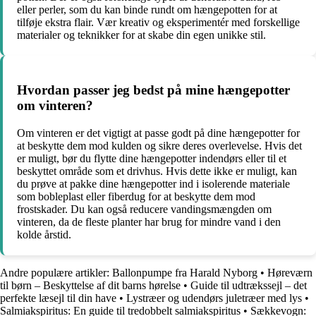
eller perler, som du kan binde rundt om hængepotten for at
tilføje ekstra flair. Vær kreativ og eksperimentér med forskellige
materialer og teknikker for at skabe din egen unikke stil.
Hvordan passer jeg bedst på mine hængepotter
om vinteren?
Om vinteren er det vigtigt at passe godt på dine hængepotter for
at beskytte dem mod kulden og sikre deres overlevelse. Hvis det
er muligt, bør du flytte dine hængepotter indendørs eller til et
beskyttet område som et drivhus. Hvis dette ikke er muligt, kan
du prøve at pakke dine hængepotter ind i isolerende materiale
som bobleplast eller fiberdug for at beskytte dem mod
frostskader. Du kan også reducere vandingsmængden om
vinteren, da de fleste planter har brug for mindre vand i den
kolde årstid.
Andre populære artikler:
Ballonpumpe fra Harald Nyborg
•
Høreværn
til børn – Beskyttelse af dit barns hørelse
•
Guide til udtrækssejl – det
perfekte læsejl til din have
•
Lystræer og udendørs juletræer med lys
•
Salmiakspiritus: En guide til tredobbelt salmiakspiritus
•
Sækkevogn: