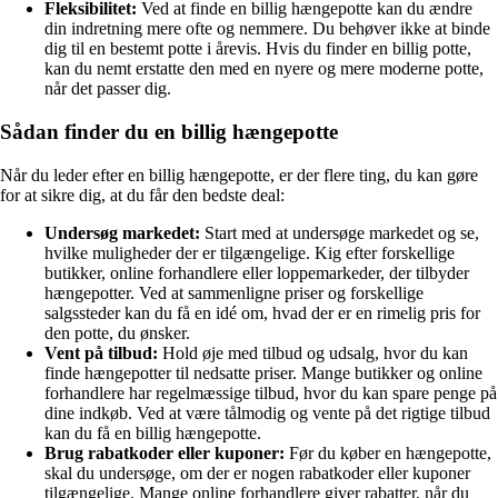
Fleksibilitet:
Ved at finde en billig hængepotte kan du ændre
din indretning mere ofte og nemmere. Du behøver ikke at binde
dig til en bestemt potte i årevis. Hvis du finder en billig potte,
kan du nemt erstatte den med en nyere og mere moderne potte,
når det passer dig.
Sådan finder du en billig hængepotte
Når du leder efter en billig hængepotte, er der flere ting, du kan gøre
for at sikre dig, at du får den bedste deal:
Undersøg markedet:
Start med at undersøge markedet og se,
hvilke muligheder der er tilgængelige. Kig efter forskellige
butikker, online forhandlere eller loppemarkeder, der tilbyder
hængepotter. Ved at sammenligne priser og forskellige
salgssteder kan du få en idé om, hvad der er en rimelig pris for
den potte, du ønsker.
Vent på tilbud:
Hold øje med tilbud og udsalg, hvor du kan
finde hængepotter til nedsatte priser. Mange butikker og online
forhandlere har regelmæssige tilbud, hvor du kan spare penge på
dine indkøb. Ved at være tålmodig og vente på det rigtige tilbud
kan du få en billig hængepotte.
Brug rabatkoder eller kuponer:
Før du køber en hængepotte,
skal du undersøge, om der er nogen rabatkoder eller kuponer
tilgængelige. Mange online forhandlere giver rabatter, når du