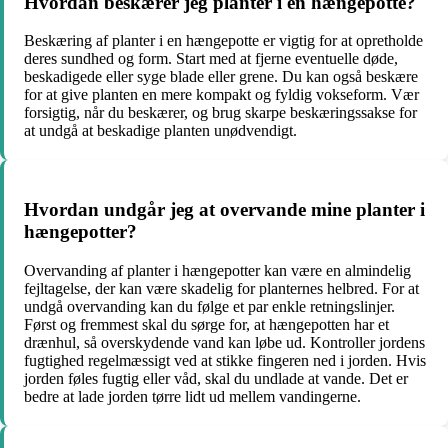
Hvordan beskærer jeg planter i en hængepotte?
Beskæring af planter i en hængepotte er vigtig for at opretholde
deres sundhed og form. Start med at fjerne eventuelle døde,
beskadigede eller syge blade eller grene. Du kan også beskære
for at give planten en mere kompakt og fyldig vokseform. Vær
forsigtig, når du beskærer, og brug skarpe beskæringssakse for
at undgå at beskadige planten unødvendigt.
Hvordan undgår jeg at overvande mine planter i
hængepotter?
Overvanding af planter i hængepotter kan være en almindelig
fejltagelse, der kan være skadelig for planternes helbred. For at
undgå overvanding kan du følge et par enkle retningslinjer.
Først og fremmest skal du sørge for, at hængepotten har et
drænhul, så overskydende vand kan løbe ud. Kontroller jordens
fugtighed regelmæssigt ved at stikke fingeren ned i jorden. Hvis
jorden føles fugtig eller våd, skal du undlade at vande. Det er
bedre at lade jorden tørre lidt ud mellem vandingerne.