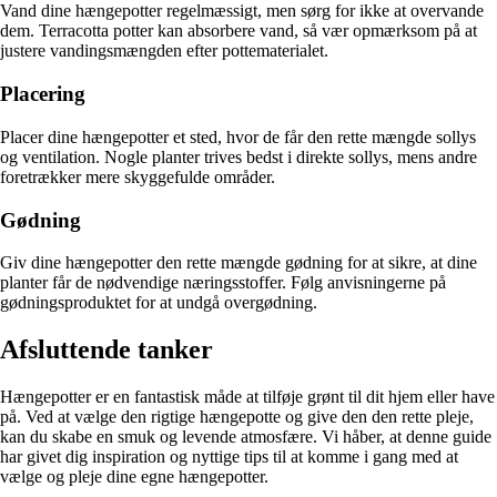
Vand dine hængepotter regelmæssigt, men sørg for ikke at overvande
dem. Terracotta potter kan absorbere vand, så vær opmærksom på at
justere vandingsmængden efter pottematerialet.
Placering
Placer dine hængepotter et sted, hvor de får den rette mængde sollys
og ventilation. Nogle planter trives bedst i direkte sollys, mens andre
foretrækker mere skyggefulde områder.
Gødning
Giv dine hængepotter den rette mængde gødning for at sikre, at dine
planter får de nødvendige næringsstoffer. Følg anvisningerne på
gødningsproduktet for at undgå overgødning.
Afsluttende tanker
Hængepotter er en fantastisk måde at tilføje grønt til dit hjem eller have
på. Ved at vælge den rigtige hængepotte og give den den rette pleje,
kan du skabe en smuk og levende atmosfære. Vi håber, at denne guide
har givet dig inspiration og nyttige tips til at komme i gang med at
vælge og pleje dine egne hængepotter.