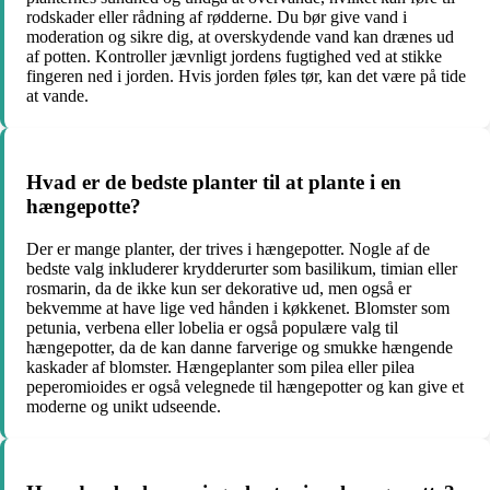
rodskader eller rådning af rødderne. Du bør give vand i
moderation og sikre dig, at overskydende vand kan drænes ud
af potten. Kontroller jævnligt jordens fugtighed ved at stikke
fingeren ned i jorden. Hvis jorden føles tør, kan det være på tide
at vande.
Hvad er de bedste planter til at plante i en
hængepotte?
Der er mange planter, der trives i hængepotter. Nogle af de
bedste valg inkluderer krydderurter som basilikum, timian eller
rosmarin, da de ikke kun ser dekorative ud, men også er
bekvemme at have lige ved hånden i køkkenet. Blomster som
petunia, verbena eller lobelia er også populære valg til
hængepotter, da de kan danne farverige og smukke hængende
kaskader af blomster. Hængeplanter som pilea eller pilea
peperomioides er også velegnede til hængepotter og kan give et
moderne og unikt udseende.