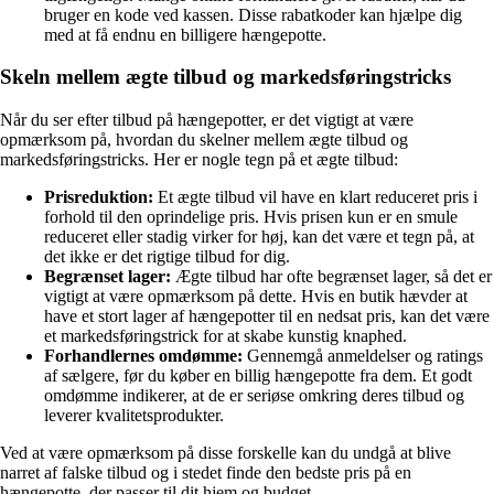
bruger en kode ved kassen. Disse rabatkoder kan hjælpe dig
med at få endnu en billigere hængepotte.
Skeln mellem ægte tilbud og markedsføringstricks
Når du ser efter tilbud på hængepotter, er det vigtigt at være
opmærksom på, hvordan du skelner mellem ægte tilbud og
markedsføringstricks. Her er nogle tegn på et ægte tilbud:
Prisreduktion:
Et ægte tilbud vil have en klart reduceret pris i
forhold til den oprindelige pris. Hvis prisen kun er en smule
reduceret eller stadig virker for høj, kan det være et tegn på, at
det ikke er det rigtige tilbud for dig.
Begrænset lager:
Ægte tilbud har ofte begrænset lager, så det er
vigtigt at være opmærksom på dette. Hvis en butik hævder at
have et stort lager af hængepotter til en nedsat pris, kan det være
et markedsføringstrick for at skabe kunstig knaphed.
Forhandlernes omdømme:
Gennemgå anmeldelser og ratings
af sælgere, før du køber en billig hængepotte fra dem. Et godt
omdømme indikerer, at de er seriøse omkring deres tilbud og
leverer kvalitetsprodukter.
Ved at være opmærksom på disse forskelle kan du undgå at blive
narret af falske tilbud og i stedet finde den bedste pris på en
hængepotte, der passer til dit hjem og budget.