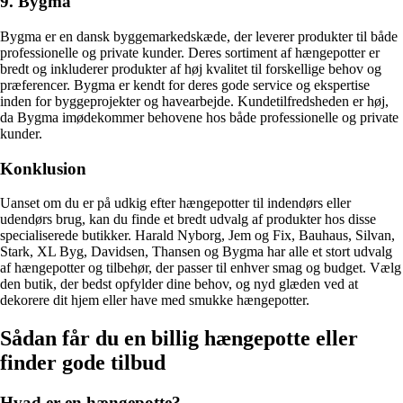
9. Bygma
Bygma er en dansk byggemarkedskæde, der leverer produkter til både
professionelle og private kunder. Deres sortiment af hængepotter er
bredt og inkluderer produkter af høj kvalitet til forskellige behov og
præferencer. Bygma er kendt for deres gode service og ekspertise
inden for byggeprojekter og havearbejde. Kundetilfredsheden er høj,
da Bygma imødekommer behovene hos både professionelle og private
kunder.
Konklusion
Uanset om du er på udkig efter hængepotter til indendørs eller
udendørs brug, kan du finde et bredt udvalg af produkter hos disse
specialiserede butikker. Harald Nyborg, Jem og Fix, Bauhaus, Silvan,
Stark, XL Byg, Davidsen, Thansen og Bygma har alle et stort udvalg
af hængepotter og tilbehør, der passer til enhver smag og budget. Vælg
den butik, der bedst opfylder dine behov, og nyd glæden ved at
dekorere dit hjem eller have med smukke hængepotter.
Sådan får du en billig hængepotte eller
finder gode tilbud
Hvad er en hængepotte?