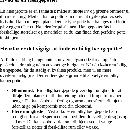
En hængepotte er en fantastisk måde at tilføje liv og grønne områder til
din indretning. Med en hængepotte kan du nemt dyrke planter, selv
hvis du ikke har meget plads. Denne type potte kan hænges op i loftet,
på væggen eller endda udenfor på altanen. Hængepotter fås i
forskellige størrelser og materialer, så du kan finde den perfekte potte
til dit hjem.
Hvorfor er det vigtigt at finde en billig hængepotte?
At finde en billig hængepotte kan være afgørende for at opnå den
ønskede indretning uden at sprænge budgettet. Når du køber en billig
hængepotte, får du stadig et kvalitetsprodukt, men til en mere
overkommelig pris. Der er flere gode grunde til at vælge en billig
hængepotte:
Økonomisk:
En billig hængepotte giver dig mulighed for at
tilføje flere planter til din indretning uden at bruge for mange
penge. Du kan skabe en frodig og grøn atmosfære i dit hjem
uden at gå på kompromis med din økonomi.
Flere muligheder:
Ved at købe en billig hængepotte har du
mulighed for at eksperimentere med flere forskellige designs og
stilarter. Du kan skabe variation i dit hjem ved at vælge
forskellige potter til forskellige rum eller vægge.