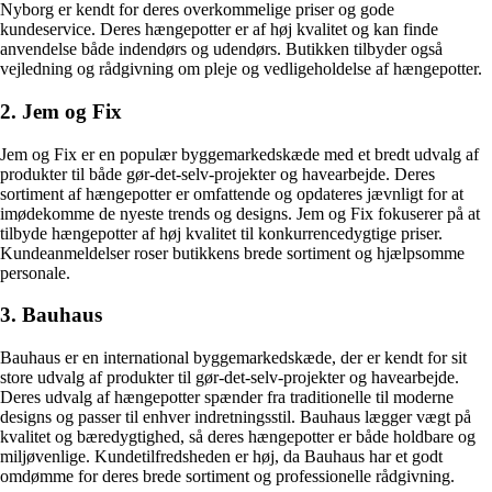
Nyborg er kendt for deres overkommelige priser og gode
kundeservice. Deres hængepotter er af høj kvalitet og kan finde
anvendelse både indendørs og udendørs. Butikken tilbyder også
vejledning og rådgivning om pleje og vedligeholdelse af hængepotter.
2. Jem og Fix
Jem og Fix er en populær byggemarkedskæde med et bredt udvalg af
produkter til både gør-det-selv-projekter og havearbejde. Deres
sortiment af hængepotter er omfattende og opdateres jævnligt for at
imødekomme de nyeste trends og designs. Jem og Fix fokuserer på at
tilbyde hængepotter af høj kvalitet til konkurrencedygtige priser.
Kundeanmeldelser roser butikkens brede sortiment og hjælpsomme
personale.
3. Bauhaus
Bauhaus er en international byggemarkedskæde, der er kendt for sit
store udvalg af produkter til gør-det-selv-projekter og havearbejde.
Deres udvalg af hængepotter spænder fra traditionelle til moderne
designs og passer til enhver indretningsstil. Bauhaus lægger vægt på
kvalitet og bæredygtighed, så deres hængepotter er både holdbare og
miljøvenlige. Kundetilfredsheden er høj, da Bauhaus har et godt
omdømme for deres brede sortiment og professionelle rådgivning.