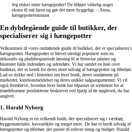
Jeg elsker mine hængepotter! De tilføjer virkelig noget
ekstra til mit hjem og gør det mere hyggeligt. – Anna,
hængepotteentusiast
En dybdegående guide til butikker, der
specialiserer sig i hængepotter
Velkommen til vores omfattende guide til butikker, der er specialiseret i
hængepotter. Hængepotter er blevet utroligt populære som en
dekorativ og pladsbesparende løsning til at fremvise planter og
blomster både indendørs og udendørs. Vi har samlet en liste over
butikker, der er kendt for deres store udvalg af hængepotter og tilbehør.
Lad os dykke ned i historien om hver butik, deres omdømme på
markedet, kundeanmeldelser og deres unikke salgsargumenter. Vi vil
også fremhæve, hvordan hver butik har tilpasset sit sortiment for at
imødekomme produkterne beskrevet ved hjælp af de nøgleord, du har
angivet.
1. Harald Nyborg
Harald Nyborg er en velkendt butik, der specialiserer sig i værktøj,
byggematerialer, haveartikler og meget mere. De har et bredt udvalg af
hængepotter og tilbehør, der passer til enhver smag og budget. Harald