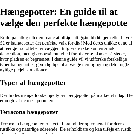
Hængepotter: En guide til at
vælge den perfekte hængepotte
Er du på udkig efter en måde at tilføje lidt grønt til dit hjem eller have?
Så er hængepotter det perfekte valg for dig! Med deres unikke evne til
at hænge fra loftet eller væggen, tilføjer de ikke kun en smuk
dekoration, men giver også mulighed for at dyrke planter på steder,
hvor pladsen er begrænset. I denne guide vil vi udforske forskellige
typer hængepotter, give dig tips til at vælge den rigtige og dele nogle
nyttige plejeinstruktioner.
Typer af hængepotter
Der findes mange forskellige typer hængepotter på markedet i dag. Her
er nogle af de mest populære:
Terracotta hængepotter
Terracotta hængepotter er lavet af brændt ler og er kendt for deres
rustikke og naturlige udseende. De er holdbare og kan tilføje en rustik