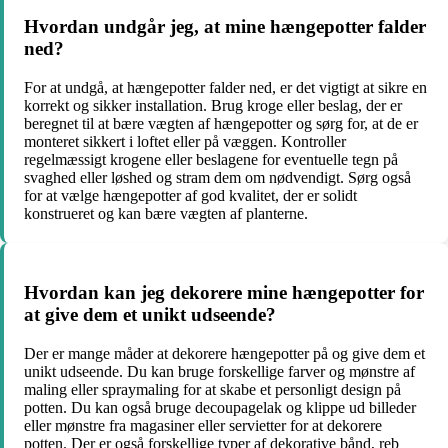
Hvordan undgår jeg, at mine hængepotter falder
ned?
For at undgå, at hængepotter falder ned, er det vigtigt at sikre en
korrekt og sikker installation. Brug kroge eller beslag, der er
beregnet til at bære vægten af hængepotter og sørg for, at de er
monteret sikkert i loftet eller på væggen. Kontroller
regelmæssigt krogene eller beslagene for eventuelle tegn på
svaghed eller løshed og stram dem om nødvendigt. Sørg også
for at vælge hængepotter af god kvalitet, der er solidt
konstrueret og kan bære vægten af planterne.
Hvordan kan jeg dekorere mine hængepotter for
at give dem et unikt udseende?
Der er mange måder at dekorere hængepotter på og give dem et
unikt udseende. Du kan bruge forskellige farver og mønstre af
maling eller spraymaling for at skabe et personligt design på
potten. Du kan også bruge decoupagelak og klippe ud billeder
eller mønstre fra magasiner eller servietter for at dekorere
potten. Der er også forskellige typer af dekorative bånd, reb