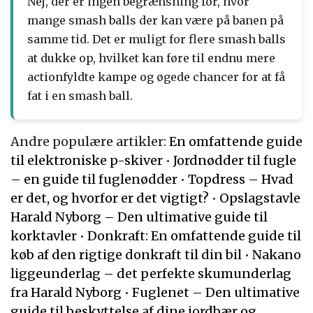
Nej, der er ingen begrænsning for, hvor
mange smash balls der kan være på banen på
samme tid. Det er muligt for flere smash balls
at dukke op, hvilket kan føre til endnu mere
actionfyldte kampe og øgede chancer for at få
fat i en smash ball.
Andre populære artikler:
En omfattende guide
til elektroniske p-skiver
•
Jordnødder til fugle
– en guide til fuglenødder
•
Topdress – Hvad
er det, og hvorfor er det vigtigt?
•
Opslagstavle
Harald Nyborg – Den ultimative guide til
korktavler
•
Donkraft: En omfattende guide til
køb af den rigtige donkraft til din bil
•
Nakano
liggeunderlag – det perfekte skumunderlag
fra Harald Nyborg
•
Fuglenet – Den ultimative
guide til beskyttelse af dine jordbær og