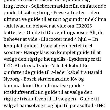
frugttræer
•
Søjleboremaskine: En omfattende
guide til køb og brug
•
Eeese affugter – den
ultimative guide til et tørt og sundt indeklima
•
Alt hvad du behøver at vide om CR2025
batterier
•
Guide til Optændingsposer: Alt, du
behøver at vide
•
El scooter med 4 hjul – En
komplet guide til valg af den perfekte el
scooter
•
Hængelåse: En komplet guide til at
vælge den rigtige hængelås
•
Lysdæmper til
LED: Alt du skal vide
•
7-ledet kabel: En
omfattende guide til 7-leder kabel fra Harald
Nyborg
•
Bosch skruemaskine 18v og
boremaskine: Den ultimative guide
•
Friskluftventil: En guide til at vælge den
rigtige friskluftventil til væggen
•
Guide til
valg af parasolvogn og hjul til parasolfod
•
IHC