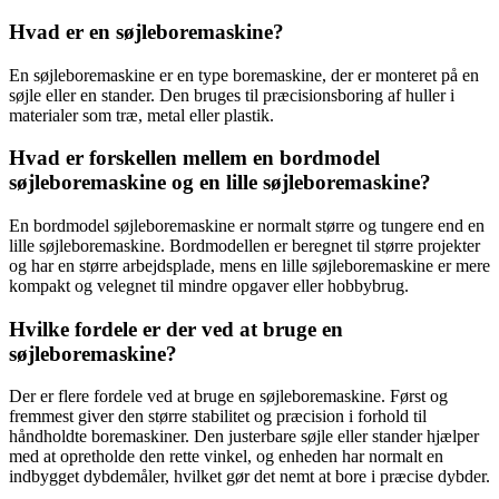
Hvad er en søjleboremaskine?
En søjleboremaskine er en type boremaskine, der er monteret på en
søjle eller en stander. Den bruges til præcisionsboring af huller i
materialer som træ, metal eller plastik.
Hvad er forskellen mellem en bordmodel
søjleboremaskine og en lille søjleboremaskine?
En bordmodel søjleboremaskine er normalt større og tungere end en
lille søjleboremaskine. Bordmodellen er beregnet til større projekter
og har en større arbejdsplade, mens en lille søjleboremaskine er mere
kompakt og velegnet til mindre opgaver eller hobbybrug.
Hvilke fordele er der ved at bruge en
søjleboremaskine?
Der er flere fordele ved at bruge en søjleboremaskine. Først og
fremmest giver den større stabilitet og præcision i forhold til
håndholdte boremaskiner. Den justerbare søjle eller stander hjælper
med at opretholde den rette vinkel, og enheden har normalt en
indbygget dybdemåler, hvilket gør det nemt at bore i præcise dybder.