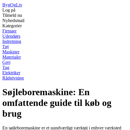
Byg
Og
Liv
Log på
Tilmeld nu
Nyhedsmail
Kategorier
Firmaer
Udendørs
Indretning
Tøj
Maskiner
Materialer
Grej
Tag
Elektriker
Rådgivning
Søjleboremaskine: En
omfattende guide til køb og
brug
En søjleboremaskine er et uundværligt værktøj i enhver værksted