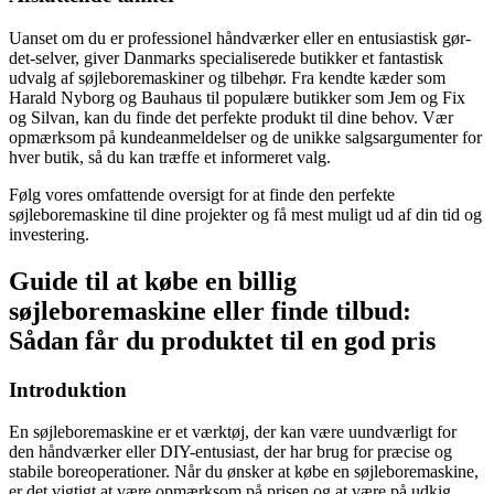
Uanset om du er professionel håndværker eller en entusiastisk gør-
det-selver, giver Danmarks specialiserede butikker et fantastisk
udvalg af søjleboremaskiner og tilbehør. Fra kendte kæder som
Harald Nyborg og Bauhaus til populære butikker som Jem og Fix
og Silvan, kan du finde det perfekte produkt til dine behov. Vær
opmærksom på kundeanmeldelser og de unikke salgsargumenter for
hver butik, så du kan træffe et informeret valg.
Følg vores omfattende oversigt for at finde den perfekte
søjleboremaskine til dine projekter og få mest muligt ud af din tid og
investering.
Guide til at købe en billig
søjleboremaskine eller finde tilbud:
Sådan får du produktet til en god pris
Introduktion
En søjleboremaskine er et værktøj, der kan være uundværligt for
den håndværker eller DIY-entusiast, der har brug for præcise og
stabile boreoperationer. Når du ønsker at købe en søjleboremaskine,
er det vigtigt at være opmærksom på prisen og at være på udkig