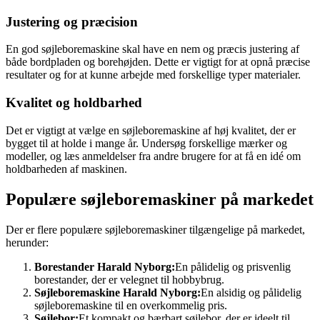
Justering og præcision
En god søjleboremaskine skal have en nem og præcis justering af
både bordpladen og borehøjden. Dette er vigtigt for at opnå præcise
resultater og for at kunne arbejde med forskellige typer materialer.
Kvalitet og holdbarhed
Det er vigtigt at vælge en søjleboremaskine af høj kvalitet, der er
bygget til at holde i mange år. Undersøg forskellige mærker og
modeller, og læs anmeldelser fra andre brugere for at få en idé om
holdbarheden af ​​maskinen.
Populære søjleboremaskiner på markedet
Der er flere populære søjleboremaskiner tilgængelige på markedet,
herunder:
Borestander Harald Nyborg:
En pålidelig og prisvenlig
borestander, der er velegnet til hobbybrug.
Søjleboremaskine Harald Nyborg:
En alsidig og pålidelig
søjleboremaskine til en overkommelig pris.
Søjlebor:
Et kompakt og bærbart søjlebor, der er ideelt til