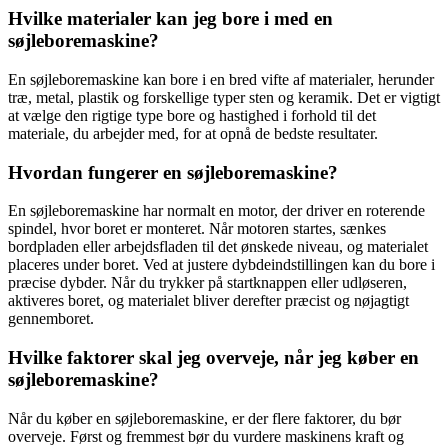
Hvilke materialer kan jeg bore i med en
søjleboremaskine?
En søjleboremaskine kan bore i en bred vifte af materialer, herunder
træ, metal, plastik og forskellige typer sten og keramik. Det er vigtigt
at vælge den rigtige type bore og hastighed i forhold til det
materiale, du arbejder med, for at opnå de bedste resultater.
Hvordan fungerer en søjleboremaskine?
En søjleboremaskine har normalt en motor, der driver en roterende
spindel, hvor boret er monteret. Når motoren startes, sænkes
bordpladen eller arbejdsfladen til det ønskede niveau, og materialet
placeres under boret. Ved at justere dybdeindstillingen kan du bore i
præcise dybder. Når du trykker på startknappen eller udløseren,
aktiveres boret, og materialet bliver derefter præcist og nøjagtigt
gennemboret.
Hvilke faktorer skal jeg overveje, når jeg køber en
søjleboremaskine?
Når du køber en søjleboremaskine, er der flere faktorer, du bør
overveje. Først og fremmest bør du vurdere maskinens kraft og