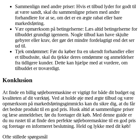
Sammenlign med andre priser: Hvis et tilbud lyder for godt til
at være sandt, skal du sammenligne prisen med andre
forhandlere for at se, om det er en ægte rabat eller bare
markedsføring.
Vær opmærksom på betingelserne: Læs altid betingelserne for
tilbuddet grundigt igennem. Nogle tilbud kan have skjulte
gebyrer eller krav, der gør det mindre fordelagtigt end det ser
ud til.
Tjek omdømmet: Før du køber fra en ukendt forhandler eller
et tilbudssite, skal du tjekke deres omdømme og anmeldelser
fra tidligere kunder. Dette kan hjælpe med at vurdere, om
tilbuddet er troværdigt.
Konklusion
At finde en billig søjleboremaskine er vigtigt for både dit budget og
kvaliteten af dit værktøj. Ved at holde øje med ægte tilbud og være
opmærksom på markedsføringsgimmicks kan du sikre dig, at du får
det bedste produkt til en god pris. Husk altid at sammenligne priser
og læse anmeldelser, før du foretager dit køb. Med denne guide er
du nu rustet til at finde den perfekte søjleboremaskine til en god pris
og foretage en informeret beslutning. Held og lykke med dit køb!
Ofte stillede spørgsmål