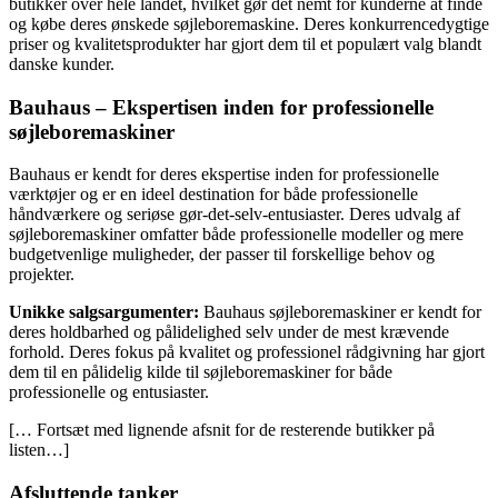
butikker over hele landet, hvilket gør det nemt for kunderne at finde
og købe deres ønskede søjleboremaskine. Deres konkurrencedygtige
priser og kvalitetsprodukter har gjort dem til et populært valg blandt
danske kunder.
Bauhaus – Ekspertisen inden for professionelle
søjleboremaskiner
Bauhaus er kendt for deres ekspertise inden for professionelle
værktøjer og er en ideel destination for både professionelle
håndværkere og seriøse gør-det-selv-entusiaster. Deres udvalg af
søjleboremaskiner omfatter både professionelle modeller og mere
budgetvenlige muligheder, der passer til forskellige behov og
projekter.
Unikke salgsargumenter:
Bauhaus søjleboremaskiner er kendt for
deres holdbarhed og pålidelighed selv under de mest krævende
forhold. Deres fokus på kvalitet og professionel rådgivning har gjort
dem til en pålidelig kilde til søjleboremaskiner for både
professionelle og entusiaster.
[… Fortsæt med lignende afsnit for de resterende butikker på
listen…]
Afsluttende tanker