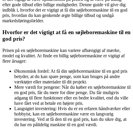
efter gode tilbud eller billige muligheder. Denne guide vil give dig
indblik i, hvorfor det er vigtigt at få din søjleboremaskine til en god
pris, hvordan du kan genkende ægte billige tilbud og undgå
markedsføringsfælder.
Hvorfor er det vigtigt at få en søjleboremaskine til en
god pris?
Prisen på en søjleboremaskine kan variere afhængigt af mærke,
model og kvalitet. At finde en billig søjleboremaskine er vigtigt af
flere årsager:
Økonomisk fordel: At få din søjleboremaskine til en god pris
betyder, at du kan spare penge, som kan bruges på andre
værktøjer eller materialer til dit projekt.
Mere værdi for pengene: Når du køber en søjleboremaskine til
en god pris, får du mere for dine penge. Du får muligvis
adgang til flere funktioner eller en bedre kvalitet, end du ville
have fået ved at betale en højere pris.
Langsigtet investering: Hvis du er en erfaren håndværker eller
hobbyist, kan en søjleboremaskine være en langvarig
investering. Ved at få den til en god pris, kan du sikre dig, at
du har en pålidelig maskine til en god værdi.