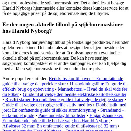
og mere professionelle søjleboremaskiner. Det anbefales at besøge
Harald Nyborgs hjemmeside eller kontakte deres kundeservice for at
få de nøjagtige priser på de søjleboremaskiner, de tilbyder.
Er der nogen aktuelle tilbud på søjleboremaskiner
hos Harald Nyborg?
Harald Nyborg har jævnligt tilbud på forskellige produkter, herunder
søjleboremaskiner. Det anbefales at besøge deres hjemmeside eller
kontakte deres kundeservice for at få oplysninger om eventuelle
aktuelle tilbud på søjleboremaskiner. De kan have særlige
salgspriser, kombipakker eller andre kampagner, der kan hjælpe dig
med at få en søjleboremaskine til en endnu bedre pris.
Andre populære artikler:
Redskabsskur til haven – En omfattende
guide til at vælge det perfekte skur
•
Husholdningsfilm: En guide til
effektiv brug og opbevaring
•
Marinebatteri – Hvad du skal vide før
du køber
•
Guide til at vælge den bedste elektriske kartoffelskræller
•
Rustfri skruer: En omfattende guide til at vælge de rigtige skruer
•
Guide til at vælge det rigtige selfie stativ med lys
•
Dobbeltstik med
jord: En omfattende guide til sikker strømforsyning
•
Strandsand –
en komplet guide
•
Panelunderlag til fodlister
•
Engangshandsker:
En omfattende guide til de bedste valg hos Harald Nyborg
•
Afløbsrør 32 mm: En omfattende guide til afløbsrør på 32 mm
•