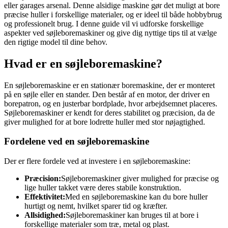
eller garages arsenal. Denne alsidige maskine gør det muligt at bore
præcise huller i forskellige materialer, og er ideel til både hobbybrug
og professionelt brug. I denne guide vil vi udforske forskellige
aspekter ved søjleboremaskiner og give dig nyttige tips til at vælge
den rigtige model til dine behov.
Hvad er en søjleboremaskine?
En søjleboremaskine er en stationær boremaskine, der er monteret
på en søjle eller en stander. Den består af en motor, der driver en
borepatron, og en justerbar bordplade, hvor arbejdsemnet placeres.
Søjleboremaskiner er kendt for deres stabilitet og præcision, da de
giver mulighed for at bore lodrette huller med stor nøjagtighed.
Fordelene ved en søjleboremaskine
Der er flere fordele ved at investere i en søjleboremaskine:
Præcision:
Søjleboremaskiner giver mulighed for præcise og
lige huller takket være deres stabile konstruktion.
Effektivitet:
Med en søjleboremaskine kan du bore huller
hurtigt og nemt, hvilket sparer tid og kræfter.
Allsidighed:
Søjleboremaskiner kan bruges til at bore i
forskellige materialer som træ, metal og plast.