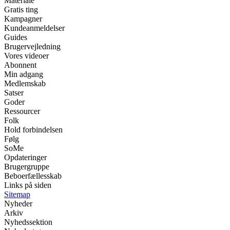
Materiale
Gratis ting
Kampagner
Kundeanmeldelser
Guides
Brugervejledning
Vores videoer
Abonnent
Min adgang
Medlemskab
Satser
Goder
Ressourcer
Folk
Hold forbindelsen
Følg
SoMe
Opdateringer
Brugergruppe
Beboerfællesskab
Links på siden
Sitemap
Nyheder
Arkiv
Nyhedssektion