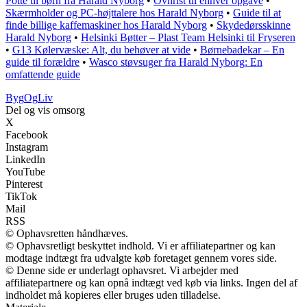
Potte til børn fra Harald Nyborg
•
Ovnrist til enhver opgave
•
Skærmholder og PC-højttalere hos Harald Nyborg
•
Guide til at
finde billige kaffemaskiner hos Harald Nyborg
•
Skydedørsskinne
Harald Nyborg
•
Helsinki Bøtter – Plast Team Helsinki til Fryseren
•
G13 Kølervæske: Alt, du behøver at vide
•
Børnebadekar – En
guide til forældre
•
Wasco støvsuger fra Harald Nyborg: En
omfattende guide
Byg
Og
Liv
Del og vis omsorg
X
Facebook
Instagram
LinkedIn
YouTube
Pinterest
TikTok
Mail
RSS
© Ophavsretten håndhæves.
© Ophavsretligt beskyttet indhold. Vi er affiliatepartner og kan
modtage indtægt fra udvalgte køb foretaget gennem vores side.
© Denne side er underlagt ophavsret. Vi arbejder med
affiliatepartnere og kan opnå indtægt ved køb via links. Ingen del af
indholdet må kopieres eller bruges uden tilladelse.