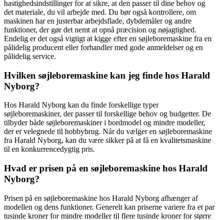
hastighedsindstillinger for at sikre, at den passer til dine behov og
det materiale, du vil arbejde med. Du bør også kontrollere, om
maskinen har en justerbar arbejdsflade, dybdemåler og andre
funktioner, der gør det nemt at opnå præcision og nøjagtighed.
Endelig er det også vigtigt at kigge efter en søjleboremaskine fra en
pålidelig producent eller forhandler med gode anmeldelser og en
pålidelig service.
Hvilken søjleboremaskine kan jeg finde hos Harald
Nyborg?
Hos Harald Nyborg kan du finde forskellige typer
søjleboremaskiner, der passer til forskellige behov og budgetter. De
tilbyder både søjleboremaskiner i bordmodel og mindre modeller,
der er velegnede til hobbybrug. Når du vælger en søjleboremaskine
fra Harald Nyborg, kan du være sikker på at få en kvalitetsmaskine
til en konkurrencedygtig pris.
Hvad er prisen på en søjleboremaskine hos Harald
Nyborg?
Prisen på en søjleboremaskine hos Harald Nyborg afhænger af
modellen og dens funktioner. Generelt kan priserne variere fra et par
tusinde kroner for mindre modeller til flere tusinde kroner for større