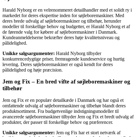
Harald Nyborg er en velrenommeret detailhandler med et solidt ry i
markedet for deres ekspertise inden for søjleboremaskiner. Med
deres brede udvalg af søjleboremaskiner og tilbehør, herunder
modeller til forskellige behov og budgetter, er Harald Nyborg et af
de førende valg for købere af søjleboremaskiner i Danmark.
Kundeanmeldelserne bekræfter deres høje kvalitetsniveau og
pålidelighed.
Unikke salgsargumenter:
Harald Nyborg tilbyder
konkurrencedygtige priser, fremragende kundeservice og hurtig
levering. Deres søjleboremaskiner er også kendt for deres
pålidelighed og høje præcision.
Jem og Fix – En bred vifte af søjleboremaskiner og
tilbehør
Jem og Fix er en populær detailkæde i Danmark og har også et
omfattende udvalg af søjleboremaskiner og tilbehør blandt deres
produktsortiment. Fra budgetvenlige indstigningsmodeller til
avancerede søjleboremaskiner tilbyder Jem og Fix et bredt udvalg af
produkter, der passer til forskellige behov og præferencer.
Unikke salgsargumenter:
Jem og Fix har et stort netværk af