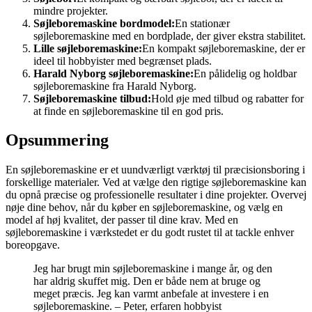
mindre projekter.
Søjleboremaskine bordmodel:
En stationær
søjleboremaskine med en bordplade, der giver ekstra stabilitet.
Lille søjleboremaskine:
En kompakt søjleboremaskine, der er
ideel til hobbyister med begrænset plads.
Harald Nyborg søjleboremaskine:
En pålidelig og holdbar
søjleboremaskine fra Harald Nyborg.
Søjleboremaskine tilbud:
Hold øje med tilbud og rabatter for
at finde en søjleboremaskine til en god pris.
Opsummering
En søjleboremaskine er et uundværligt værktøj til præcisionsboring i
forskellige materialer. Ved at vælge den rigtige søjleboremaskine kan
du opnå præcise og professionelle resultater i dine projekter. Overvej
nøje dine behov, når du køber en søjleboremaskine, og vælg en
model af høj kvalitet, der passer til dine krav. Med en
søjleboremaskine i værkstedet er du godt rustet til at tackle enhver
boreopgave.
Jeg har brugt min søjleboremaskine i mange år, og den
har aldrig skuffet mig. Den er både nem at bruge og
meget præcis. Jeg kan varmt anbefale at investere i en
søjleboremaskine. – Peter, erfaren hobbyist