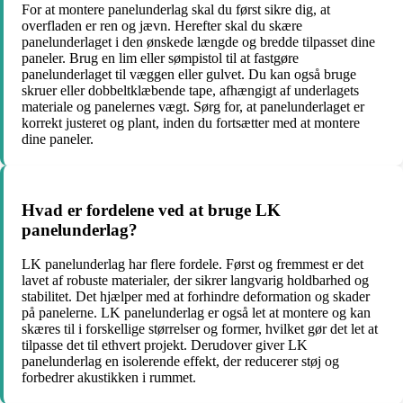
For at montere panelunderlag skal du først sikre dig, at
overfladen er ren og jævn. Herefter skal du skære
panelunderlaget i den ønskede længde og bredde tilpasset dine
paneler. Brug en lim eller sømpistol til at fastgøre
panelunderlaget til væggen eller gulvet. Du kan også bruge
skruer eller dobbeltklæbende tape, afhængigt af underlagets
materiale og panelernes vægt. Sørg for, at panelunderlaget er
korrekt justeret og plant, inden du fortsætter med at montere
dine paneler.
Hvad er fordelene ved at bruge LK
panelunderlag?
LK panelunderlag har flere fordele. Først og fremmest er det
lavet af robuste materialer, der sikrer langvarig holdbarhed og
stabilitet. Det hjælper med at forhindre deformation og skader
på panelerne. LK panelunderlag er også let at montere og kan
skæres til i forskellige størrelser og former, hvilket gør det let at
tilpasse det til ethvert projekt. Derudover giver LK
panelunderlag en isolerende effekt, der reducerer støj og
forbedrer akustikken i rummet.