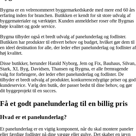
Bygma er en velrenommeret byggemarkedskæde med mere end 60 års
erfaring inden for branchen. Butikken er kendt for sit store udvalg af
byggematerialer og værktøjer. Kunden anmeldelser roser ofte Bygmas
høje kvalitet og gode service.
Bygma tilbyder også et bredt udvalg af panelunderlag og fodlister.
Butikken har produkter til ethvert behov og budget, hvilket gør dem til
en ideel destination for alle, der leder efter panelunderlag og fodlister af
høj kvalitet.
Disse butikker, herunder Harald Nyborg, Jem og Fix, Bauhaus, Silvan,
Stark, XL Byg, Davidsen, Thansen og Bygma, er alle fremragende
valg for forbrugere, der leder efter panelunderlag og fodlister. De
tilbyder et bredt udvalg af produkter, konkurrencedygtige priser og god
kundeservice. Vælg den butik, der passer bedst til dine behov, og gør
dit byggeprojekt til en succes.
Få et godt panelunderlag til en billig pris
Hvad er et panelunderlag?
Et panelunderlag er en vigtig komponent, når du skal montere paneler
eller færdige fodlister på dine vægge eller gulve. Det skaber en jævn