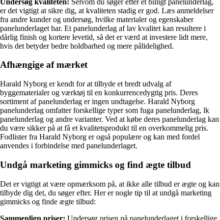
Undersøg kvaliteten:
Selvom du søger efter et billigt panelunderlag,
er det vigtigt at sikre dig, at kvaliteten stadig er god. Læs anmeldelser
fra andre kunder og undersøg, hvilke materialer og egenskaber
panelunderlaget har. Et panelunderlag af lav kvalitet kan resultere i
dårlig finish og kortere levetid, så det er værd at investere lidt mere,
hvis det betyder bedre holdbarhed og mere pålidelighed.
Afhængige af mærket
Harald Nyborg er kendt for at tilbyde et bredt udvalg af
byggematerialer og værktøj til en konkurrencedygtig pris. Deres
sortiment af panelunderlag er ingen undtagelse. Harald Nyborg
panelunderlag omfatter forskellige typer som fuga panelunderlag, lk
panelunderlag og andre varianter. Ved at købe deres panelunderlag kan
du være sikker på at få et kvalitetsprodukt til en overkommelig pris.
Fodlister fra Harald Nyborg er også populære og kan med fordel
anvendes i forbindelse med panelunderlaget.
Undgå marketing gimmicks og find ægte tilbud
Det er vigtigt at være opmærksom på, at ikke alle tilbud er ægte og kan
tilbyde dig det, du søger efter. Her er nogle tip til at undgå marketing
gimmicks og finde ægte tilbud:
Sammenlign priser:
Undersøg prisen på panelunderlaget i forskellige