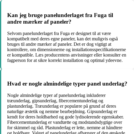
Kan jeg bruge panelunderlaget fra Fuga til
andre mærker af paneler?
Selvom panelunderlaget fra Fuga er designet til at være
kompatibelt med deres egne paneler, kan det muligvis også
bruges til andre mærker af paneler. Det er dog vigtigt at
kontrollere, om dimensionerne og installationsspecifikationerne
er kompatible. Læs producentens anvisninger eller konsulter en
fagperson for at sikre korrekt installation og optimal ydeevne.
Hvad er nogle almindelige typer panel underlag?
Nogle almindelige typer af panelunderlag inkluderer
træunderlag, gipsunderlag, fibercementunderlag og
plastunderlag. Træunderlag er populære på grund af deres
naturlige æstetik og nemme bearbejdning. Gipsunderlag er
kendt for deres holdbarhed og gode lydisolerende egenskaber.
Fibercementunderlag er vandtætte og modstandsdygtige over
for skimmel og råd. Plastunderlag er lette, nemme at håndtere
og holdbare. Valget af panelunderlag afhænger af den ønskede