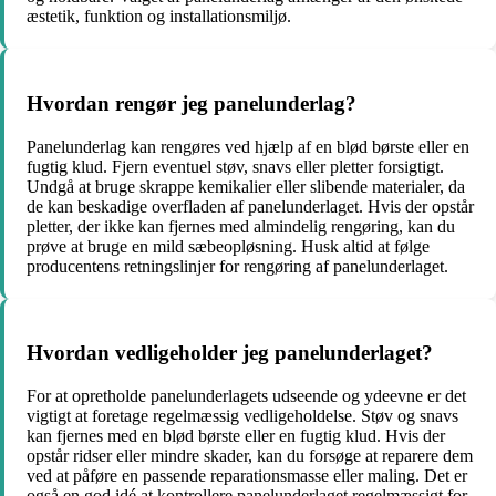
æstetik, funktion og installationsmiljø.
Hvordan rengør jeg panelunderlag?
Panelunderlag kan rengøres ved hjælp af en blød børste eller en
fugtig klud. Fjern eventuel støv, snavs eller pletter forsigtigt.
Undgå at bruge skrappe kemikalier eller slibende materialer, da
de kan beskadige overfladen af panelunderlaget. Hvis der opstår
pletter, der ikke kan fjernes med almindelig rengøring, kan du
prøve at bruge en mild sæbeopløsning. Husk altid at følge
producentens retningslinjer for rengøring af panelunderlaget.
Hvordan vedligeholder jeg panelunderlaget?
For at opretholde panelunderlagets udseende og ydeevne er det
vigtigt at foretage regelmæssig vedligeholdelse. Støv og snavs
kan fjernes med en blød børste eller en fugtig klud. Hvis der
opstår ridser eller mindre skader, kan du forsøge at reparere dem
ved at påføre en passende reparationsmasse eller maling. Det er
også en god idé at kontrollere panelunderlaget regelmæssigt for