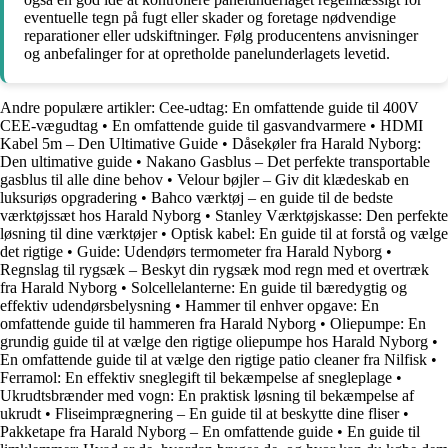
eventuelle tegn på fugt eller skader og foretage nødvendige
reparationer eller udskiftninger. Følg producentens anvisninger
og anbefalinger for at opretholde panelunderlagets levetid.
Andre populære artikler:
Cee-udtag: En omfattende guide til 400V
CEE-vægudtag
•
En omfattende guide til gasvandvarmere
•
HDMI
Kabel 5m – Den Ultimative Guide
•
Dåsekøler fra Harald Nyborg:
Den ultimative guide
•
Nakano Gasblus – Det perfekte transportable
gasblus til alle dine behov
•
Velour bøjler – Giv dit klædeskab en
luksuriøs opgradering
•
Bahco værktøj – en guide til de bedste
værktøjssæt hos Harald Nyborg
•
Stanley Værktøjskasse: Den perfekte
løsning til dine værktøjer
•
Optisk kabel: En guide til at forstå og vælge
det rigtige
•
Guide: Udendørs termometer fra Harald Nyborg
•
Regnslag til rygsæk – Beskyt din rygsæk mod regn med et overtræk
fra Harald Nyborg
•
Solcellelanterne: En guide til bæredygtig og
effektiv udendørsbelysning
•
Hammer til enhver opgave: En
omfattende guide til hammeren fra Harald Nyborg
•
Oliepumpe: En
grundig guide til at vælge den rigtige oliepumpe hos Harald Nyborg
•
En omfattende guide til at vælge den rigtige patio cleaner fra Nilfisk
•
Ferramol: En effektiv sneglegift til bekæmpelse af snegleplage
•
Ukrudtsbrænder med vogn: En praktisk løsning til bekæmpelse af
ukrudt
•
Fliseimprægnering – En guide til at beskytte dine fliser
•
Pakketape fra Harald Nyborg – En omfattende guide
•
En guide til