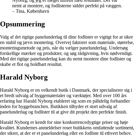
Nyborg, og jeg er meget tilfreds med resultatet. Det var
nemt at montere, og fodlisterne sidder perfekt på væggen.
– Tina, København
Opsummering
Valg af det rigtige panelunderlag til dine fodlister er vigtigt for at sikre
en stabil og jævn montering. Overvej faktorer som materiale, størrelse,
monteringsmetode og pris, når du vælger panelunderlag. Undersøg
forskellige mærker og produkter, og søg rådgivning, hvis nødvendigt.
Med det rigtige panelunderlag kan du nemt montere dine fodlister og
skabe et flot og holdbart resultat.
Harald Nyborg
Harald Nyborg er en velkendt butik i Danmark, der specialiserer sig i
et bredt udvalg af byggematerialer og værktøjer. Med over 100 års
erfaring har Harald Nyborg etableret sig som en pålidelig forhandler
inden for byggebranchen. Butikken tilbyder et stort udvalg af
panelunderlag og fodlister til at give dit projekt den perfekte finish.
Harald Nyborg er kendt for sine konkurrencedygtige priser og høje
kvalitet. Kundernes anmeldelser roser butikkens omfattende sortiment,
der sikrer, at der er et panelunderlag eller en fodliste til ethvert behov.