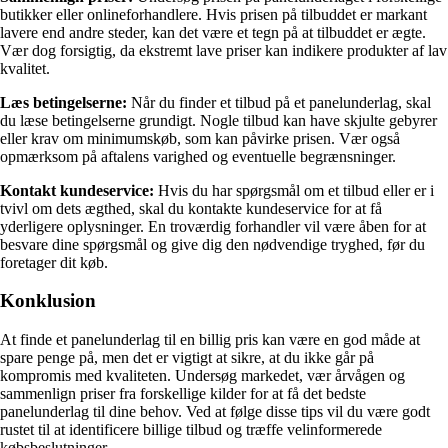
butikker eller onlineforhandlere. Hvis prisen på tilbuddet er markant
lavere end andre steder, kan det være et tegn på at tilbuddet er ægte.
Vær dog forsigtig, da ekstremt lave priser kan indikere produkter af lav
kvalitet.
Læs betingelserne:
Når du finder et tilbud på et panelunderlag, skal
du læse betingelserne grundigt. Nogle tilbud kan have skjulte gebyrer
eller krav om minimumskøb, som kan påvirke prisen. Vær også
opmærksom på aftalens varighed og eventuelle begrænsninger.
Kontakt kundeservice:
Hvis du har spørgsmål om et tilbud eller er i
tvivl om dets ægthed, skal du kontakte kundeservice for at få
yderligere oplysninger. En troværdig forhandler vil være åben for at
besvare dine spørgsmål og give dig den nødvendige tryghed, før du
foretager dit køb.
Konklusion
At finde et panelunderlag til en billig pris kan være en god måde at
spare penge på, men det er vigtigt at sikre, at du ikke går på
kompromis med kvaliteten. Undersøg markedet, vær årvågen og
sammenlign priser fra forskellige kilder for at få det bedste
panelunderlag til dine behov. Ved at følge disse tips vil du være godt
rustet til at identificere billige tilbud og træffe velinformerede
købsbeslutninger.