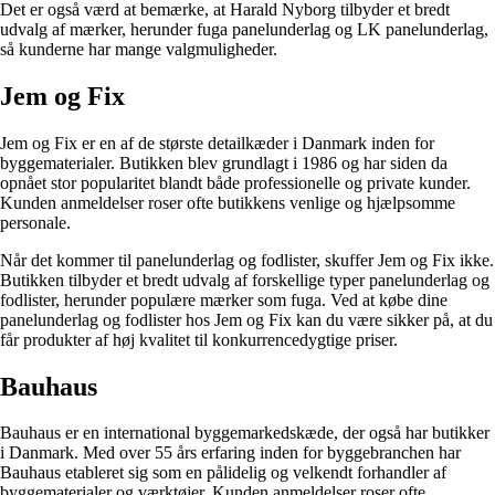
Det er også værd at bemærke, at Harald Nyborg tilbyder et bredt
udvalg af mærker, herunder fuga panelunderlag og LK panelunderlag,
så kunderne har mange valgmuligheder.
Jem og Fix
Jem og Fix er en af de største detailkæder i Danmark inden for
byggematerialer. Butikken blev grundlagt i 1986 og har siden da
opnået stor popularitet blandt både professionelle og private kunder.
Kunden anmeldelser roser ofte butikkens venlige og hjælpsomme
personale.
Når det kommer til panelunderlag og fodlister, skuffer Jem og Fix ikke.
Butikken tilbyder et bredt udvalg af forskellige typer panelunderlag og
fodlister, herunder populære mærker som fuga. Ved at købe dine
panelunderlag og fodlister hos Jem og Fix kan du være sikker på, at du
får produkter af høj kvalitet til konkurrencedygtige priser.
Bauhaus
Bauhaus er en international byggemarkedskæde, der også har butikker
i Danmark. Med over 55 års erfaring inden for byggebranchen har
Bauhaus etableret sig som en pålidelig og velkendt forhandler af
byggematerialer og værktøjer. Kunden anmeldelser roser ofte