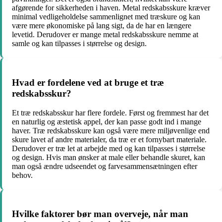
afgørende for sikkerheden i haven. Metal redskabsskure kræver
minimal vedligeholdelse sammenlignet med træskure og kan
være mere økonomiske på lang sigt, da de har en længere
levetid. Derudover er mange metal redskabsskure nemme at
samle og kan tilpasses i størrelse og design.
Hvad er fordelene ved at bruge et træ
redskabsskur?
Et træ redskabsskur har flere fordele. Først og fremmest har det
en naturlig og æstetisk appel, der kan passe godt ind i mange
haver. Træ redskabsskure kan også være mere miljøvenlige end
skure lavet af andre materialer, da træ er et fornybart materiale.
Derudover er træ let at arbejde med og kan tilpasses i størrelse
og design. Hvis man ønsker at male eller behandle skuret, kan
man også ændre udseendet og farvesammensætningen efter
behov.
Hvilke faktorer bør man overveje, når man