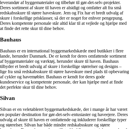
leverandør af byggematerialer og tilbehør til gør-det-selv-projekter.
Deres sortiment af skure til haven er alsidigt og omfatter alt fra små
redskabsskure til større haveskure. Jem og Fix har et bredt udvalg af
skure i forskellige prisklasser, så der er noget for enhver pengepung.
Deres kompetente personale står altid klar til at vejlede og hjælpe med
at finde det rette skur til dine behov.
Bauhaus
Bauhaus er en international byggemarkedskæde med butikker i flere
lande, herunder Danmark. De er kendt for deres omfattende sortiment
af byggematerialer og værktøj, herunder skure til haven. Bauhaus
tilbyder et bredt udvalg af skure i forskellige størrelser og designs –
lige fra små redskabsskure til større haveskure med plads til opbevaring
af cykler og havemøbler. Bauhaus er kendt for deres gode
kundeservice og kompetente personale, der kan hjælpe med at finde
det perfekte skur til dine behov.
Silvan
Silvan er en veletableret byggemarkedskæde, der i mange år har været
en populær destination for gør-det-selv-entusiaster og haveejere. Deres
udvalg af skure til haven er omfattende og inkluderer forskellige typer
og størrelser. Silvan har både mindre redskabsskure og større