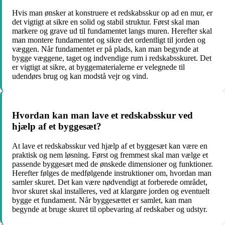
Hvis man ønsker at konstruere et redskabsskur op ad en mur, er
det vigtigt at sikre en solid og stabil struktur. Først skal man
markere og grave ud til fundamentet langs muren. Herefter skal
man montere fundamentet og sikre det ordentligt til jorden og
væggen. Når fundamentet er på plads, kan man begynde at
bygge væggene, taget og indvendige rum i redskabsskuret. Det
er vigtigt at sikre, at byggematerialerne er velegnede til
udendørs brug og kan modstå vejr og vind.
Hvordan kan man lave et redskabsskur ved
hjælp af et byggesæt?
At lave et redskabsskur ved hjælp af et byggesæt kan være en
praktisk og nem løsning. Først og fremmest skal man vælge et
passende byggesæt med de ønskede dimensioner og funktioner.
Herefter følges de medfølgende instruktioner om, hvordan man
samler skuret. Det kan være nødvendigt at forberede området,
hvor skuret skal installeres, ved at klargøre jorden og eventuelt
bygge et fundament. Når byggesættet er samlet, kan man
begynde at bruge skuret til opbevaring af redskaber og udstyr.