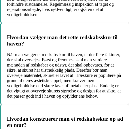
forhindre rustdannelse. Regelmæssig inspektion af taget og
reparationsarbejde, hvis nødvendigt, er også en del af
vedligeholdelsen.
Hvordan vælger man det rette redskabsskur til
haven?
Når man vælger et redskabsskur til haven, er der flere faktorer,
der skal overvejes. Først og fremmest skal man vurdere
mængden af redskaber og udstyr, der skal opbevares, for at
sikre, at skuret har tilstrækkelig plads. Derefter bør man
overveje materialet, skuret er lavet af. Træskure er populære på
grund af deres æstetiske appel, men kræver mere
vedligeholdelse end skure lavet af metal eller plast. Endelig er
det vigtigt at overveje skurets størrelse og design for at sikre, at
det passer godt ind i haven og opfylder ens behov.
Hvordan konstruerer man et redskabsskur op ad
en mur?