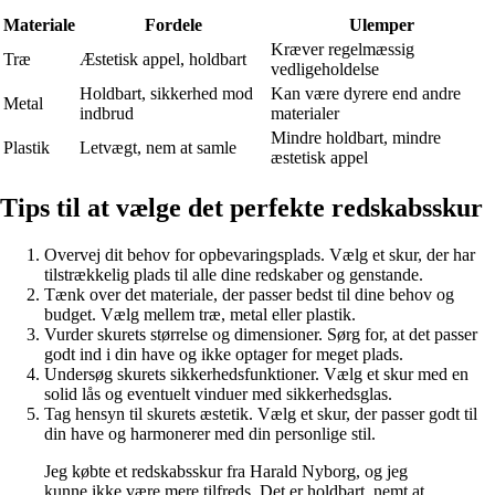
Materiale
Fordele
Ulemper
Kræver regelmæssig
Træ
Æstetisk appel, holdbart
vedligeholdelse
Holdbart, sikkerhed mod
Kan være dyrere end andre
Metal
indbrud
materialer
Mindre holdbart, mindre
Plastik
Letvægt, nem at samle
æstetisk appel
Tips til at vælge det perfekte redskabsskur
Overvej dit behov for opbevaringsplads. Vælg et skur, der har
tilstrækkelig plads til alle dine redskaber og genstande.
Tænk over det materiale, der passer bedst til dine behov og
budget. Vælg mellem træ, metal eller plastik.
Vurder skurets størrelse og dimensioner. Sørg for, at det passer
godt ind i din have og ikke optager for meget plads.
Undersøg skurets sikkerhedsfunktioner. Vælg et skur med en
solid lås og eventuelt vinduer med sikkerhedsglas.
Tag hensyn til skurets æstetik. Vælg et skur, der passer godt til
din have og harmonerer med din personlige stil.
Jeg købte et redskabsskur fra Harald Nyborg, og jeg
kunne ikke være mere tilfreds. Det er holdbart, nemt at