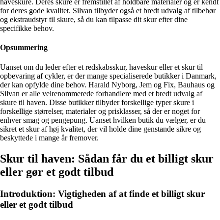
haveskure. Deres skure er fremstillet af holdbare materialer og er kendt
for deres gode kvalitet. Silvan tilbyder også et bredt udvalg af tilbehør
og ekstraudstyr til skure, så du kan tilpasse dit skur efter dine
specifikke behov.
Opsummering
Uanset om du leder efter et redskabsskur, haveskur eller et skur til
opbevaring af cykler, er der mange specialiserede butikker i Danmark,
der kan opfylde dine behov. Harald Nyborg, Jem og Fix, Bauhaus og
Silvan er alle velrenommerede forhandlere med et bredt udvalg af
skure til haven. Disse butikker tilbyder forskellige typer skure i
forskellige størrelser, materialer og prisklasser, så der er noget for
enhver smag og pengepung. Uanset hvilken butik du vælger, er du
sikret et skur af høj kvalitet, der vil holde dine genstande sikre og
beskyttede i mange år fremover.
Skur til haven: Sådan får du et billigt skur
eller gør et godt tilbud
Introduktion: Vigtigheden af at finde et billigt skur
eller et godt tilbud