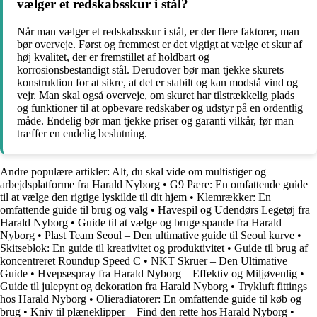
vælger et redskabsskur i stål?
Når man vælger et redskabsskur i stål, er der flere faktorer, man
bør overveje. Først og fremmest er det vigtigt at vælge et skur af
høj kvalitet, der er fremstillet af holdbart og
korrosionsbestandigt stål. Derudover bør man tjekke skurets
konstruktion for at sikre, at det er stabilt og kan modstå vind og
vejr. Man skal også overveje, om skuret har tilstrækkelig plads
og funktioner til at opbevare redskaber og udstyr på en ordentlig
måde. Endelig bør man tjekke priser og garanti vilkår, før man
træffer en endelig beslutning.
Andre populære artikler:
Alt, du skal vide om multistiger og
arbejdsplatforme fra Harald Nyborg
•
G9 Pære: En omfattende guide
til at vælge den rigtige lyskilde til dit hjem
•
Klemrækker: En
omfattende guide til brug og valg
•
Havespil og Udendørs Legetøj fra
Harald Nyborg
•
Guide til at vælge og bruge spande fra Harald
Nyborg
•
Plast Team Seoul – Den ultimative guide til Seoul kurve
•
Skitseblok: En guide til kreativitet og produktivitet
•
Guide til brug af
koncentreret Roundup Speed C
•
NKT Skruer – Den Ultimative
Guide
•
Hvepsespray fra Harald Nyborg – Effektiv og Miljøvenlig
•
Guide til julepynt og dekoration fra Harald Nyborg
•
Trykluft fittings
hos Harald Nyborg
•
Olieradiatorer: En omfattende guide til køb og
brug
•
Kniv til plæneklipper – Find den rette hos Harald Nyborg
•