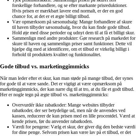
forskellige forhandlere, og se efter markante prisreduktioner.
Hvis prisen er mærkbart lavere end normalt, er der en god
chance for, at det er et ægte billigt tilbud.
Vær opmærksom på sæsonudsalg: Mange forhandlere af skure
til haven tilbyder sæsonudsalg, hvor du kan finde gode tilbud.
Hold øje med disse perioder og udnyt dem til at få et billigt skur.
Sammenlign med andre produkter: Gør research på markedet for
skure til haven og sammenlign priser samt funktioner. Dette vil
hjælpe dig med at identificere, om et tilbud er virkelig billigt i
forhold til produktets kvalitet og funktionalitet.
Gode tilbud vs. marketinggimmicks
Når man leder efter et skur, kan man støde på mange tilbud, der synes
for gode til at være sande. Det er vigtigt at være opmærksom på
marketinggimmicks, der kan narre dig til at tro, at du får et godt tilbud.
Her er nogle tegn på ægte tilbud vs. marketinggimmicks:
Overvurdér ikke rabatkoder: Mange websites tilbyder
rabatkoder, der ser betydelige ud, men når de anvendes ved
kassen, reducerer de kun prisen med en lille procentdel. Værd at
kende prisen, før du anvender rabatkoden.
Værdi for pengene: Vælg et skur, der giver dig den bedste værdi
for dine penge. Selvom prisen kan være lav på et tilbud, er det