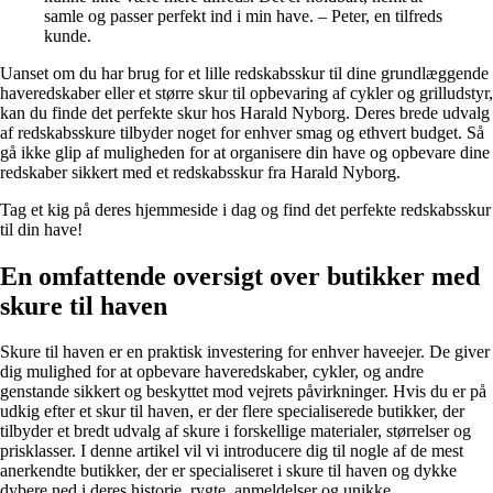
samle og passer perfekt ind i min have. – Peter, en tilfreds
kunde.
Uanset om du har brug for et lille redskabsskur til dine grundlæggende
haveredskaber eller et større skur til opbevaring af cykler og grilludstyr,
kan du finde det perfekte skur hos Harald Nyborg. Deres brede udvalg
af redskabsskure tilbyder noget for enhver smag og ethvert budget. Så
gå ikke glip af muligheden for at organisere din have og opbevare dine
redskaber sikkert med et redskabsskur fra Harald Nyborg.
Tag et kig på deres hjemmeside i dag og find det perfekte redskabsskur
til din have!
En omfattende oversigt over butikker med
skure til haven
Skure til haven er en praktisk investering for enhver haveejer. De giver
dig mulighed for at opbevare haveredskaber, cykler, og andre
genstande sikkert og beskyttet mod vejrets påvirkninger. Hvis du er på
udkig efter et skur til haven, er der flere specialiserede butikker, der
tilbyder et bredt udvalg af skure i forskellige materialer, størrelser og
prisklasser. I denne artikel vil vi introducere dig til nogle af de mest
anerkendte butikker, der er specialiseret i skure til haven og dykke
dybere ned i deres historie, rygte, anmeldelser og unikke