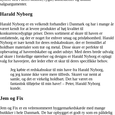
salgsargumenter.
Harald Nyborg
Harald Nyborg er en velkendt forhandler i Danmark og har i mange år
været kendt for at levere produkter af høj kvalitet til
konkurrencedygtige priser. Deres sortiment af skure til haven er
omfattende, og der er noget for enhver smag og prisfølsomhed. Harald
Nyborg er især kendt for deres redskabsskure, der er fremstillet af
holdbare materialer som træ og metal. Disse skure er perfekte til
opbevaring af haveredskaber og andet udstyr. Med deres brede udvalg
af skure i forskellige størrelser og designs er Harald Nyborg et oplagt
valg for haveejere, der leder efter et skur til deres specifikke behov.
Jeg købte et redskabsskur til min have fra Harald Nyborg,
og jeg kunne ikke være mere tilfreds. Skuret var nemt at
samle, og det er virkelig holdbart. Det har været en
fantastisk tilføjelse til min have! – Peter, Harald Nyborg
kunde.
Jem og Fix
Jem og Fix er en velrenommeret byggemarkedskæde med mange
butikker i hele Danmark. De har opbygget et godt ry som en pålidelig