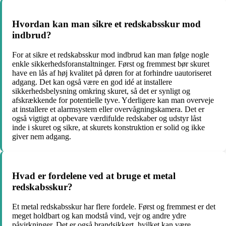
Hvordan kan man sikre et redskabsskur mod
indbrud?
For at sikre et redskabsskur mod indbrud kan man følge nogle
enkle sikkerhedsforanstaltninger. Først og fremmest bør skuret
have en lås af høj kvalitet på døren for at forhindre uautoriseret
adgang. Det kan også være en god idé at installere
sikkerhedsbelysning omkring skuret, så det er synligt og
afskrækkende for potentielle tyve. Yderligere kan man overveje
at installere et alarmsystem eller overvågningskamera. Det er
også vigtigt at opbevare værdifulde redskaber og udstyr låst
inde i skuret og sikre, at skurets konstruktion er solid og ikke
giver nem adgang.
Hvad er fordelene ved at bruge et metal
redskabsskur?
Et metal redskabsskur har flere fordele. Først og fremmest er det
meget holdbart og kan modstå vind, vejr og andre ydre
påvirkninger. Det er også brandsikkert, hvilket kan være