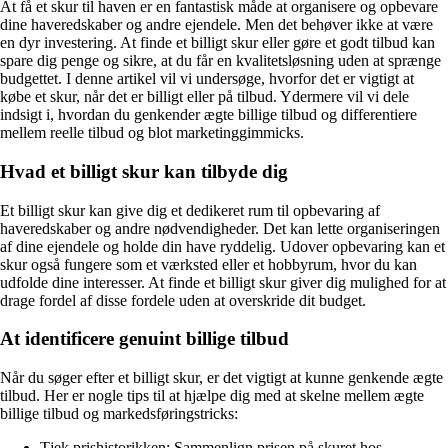
At få et skur til haven er en fantastisk måde at organisere og opbevare
dine haveredskaber og andre ejendele. Men det behøver ikke at være
en dyr investering. At finde et billigt skur eller gøre et godt tilbud kan
spare dig penge og sikre, at du får en kvalitetsløsning uden at sprænge
budgettet. I denne artikel vil vi undersøge, hvorfor det er vigtigt at
købe et skur, når det er billigt eller på tilbud. Ydermere vil vi dele
indsigt i, hvordan du genkender ægte billige tilbud og differentiere
mellem reelle tilbud og blot marketinggimmicks.
Hvad et billigt skur kan tilbyde dig
Et billigt skur kan give dig et dedikeret rum til opbevaring af
haveredskaber og andre nødvendigheder. Det kan lette organiseringen
af dine ejendele og holde din have ryddelig. Udover opbevaring kan et
skur også fungere som et værksted eller et hobbyrum, hvor du kan
udfolde dine interesser. At finde et billigt skur giver dig mulighed for at
drage fordel af disse fordele uden at overskride dit budget.
At identificere genuint billige tilbud
Når du søger efter et billigt skur, er det vigtigt at kunne genkende ægte
tilbud. Her er nogle tips til at hjælpe dig med at skelne mellem ægte
billige tilbud og markedsføringstricks:
Tjek prishistorikken: Sammenlign prisen på skuret hos