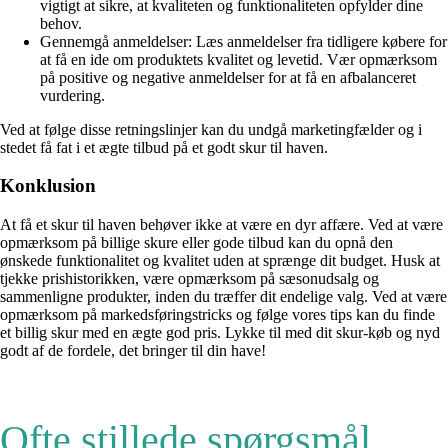
vigtigt at sikre, at kvaliteten og funktionaliteten opfylder dine
behov.
Gennemgå anmeldelser: Læs anmeldelser fra tidligere købere for
at få en ide om produktets kvalitet og levetid. Vær opmærksom
på positive og negative anmeldelser for at få en afbalanceret
vurdering.
Ved at følge disse retningslinjer kan du undgå marketingfælder og i
stedet få fat i et ægte tilbud på et godt skur til haven.
Konklusion
At få et skur til haven behøver ikke at være en dyr affære. Ved at være
opmærksom på billige skure eller gode tilbud kan du opnå den
ønskede funktionalitet og kvalitet uden at sprænge dit budget. Husk at
tjekke prishistorikken, være opmærksom på sæsonudsalg og
sammenligne produkter, inden du træffer dit endelige valg. Ved at være
opmærksom på markedsføringstricks og følge vores tips kan du finde
et billig skur med en ægte god pris. Lykke til med dit skur-køb og nyd
godt af de fordele, det bringer til din have!
Ofte stillede spørgsmål