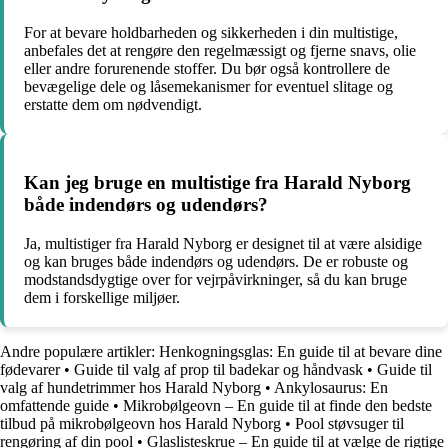
For at bevare holdbarheden og sikkerheden i din multistige,
anbefales det at rengøre den regelmæssigt og fjerne snavs, olie
eller andre forurenende stoffer. Du bør også kontrollere de
bevægelige dele og låsemekanismer for eventuel slitage og
erstatte dem om nødvendigt.
Kan jeg bruge en multistige fra Harald Nyborg
både indendørs og udendørs?
Ja, multistiger fra Harald Nyborg er designet til at være alsidige
og kan bruges både indendørs og udendørs. De er robuste og
modstandsdygtige over for vejrpåvirkninger, så du kan bruge
dem i forskellige miljøer.
Andre populære artikler:
Henkogningsglas: En guide til at bevare dine
fødevarer
•
Guide til valg af prop til badekar og håndvask
•
Guide til
valg af hundetrimmer hos Harald Nyborg
•
Ankylosaurus: En
omfattende guide
•
Mikrobølgeovn – En guide til at finde den bedste
tilbud på mikrobølgeovn hos Harald Nyborg
•
Pool støvsuger til
rengøring af din pool
•
Glaslisteskrue – En guide til at vælge de rigtige