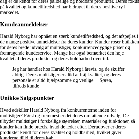
dag er de kendt for deres pålidelige og holdbare produkter. Deres fokus
på kvalitet og kundetilfredshed har bidraget til deres positive ry i
markedet.
Kundeanmeldelser
Harald Nyborg har opnået en stærk kundetilfredshed, og det afspejles i
de mange positive anmeldelser fra deres kunder. Kunder roser butikken
for deres brede udvalg af multistiger, konkurrencedygtige priser og
fremragende kundeservice. Mange har også bemærket den høje
kvalitet af deres produkter og deres holdbarhed over tid.
Jeg har handlet hos Harald Nyborg i årevis, og de skuffer
aldrig. Deres multistiger er altid af høj kvalitet, og deres
personale er altid hjælpsomme og venlige. – Søren,
tilfreds kunde
Unikke Salgspunkter
Hvad adskiller Harald Nyborg fra konkurrenterne inden for
multistiger? Først og fremmest er det deres omfattende udvalg. De
tilbyder multistiger i forskellige størrelser, materialer og funktioner, så
kunder kan finde præcis, hvad de leder efter. Derudover er deres
produkter kendt for deres kvalitet og holdbarhed, hvilket giver
kunderne tillid til deres køb.