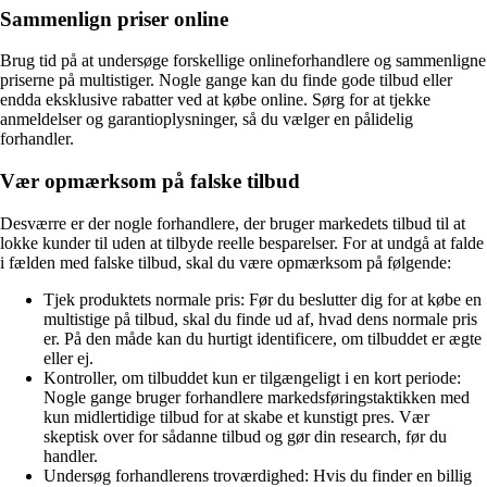
Sammenlign priser online
Brug tid på at undersøge forskellige onlineforhandlere og sammenligne
priserne på multistiger. Nogle gange kan du finde gode tilbud eller
endda eksklusive rabatter ved at købe online. Sørg for at tjekke
anmeldelser og garantioplysninger, så du vælger en pålidelig
forhandler.
Vær opmærksom på falske tilbud
Desværre er der nogle forhandlere, der bruger markedets tilbud til at
lokke kunder til uden at tilbyde reelle besparelser. For at undgå at falde
i fælden med falske tilbud, skal du være opmærksom på følgende:
Tjek produktets normale pris: Før du beslutter dig for at købe en
multistige på tilbud, skal du finde ud af, hvad dens normale pris
er. På den måde kan du hurtigt identificere, om tilbuddet er ægte
eller ej.
Kontroller, om tilbuddet kun er tilgængeligt i en kort periode:
Nogle gange bruger forhandlere markedsføringstaktikken med
kun midlertidige tilbud for at skabe et kunstigt pres. Vær
skeptisk over for sådanne tilbud og gør din research, før du
handler.
Undersøg forhandlerens troværdighed: Hvis du finder en billig