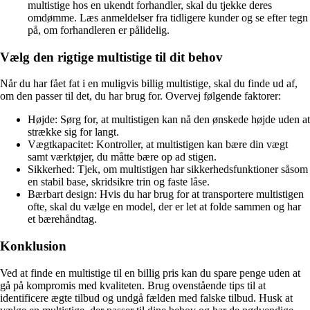
multistige hos en ukendt forhandler, skal du tjekke deres
omdømme. Læs anmeldelser fra tidligere kunder og se efter tegn
på, om forhandleren er pålidelig.
Vælg den rigtige multistige til dit behov
Når du har fået fat i en muligvis billig multistige, skal du finde ud af,
om den passer til det, du har brug for. Overvej følgende faktorer:
Højde: Sørg for, at multistigen kan nå den ønskede højde uden at
strække sig for langt.
Vægtkapacitet: Kontroller, at multistigen kan bære din vægt
samt værktøjer, du måtte bære op ad stigen.
Sikkerhed: Tjek, om multistigen har sikkerhedsfunktioner såsom
en stabil base, skridsikre trin og faste låse.
Bærbart design: Hvis du har brug for at transportere multistigen
ofte, skal du vælge en model, der er let at folde sammen og har
et bærehåndtag.
Konklusion
Ved at finde en multistige til en billig pris kan du spare penge uden at
gå på kompromis med kvaliteten. Brug ovenstående tips til at
identificere ægte tilbud og undgå fælden med falske tilbud. Husk at