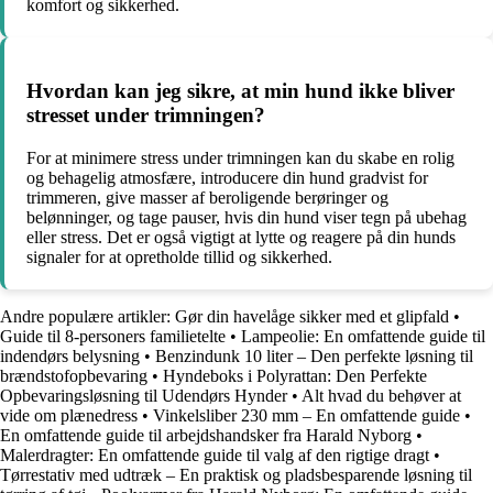
komfort og sikkerhed.
Hvordan kan jeg sikre, at min hund ikke bliver
stresset under trimningen?
For at minimere stress under trimningen kan du skabe en rolig
og behagelig atmosfære, introducere din hund gradvist for
trimmeren, give masser af beroligende berøringer og
belønninger, og tage pauser, hvis din hund viser tegn på ubehag
eller stress. Det er også vigtigt at lytte og reagere på din hunds
signaler for at opretholde tillid og sikkerhed.
Andre populære artikler:
Gør din havelåge sikker med et glipfald
•
Guide til 8-personers familietelte
•
Lampeolie: En omfattende guide til
indendørs belysning
•
Benzindunk 10 liter – Den perfekte løsning til
brændstofopbevaring
•
Hyndeboks i Polyrattan: Den Perfekte
Opbevaringsløsning til Udendørs Hynder
•
Alt hvad du behøver at
vide om plænedress
•
Vinkelsliber 230 mm – En omfattende guide
•
En omfattende guide til arbejdshandsker fra Harald Nyborg
•
Malerdragter: En omfattende guide til valg af den rigtige dragt
•
Tørrestativ med udtræk – En praktisk og pladsbesparende løsning til