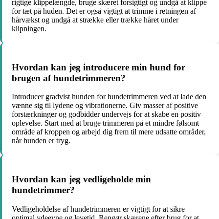
rigtige klippelængde, bruge skæret forsigtigt og undgå at klippe
for tæt på huden. Det er også vigtigt at trimme i retningen af
hårvækst og undgå at strække eller trække håret under
klipningen.
Hvordan kan jeg introducere min hund for
brugen af hundetrimmeren?
Introducer gradvist hunden for hundetrimmeren ved at lade den
vænne sig til lydene og vibrationerne. Giv masser af positive
forstærkninger og godbidder undervejs for at skabe en positiv
oplevelse. Start med at bruge trimmeren på et mindre følsomt
område af kroppen og arbejd dig frem til mere udsatte områder,
når hunden er tryg.
Hvordan kan jeg vedligeholde min
hundetrimmer?
Vedligeholdelse af hundetrimmeren er vigtigt for at sikre
optimal ydeevne og levetid. Rengør skærene efter brug for at