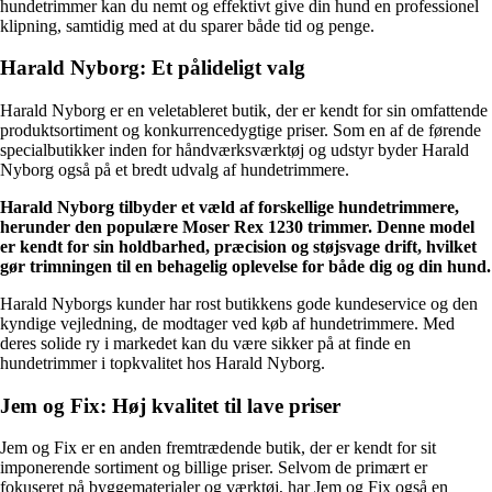
hundetrimmer kan du nemt og effektivt give din hund en professionel
klipning, samtidig med at du sparer både tid og penge.
Harald Nyborg: Et pålideligt valg
Harald Nyborg er en veletableret butik, der er kendt for sin omfattende
produktsortiment og konkurrencedygtige priser. Som en af de førende
specialbutikker inden for håndværksværktøj og udstyr byder Harald
Nyborg også på et bredt udvalg af hundetrimmere.
Harald Nyborg tilbyder et væld af forskellige hundetrimmere,
herunder den populære Moser Rex 1230 trimmer. Denne model
er kendt for sin holdbarhed, præcision og støjsvage drift, hvilket
gør trimningen til en behagelig oplevelse for både dig og din hund.
Harald Nyborgs kunder har rost butikkens gode kundeservice og den
kyndige vejledning, de modtager ved køb af hundetrimmere. Med
deres solide ry i markedet kan du være sikker på at finde en
hundetrimmer i topkvalitet hos Harald Nyborg.
Jem og Fix: Høj kvalitet til lave priser
Jem og Fix er en anden fremtrædende butik, der er kendt for sit
imponerende sortiment og billige priser. Selvom de primært er
fokuseret på byggematerialer og værktøj, har Jem og Fix også en