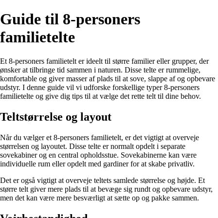
Guide til 8-personers
familietelte
Et 8-personers familietelt er ideelt til større familier eller grupper, der
ønsker at tilbringe tid sammen i naturen. Disse telte er rummelige,
komfortable og giver masser af plads til at sove, slappe af og opbevare
udstyr. I denne guide vil vi udforske forskellige typer 8-personers
familietelte og give dig tips til at vælge det rette telt til dine behov.
Teltstørrelse og layout
Når du vælger et 8-personers familietelt, er det vigtigt at overveje
størrelsen og layoutet. Disse telte er normalt opdelt i separate
sovekabiner og en central opholdsstue. Sovekabinerne kan være
individuelle rum eller opdelt med gardiner for at skabe privatliv.
Det er også vigtigt at overveje teltets samlede størrelse og højde. Et
større telt giver mere plads til at bevæge sig rundt og opbevare udstyr,
men det kan være mere besværligt at sætte op og pakke sammen.