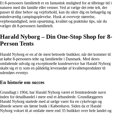
Et 8-personers familietelt er en fantastisk mulighed for at tilbringe tid i
naturen med din familie eller venner. Ved at vælge det rette telt, der
passer til dine behov og vejrforhold, kan du sikre dig en behagelig og
mindeværdig campingoplevelse. Husk at overveje størrelse,
vejrbestandighed, nem opsætning, kvalitet og praktiske tips, når du
vælger dit 8-personers familietelt.
Harald Nyborg – Din One-Stop Shop for 8-
Person Tents
Harald Nyborg er en af de mest betroede butikker, når det kommer til
at købe 8-personers telte og familietelte i Danmark. Med deres
omfattende udvalg og exceptionelle kundeservice har Harald Nyborg
skabt sig et ry som en pålidelig leverandør af kvalitetsprodukter til
udendørs eventyr.
En historie om succes
Grundlagt i 1904, har Harald Nyborg været et fremtrædende navn
inden for detailhandel i mere end et århundrede. Grundlæggeren
Harald Nyborg startede med at sælge varer fra en cykelvogn og
åbnede senere sin første butik i København. Siden da er Harald
Nyborg vokset til at omfatte mere end 35 butikker over hele landet og