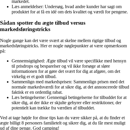
markedet.
Læs anmeldelser: Undersøg, hvad andre kunder har sagt om
produktet for at få en idé om dets kvalitet og værdi for pengene.
Sådan spotter du ægte tilbud versus
markedsføringstricks
Nogle gange kan det være svært at skelne mellem rigtige tilbud og
markedsføringstricks. Her er nogle nøglepunkter at være opmærksom
på:
Gennemsigtighed: Ægte tilbud vil være specifikke med hensyn
til prisdrops og besparelser og vil ikke forsøge at sløre
informationen for at gøre det svært for dig at afgøre, om det
virkelig er et godt tilbud.
Sammenlign med markedsprisen: Sammenlign prisen med det
normale markedsværdi for at sikre dig, at det annoncerede tilbud
faktisk er en ordentlig rabat.
Læs betingelserne: Gennemgå betingelserne for tilbuddet for at
sikre dig, at der ikke er skjulte gebyrer eller restriktioner, der
potentielt kan trække fra værdien af tilbuddet.
Ved at tage højde for disse tips kan du være sikker på, at du finder et
ægte billigt 8 personers familietelt og sikrer dig, at du får mest muligt
ud af dine penge. God camping!