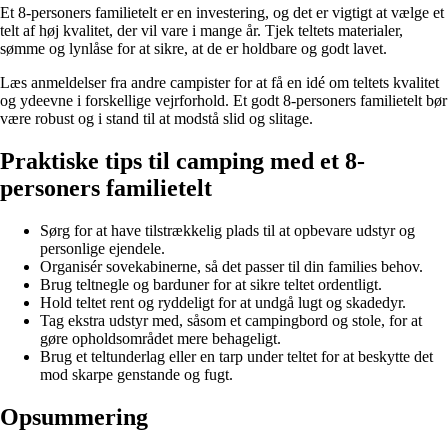
Et 8-personers familietelt er en investering, og det er vigtigt at vælge et
telt af høj kvalitet, der vil vare i mange år. Tjek teltets materialer,
sømme og lynlåse for at sikre, at de er holdbare og godt lavet.
Læs anmeldelser fra andre campister for at få en idé om teltets kvalitet
og ydeevne i forskellige vejrforhold. Et godt 8-personers familietelt bør
være robust og i stand til at modstå slid og slitage.
Praktiske tips til camping med et 8-
personers familietelt
Sørg for at have tilstrækkelig plads til at opbevare udstyr og
personlige ejendele.
Organisér sovekabinerne, så det passer til din families behov.
Brug teltnegle og barduner for at sikre teltet ordentligt.
Hold teltet rent og ryddeligt for at undgå lugt og skadedyr.
Tag ekstra udstyr med, såsom et campingbord og stole, for at
gøre opholdsområdet mere behageligt.
Brug et teltunderlag eller en tarp under teltet for at beskytte det
mod skarpe genstande og fugt.
Opsummering