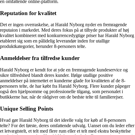
en omfattende online-platform.
Reputation for kvalitet
Det er ingen overraskelse, at Harald Nyborg nyder en fremragende
reputaion i markedet. Med deres fokus på at tilbyde produkter af høj
kvalitet kombineret med konkurrencedygtige priser har Harald Nyborg
etableret sig som en pålidelig leverandør inden for utallige
produktkategorier, herunder 8-personers telte.
Anmeldelser fra tilfredse kunder
Harald Nyborg er kendt for at yde en fremragende kundeservice og
sikre tilfredshed blandt deres kunder. Ifølge utallige positive
anmeldelser på internettet er kunderne glade for kvaliteten af de 8-
personers telte, de har købt fra Harald Nyborg. Flere kunder påpeger
også den hjælpsomme og professionelle tilgang, som personalet i
butikkerne har, når de rådgiver om de bedste telte til familierejser.
Unique Selling Points
Hvad gør Harald Nyborg til det ideelle valg for køb af 8-personers
telte? For det første, deres omfattende udvalg. Uanset om du leder efter
et letvægtstelt, et telt med flere rum eller et telt med ekstra beskyttelse