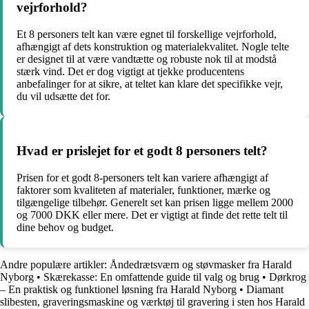
vejrforhold?
Et 8 personers telt kan være egnet til forskellige vejrforhold,
afhængigt af dets konstruktion og materialekvalitet. Nogle telte
er designet til at være vandtætte og robuste nok til at modstå
stærk vind. Det er dog vigtigt at tjekke producentens
anbefalinger for at sikre, at teltet kan klare det specifikke vejr,
du vil udsætte det for.
Hvad er prislejet for et godt 8 personers telt?
Prisen for et godt 8-personers telt kan variere afhængigt af
faktorer som kvaliteten af materialer, funktioner, mærke og
tilgængelige tilbehør. Generelt set kan prisen ligge mellem 2000
og 7000 DKK eller mere. Det er vigtigt at finde det rette telt til
dine behov og budget.
Andre populære artikler:
Åndedrætsværn og støvmasker fra Harald
Nyborg
•
Skærekasse: En omfattende guide til valg og brug
•
Dørkrog
– En praktisk og funktionel løsning fra Harald Nyborg
•
Diamant
slibesten, graveringsmaskine og værktøj til gravering i sten hos Harald