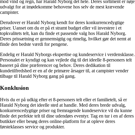
mod vind og regn, har Harald Nyborg det hele. Deres sortiment er nøje
udvalgt for at imødekomme behovene hos selv de mest krævende
campister.
Derudover er Harald Nyborg kendt for deres konkurrencedygtige
priser. Uanset om du er på et stramt budget eller vil investere i et
topkvalitets telt, kan du finde et passende valg hos Harald Nyborg.
Deres prissætning er gennemsigtig og rimelig, hvilket gør det nemt at
finde den bedste værdi for pengene.
Endelig er Harald Nyborgs ekspertise og kundeservice i verdensklasse.
Personalet er kyndigt og kan vejlede dig til det ideelle 8-personers telt
baseret på dine præferencer og behov. Deres dedikation til
kundetilfredshed er en af de primære årsager til, at campister vender
tilbage til Harald Nyborg gang på gang.
Konklusion
Hvis du er på udkig efter et 8-personers telt eller et familietelt, så er
Harald Nyborg det ideelle sted at handle. Med deres brede udvalg,
konkurrencedygtige priser og fremragende kundeservice vil du kunne
finde det perfekte telt til dine udendørs eventyr. Tag en tur i en af deres
butikker eller besøg deres online-platform for at opleve deres
førsteklasses service og produkter.