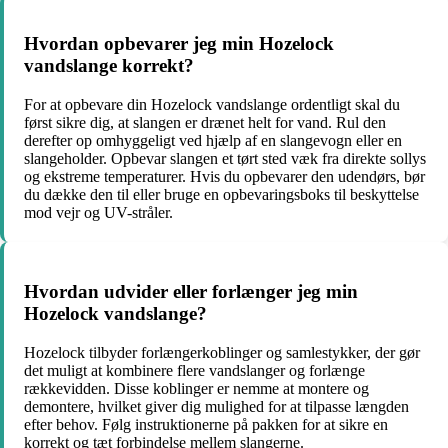
Hvordan opbevarer jeg min Hozelock
vandslange korrekt?
For at opbevare din Hozelock vandslange ordentligt skal du
først sikre dig, at slangen er drænet helt for vand. Rul den
derefter op omhyggeligt ved hjælp af en slangevogn eller en
slangeholder. Opbevar slangen et tørt sted væk fra direkte sollys
og ekstreme temperaturer. Hvis du opbevarer den udendørs, bør
du dække den til eller bruge en opbevaringsboks til beskyttelse
mod vejr og UV-stråler.
Hvordan udvider eller forlænger jeg min
Hozelock vandslange?
Hozelock tilbyder forlængerkoblinger og samlestykker, der gør
det muligt at kombinere flere vandslanger og forlænge
rækkevidden. Disse koblinger er nemme at montere og
demontere, hvilket giver dig mulighed for at tilpasse længden
efter behov. Følg instruktionerne på pakken for at sikre en
korrekt og tæt forbindelse mellem slangerne.