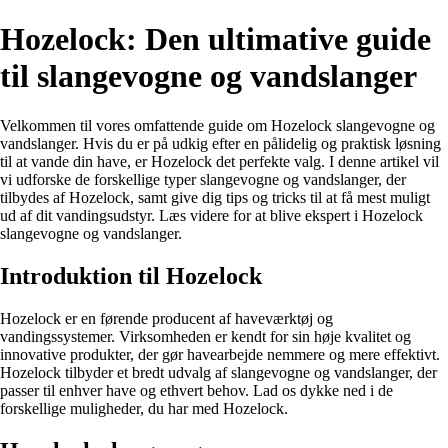
Hozelock: Den ultimative guide
til slangevogne og vandslanger
Velkommen til vores omfattende guide om Hozelock slangevogne og
vandslanger. Hvis du er på udkig efter en pålidelig og praktisk løsning
til at vande din have, er Hozelock det perfekte valg. I denne artikel vil
vi udforske de forskellige typer slangevogne og vandslanger, der
tilbydes af Hozelock, samt give dig tips og tricks til at få mest muligt
ud af dit vandingsudstyr. Læs videre for at blive ekspert i Hozelock
slangevogne og vandslanger.
Introduktion til Hozelock
Hozelock er en førende producent af haveværktøj og
vandingssystemer. Virksomheden er kendt for sin høje kvalitet og
innovative produkter, der gør havearbejde nemmere og mere effektivt.
Hozelock tilbyder et bredt udvalg af slangevogne og vandslanger, der
passer til enhver have og ethvert behov. Lad os dykke ned i de
forskellige muligheder, du har med Hozelock.