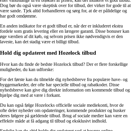
eller vandslange til en brøkdel af prisen, kan det indikere et godt tilbud.
Dog bør du også være skeptisk over for tilbud, der virker for gode til at
være sande. Tjek altid forhandleren og sørg for, at de er pålidelige og
har godt omdømme.
En anden indikator for et godt tilbud er, når der er inkluderet ekstra
fordele som gratis levering eller en længere garanti. Disse bonuser kan
øge værdien af dit køb, og selvom prisen ikke nødvendigvis er den
laveste, kan det stadig være et billigt tilbud.
Hold dig opdateret med Hozelock tilbud
Hvor kan du finde de bedste Hozelock tilbud? Der er flere forskellige
muligheder, du kan udforske:
For det første kan du tilmelde dig nyhedsbreve fra populære have- og
byggemarkeder, der ofte har specielle tilbud og rabatkoder. Disse
nyhedsbreve kan give dig direkte information om kommende tilbud og
hjælpe dig med at være i forkant.
Du kan også følge Hozelocks officielle sociale mediekonti, hvor de
ofte deler nyheder om opdateringer, kommende produkter og husker
deres følgere på gældende tilbud. Brug af sociale medier kan være en
effektiv måde at få adgang til tilbud og eksklusivt indhold.
Endelig kan du altid holde dig opdateret ved at besøge online