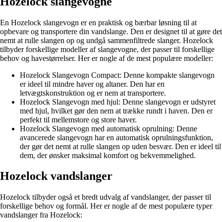
Hozelock slangevogne
En Hozelock slangevogn er en praktisk og bærbar løsning til at
opbevare og transportere din vandslange. Den er designet til at gøre det
nemt at rulle slangen op og undgå sammenfiltrede slanger. Hozelock
tilbyder forskellige modeller af slangevogne, der passer til forskellige
behov og havestørrelser. Her er nogle af de mest populære modeller:
Hozelock Slangevogn Compact: Denne kompakte slangevogn
er ideel til mindre haver og altaner. Den har en
letvægtskonstruktion og er nem at transportere.
Hozelock Slangevogn med hjul: Denne slangevogn er udstyret
med hjul, hvilket gør den nem at trække rundt i haven. Den er
perfekt til mellemstore og store haver.
Hozelock Slangevogn med automatisk oprulning: Denne
avancerede slangevogn har en automatisk oprulningsfunktion,
der gør det nemt at rulle slangen op uden besvær. Den er ideel til
dem, der ønsker maksimal komfort og bekvemmelighed.
Hozelock vandslanger
Hozelock tilbyder også et bredt udvalg af vandslanger, der passer til
forskellige behov og formål. Her er nogle af de mest populære typer
vandslanger fra Hozelock: