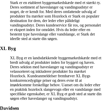
Stark er en etableret byggemarkedskæde med et stærkt ry.
Deres sortiment af haveslanger og vandingsudstyr er
noget, de er kendt for. Med deres omfattende udvalg af
produkter fra mærker som Hozelock er Stark en populær
destination for dem, der leder efter pålideligt
vandingsudstyr. Deres kundeservice får ros, og personalet
er ekspert inden for området. Hvis du leder efter en
bestemt type haveslange eller vandslange, er Stark det
ideelle sted at starte din søgen.
XL Byg
XL Byg er en landsdækkende byggemarkedskæde med et
bredt udvalg af produkter inden for byggeri og haven.
Deres sektion med haveslanger og vandingsudstyr er
velassorteret og inkluderer produkter fra mærket
Hozelock. Kundeanmeldelser fremhæver XL Bygs
konkurrencedygtige priser og deres evne til at
imødekomme forskellige behov. Uanset om du leder efter
en praktisk hozelock slangevogn eller en vandslange med
specifikke egenskaber, er XL Byg et godt sted at starte din
søgen efter haveslanger og vandingsudstyr.
Davidsen