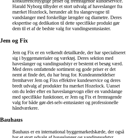
konkurrencedygtige priser og fremragende kundeservice.
Harald Nyborg tilbyder et stort udvalg af haveslanger fra
mærket Hozelock, herunder alt fra slangevogne til
vandslanger med forskellige længder og diametre. Deres
ekspertise og dedikation til dette specifikke produkt gør
dem til et af de bedste valg for vandingsentusiaster.
Jem og Fix
Jem og Fix er en velkendt detailkæde, der har specialiseret
sig i byggematerialer og værktøj. Deres sektion med
haveslanger og vandingsudstyr er bestemt et besøg værd.
Med deres omfattende sortiment og gode priser er det
nemt at finde det, du har brug for. Kundeanmeldelser
fremhæver Jem og Fixs effektive kundeservice og deres
bredt udvalg af produkter fra mærket Hozelock. Uanset
om du leder efter en haveslangevogn eller en vandslange
med specifikke funktioner, er Jem og Fix et fremragende
valg for både gør-det-selv-entusiaster og professionelle
håndværkere.
Bauhaus
Bauhaus er en international byggemarkedskæde, der også
har et stort udvalg af haveslanger og vandingsudstyr.