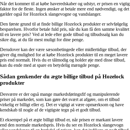
Når det kommer til at købe haveredskaber og udstyr, er prisen en vigtig
faktor for de fleste. Ingen ønsker at betale mere end nødvendigt, og det
gælder også for Hozelock slangevogne og vandslanger.
Den første grund til at finde billige Hozelock produkter er selvfølgelig
besparelsen. Hvorfor betale fuld pris, når du kan få den samme kvalitet
til en lavere pris? Ved at lede efter gode tilbud og tilbudssalg kan du
sikre dig, at du får mest muligt for dine penge.
Derudover kan der være sæsonbetingede eller midlertidige tilbud, der
giver dig mulighed for at købe Hozelock produkter til en meget lavere
pris end normalt. Hvis du er tålmodig og holder øje med disse tilbud,
kan du ende med at spare en betydelig mængde penge.
Sådan genkender du ægte billige tilbud på Hozelock
produkter
Desværre er der også mange markedsføringsfif og manipulerende
priser på markedet, som kan gøre det svært at afgøre, om et tilbud
virkelig er billigt eller ej. Det er vigtigt at være opmærksom og have
kendskab til nogle af de vigtigste tegn på et godt tilbud.
Et eksempel på et ægte billigt tilbud er, når prisen er markant lavere
end den normale markedspris. Hvis du ser en Hozelock slangevogn