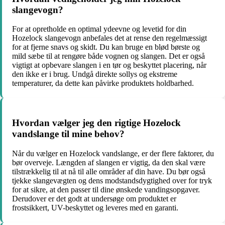
slangevogn?
For at opretholde en optimal ydeevne og levetid for din
Hozelock slangevogn anbefales det at rense den regelmæssigt
for at fjerne snavs og skidt. Du kan bruge en blød børste og
mild sæbe til at rengøre både vognen og slangen. Det er også
vigtigt at opbevare slangen i en tør og beskyttet placering, når
den ikke er i brug. Undgå direkte sollys og ekstreme
temperaturer, da dette kan påvirke produktets holdbarhed.
Hvordan vælger jeg den rigtige Hozelock
vandslange til mine behov?
Når du vælger en Hozelock vandslange, er der flere faktorer, du
bør overveje. Længden af slangen er vigtig, da den skal være
tilstrækkelig til at nå til alle områder af din have. Du bør også
tjekke slangevægten og dens modstandsdygtighed over for tryk
for at sikre, at den passer til dine ønskede vandingsopgaver.
Derudover er det godt at undersøge om produktet er
frostsikkert, UV-beskyttet og leveres med en garanti.