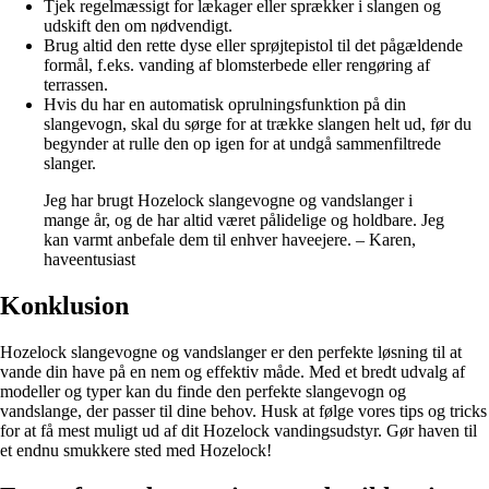
Tjek regelmæssigt for lækager eller sprækker i slangen og
udskift den om nødvendigt.
Brug altid den rette dyse eller sprøjtepistol til det pågældende
formål, f.eks. vanding af blomsterbede eller rengøring af
terrassen.
Hvis du har en automatisk oprulningsfunktion på din
slangevogn, skal du sørge for at trække slangen helt ud, før du
begynder at rulle den op igen for at undgå sammenfiltrede
slanger.
Jeg har brugt Hozelock slangevogne og vandslanger i
mange år, og de har altid været pålidelige og holdbare. Jeg
kan varmt anbefale dem til enhver haveejere. – Karen,
haveentusiast
Konklusion
Hozelock slangevogne og vandslanger er den perfekte løsning til at
vande din have på en nem og effektiv måde. Med et bredt udvalg af
modeller og typer kan du finde den perfekte slangevogn og
vandslange, der passer til dine behov. Husk at følge vores tips og tricks
for at få mest muligt ud af dit Hozelock vandingsudstyr. Gør haven til
et endnu smukkere sted med Hozelock!