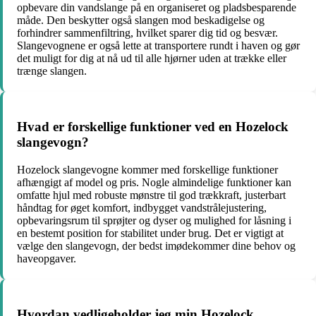
opbevare din vandslange på en organiseret og pladsbesparende
måde. Den beskytter også slangen mod beskadigelse og
forhindrer sammenfiltring, hvilket sparer dig tid og besvær.
Slangevognene er også lette at transportere rundt i haven og gør
det muligt for dig at nå ud til alle hjørner uden at trække eller
trænge slangen.
Hvad er forskellige funktioner ved en Hozelock
slangevogn?
Hozelock slangevogne kommer med forskellige funktioner
afhængigt af model og pris. Nogle almindelige funktioner kan
omfatte hjul med robuste mønstre til god trækkraft, justerbart
håndtag for øget komfort, indbygget vandstrålejustering,
opbevaringsrum til sprøjter og dyser og mulighed for låsning i
en bestemt position for stabilitet under brug. Det er vigtigt at
vælge den slangevogn, der bedst imødekommer dine behov og
haveopgaver.
Hvordan vedligeholder jeg min Hozelock